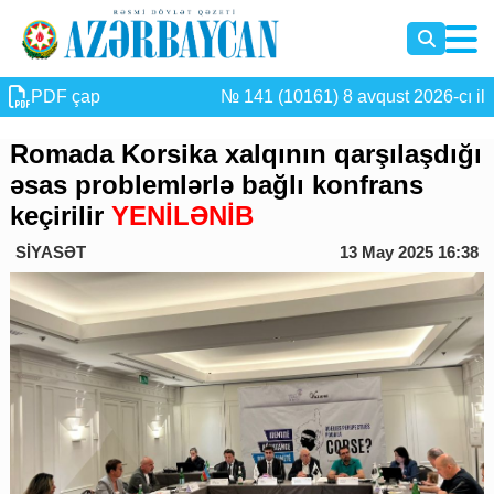
PDF çap
№ 141 (10161) 8 avqust 2026-cı il
Romada Korsika xalqının qarşılaşdığı
əsas problemlərlə bağlı konfrans
keçirilir
YENİLƏNİB
SİYASƏT
13 May 2025 16:38