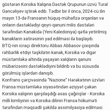
göstərən Korsika Xalqına Dəstək Qrupunun üzvü Tural
Gəncəliyev iştirak edib. Tədbir bir il öncə, 2024-cü ilin
mayın 13-də Fransanın hüquq-mühafizə orqanları və
onların dəstəklədiyi qeyri-qanuni milis dəstələri
tərəfindən Kanakidə (Yeni Kaledoniya) qətlə yetirilmiş
kanakların xatirəsinin yad edilməsi ilə başlayıb.
BTQ-nin icraçı direktoru Abbas Abbasov çıxışında
rəhbərlik etdiyi təşkilatın kanak, Korsika və digər
müstəmləkə altında yaşayan xalqların qanuni
mübarizəsini dəstəklədiyini bildirib və bu xüsusda
görülmüş işlərdən danışıb.
Konfrans çərçivəsində “Nazione” Hərəkatının üzvləri
Fransa müstəmləkə siyasətindən əziyyət çəkən
Korsika xalqının qarşılaşdığı əsas çağırışlar - Korsika
milli kimliyinin və Korsika dilinin Fransa hökuməti
tərəfindən məqsədli şəkildə assimilyasiya edilməsi