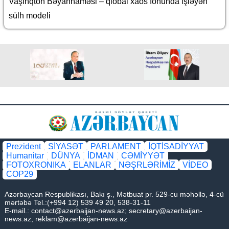
Vaşinqton Bəyannaməsi – qlobal xaos fonunda işləyən
sülh modeli
Prezident
SİYASƏT
PARLAMENT
İQTİSADİYYAT
Humanitar
DÜNYA
İDMAN
CƏMİYYƏT
FOTOXRONIKA
ELANLAR
NƏŞRLƏRİMİZ
VİDEO
COP29
Azərbaycan Respublikası, Bakı ş., Mətbuat pr. 529-cu məhəllə, 4-cü
mərtəbə Tel.:(+994 12) 539 49 20, 538-31-11
E-mail.:
contact@azerbaijan-news.az
;
secretary@azerbaijan-
news.az
,
reklam@azerbaijan-news.az