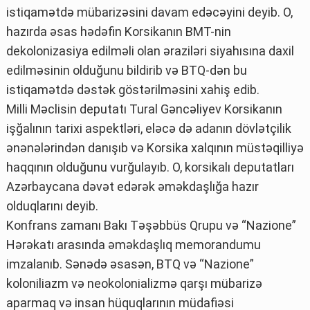
istiqamətdə mübarizəsini davam edəcəyini deyib. O,
hazırda əsas hədəfin Korsikanın BMT-nin
dekolonizasiya edilməli olan əraziləri siyahısına daxil
edilməsinin olduğunu bildirib və BTQ-dən bu
istiqamətdə dəstək göstərilməsini xahiş edib.
Milli Məclisin deputatı Tural Gəncəliyev Korsikanın
işğalının tarixi aspektləri, eləcə də adanın dövlətçilik
ənənələrindən danışıb və Korsika xalqının müstəqilliyə
haqqının olduğunu vurğulayıb. O, korsikalı deputatları
Azərbaycana dəvət edərək əməkdaşlığa hazır
olduqlarını deyib.
Konfrans zamanı Bakı Təşəbbüs Qrupu və “Nazione”
Hərəkatı arasında əməkdaşlıq memorandumu
imzalanıb. Sənədə əsasən, BTQ və “Nazione”
koloniliazm və neokolonializmə qarşı mübarizə
aparmaq və insan hüquqlarının müdafiəsi