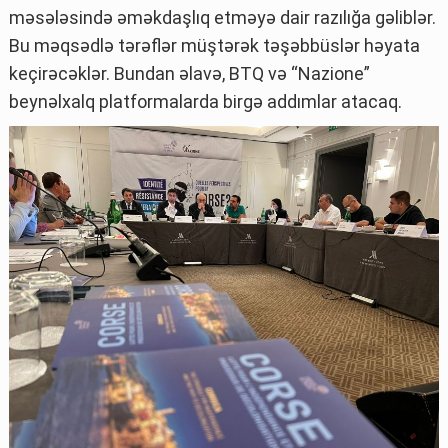
məsələsində əməkdaşlıq etməyə dair razılığa gəliblər.
Bu məqsədlə tərəflər müştərək təşəbbüslər həyata
keçirəcəklər. Bundan əlavə, BTQ və “Nazione”
beynəlxalq platformalarda birgə addımlar atacaq.