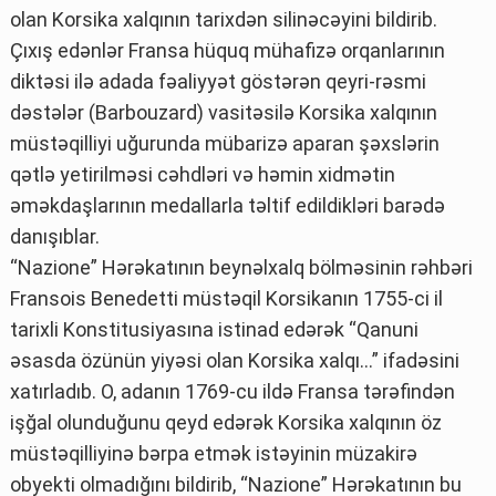
olan Korsika xalqının tarixdən silinəcəyini bildirib.
Çıxış edənlər Fransa hüquq mühafizə orqanlarının
diktəsi ilə adada fəaliyyət göstərən qeyri-rəsmi
dəstələr (Barbouzard) vasitəsilə Korsika xalqının
müstəqilliyi uğurunda mübarizə aparan şəxslərin
qətlə yetirilməsi cəhdləri və həmin xidmətin
əməkdaşlarının medallarla təltif edildikləri barədə
danışıblar.
“Nazione” Hərəkatının beynəlxalq bölməsinin rəhbəri
Fransois Benedetti müstəqil Korsikanın 1755-ci il
tarixli Konstitusiyasına istinad edərək “Qanuni
əsasda özünün yiyəsi olan Korsika xalqı…” ifadəsini
xatırladıb. O, adanın 1769-cu ildə Fransa tərəfindən
işğal olunduğunu qeyd edərək Korsika xalqının öz
müstəqilliyinə bərpa etmək istəyinin müzakirə
obyekti olmadığını bildirib, “Nazione” Hərəkatının bu