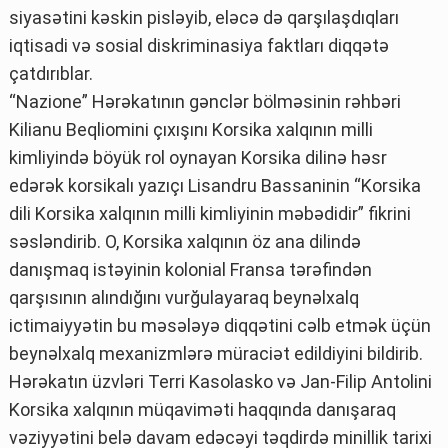
siyasətini kəskin pisləyib, eləcə də qarşılaşdıqları
iqtisadi və sosial diskriminasiya faktları diqqətə
çatdırıblar.
“Nazione” Hərəkatının gənclər bölməsinin rəhbəri
Kilianu Beqliomini çıxışını Korsika xalqının milli
kimliyində böyük rol oynayan Korsika dilinə həsr
edərək korsikalı yazıçı Lisandru Bassaninin “Korsika
dili Korsika xalqının milli kimliyinin məbədidir” fikrini
səsləndirib. O, Korsika xalqının öz ana dilində
danışmaq istəyinin kolonial Fransa tərəfindən
qarşısının alındığını vurğulayaraq beynəlxalq
ictimaiyyətin bu məsələyə diqqətini cəlb etmək üçün
beynəlxalq mexanizmlərə müraciət edildiyini bildirib.
Hərəkatın üzvləri Terri Kasolasko və Jan-Filip Antolini
Korsika xalqının müqaviməti haqqında danışaraq
vəziyyətini belə davam edəcəyi təqdirdə minillik tarixi