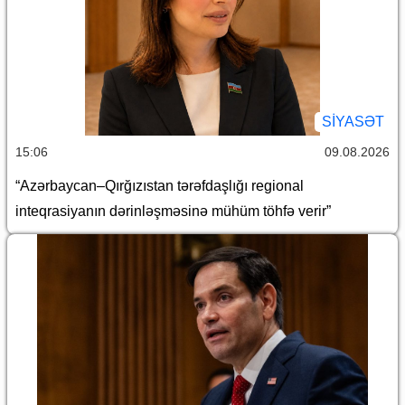
SİYASƏT
15:06
09.08.2026
“Azərbaycan–Qırğızıstan tərəfdaşlığı regional
inteqrasiyanın dərinləşməsinə mühüm töhfə verir”