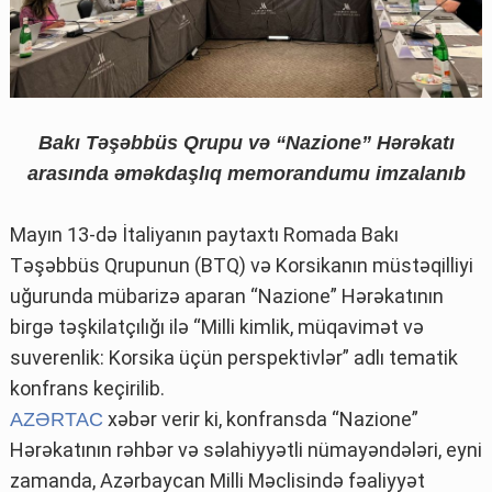
Bakı Təşəbbüs Qrupu və “Nazione” Hərəkatı
arasında əməkdaşlıq memorandumu imzalanıb
Mayın 13-də İtaliyanın paytaxtı Romada Bakı
Təşəbbüs Qrupunun (BTQ) və Korsikanın müstəqilliyi
uğurunda mübarizə aparan “Nazione” Hərəkatının
birgə təşkilatçılığı ilə “Milli kimlik, müqavimət və
suverenlik: Korsika üçün perspektivlər” adlı tematik
konfrans keçirilib.
xəbər verir ki, konfransda “Nazione”
AZƏRTAC
Hərəkatının rəhbər və səlahiyyətli nümayəndələri, eyni
zamanda, Azərbaycan Milli Məclisində fəaliyyət