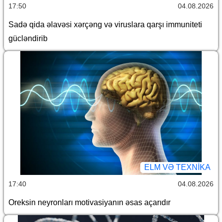
17:50
04.08.2026
Sadə qida əlavəsi xərçəng və viruslara qarşı immuniteti
gücləndirib
ELM VƏ TEXNIKA
17:40
04.08.2026
Oreksin neyronları motivasiyanın əsas açarıdır