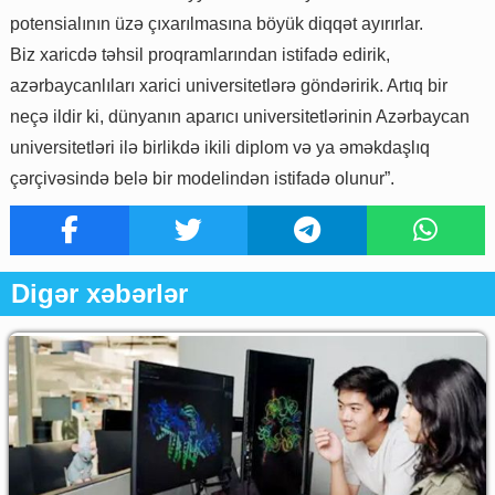
potensialının üzə çıxarılmasına böyük diqqət ayırırlar.
Biz xaricdə təhsil proqramlarından istifadə edirik,
azərbaycanlıları xarici universitetlərə göndəririk. Artıq bir
neçə ildir ki, dünyanın aparıcı universitetlərinin Azərbaycan
universitetləri ilə birlikdə ikili diplom və ya əməkdaşlıq
çərçivəsində belə bir modelindən istifadə olunur”.
Digər xəbərlər