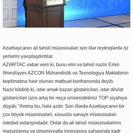
Azərbaycanın ali təhsil müəssisələri son illər reytinqlərdə öz
yerlərini yaxşılaşdırıblar.
AZƏRTAC xəbər verir ki, bunu elm və təhsil naziri Emin
Əmrullayev AZCON Mühəndislik və Texnologiya Məktəbinin
təqdimatına həsr olunan mətbuat konfransında deyib.
Nazir bildirib ki, istər əmək bazarı göstəriciləri, istər dövlət
göstəriciləri üzrə artıq bir neçə universitetimiz TOP siyahıya
düşüb: “Amma bu, hələ azdır. Son illərdə Azərbaycanın bir
çox böyük müəssisələri, xüsusilə sənaye müəssisələri
istedad axtarışındadır. Onlar da ali təhsil müəssisələrinin
məzunlarına və ümumiyyətlə innovasiya sahəsində kadr