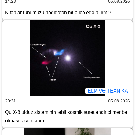
14:23
06.08.2026
Kitablar ruhumuzu həqiqətən müalicə edə bilirmi?
ELM VƏ TEXNIKA
20:31
05.08.2026
Qu X-3 ulduz sisteminin təbii kosmik sürətləndirici mənbə
olması təsdiqlənib