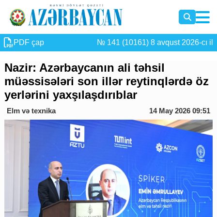
PDF çap
№ 141 (10161) 8 avqust 2026-cı il
Nazir: Azərbaycanın ali təhsil
müəssisələri son illər reytinqlərdə öz
yerlərini yaxşılaşdırıblar
Elm və texnika
14 May 2026 09:51