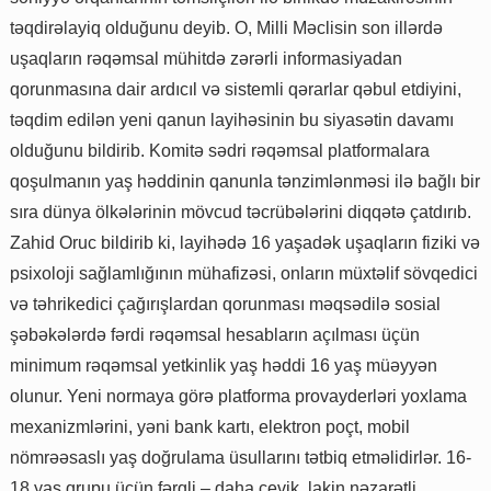
təqdirəlayiq olduğunu deyib. O, Milli Məclisin son illərdə
uşaqların rəqəmsal mühitdə zərərli informasiyadan
qorunmasına dair ardıcıl və sistemli qərarlar qəbul etdiyini,
təqdim edilən yeni qanun layihəsinin bu siyasətin davamı
olduğunu bildirib. Komitə sədri rəqəmsal platformalara
qoşulmanın yaş həddinin qanunla tənzimlənməsi ilə bağlı bir
sıra dünya ölkələrinin mövcud təcrübələrini diqqətə çatdırıb.
Zahid Oruc bildirib ki, layihədə 16 yaşadək uşaqların fiziki və
psixoloji sağlamlığının mühafizəsi, onların müxtəlif sövqedici
və təhrikedici çağırışlardan qorunması məqsədilə sosial
şəbəkələrdə fərdi rəqəmsal hesabların açılması üçün
minimum rəqəmsal yetkinlik yaş həddi 16 yaş müəyyən
olunur. Yeni normaya görə platforma provayderləri yoxlama
mexanizmlərini, yəni bank kartı, elektron poçt, mobil
nömrəəsaslı yaş doğrulama üsullarını tətbiq etməlidirlər. 16-
18 yaş qrupu üçün fərqli – daha çevik, lakin nəzarətli