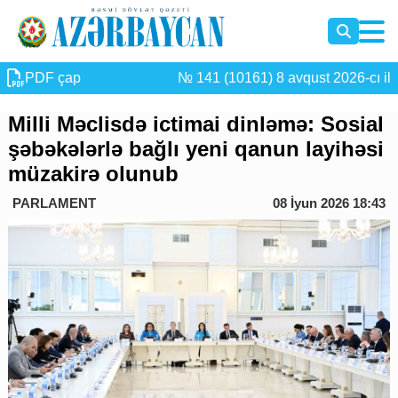
PDF çap
№ 141 (10161) 8 avqust 2026-cı il
Milli Məclisdə ictimai dinləmə: Sosial
şəbəkələrlə bağlı yeni qanun layihəsi
müzakirə olunub
PARLAMENT
08 İyun 2026 18:43