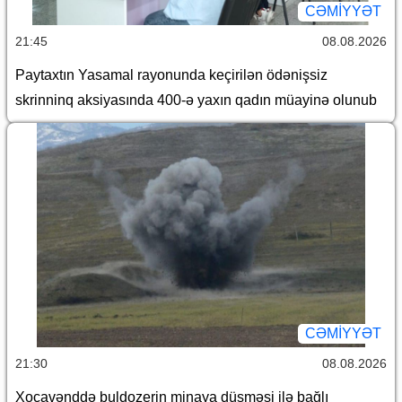
CƏMİYYƏT
21:45
08.08.2026
Paytaxtın Yasamal rayonunda keçirilən ödənişsiz
skrinninq aksiyasında 400-ə yaxın qadın müayinə olunub
CƏMİYYƏT
21:30
08.08.2026
Xocavənddə buldozerin minaya düşməsi ilə bağlı