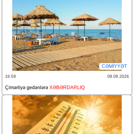
CƏMİYYƏT
16:59
08.08.2026
Çimərliyə gedənlərə
XƏBƏRDARLIQ