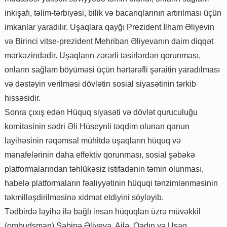
inkişafı, təlim-tərbiyəsi, bilik və bacarıqlarının artırılması üçün
imkanlar yaradılır. Uşaqlara qayğı Prezident İlham Əliyevin
və Birinci vitse-prezident Mehriban Əliyevanın daim diqqət
mərkəzindədir. Uşaqların zərərli təsirlərdən qorunması,
onların sağlam böyüməsi üçün hərtərəfli şəraitin yaradılması
və dəstəyin verilməsi dövlətin sosial siyasətinin tərkib
hissəsidir.
Sonra çıxış edən Hüquq siyasəti və dövlət quruculuğu
komitəsinin sədri Əli Hüseynli təqdim olunan qanun
layihəsinin rəqəmsal mühitdə uşaqların hüquq və
mənafelərinin daha effektiv qorunması, sosial şəbəkə
platformalarından təhlükəsiz istifadənin təmin olunması,
habelə platformaların fəaliyyətinin hüquqi tənzimlənməsinin
təkmilləşdirilməsinə xidmət etdiyini söyləyib.
Tədbirdə layihə ilə bağlı insan hüquqları üzrə müvəkkil
(ombudsman) Səbinə Əliyeva, Ailə, Qadın və Uşaq