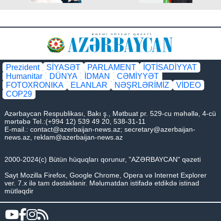
Prezident
SİYASƏT
PARLAMENT
İQTİSADİYYAT
Humanitar
DÜNYA
İDMAN
CƏMİYYƏT
FOTOXRONIKA
ELANLAR
NƏŞRLƏRİMİZ
VİDEO
COP29
Azərbaycan Respublikası, Bakı ş., Mətbuat pr. 529-cu məhəllə, 4-cü
mərtəbə Tel.:(+994 12) 539 49 20, 538-31-11
E-mail.:
contact@azerbaijan-news.az
;
secretary@azerbaijan-
news.az
,
reklam@azerbaijan-news.az
2000-2024(c) Bütün hüquqları qorunur, "AZƏRBAYCAN" qəzeti
Sayt Mozilla Firefox, Google Chrome, Opera və Internet Explorer
ver. 7.x ilə tam dəstəklənir. Məlumatdan istifadə etdikdə istinad
mütləqdir