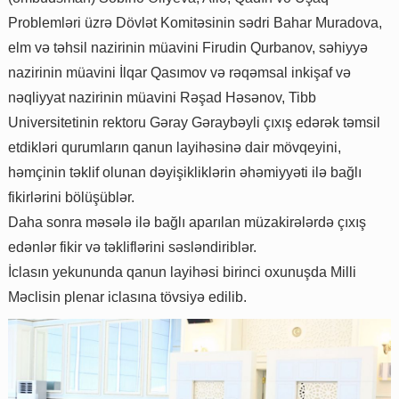
Problemləri üzrə Dövlət Komitəsinin sədri Bahar Muradova,
elm və təhsil nazirinin müavini Firudin Qurbanov, səhiyyə
nazirinin müavini İlqar Qasımov və rəqəmsal inkişaf və
nəqliyyat nazirinin müavini Rəşad Həsənov, Tibb
Universitetinin rektoru Gəray Gəraybəyli çıxış edərək təmsil
etdikləri qurumların qanun layihəsinə dair mövqeyini,
həmçinin təklif olunan dəyişikliklərin əhəmiyyəti ilə bağlı
fikirlərini bölüşüblər.
Daha sonra məsələ ilə bağlı aparılan müzakirələrdə çıxış
edənlər fikir və təkliflərini səsləndiriblər.
İclasın yekununda qanun layihəsi birinci oxunuşda Milli
Məclisin plenar iclasına tövsiyə edilib.