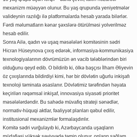
mexanizm müəyyən olunur. Bu yaş qrupunda yeniyetmələr
valideynin razılığı ilə platformalarda hesab yarada bilərlər.
Fərdi məlumatların kənar şəxslərə ötürülməsi yolverilməz
hesab edilir.
Sonra Ailə, qadın və uşaq məsələləri komitəsinin sədri
Hicran Hüseynova çıxış edərək, informasiya-kommunikasiya
texnologiyalarının dövrümüzün ən vacib tələblərindən biri
olduğunu qeyd edib. O bildirib ki, ölkə başçısı İlham Əliyevin
öz çıxışlarında bildirdiyi kimi, hər bir dövlətin uğurlu inkişafı
texnoloji təminata əsaslanır. Dövlətimiz tərəfindən həyata
keçirilən rəqəmsal inkişaf, innovasiya siyasəti prioritet
məsələlərdəndir. Bu sahədə müvafiq strateji sənədlər,
normativ-hüquqi aktlar, fəaliyyət planları qəbul edilir,
institusional mexanizmlər formalaşdırılır.
Komitə sədri vurğulayıb ki, Azərbaycanda uşaqların
müdafiəsi yüksək səviyyədə təmin olunur, onların sağlam