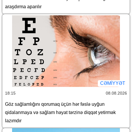
araşdırma aparılır
CƏMİYYƏT
18:15
08.08.2026
Göz sağlamlığını qorumaq üçün hər fəslə uyğun
qidalanmaya və sağlam həyat tərzinə diqqət yetirmək
lazımdır