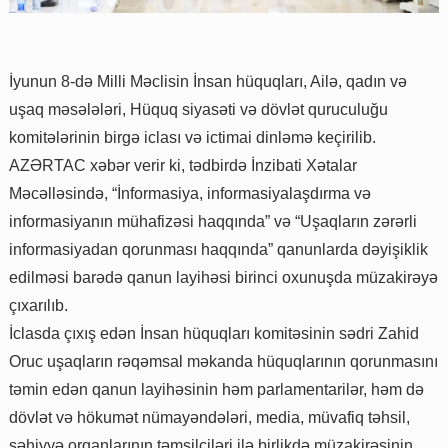
İyunun 8-də Milli Məclisin İnsan hüquqları, Ailə, qadın və
uşaq məsələləri, Hüquq siyasəti və dövlət quruculuğu
komitələrinin birgə iclası və ictimai dinləmə keçirilib.
AZƏRTAC xəbər verir ki, tədbirdə İnzibati Xətalar
Məcəlləsində, “İnformasiya, informasiyalaşdırma və
informasiyanın mühafizəsi haqqında” və “Uşaqların zərərli
informasiyadan qorunması haqqında” qanunlarda dəyişiklik
edilməsi barədə qanun layihəsi birinci oxunuşda müzakirəyə
çıxarılıb.
İclasda çıxış edən İnsan hüquqları komitəsinin sədri Zahid
Oruc uşaqların rəqəmsal məkanda hüquqlarının qorunmasını
təmin edən qanun layihəsinin həm parlamentarilər, həm də
dövlət və hökumət nümayəndələri, media, müvafiq təhsil,
səhiyyə orqanlarının təmsilçiləri ilə birlikdə müzakirəsinin