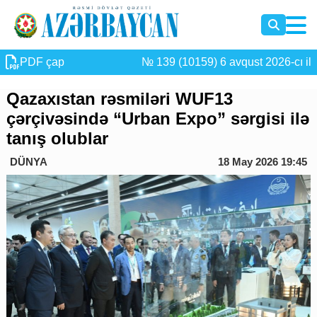
PDF çap
№ 139 (10159) 6 avqust 2026-cı il
Qazaxıstan rəsmiləri WUF13
çərçivəsində “Urban Expo” sərgisi ilə
tanış olublar
DÜNYA
18 May 2026 19:45