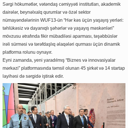
Sərgi hökumətlər, vətəndaş cəmiyyəti institutları, akademik
dairələr, beynəlxalq qurumlar və özəl sektor
nümayəndələrinin WUF13-ün “Hər kəs üçün yaşayış yerləri:
təhlükəsiz və dayanıqlı şəhərlər və yaşayış məskənləri”
mövzusu ətrafında fikir mübadiləsi aparması, təşəbbüslər
irəli sürməsi və tərəfdaşlıq əlaqələri qurması üçün dinamik
platforma rolunu oynayır.
Eyni zamanda, yeni yaradılmış “Biznes və innovasiyalar
mərkəzi” platformasında təmsil olunan 45 şirkət və 14 startap
layihəsi də sərgidə iştirak edir.