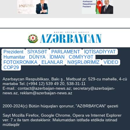
Prezident
SİYASƏT
PARLAMENT
İQTİSADİYYAT
Humanitar
DÜNYA
İDMAN
CƏMİYYƏT
FOTOXRONIKA
ELANLAR
NƏŞRLƏRİMİZ
VİDEO
COP29
Azərbaycan Respublikası, Bakı ş., Mətbuat pr. 529-cu məhəllə, 4-cü
mərtəbə Tel.:(+994 12) 539 49 20, 538-31-11
E-mail.:
contact@azerbaijan-news.az
;
secretary@azerbaijan-
news.az
,
reklam@azerbaijan-news.az
2000-2024(c) Bütün hüquqları qorunur, "AZƏRBAYCAN" qəzeti
Sayt Mozilla Firefox, Google Chrome, Opera və Internet Explorer
ver. 7.x ilə tam dəstəklənir. Məlumatdan istifadə etdikdə istinad
mütləqdir