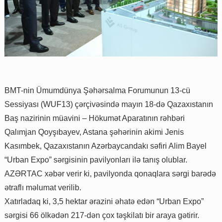
BMT-nin Ümumdünya Şəhərsalma Forumunun 13-cü
Sessiyası (WUF13) çərçivəsində mayın 18-də Qazaxıstanın
Baş nazirinin müavini – Hökumət Aparatının rəhbəri
Qalımjan Qoyşıbayev, Astana şəhərinin akimi Jenis
Kasımbek, Qazaxıstanın Azərbaycandakı səfiri Alim Bayel
“Urban Expo” sərgisinin pavilyonları ilə tanış olublar.
AZƏRTAC xəbər verir ki, pavilyonda qonaqlara sərgi barədə
ətraflı məlumat verilib.
Xatırladaq ki, 3,5 hektar ərazini əhatə edən “Urban Expo”
sərgisi 66 ölkədən 217-dən çox təşkilatı bir araya gətirir.