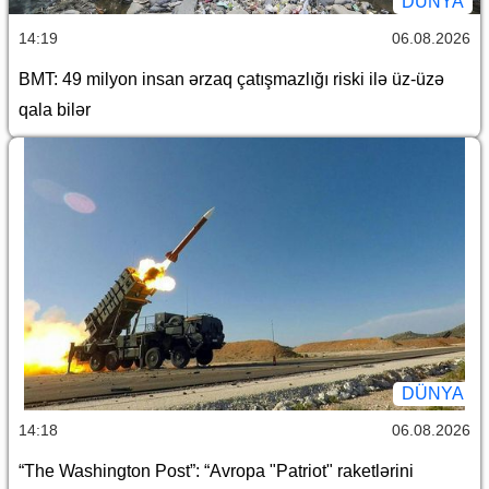
DÜNYA
14:19
06.08.2026
BMT: 49 milyon insan ərzaq çatışmazlığı riski ilə üz-üzə
qala bilər
DÜNYA
14:18
06.08.2026
“The Washington Post”: “Avropa "Patriot" raketlərini