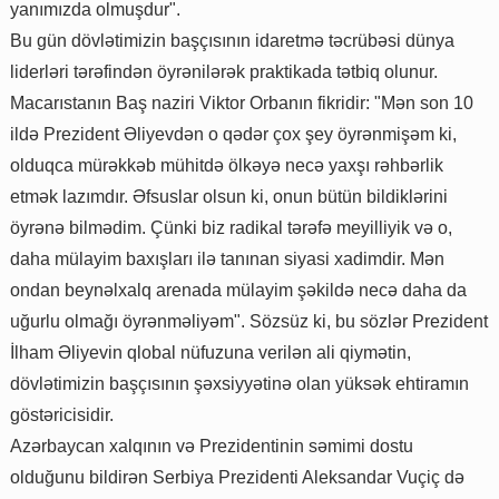
yanımızda olmuşdur".
Bu gün dövlətimizin başçısının idaretmə təcrübəsi dünya
liderləri tərəfindən öyrənilərək praktikada tətbiq olunur.
Macarıstanın Baş naziri Viktor Orbanın fikridir: "Mən son 10
ildə Prezident Əliyevdən o qədər çox şey öyrənmişəm ki,
olduqca mürəkkəb mühitdə ölkəyə necə yaxşı rəhbərlik
etmək lazımdır. Əfsuslar olsun ki, onun bütün bildiklərini
öyrənə bilmədim. Çünki biz radikal tərəfə meyilliyik və o,
daha mülayim baxışları ilə tanınan siyasi xadimdir. Mən
ondan beynəlxalq arenada mülayim şəkildə necə daha da
uğurlu olmağı öyrənməliyəm". Sözsüz ki, bu sözlər Prezident
İlham Əliyevin qlobal nüfuzuna verilən ali qiymətin,
dövlətimizin başçısının şəxsiyyətinə olan yüksək ehtiramın
göstəricisidir.
Azərbaycan xalqının və Prezidentinin səmimi dostu
olduğunu bildirən Serbiya Prezidenti Aleksandar Vuçiç də