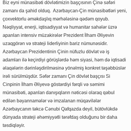
Biz eyni münasibəti dövlətimizin başçısının Çinə səfəri
zamanı da şahid olduq. Azərbaycan-Çin münasibətləri yeni,
çoxvektorlu əməkdaşlıq mərhələsinə qədəm qoyub.
Nəqliyyat, enerji, iqtisadiyyat və humanitar sahələr üzrə
aparılan intensiv müzakirələr Prezident İlham Əliyevin
uzaqgörən və strateji liderliyinin bariz nümunəsidir.
Azərbaycan Prezidentinin Çinin nüfuzlu dövlət və iş
adamları ilə keçirdiyi görüşlərdə həm siyasi, həm də iqtisadi
əlaqələrin dərinləşdirilməsinə yönəlmiş konkret təşəbbüslər
irəli sürülmüşdür. Səfər zamanı Çin dövlət başçısı Si
Cinpinin İlham Əliyevə göstərdiyi fərqli və səmimi
münasibəti, aparılan danışıqların nəticəsi olaraq qəbul
edilən bəyannamələr və imzalanan müqavilələr
Azərbaycanın təkcə Cənubi Qafqazda deyil, bütövlükdə
dünyada strateji əhəmiyyətli tərəfdaş olduğunu bir daha
təsdiqləyir.