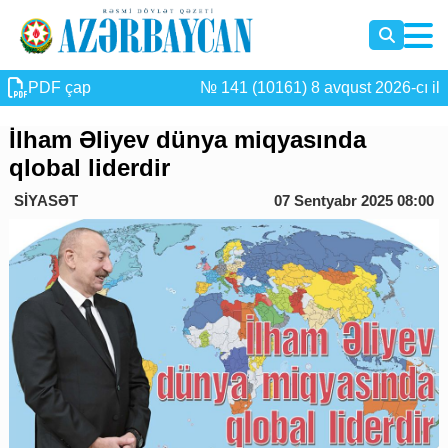
PDF çap
№ 141 (10161) 8 avqust 2026-cı il
İlham Əliyev dünya miqyasında
qlobal liderdir
SİYASƏT
07 Sentyabr 2025 08:00