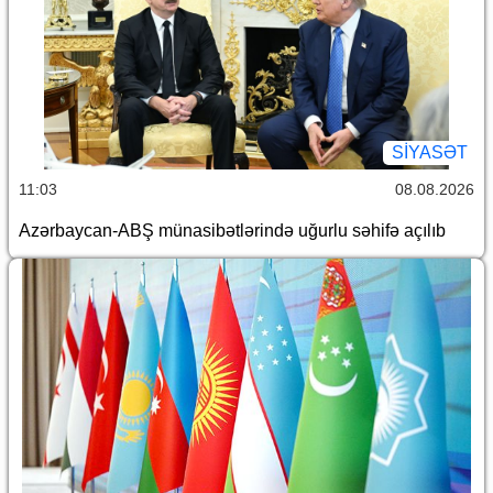
SİYASƏT
11:03
08.08.2026
Azərbaycan-ABŞ münasibətlərində uğurlu səhifə açılıb