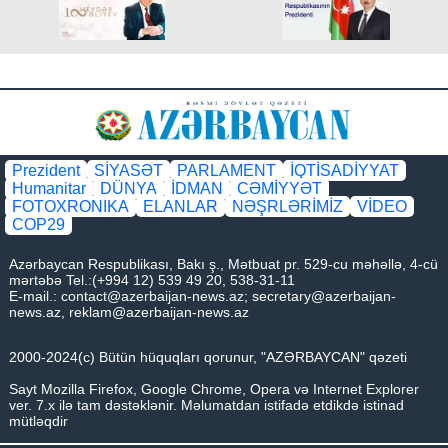
Prezident
SİYASƏT
PARLAMENT
İQTİSADİYYAT
Humanitar
DÜNYA
İDMAN
CƏMİYYƏT
FOTOXRONIKA
ELANLAR
NƏŞRLƏRİMİZ
VİDEO
COP29
Azərbaycan Respublikası, Bakı ş., Mətbuat pr. 529-cu məhəllə, 4-cü
mərtəbə Tel.:(+994 12) 539 49 20, 538-31-11
E-mail.:
contact@azerbaijan-news.az
;
secretary@azerbaijan-
news.az
,
reklam@azerbaijan-news.az
2000-2024(c) Bütün hüquqları qorunur, "AZƏRBAYCAN" qəzeti
Sayt Mozilla Firefox, Google Chrome, Opera və Internet Explorer
ver. 7.x ilə tam dəstəklənir. Məlumatdan istifadə etdikdə istinad
mütləqdir