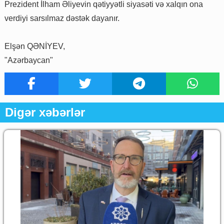
Prezident İlham Əliyevin qətiyyətli siyasəti və xalqın ona
verdiyi sarsılmaz dəstək dayanır.
Elşən QƏNİYEV,
"Azərbaycan"
Digər xəbərlər