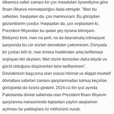
ölkəmizə səfəri zamanı bir çox məsələləri öyrəndiyinə görə
İlham Əliyevə minnətdarlığını ifadə etmişdir. "Mən bu
səfərdən, həqiqətən də, çox məmnunam. Bu görüşdən
gözləntilərim çoxdur. Həqiqətən də, çox xoşbəxtəm ki,
Prezident Əliyevdən bu qədər şey öyrənə bilmişəm.
Bildiyiniz kimi, mən nə yerli, nə də beynəlxalq ictimaiyyət
qarşısında bu cür sözləri deməkdən çəkinmirəm. Dünyada
bir çoxları bilir ki, mən kimisə həddindən artıq tərifləməyi
xoşlayan biri deyiləm. Mən bizim ikimizdən daha böyük və
güclü olduğunu düşünənləri belə tərifləmirəm".
Dövlətimizin başçısına olan xüsusi hörmət və diqqət müxtəlif
dövlətlərə səfərləri zamanı qarşılanmadan tutmuş keçirilən
görüşlərdə də özünü göstərir. 2024-cü ilin iyul ayında
Pakistanda dövlət səfərində olan Prezident İlham Əliyevin
qarşılanma mərasimində toplardan yaylım atəşlərinin
açılması ilə yaddaşlara öz möhürünü vurub.