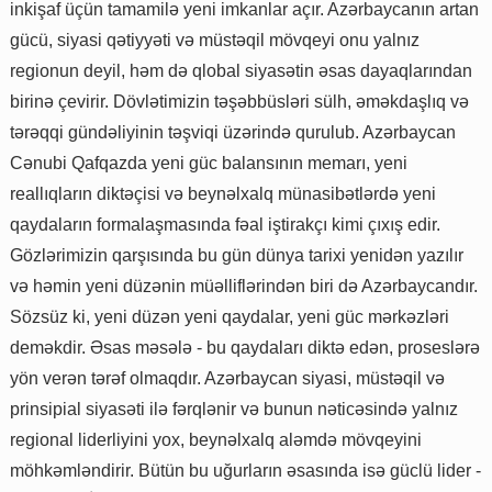
inkişaf üçün tamamilə yeni imkanlar açır. Azərbaycanın artan
gücü, siyasi qətiyyəti və müstəqil mövqeyi onu yalnız
regionun deyil, həm də qlobal siyasətin əsas dayaqlarından
birinə çevirir. Dövlətimizin təşəbbüsləri sülh, əməkdaşlıq və
tərəqqi gündəliyinin təşviqi üzərində qurulub. Azərbaycan
Cənubi Qafqazda yeni güc balansının memarı, yeni
reallıqların diktəçisi və beynəlxalq münasibətlərdə yeni
qaydaların formalaşmasında fəal iştirakçı kimi çıxış edir.
Gözlərimizin qarşısında bu gün dünya tarixi yenidən yazılır
və həmin yeni düzənin müəlliflərindən biri də Azərbaycandır.
Sözsüz ki, yeni düzən yeni qaydalar, yeni güc mərkəzləri
deməkdir. Əsas məsələ - bu qaydaları diktə edən, proseslərə
yön verən tərəf olmaqdır. Azərbaycan siyasi, müstəqil və
prinsipial siyasəti ilə fərqlənir və bunun nəticəsində yalnız
regional liderliyini yox, beynəlxalq aləmdə mövqeyini
möhkəmləndirir. Bütün bu uğurların əsasında isə güclü lider -