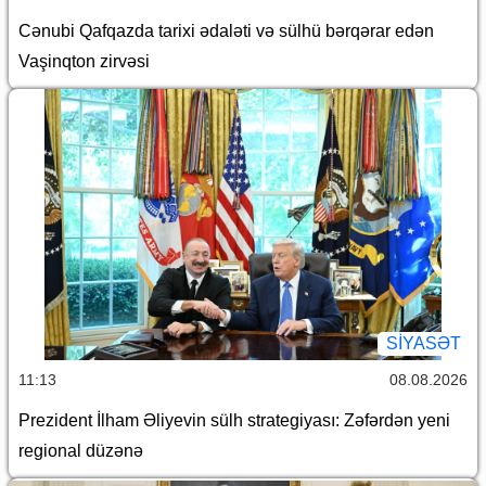
Cənubi Qafqazda tarixi ədaləti və sülhü bərqərar edən
Vaşinqton zirvəsi
SİYASƏT
11:13
08.08.2026
Prezident İlham Əliyevin sülh strategiyası: Zəfərdən yeni
regional düzənə