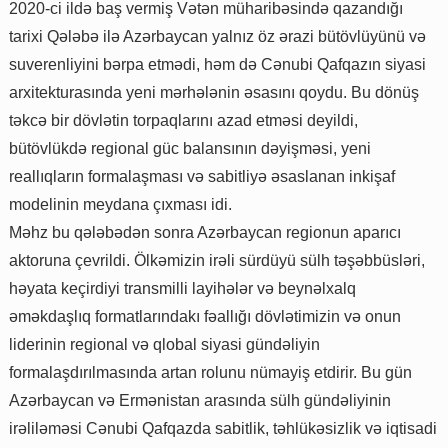
2020-ci ildə baş vermiş Vətən müharibəsində qazandığı
tarixi Qələbə ilə Azərbaycan yalnız öz ərazi bütövlüyünü və
suverenliyini bərpa etmədi, həm də Cənubi Qafqazın siyasi
arxitekturasında yeni mərhələnin əsasını qoydu. Bu dönüş
təkcə bir dövlətin torpaqlarını azad etməsi deyildi,
bütövlükdə regional güc balansının dəyişməsi, yeni
reallıqların formalaşması və sabitliyə əsaslanan inkişaf
modelinin meydana çıxması idi.
Məhz bu qələbədən sonra Azərbaycan regionun aparıcı
aktoruna çevrildi. Ölkəmizin irəli sürdüyü sülh təşəbbüsləri,
həyata keçirdiyi transmilli layihələr və beynəlxalq
əməkdaşlıq formatlarındakı fəallığı dövlətimizin və onun
liderinin regional və qlobal siyasi gündəliyin
formalaşdırılmasında artan rolunu nümayiş etdirir. Bu gün
Azərbaycan və Ermənistan arasında sülh gündəliyinin
irəliləməsi Cənubi Qafqazda sabitlik, təhlükəsizlik və iqtisadi