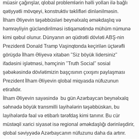
müasir çağırışlar, qlobal problemlərin həlli yolları ilə bağlı
qətiyyətli mövqeyi, konstruktiv təklifləri dinlənilməsin.
İlham Əliyevin təşəbbüsləri beynəlxalq əməkdaşlıq və
həmrəyliyin gücləndirilməsi istiqamətində mühüm nümunə
kimi qəbul olunur. Dünyanın ən qüdrətli dövləti ABŞ-nin
Prezidenti Donald Tramp Vaşinqtonda keçirilən üçtərəfli
görüşdə İlham Əliyevə xitabən "Siz böyük lidersiniz"
ifadəsini işlətməsi, həmçinin "Truth Social" sosial
şəbəkəsində dövlətimizin başçısının çıxışını paylaşması
Prezident İlham Əliyevin qlobal miqyasda nüfuzunun
etirafıdır.
İlham Əliyevin sayəsində bu gün Azərbaycan beynəlxalq
səhnədə böyük transmilli layihələrin təşəbbüskarı, bu
layihələrdə fəal və etibarlı tərəfdaş kimi tanınır. Bu cür
müstəqil xarici siyasət isə regional əməkdaşlığı dərinləşdirir,
qlobal səviyyədə Azərbaycanın nüfuzunu daha da artırır.