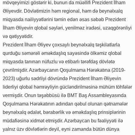
mövqeyimizi göstərir ki, bunun da müəllifi Prezident İlham
Əliyevdir. Dövlətimizin həm regional, həm də beynəlxalq
miqyasda nailiyyətlərini təmin edən əsas səbəb Prezident
İlham Əliyevin qlobal səyləri, yenilməz iradəsi, uzaqgörənliyi
və qətiyyətidir.
Prezident İlham Əliyev çoxsaylı beynəlxalq təşkilatlarla
qurduğu səmərəli əməkdaşlıq sayəsində ölkəmiz qlobal
miqyasda tanınan nüfuzlu və etibarlı tərəfdaş dövlətə
çevrilmişdir. Azərbaycanın Qoşulmama Hərəkatına (2019-
2023) uğurlu sədrliyi dövründə Prezident İlham Əliyevin
liderliyi qlobal həmrəyliyin gücləndirilməsinə mühüm töhfələr
vermişdir. Onun təşəbbüsü ilə BMT Baş Assambleyasında
Qoşulmama Hərəkatının adından qəbul olunan qətnamələr
beynəlxalq ədalət, bərabərlik və əməkdaşlıq prinsiplərinin
müdafiəsinə xidmət etmişdir. Azərbaycan bu fəaliyyəti ilə
yalnız üzv dövlətlərin deyil, eyni zamanda bütün dünya