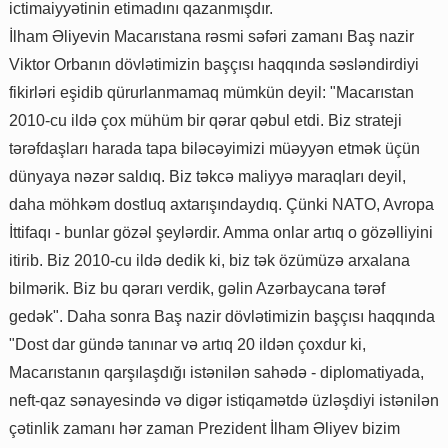
ictimaiyyətinin etimadını qazanmışdır.
İlham Əliyevin Macarıstana rəsmi səfəri zamanı Baş nazir
Viktor Orbanın dövlətimizin başçısı haqqında səsləndirdiyi
fikirləri eşidib qürurlanmamaq mümkün deyil: "Macarıstan
2010-cu ildə çox mühüm bir qərar qəbul etdi. Biz strateji
tərəfdaşları harada tapa biləcəyimizi müəyyən etmək üçün
dünyaya nəzər saldıq. Biz təkcə maliyyə maraqları deyil,
daha möhkəm dostluq axtarışındaydıq. Çünki NATO, Avropa
İttifaqı - bunlar gözəl şeylərdir. Amma onlar artıq o gözəlliyini
itirib. Biz 2010-cu ildə dedik ki, biz tək özümüzə arxalana
bilmərik. Biz bu qərarı verdik, gəlin Azərbaycana tərəf
gedək". Daha sonra Baş nazir dövlətimizin başçısı haqqında
"Dost dar gündə tanınar və artıq 20 ildən çoxdur ki,
Macarıstanın qarşılaşdığı istənilən sahədə - diplomatiyada,
neft-qaz sənayesində və digər istiqamətdə üzləşdiyi istənilən
çətinlik zamanı hər zaman Prezident İlham Əliyev bizim