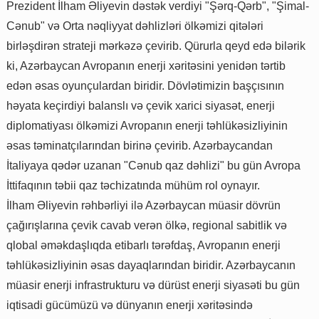
Prezident İlham Əliyevin dəstək verdiyi "Şərq-Qərb", "Şimal-
Cənub" və Orta nəqliyyat dəhlizləri ölkəmizi qitələri
birləşdirən strateji mərkəzə çevirib. Qürurla qeyd edə bilərik
ki, Azərbaycan Avropanın enerji xəritəsini yenidən tərtib
edən əsas oyunçulardan biridir. Dövlətimizin başçısının
həyata keçirdiyi balanslı və çevik xarici siyasət, enerji
diplomatiyası ölkəmizi Avropanın enerji təhlükəsizliyinin
əsas təminatçılarından birinə çevirib. Azərbaycandan
İtaliyaya qədər uzanan "Cənub qaz dəhlizi" bu gün Avropa
İttifaqının təbii qaz təchizatında mühüm rol oynayır.
İlham Əliyevin rəhbərliyi ilə Azərbaycan müasir dövrün
çağırışlarına çevik cavab verən ölkə, regional sabitlik və
qlobal əməkdaşlıqda etibarlı tərəfdaş, Avropanın enerji
təhlükəsizliyinin əsas dayaqlarından biridir. Azərbaycanın
müasir enerji infrastrukturu və dürüst enerji siyasəti bu gün
iqtisadi gücümüzü və dünyanın enerji xəritəsində