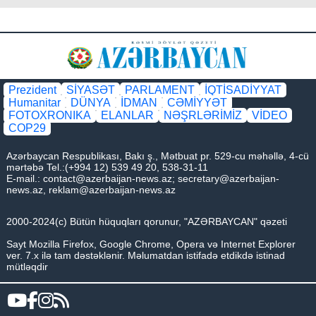
Prezident
SİYASƏT
PARLAMENT
İQTİSADİYYAT
Humanitar
DÜNYA
İDMAN
CƏMİYYƏT
FOTOXRONIKA
ELANLAR
NƏŞRLƏRİMİZ
VİDEO
COP29
Azərbaycan Respublikası, Bakı ş., Mətbuat pr. 529-cu məhəllə, 4-cü
mərtəbə Tel.:(+994 12) 539 49 20, 538-31-11
E-mail.:
contact@azerbaijan-news.az
;
secretary@azerbaijan-
news.az
,
reklam@azerbaijan-news.az
2000-2024(c) Bütün hüquqları qorunur, "AZƏRBAYCAN" qəzeti
Sayt Mozilla Firefox, Google Chrome, Opera və Internet Explorer
ver. 7.x ilə tam dəstəklənir. Məlumatdan istifadə etdikdə istinad
mütləqdir