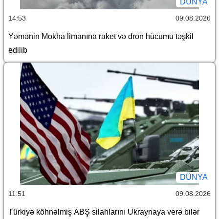
DÜNYA
14:53
09.08.2026
Yəmənin Mokha limanına raket və dron hücumu təşkil
edilib
DÜNYA
11:51
09.08.2026
Türkiyə köhnəlmiş ABŞ silahlarını Ukraynaya verə bilər