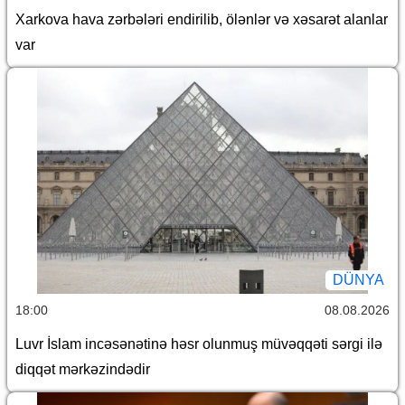
Xarkova hava zərbələri endirilib, ölənlər və xəsarət alanlar
var
DÜNYA
18:00
08.08.2026
Luvr İslam incəsənətinə həsr olunmuş müvəqqəti sərgi ilə
diqqət mərkəzindədir