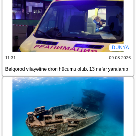
DÜNYA
11:31
09.08.2026
Belqorod vilayətinə dron hücumu olub, 13 nəfər yaralanıb