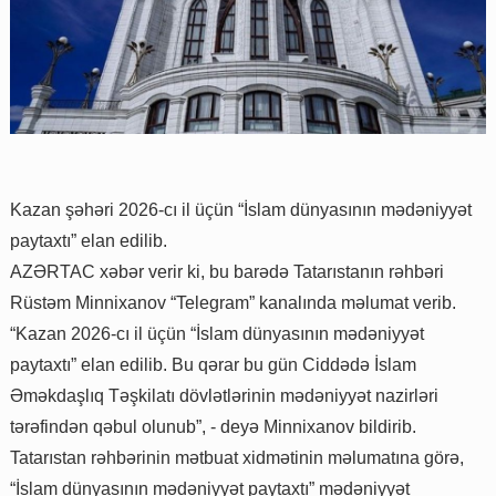
Kazan şəhəri 2026-cı il üçün “İslam dünyasının mədəniyyət
paytaxtı” elan edilib.
AZƏRTAC xəbər verir ki, bu barədə Tatarıstanın rəhbəri
Rüstəm Minnixanov “Telegram” kanalında məlumat verib.
“Kazan 2026-cı il üçün “İslam dünyasının mədəniyyət
paytaxtı” elan edilib. Bu qərar bu gün Ciddədə İslam
Əməkdaşlıq Təşkilatı dövlətlərinin mədəniyyət nazirləri
tərəfindən qəbul olunub”, - deyə Minnixanov bildirib.
Tatarıstan rəhbərinin mətbuat xidmətinin məlumatına görə,
“İslam dünyasının mədəniyyət paytaxtı” mədəniyyət