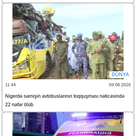
DÜNYA
11:44
09.08.2026
Nigerdə sərnişin avtobuslarının toqquşması nəticəsində
22 nəfər ölüb