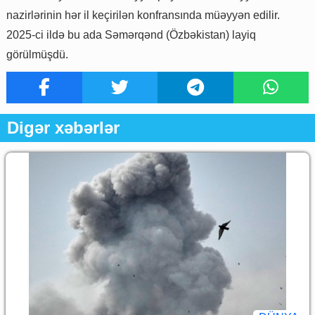
nazirlərinin hər il keçirilən konfransında müəyyən edilir.
2025-ci ildə bu ada Səmərqənd (Özbəkistan) layiq
görülmüşdü.
Digər xəbərlər