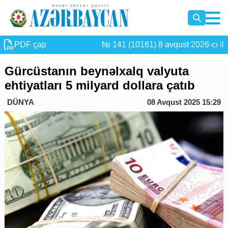
PDF çap
№ 141 (10161) 8 avqust 2026-cı il
Gürcüstanın beynəlxalq valyuta
ehtiyatları 5 milyard dollara çatıb
DÜNYA
08 Avqust 2025 15:29