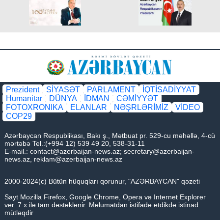
Prezident
SİYASƏT
PARLAMENT
İQTİSADİYYAT
Humanitar
DÜNYA
İDMAN
CƏMİYYƏT
FOTOXRONIKA
ELANLAR
NƏŞRLƏRİMİZ
VİDEO
COP29
Azərbaycan Respublikası, Bakı ş., Mətbuat pr. 529-cu məhəllə, 4-cü
mərtəbə Tel.:(+994 12) 539 49 20, 538-31-11
E-mail.:
contact@azerbaijan-news.az
;
secretary@azerbaijan-
news.az
,
reklam@azerbaijan-news.az
2000-2024(c) Bütün hüquqları qorunur, "AZƏRBAYCAN" qəzeti
Sayt Mozilla Firefox, Google Chrome, Opera və Internet Explorer
ver. 7.x ilə tam dəstəklənir. Məlumatdan istifadə etdikdə istinad
mütləqdir