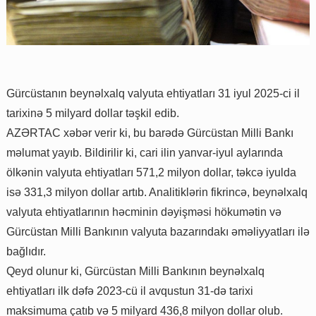
Gürcüstanın beynəlxalq valyuta ehtiyatları 31 iyul 2025-ci il
tarixinə 5 milyard dollar təşkil edib.
AZƏRTAC xəbər verir ki, bu barədə Gürcüstan Milli Bankı
məlumat yayıb. Bildirilir ki, cari ilin yanvar-iyul aylarında
ölkənin valyuta ehtiyatları 571,2 milyon dollar, təkcə iyulda
isə 331,3 milyon dollar artıb. Analitiklərin fikrincə, beynəlxalq
valyuta ehtiyatlarının həcminin dəyişməsi hökumətin və
Gürcüstan Milli Bankının valyuta bazarındakı əməliyyatları ilə
bağlıdır.
Qeyd olunur ki, Gürcüstan Milli Bankının beynəlxalq
ehtiyatları ilk dəfə 2023-cü il avqustun 31-də tarixi
maksimuma çatıb və 5 milyard 436,8 milyon dollar olub.