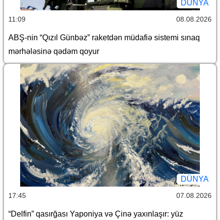
DÜNYA
11:09
08.08.2026
ABŞ-nin “Qızıl Günbəz” raketdən müdafiə sistemi sınaq
mərhələsinə qədəm qoyur
DÜNYA
17:45
07.08.2026
“Delfin” qasırğası Yaponiya və Çinə yaxınlaşır: yüz