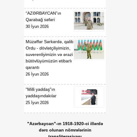
“AZƏRBAYCAN”ın
Qarabağ səfəri
30 İyun 2026
Müzəffər Sərkərdə, qalib
Ordu - dövlətçiliyimizin,
suverenliyimizin və ərazi
bütövlüyümüzün etibarlı
qarantı
26 İyun 2026
“Milli yaddaş"ın
yaddaşındakılar
25 İyun 2026
"Azərbaycan"-ın 1918-1920-ci illərdə
dərc olunan nömrələrinin
transliterasiyası