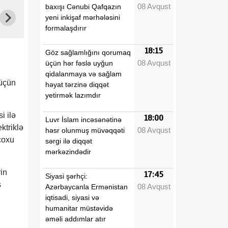
08 Avqust
baxışı Cənubi Qafqazın
yeni inkişaf mərhələsini
formalaşdırır
18:15
Göz sağlamlığını qorumaq
08 Avqust
üçün hər fəslə uyğun
qidalanmaya və sağlam
 üçün
həyat tərzinə diqqət
yetirmək lazımdır
i ilə
18:00
Luvr İslam incəsənətinə
ktriklə
08 Avqust
həsr olunmuş müvəqqəti
 çoxu
sərgi ilə diqqət
mərkəzindədir
rin
17:45
Siyasi şərhçi:
ş
08 Avqust
Azərbaycanla Ermənistan
iqtisadi, siyasi və
humanitar müstəvidə
əməli addımlar atır