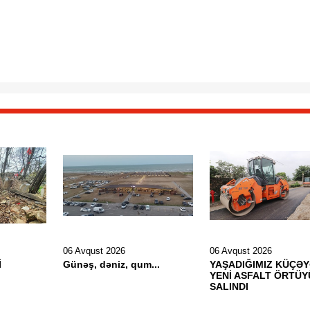
06 Avqust 2026
06 Avqust 2026
İ
Günəş, dəniz, qum...
YAŞADIĞIMIZ KÜÇƏ
YENİ ASFALT ÖRTÜY
SALINDI