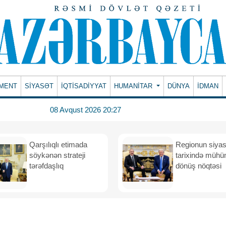
MENT
SİYASƏT
İQTİSADİYYAT
HUMANITAR
DÜNYA
İDMAN
08 Avqust 2026 20:27
Qarşılıqlı etimada
Regionun siyas
söykənən strateji
tarixində müh
tərəfdaşlıq
dönüş nöqtəsi