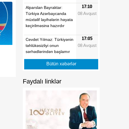
17:10
Alparslan Bayraktar:
08 Avqust
Türkiyə Azərbaycanda
müxtəlif layihələrin həyata
keçirilməsinə hazırdır
17:05
Cevdet Yılmaz: Türkiyənin
08 Avqust
təhlükəsizliyi onun
sərhədlərindən başlamır
Bütün xəbərlər
16:59
Çimərliyə gedənlərə
08 Avqust
XƏBƏRDARLIQ
Faydalı linklər
16:37
Tarixi Vaşinqton Zirvə
08 Avqust
Görüşü
xronoloji
ardıcıllıqla
16:34
Vaşinqton görüşü
08 Avqust
Azərbaycanın regional
məsələlərin həllində fəal