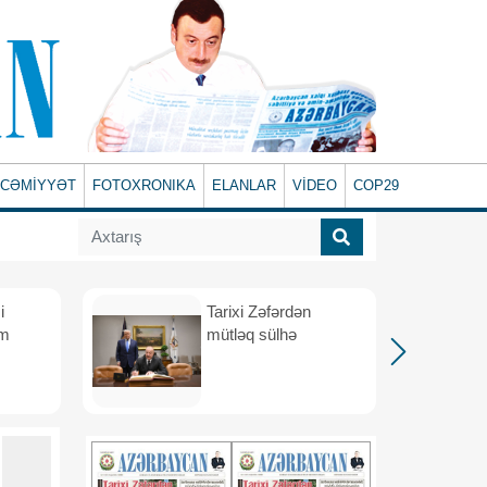
CƏMİYYƏT
FOTOXRONIKA
ELANLAR
VİDEO
COP29
i
Tarixi Zəfərdən
üm
mütləq sülhə