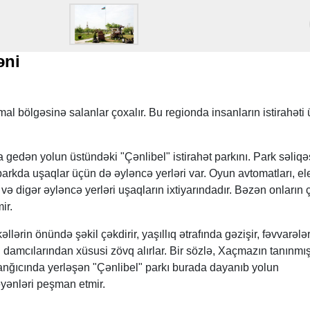
əni
l bölgəsinə salanlar çoxalır. Bu regionda insanların istirahəti
dən yolun üstündəki "Çənlibel" istirahət parkını. Park səliqəs
 parkda uşaqlar üçün də əyləncə yerləri var. Oyun avtomatları, ele
 və digər əyləncə yerləri uşaqların ixtiyarındadır. Bəzən onların
mir.
llərin önündə şəkil çəkdirir, yaşıllıq ətrafında gəzişir, fəvvarələ
 damcılarından xüsusi zövq alırlar. Bir sözlə, Xaçmazın tanınmı
lanğıcında yerləşən "Çənlibel" parkı burada dayanıb yolun
yənləri peşman etmir.