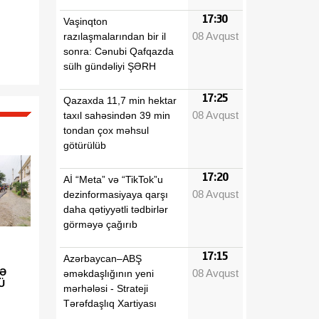
17:30
Vaşinqton
08 Avqust
razılaşmalarından bir il
sonra: Cənubi Qafqazda
sülh gündəliyi ŞƏRH
17:25
Qazaxda 11,7 min hektar
08 Avqust
taxıl sahəsindən 39 min
tondan çox məhsul
götürülüb
17:20
Aİ “Meta” və “TikTok”u
08 Avqust
dezinformasiyaya qarşı
daha qətiyyətli tədbirlər
görməyə çağırıb
17:15
Azərbaycan–ABŞ
YƏ
08 Avqust
əməkdaşlığının yeni
Ü
mərhələsi - Strateji
Tərəfdaşlıq Xartiyası