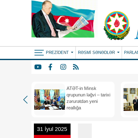
PREZIDENT
RƏSMI SƏNƏDLƏR
PARLA
ın yeni
ATƏT-in Minsk
anış
qrupunun ləğvi – tarixi
dafiə
zərurətdən yeni
asından
reallığa
rlığa
31 İyul 2025