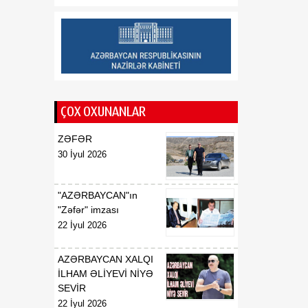
əməkdaşlıq üçün əlverişli
məkan kimi təqdim edir
14:09
Tarixi Vaşinqton görüşü
08 Avqust
nələri dəyişdi?
13:42
Rusiya regionlarına PUA
ÇOX OXUNANLAR
08 Avqust
hücumları nəticəsində
yeddi nəfər xəsarət alıb
ZƏFƏR
30 İyul 2026
"AZƏRBAYCAN"ın
"Zəfər" imzası
22 İyul 2026
AZƏRBAYCAN XALQI
İLHAM ƏLİYEVİ NİYƏ
SEVİR
22 İyul 2026