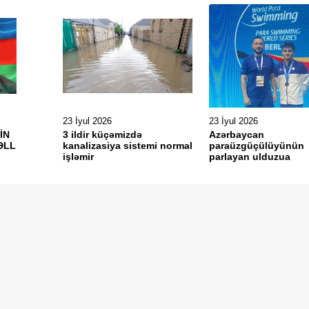
23 İyul 2026
23 İyul 2026
İN
3 ildir küçəmizdə
Azərbaycan
ƏLL
kanalizasiya sistemi normal
paraüzgüçülüyünün
işləmir
parlayan ulduzua