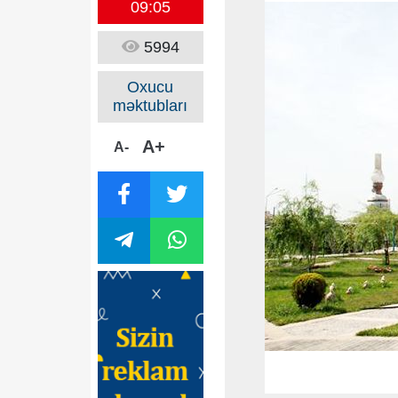
09:05
5994
Oxucu
məktubları
A+
A-