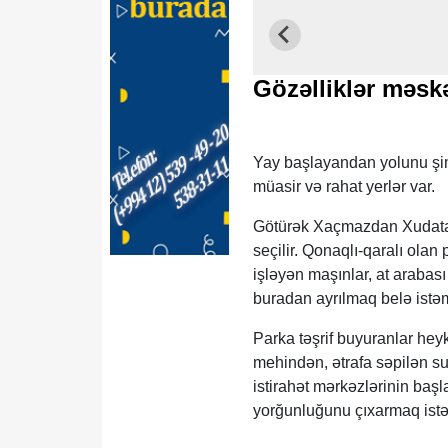
Gözəlliklər məsk
Yay başlayandan yolunu şima
müasir və rahat yerlər var.
Götürək Xaçmazdan Xudata ge
seçilir. Qonaqlı-qaralı olan
işləyən maşınlar, at arabası
buradan ayrılmaq belə istə
Parka təşrif buyuranlar heykə
mehindən, ətrafa səpilən su
istirahət mərkəzlərinin baş
yorğunluğunu çıxarmaq istə