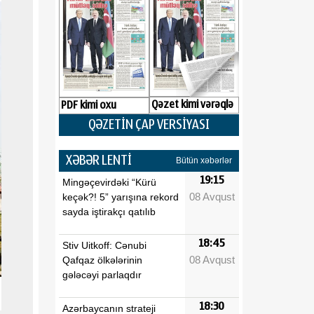
Qəzet kimi vərəqlə
PDF kimi oxu
QƏZETİN ÇAP VERSİYASI
XƏBƏR LENTİ
Bütün xəbərlər
19:15
Mingəçevirdəki “Kürü
08 Avqust
keçək?! 5” yarışına rekord
sayda iştirakçı qatılıb
18:45
Stiv Uitkoff: Cənubi
08 Avqust
Qafqaz ölkələrinin
gələcəyi parlaqdır
18:30
Azərbaycanın strateji