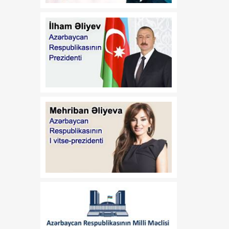
rol oynadığını təsdiqləyib
ŞƏRH
16:00
Sabah havanın
08 Avqust
temperaturu 40
dərəcəyədək yüksələcək
15:37
Azərbaycan
08 Avqust
Respublikasının xarici
ölkələrdəki hərbi
attaşelərinin və
nümayəndələrinin illik
iclası keçirilib
15:34
Azərbaycanın sülh siyasəti
08 Avqust
Cənubi Qafqazda yeni
reallıq formalaşdırır
14:59
Gürcü iqtisadçı: Qlobal
08 Avqust
böhranlar fonunda Cənubi
Qafqaz özünü regional