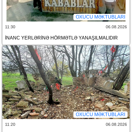
OXUCU MƏKTUBLARI
11:30
06.08.2026
İNANC YERLƏRİNƏ HÖRMƏTLƏ YANAŞILMALIDIR
OXUCU MƏKTUBLARI
11:20
06.08.2026