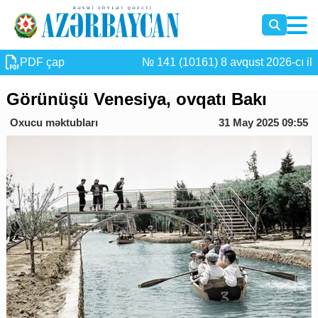
PDF çap
№ 141 (10161) 8 avqust 2026-cı il
Görünüşü Venesiya, ovqatı Bakı
Oxucu məktubları
31 May 2025 09:55