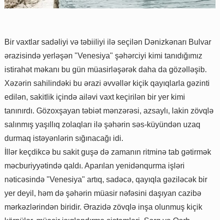
Bir vaxtlar sadəliyi və təbiiliyi ilə seçilən Dənizkənarı Bulvar
ərazisində yerləşən "Venesiya" şəhərciyi kimi tanıdığımız
istirahət məkanı bu gün müasirləşərək daha da gözəlləşib.
Xəzərin sahilindəki bu ərazi əvvəllər kiçik qayıqlarla gəzinti
edilən, sakitlik içində ailəvi vaxt keçirilən bir yer kimi
tanınırdı. Gözoxşayan təbiət mənzərəsi, azsaylı, lakin zövqlə
salınmış yaşıllıq zolaqları ilə şəhərin səs-küyündən uzaq
durmaq istəyənlərin sığınacağı idi.
İllər keçdikcə bu sakit guşə də zamanın ritminə tab gətirmək
məcburiyyətində qaldı. Aparılan yenidənqurma işləri
nəticəsində "Venesiya" artıq, sadəcə, qayıqla gəziləcək bir
yer deyil, həm də şəhərin müasir nəfəsini daşıyan cazibə
mərkəzlərindən biridir. Ərazidə zövqlə inşa olunmuş kiçik