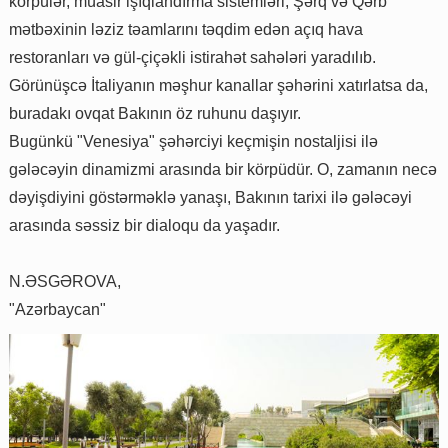
körpülər, müasir işıqlandırma sistemləri, Şərq və Qərb
mətbəxinin ləziz təamlarını təqdim edən açıq hava
restoranları və gül-çiçəkli istirahət sahələri yaradılıb.
Görünüşcə İtaliyanın məşhur kanallar şəhərini xatırlatsa da,
buradakı ovqat Bakının öz ruhunu daşıyır.
Bugünkü "Venesiya" şəhərciyi keçmişin nostaljisi ilə
gələcəyin dinamizmi arasında bir körpüdür. O, zamanın necə
dəyişdiyini göstərməklə yanaşı, Bakının tarixi ilə gələcəyi
arasında səssiz bir dialoqu da yaşadır.
N.ƏSGƏROVA,
"Azərbaycan"