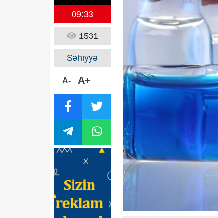
09:33
1531
Səhiyyə
A+
A-