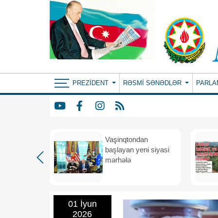
PREZIDENT
RƏSMI SƏNƏDLƏR
PARLA
rdən
Vaşinqtondan
hə
başlayan yeni siyasi
mərhələ
01 İyun
2026