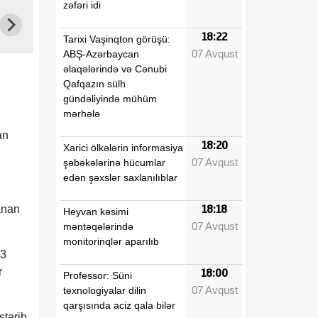
zəfəri idi
18:22
Tarixi Vaşinqton görüşü:
07 Avqust
ABŞ-Azərbaycan
əlaqələrində və Cənubi
Qafqazın sülh
gündəliyində mühüm
mərhələ
an
18:20
Xarici ölkələrin informasiya
07 Avqust
şəbəkələrinə hücumlar
edən şəxslər saxlanılıblar
lanan
18:18
Heyvan kəsimi
07 Avqust
məntəqələrində
monitorinqlər aparılıb
43
r
18:00
Professor: Süni
07 Avqust
texnologiyalar dilin
qarşısında aciz qala bilər
stərib.