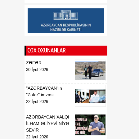
münasibətlərindən
inteqrasiyaya
16:29
Kənd Təsərrüfatı
07 Avqust
Nazirliyinin vəzifəli şəxsləri
Qax və Balakən
rayonlarından olan
ÇOX OXUNANLAR
vətəndaşlarla görüşüb
ZƏFƏR
16:28
Azərbaycanın bank
30 İyul 2026
07 Avqust
sektoru “Moody’s”dən
müsbət qiymət alıb
"AZƏRBAYCAN"ın
16:27
Azərbaycan və
"Zəfər" imzası
07 Avqust
Ermənistan arasında sülh
22 İyul 2026
Cənubi Qafqaz üçün yeni
inkişaf mərhələsinin
AZƏRBAYCAN XALQI
əsasını qoya bilər
İLHAM ƏLİYEVİ NİYƏ
SEVİR
22 İyul 2026