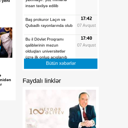
ı yeni
insan təxliyə edilib
17:42
Baş prokuror Laçın və
07 Avqust
Qubadlı rayonlarında olub
17:40
Bu il Dövlət Proqramı
07 Avqust
qaliblərinin məzun
olduqları universitetlər
üzrə ilk onluq açıqlanıb
Bütün xəbərlər
17:39
Vaşinqton razılaşmaları
ə
07 Avqust
Azərbaycanın sülh
Faydalı linklər
enidən
modelinə beynəlxalq
r
dəstəyi təsdiqlədi
17:36
Hərbi qulluqçular məharət
07 Avqust
dərəcələri üzrə sınaq
imtahanlarına cəlb
olunublar