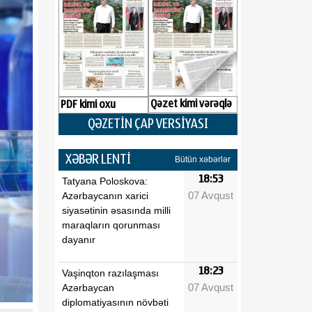
Qəzet kimi vərəqlə
PDF kimi oxu
QƏZETİN ÇAP VERSİYASI
XƏBƏR LENTİ
Bütün xəbərlər
18:53
Tatyana Poloskova:
07 Avqust
Azərbaycanın xarici
siyasətinin əsasında milli
maraqların qorunması
dayanır
18:23
Vaşinqton razılaşması
07 Avqust
Azərbaycan
diplomatiyasının növbəti