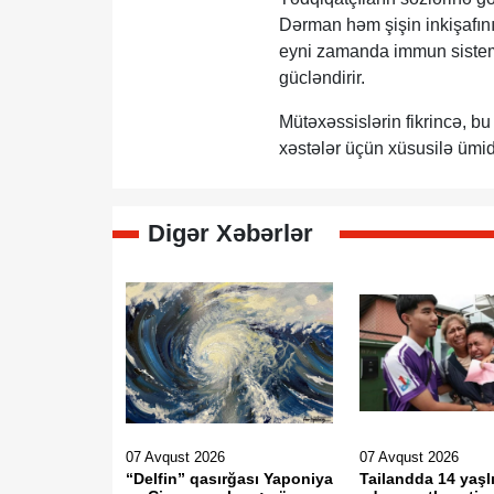
Dərman həm şişin inkişafını
eyni zamanda immun sistemi
gücləndirir.
Mütəxəssislərin fikrincə, 
xəstələr üçün xüsusilə ümidv
Digər Xəbərlər
07 Avqust 2026
07 Avqust 2026
“Delfin” qasırğası Yaponiya
Tailandda 14 yaşlı