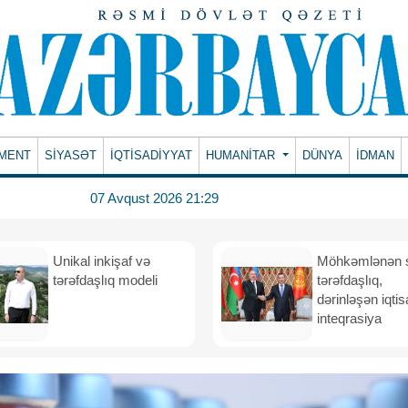
MENT
SİYASƏT
İQTİSADİYYAT
HUMANITAR
DÜNYA
İDMAN
07 Avqust 2026 21:29
Unikal inkişaf və
Möhkəmlənən st
tərəfdaşlıq modeli
tərəfdaşlıq,
dərinləşən iqtis
inteqrasiya