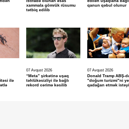
əndən
istifadə olunan əsas
edilən uşaqlarla bağl
xammala gömrük rüsumu
qanun qəbul olunur
tətbiq edilib
07 Avqust 2026
07 Avqust 2026
“Meta” şirkətinə uşaq
Donald Tramp ABŞ-d
təsi ilə
təhlükəsizliyi ilə bağlı
"doğum turizmi"ni y
ətlə
rekord cərimə kəsilib
qadağan etmək istəyi