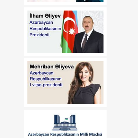
17:32
Orta Dəhlizin strateji
07 Avqust
elementinə çevrilən
Zəngəzur dəhlizi: Birillik
Vaşinqton diplomatiyasının
uğurları
17:30
Trans-Xəzər fiber-optik
07 Avqust
xətti Azərbaycanı
Avrasiyanın rəqəmsal
körpüsünə çevirir
16:34
Ukraynalı ekspert:
07 Avqust
Azərbaycan xarici
siyasətinin əsas
prioritetinin yalnız milli
maraqların qorunması
olduğunu nümayiş etdirir
16:30
“Vətən” jurnalı: Özbəkistan
07 Avqust
və Azərbaycan: Müttəfiqlik