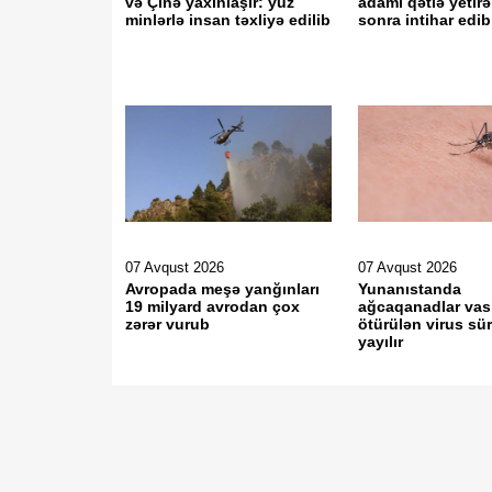
və Çinə yaxınlaşır: yüz
adamı qətlə yetir
minlərlə insan təxliyə edilib
sonra intihar edib
07 Avqust 2026
07 Avqust 2026
Avropada meşə yanğınları
Yunanıstanda
19 milyard avrodan çox
ağcaqanadlar vasi
zərər vurub
ötürülən virus sür
yayılır