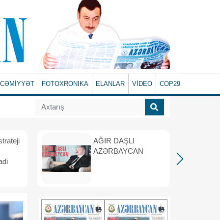
CƏMİYYƏT
FOTOXRONIKA
ELANLAR
VİDEO
COP29
rateji
AĞIR DAŞLI
AZƏRBAYCAN
adi