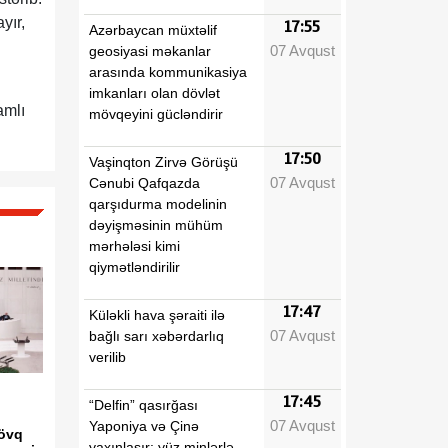
yır,
17:55
Azərbaycan müxtəlif
07 Avqust
geosiyasi məkanlar
arasında kommunikasiya
imkanları olan dövlət
amlı
mövqeyini gücləndirir
17:50
Vaşinqton Zirvə Görüşü
07 Avqust
Cənubi Qafqazda
qarşıdurma modelinin
dəyişməsinin mühüm
mərhələsi kimi
qiymətləndirilir
17:47
Küləkli hava şəraiti ilə
07 Avqust
bağlı sarı xəbərdarlıq
verilib
17:45
“Delfin” qasırğası
07 Avqust
Yaponiya və Çinə
sövq
yaxınlaşır: yüz minlərlə