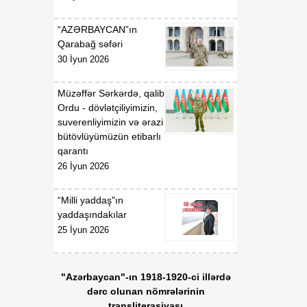
“AZƏRBAYCAN”ın
Qarabağ səfəri
30 İyun 2026
Müzəffər Sərkərdə, qalib
Ordu - dövlətçiliyimizin,
suverenliyimizin və ərazi
bütövlüyümüzün etibarlı
qarantı
26 İyun 2026
“Milli yaddaş"ın
yaddaşındakılar
25 İyun 2026
"Azərbaycan"-ın 1918-1920-ci illərdə
dərc olunan nömrələrinin
transliterasiyası