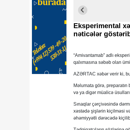
Eksperimental xə
nəticələr göstəri
“Amivantamab” adlı eksperi
qalxmasına səbəb olan ümidv
AZƏRTAC xəbər verir ki, bu
Məlumata görə, preparatın be
və ya digər müalicə üsulları
Sınaqlar çərçivəsində dərm
xəstədə şişlərin kiçilməsi 
əhəmiyyətli dərəcədə kiçili
Tədqiqatçıların sözlərinə gö