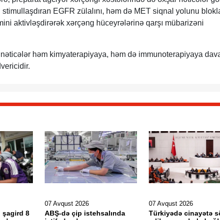
 stimullaşdıran EGFR zülalını, həm də MET siqnal yolunu blokla
ni aktivləşdirərək xərçəng hüceyrələrinə qarşı mübarizəni
bu nəticələr həm kimyaterapiyaya, həm də immunoterapiyaya dav
ericidir.
07 Avqust 2026
07 Avqust 2026
 şagird 8
ABŞ-də çip istehsalında
Türkiyədə cinayətə 