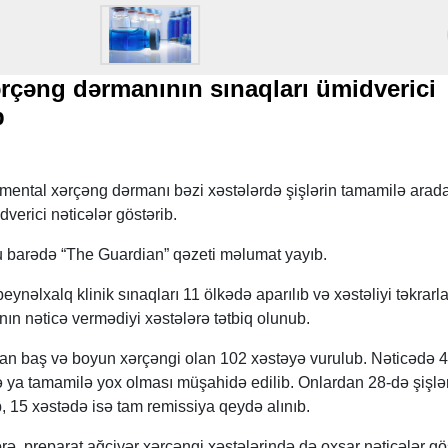
rçəng dərmanının sınaqları ümidverici
b
mental xərçəng dərmanı bəzi xəstələrdə şişlərin tamamilə arad
erici nəticələr göstərib.
 barədə “The Guardian” qəzeti məlumat yayıb.
ynəlxalq klinik sınaqları 11 ölkədə aparılıb və xəstəliyi təkrar
nın nəticə vermədiyi xəstələrə tətbiq olunub.
an baş və boyun xərçəngi olan 102 xəstəyə vurulub. Nəticədə 
və ya tamamilə yox olması müşahidə edilib. Onlardan 28-də şişlə
b, 15 xəstədə isə tam remissiya qeydə alınıb.
rə, preparat ağciyər xərçəngi xəstələrində də oxşar nəticələr gö