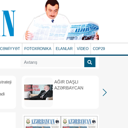
CƏMİYYƏT
FOTOXRONIKA
ELANLAR
VİDEO
COP29
rateji
AĞIR DAŞLI
AZƏRBAYCAN
adi