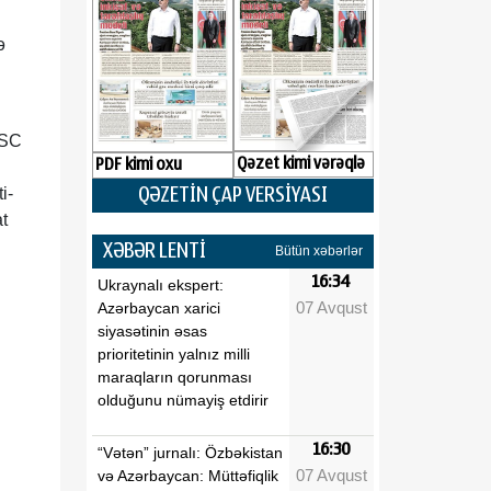
ə
QSC
Qəzet kimi vərəqlə
PDF kimi oxu
i-
QƏZETİN ÇAP VERSİYASI
at
XƏBƏR LENTİ
Bütün xəbərlər
16:34
Ukraynalı ekspert:
07 Avqust
Azərbaycan xarici
siyasətinin əsas
prioritetinin yalnız milli
maraqların qorunması
olduğunu nümayiş etdirir
16:30
“Vətən” jurnalı: Özbəkistan
07 Avqust
və Azərbaycan: Müttəfiqlik