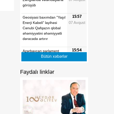
görüşüb
15:57
Geosiyasi baxımdan "Yaşıl
07 Avqust
Enerji Kabeli" layihəsi
Cənubi Qafqazın qlobal
əhəmiyyətini əhəmiyyətli
dərəcədə artırır
15:54
Azərbaycan parlament
07 Avqust
diplomatiyası beynəlxalq
Bütün xəbərlər
əməkdaşlığın
genişlənməsinə töhfə verir
Faydalı linklər
15:40
Regionun siyasi tarixində
07 Avqust
mühüm dönüş nöqtəsi
15:24
Tarixi zəfərdən mütləq
07 Avqust
sülhə
15:05