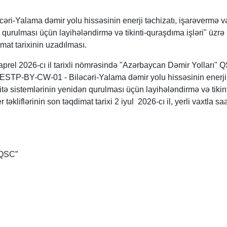
i-Yalama dəmir yolu hissəsinin enerji təchizatı, işarəvermə v
 qurulması üçün layihələndirmə və tikinti-quraşdıma işləri" üzrə
imat tarixinin uzadılması.
prel 2026-cı il tarixli nömrəsində "Azərbaycan Dəmir Yolları" 
RESTP-BY-CW-01 - Biləcəri-Yalama dəmir yolu hissəsinin enerji
itə sistemlərinin yenidən qurulması üçün layihələndirmə və tikint
təkliflərinin son təqdimat tarixi 2 iyul 2026-cı il, yerli vaxtla sa
 QSC”