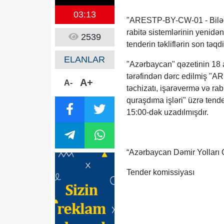
03:13
"ARESTP-BY-CW-01 - Biləcər
rabitə sistemlərinin yenidən
2539
tenderin təkliflərin son təqd
ELANLAR
"Azərbaycan" qəzetinin 18 a
tərəfindən dərc edilmiş "A
A+
A-
təchizatı, işarəvermə və rab
quraşdıma işləri" üzrə tender 
15:00-dək uzadılmışdır.
“Azərbaycan Dəmir Yolları
Tender komissiyası