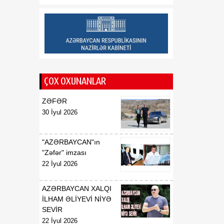
geosiyasi mərhələnin
əsasını qoyub
13:23
“Ayaks”ın sabiq baş
07 Avqust
məşqçisi Qazaxıstan
millisində
ÇOX OXUNANLAR
13:22
ABŞ-də çip istehsalında
07 Avqust
istifadə olunan əsas
ZƏFƏR
xammala gömrük rüsumu
30 İyul 2026
tətbiq edilib
"AZƏRBAYCAN"ın
"Zəfər" imzası
22 İyul 2026
AZƏRBAYCAN XALQI
İLHAM ƏLİYEVİ NİYƏ
SEVİR
22 İyul 2026