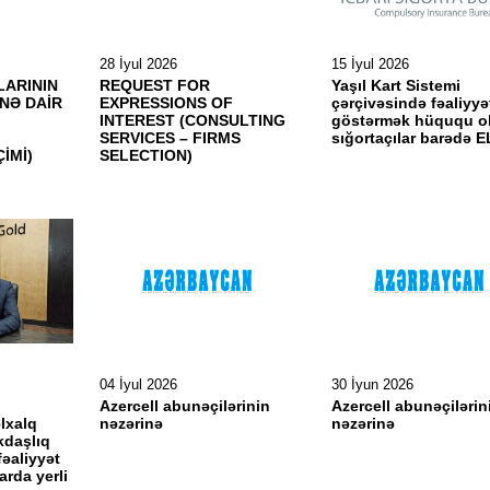
28 İyul 2026
15 İyul 2026
ARININ
REQUEST FOR
Yaşıl Kart Sistemi
NƏ DAİR
EXPRESSIONS OF
çərçivəsində fəaliyyə
T
INTEREST (CONSULTING
göstərmək hüququ o
SERVICES – FIRMS
sığortaçılar barədə 
İMİ)
SELECTION)
04 İyul 2026
30 İyun 2026
:
Azercell abunəçilərinin
Azercell abunəçilərin
lxalq
nəzərinə
nəzərinə
kdaşlıq
fəaliyyət
arda yerli