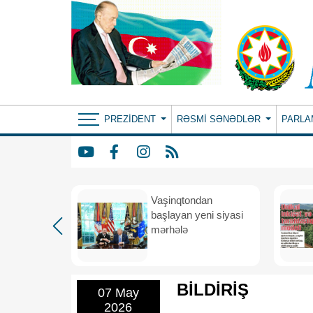
PREZIDENT
RƏSMI SƏNƏDLƏR
PARLA
rdən
Vaşinqtondan
hə
başlayan yeni siyasi
mərhələ
BİLDİRİŞ
07 May
2026