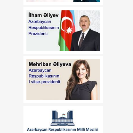
Vaşinqtondan başlayan
07 Avqust
yeni siyasi mərhələ
14:48
Cənubi Qafqazda
07 Avqust
uzunmüddətli sülh və
iqtisadi inteqrasiyanın
başlanğıcı
13:39
Tailandda 14 yaşlı şagird 8
07 Avqust
adamı qətlə yetirəndən
sonra intihar edib
13:26
Bakıda keçiriləcək
07 Avqust
Azərbaycan Beynəlxalq
İnvestisiya Forumu ilə
bağlı Təşkilat Komitəsi
yaradılıb
13:24
Deputat: ABŞ-də
07 Avqust
paraflanan sülh sənədi
Cənubi Qafqazda yeni