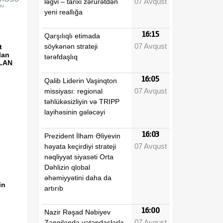
07 Avqust
ləğvi – tarixi zərurətdən
yeni reallığa
16:15
Qarşılıqlı etimada
07 Avqust
söykənən strateji
t
lan
tərəfdaşlıq
ELAN
16:05
Qalib Liderin Vaşinqton
07 Avqust
missiyası: regional
təhlükəsizliyin və TRIPP
layihəsinin gələcəyi
16:03
Prezident İlham Əliyevin
07 Avqust
həyata keçirdiyi strateji
nəqliyyat siyasəti Orta
Dəhlizin qlobal
əhəmiyyətini daha da
in
artırıb
16:00
Nazir Rəşad Nəbiyev
07 Avqust
Zəngilanda vətəndaşlarla