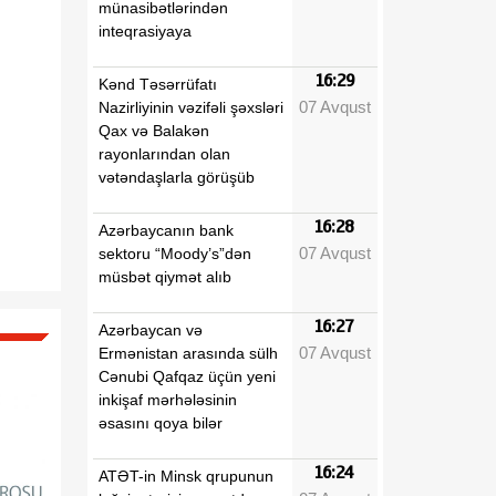
münasibətlərindən
inteqrasiyaya
16:29
Kənd Təsərrüfatı
07 Avqust
Nazirliyinin vəzifəli şəxsləri
Qax və Balakən
rayonlarından olan
vətəndaşlarla görüşüb
16:28
Azərbaycanın bank
07 Avqust
sektoru “Moody’s”dən
müsbət qiymət alıb
16:27
Azərbaycan və
07 Avqust
Ermənistan arasında sülh
Cənubi Qafqaz üçün yeni
inkişaf mərhələsinin
əsasını qoya bilər
16:24
ATƏT-in Minsk qrupunun