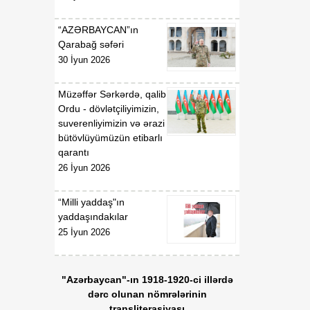
“AZƏRBAYCAN”ın
Qarabağ səfəri
30 İyun 2026
Müzəffər Sərkərdə, qalib
Ordu - dövlətçiliyimizin,
suverenliyimizin və ərazi
bütövlüyümüzün etibarlı
qarantı
26 İyun 2026
“Milli yaddaş"ın
yaddaşındakılar
25 İyun 2026
"Azərbaycan"-ın 1918-1920-ci illərdə
dərc olunan nömrələrinin
transliterasiyası