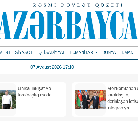
MENT
SİYASƏT
İQTİSADİYYAT
HUMANITAR
DÜNYA
İDMAN
07 Avqust 2026 17:10
Unikal inkişaf və
Möhkəmlənən st
tərəfdaşlıq modeli
tərəfdaşlıq,
dərinləşən iqtis
inteqrasiya