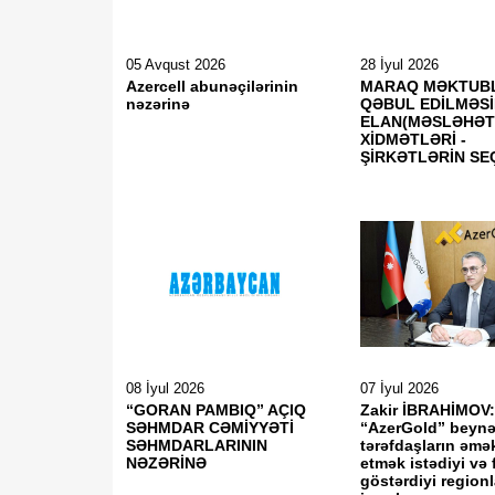
05 Avqust 2026
28 İyul 2026
Azercell abunəçilərinin
MARAQ MƏKTUBL
nəzərinə
QƏBUL EDİLMƏSİ
ELAN(MƏSLƏHƏ
XİDMƏTLƏRİ -
ŞİRKƏTLƏRİN SEÇ
08 İyul 2026
07 İyul 2026
“GORAN PAMBIQ” AÇIQ
Zakir İBRAHİMOV
SƏHMDAR CƏMİYYƏTİ
“AzerGold” beynə
SƏHMDARLARININ
tərəfdaşların əmə
NƏZƏRİNƏ
etmək istədiyi və 
göstərdiyi regionl