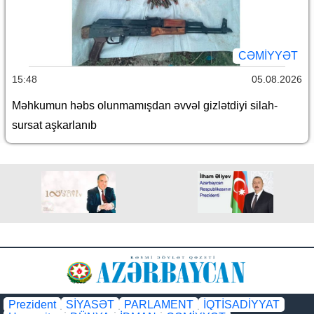
CƏMİYYƏT
15:48
05.08.2026
Məhkumun həbs olunmamışdan əvvəl gizlətdiyi silah-
sursat aşkarlanıb
Prezident
SİYASƏT
PARLAMENT
İQTİSADİYYAT