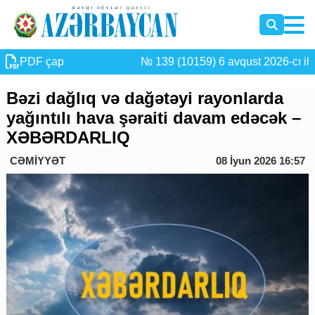
PDF çap
№ 139 (10159) 6 avqust 2026-cı il
Bəzi dağlıq və dağətəyi rayonlarda
yağıntılı hava şəraiti davam edəcək –
XƏBƏRDARLIQ
CƏMİYYƏT
08 İyun 2026 16:57