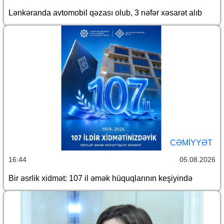
Lənkəranda avtomobil qəzası olub, 3 nəfər xəsarət alıb
CƏMİYYƏT
16:44
05.08.2026
Bir əsrlik xidmət: 107 il əmək hüquqlarının keşiyində