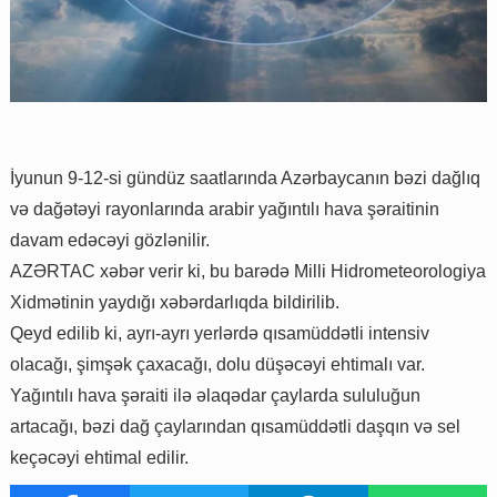
İyunun 9-12-si gündüz saatlarında Azərbaycanın bəzi dağlıq
və dağətəyi rayonlarında arabir yağıntılı hava şəraitinin
davam edəcəyi gözlənilir.
AZƏRTAC xəbər verir ki, bu barədə Milli Hidrometeorologiya
Xidmətinin yaydığı xəbərdarlıqda bildirilib.
Qeyd edilib ki, ayrı-ayrı yerlərdə qısamüddətli intensiv
olacağı, şimşək çaxacağı, dolu düşəcəyi ehtimalı var.
Yağıntılı hava şəraiti ilə əlaqədar çaylarda sululuğun
artacağı, bəzi dağ çaylarından qısamüddətli daşqın və sel
keçəcəyi ehtimal edilir.