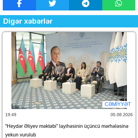
Digər xəbərlər
CƏMİYYƏT
19:49
05.08.2026
“Heydər Əliyev məktəbi” layihəsinin üçüncü mərhələsinə
yekun vurulub