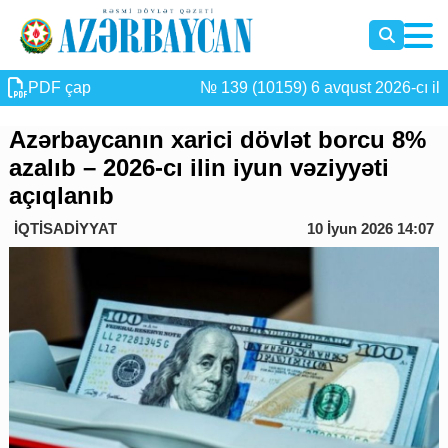
PDF çap
№ 139 (10159) 6 avqust 2026-cı il
Azərbaycanın xarici dövlət borcu 8%
azalıb – 2026-cı ilin iyun vəziyyəti
açıqlanıb
İQTİSADİYYAT
10 İyun 2026 14:07