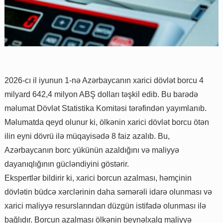
2026-cı il iyunun 1-nə Azərbaycanın xarici dövlət borcu 4
milyard 642,4 milyon ABŞ dolları təşkil edib. Bu barədə
məlumat Dövlət Statistika Komitəsi tərəfindən yayımlanıb.
Məlumatda qeyd olunur ki, ölkənin xarici dövlət borcu ötən
ilin eyni dövrü ilə müqayisədə 8 faiz azalıb. Bu,
Azərbaycanın borc yükünün azaldığını və maliyyə
dayanıqlığının gücləndiyini göstərir.
Ekspertlər bildirir ki, xarici borcun azalması, həmçinin
dövlətin büdcə xərclərinin daha səmərəli idarə olunması və
xarici maliyyə resurslarından düzgün istifadə olunması ilə
bağlıdır. Borcun azalması ölkənin beynəlxalq maliyyə