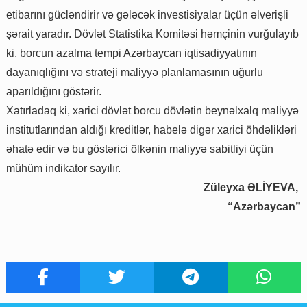
etibarını gücləndirir və gələcək investisiyalar üçün əlverişli
şərait yaradır. Dövlət Statistika Komitəsi həmçinin vurğulayıb
ki, borcun azalma tempi Azərbaycan iqtisadiyyatının
dayanıqlığını və strateji maliyyə planlamasının uğurlu
aparıldığını göstərir.
Xatırladaq ki, xarici dövlət borcu dövlətin beynəlxalq maliyyə
institutlarından aldığı kreditlər, habelə digər xarici öhdəlikləri
əhatə edir və bu göstərici ölkənin maliyyə sabitliyi üçün
mühüm indikator sayılır.
Züleyxa ƏLİYEVA,
“Azərbaycan”