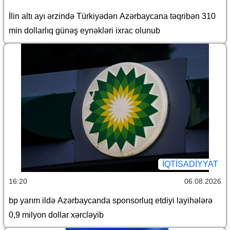
İlin altı ayı ərzində Türkiyədən Azərbaycana təqribən 310
min dollarlıq günəş eynəkləri ixrac olunub
İQTİSADİYYAT
16:20
06.08.2026
bp yarım ildə Azərbaycanda sponsorluq etdiyi layihələrə
0,9 milyon dollar xərcləyib