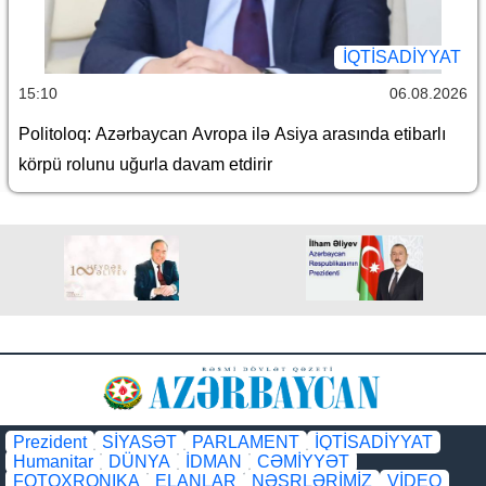
İQTİSADİYYAT
15:10
06.08.2026
Politoloq: Azərbaycan Avropa ilə Asiya arasında etibarlı
körpü rolunu uğurla davam etdirir
Prezident
SİYASƏT
PARLAMENT
İQTİSADİYYAT
Humanitar
DÜNYA
İDMAN
CƏMİYYƏT
FOTOXRONIKA
ELANLAR
NƏŞRLƏRİMİZ
VİDEO