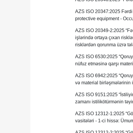
AZS ISO 20347:2025 Fərdi m
protective equipment - Occu
AZS ISO 20349-2:2025 “Fər
işlərində ortaya çıxan risk
risklərdən qorunma üzrə tələ
AZS ISO 6530:2025 “Qoruyu
nüfuz etməsinə qarşı materia
AZS ISO 6942:2025 “Qoruyucu
və material birləşmələrinin 
AZS ISO 9151:2025 “İstiliyi
zamanı istilikötürmənin təyin
AZS ISO 12312-1:2025 “Gözl
vasitələri - 1-ci hissə: Ümu
AZS ISO 12312-2:2025 “Gözl