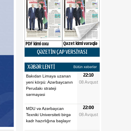
Qəzet kimi vərəqlə
PDF kimi oxu
QƏZETİN ÇAP VERSİYASI
XƏBƏR LENTİ
Bütün xəbərlər
22:10
Bakıdan Limaya uzanan
08 Avqust
yeni körpü: Azərbaycanın
Perudakı strateji
sərmayəsi
22:00
MDU və Azərbaycan
08 Avqust
Texniki Universiteti birgə
kadr hazırlığına başlayır