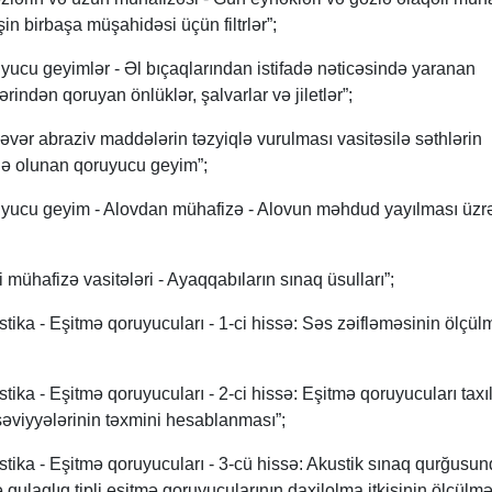
şin birbaşa müşahidəsi üçün filtrlər”;
cu geyimlər - Əl bıçaqlarından istifadə nəticəsində yaranan
rindən qoruyan önlüklər, şalvarlar və jiletlər”;
ər abraziv maddələrin təzyiqlə vurulması vasitəsilə səthlərin
də olunan qoruyucu geyim”;
ucu geyim - Alovdan mühafizə - Alovun məhdud yayılması üzr
ühafizə vasitələri - Ayaqqabıların sınaq üsulları”;
ka - Eşitmə qoruyucuları - 1-ci hissə: Səs zəifləməsinin ölçül
ka - Eşitmə qoruyucuları - 2-ci hissə: Eşitmə qoruyucuları taxı
i səviyyələrinin təxmini hesablanması”;
ika - Eşitmə qoruyucuları - 3-cü hissə: Akustik sınaq qurğusu
 qulaqlıq tipli eşitmə qoruyucularının daxilolma itkisinin ölçülmə