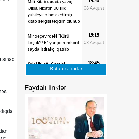
19:30
Milli Kitabxanada yazıçı
08 Avqust
Əlisa Nicatın 90 illik
yubileyinə həsr edilmiş
kitab sərgisi təqdim olunub
19:15
Mingəçevirdəki “Kürü
08 Avqust
keçək?! 5” yarışına rekord
sayda iştirakçı qatılıb
ə sınaq
18:45
Stiv Uitkoff: Cənubi
Bütün xəbərlər
08 Avqust
Qafqaz ölkələrinin
gələcəyi parlaqdır
Faydalı linklər
18:30
məsi
Azərbaycanın strateji
08 Avqust
baxışı Cənubi Qafqazın
yeni inkişaf mərhələsini
ldıqda
formalaşdırır
18:15
Göz sağlamlığını qorumaq
ndan
08 Avqust
üçün hər fəslə uyğun
si”.