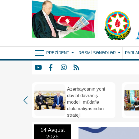
PREZIDENT
RƏSMI SƏNƏDLƏR
PARLA
Azərbaycanın yeni
bir il
dövlət davranış
ubi
modeli: müdafiə
eni
diplomatiyasından
nizamı və
strateji
n strateji
təşəbbüskarlığa
14 Avqust
2025