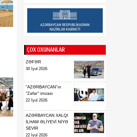
08 Avqust
taxıl sahəsindən 39 min
tondan çox məhsul
götürülüb
17:20
Aİ “Meta” və “TikTok”u
08 Avqust
dezinformasiyaya qarşı
daha qətiyyətli tədbirlər
ÇOX OXUNANLAR
görməyə çağırıb
ZƏFƏR
17:15
Azərbaycan–ABŞ
30 İyul 2026
08 Avqust
əməkdaşlığının yeni
mərhələsi - Strateji
Tərəfdaşlıq Xartiyası
"AZƏRBAYCAN"ın
"Zəfər" imzası
22 İyul 2026
AZƏRBAYCAN XALQI
İLHAM ƏLİYEVİ NİYƏ
SEVİR
22 İyul 2026