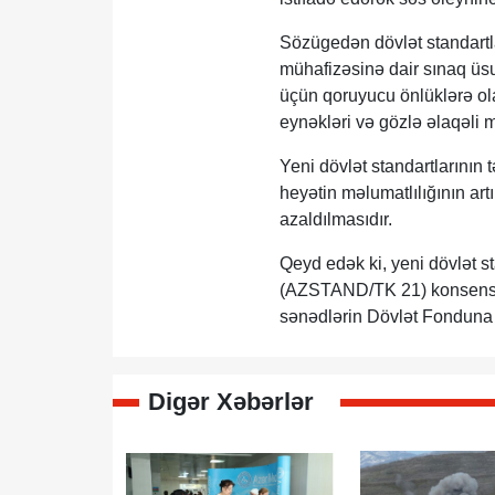
Sözügedən dövlət standartla
mühafizəsinə dair sınaq üsul
üçün qoruyucu önlüklərə ola
eynəkləri və gözlə əlaqəli m
Yeni dövlət standartlarının
heyətin məlumatlılığının art
azaldılmasıdır.
Qeyd edək ki, yeni dövlət s
(AZSTAND/TK 21) konsensus
sənədlərin Dövlət Fonduna d
Digər Xəbərlər