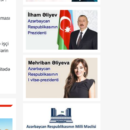
qidalanmaya və sağlam
həyat tərzinə diqqət
yetirmək lazımdır
ınması
18:00
Luvr İslam incəsənətinə
08 Avqust
həsr olunmuş müvəqqəti
sərgi ilə diqqət
 işçi
mərkəzindədir
lərin
17:45
Siyasi şərhçi:
08 Avqust
Azərbaycanla Ermənistan
itədə
iqtisadi, siyasi və
humanitar müstəvidə
əməli addımlar atır
17:30
Vaşinqton
08 Avqust
razılaşmalarından bir il
sonra: Cənubi Qafqazda
sülh gündəliyi ŞƏRH
17:25
Qazaxda 11,7 min hektar