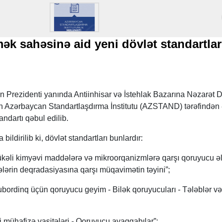
k sahəsinə aid yeni dövlət standartlar
 Prezidenti yanında Antiinhisar və İstehlak Bazarına Nəzarət D
lan Azərbaycan Standartlaşdırma İnstitutu (AZSTAND) tərəfində
ndartı qəbul edilib.
rilib ki, dövlət standartları bunlardır:
əli kimyəvi maddələrə və mikroorqanizmlərə qarşı qoruyucu əl
lərin deqradasiyasına qarşı müqavimətin təyini”;
rdinq üçün qoruyucu geyim - Bilək qoruyucuları - Tələblər və
mühafizə vasitələri - Qoruyucu ayaqqabılar”;