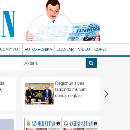
CƏMİYYƏT
FOTOXRONIKA
ELANLAR
VİDEO
COP29
ada
Regionun siyasi
ji
tarixində mühüm
dönüş nöqtəsi