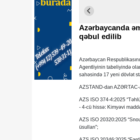
Azərbaycanda əmə
qəbul edilib
Azərbaycan Respublikasının
Agentliyinin tabeliyində o
sahəsində 17 yeni dövlət sta
AZSTAND-dan AZƏRTAC-a bildi
AZS ISO 374-4:2025 “Təhlük
- 4-cü hissə: Kimyəvi maddə
AZS ISO 20320:2025 “Snoubo
üsulları”;
AZS ISO 20346:2025 “Fərdi 