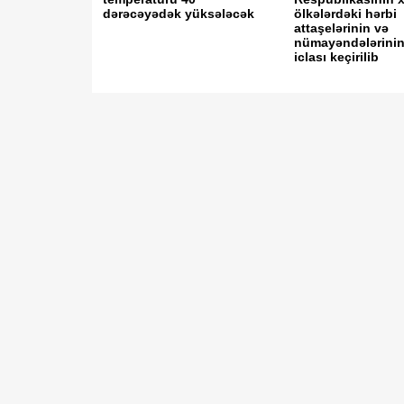
dərəcəyədək yüksələcək
ölkələrdəki hərbi
attaşelərinin və
nümayəndələrinin 
iclası keçirilib