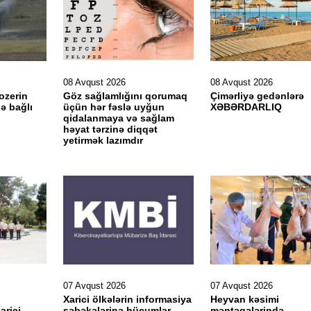
08 Avqust 2026
08 Avqust 2026
ozerin
Göz sağlamlığını qorumaq
Çimərliyə gedənlərə
ə bağlı
üçün hər fəslə uyğun
XƏBƏRDARLIQ
qidalanmaya və sağlam
həyat tərzinə diqqət
yetirmək lazımdır
07 Avqust 2026
07 Avqust 2026
Xarici ölkələrin informasiya
Heyvan kəsimi
arici
şəbəkələrinə hücumlar
məntəqələrində