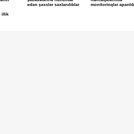
edən şəxslər saxlanılıblar
monitorinqlər aparılı
illik