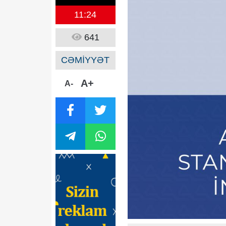
11:24
641
CƏMİYYƏT
A+
A-