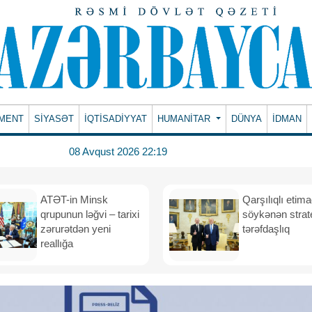
MENT
SİYASƏT
İQTİSADİYYAT
HUMANITAR
DÜNYA
İDMAN
08 Avqust 2026 22:19
ATƏT-in Minsk
Qarşılıqlı etim
qrupunun ləğvi – tarixi
söykənən strate
zərurətdən yeni
tərəfdaşlıq
reallığa