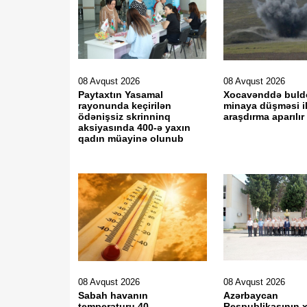
08 Avqust 2026
08 Avqust 2026
Paytaxtın Yasamal
Xocavənddə buld
rayonunda keçirilən
minaya düşməsi il
ödənişsiz skrinninq
araşdırma aparılır
aksiyasında 400-ə yaxın
qadın müayinə olunub
08 Avqust 2026
08 Avqust 2026
Sabah havanın
Azərbaycan
temperaturu 40
Respublikasının x