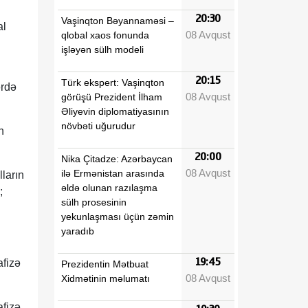
20:30
Vaşinqton Bəyannaməsi –
al
08 Avqust
qlobal xaos fonunda
işləyən sülh modeli
20:15
Türk ekspert: Vaşinqton
ərdə
08 Avqust
görüşü Prezident İlham
Əliyevin diplomatiyasının
növbəti uğurudur
n
20:00
Nika Çitadze: Azərbaycan
08 Avqust
ilə Ermənistan arasında
ların
əldə olunan razılaşma
;
sülh prosesinin
yekunlaşması üçün zəmin
yaradıb
19:45
afizə
Prezidentin Mətbuat
08 Avqust
Xidmətinin məlumatı
afizə