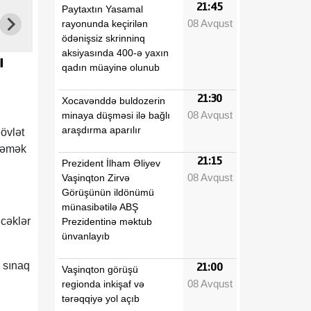
21:45
Paytaxtın Yasamal
08 Avqust
rayonunda keçirilən
ödənişsiz skrinninq
aksiyasında 400-ə yaxın
ı
qadın müayinə olunub
21:30
Xocavənddə buldozerin
08 Avqust
minaya düşməsi ilə bağlı
araşdırma aparılır
övlət
n əmək
21:15
Prezident İlham Əliyev
08 Avqust
Vaşinqton Zirvə
Görüşünün ildönümü
münasibətilə ABŞ
cəklər
Prezidentinə məktub
ünvanlayıb
 sınaq
21:00
Vaşinqton görüşü
08 Avqust
regionda inkişaf və
tərəqqiyə yol açıb