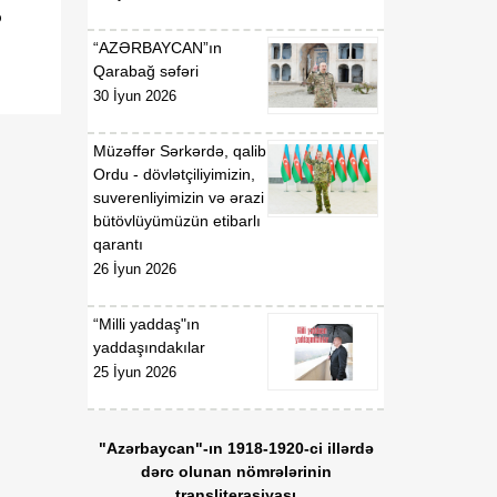
b
“AZƏRBAYCAN”ın
Qarabağ səfəri
30 İyun 2026
Müzəffər Sərkərdə, qalib
Ordu - dövlətçiliyimizin,
suverenliyimizin və ərazi
bütövlüyümüzün etibarlı
qarantı
26 İyun 2026
“Milli yaddaş"ın
yaddaşındakılar
25 İyun 2026
"Azərbaycan"-ın 1918-1920-ci illərdə
dərc olunan nömrələrinin
transliterasiyası