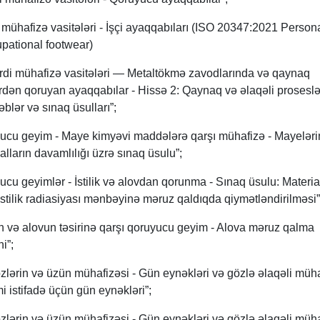
ühafizə vasitələri - İşçi ayaqqabıları (ISO 20347:2021 Person
pational footwear)
di mühafizə vasitələri — Metaltökmə zavodlarında və qaynaq
lərdən qoruyan ayaqqabılar - Hissə 2: Qaynaq və əlaqəli prosesl
blər və sınaq üsulları”;
cu geyim - Maye kimyəvi maddələrə qarşı mühafizə - Mayeləri
lların davamlılığı üzrə sınaq üsulu”;
 geyimlər - İstilik və alovdan qorunma - Sınaq üsulu: Material
istilik radiasiyası mənbəyinə məruz qaldıqda qiymətləndirilməsi”
n və alovun təsirinə qarşı qoruyucu geyim - Alova məruz qalma
i”;
ərin və üzün mühafizəsi - Gün eynəkləri və gözlə əlaqəli müh
mi istifadə üçün gün eynəkləri”;
ərin və üzün mühafizəsi - Gün eynəkləri və gözlə əlaqəli müh