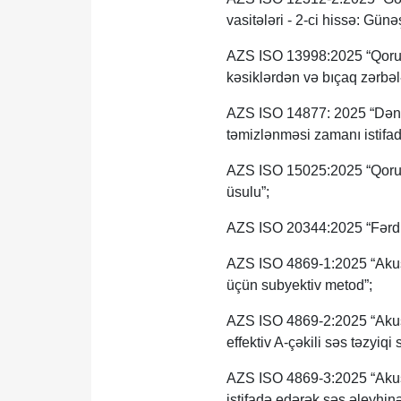
vasitələri - 2-ci hissə: Günə
AZS ISO 13998:2025 “Qoruyu
kəsiklərdən və bıçaq zərbələ
AZS ISO 14877: 2025 “Dənəv
təmizlənməsi zamanı istifa
AZS ISO 15025:2025 “Qoruy
üsulu”;
AZS ISO 20344:2025 “Fərdi m
AZS ISO 4869-1:2025 “Akusti
üçün subyektiv metod”;
AZS ISO 4869-2:2025 “Akusti
effektiv A-çəkili səs təzyiq
AZS ISO 4869-3:2025 “Akust
istifadə edərək səs əleyhinə