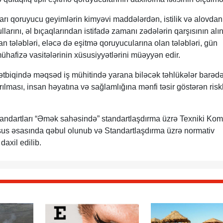
rı qoruyucu geyimlərin kimyəvi maddələrdən, istilik və alovdan
larını, əl bıçaqlarından istifadə zamanı zədələrin qarşısının al
n tələbləri, eləcə də eşitmə qoruyucularına olan tələbləri, gün
ühafizə vasitələrinin xüsusiyyətlərini müəyyən edir.
 tətbiqində məqsəd iş mühitində yarana biləcək təhlükələr barədə
ırılması, insan həyatına və sağlamlığına mənfi təsir göstərən risk
tandartları “Əmək sahəsində” standartlaşdırma üzrə Texniki Kom
 əsasında qəbul olunub və Standartlaşdırma üzrə normativ
axil edilib.