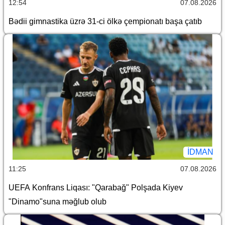
12:54
07.08.2026
Bədii gimnastika üzrə 31-ci ölkə çempionatı başa çatıb
İDMAN
11:25
07.08.2026
UEFA Konfrans Liqası: "Qarabağ" Polşada Kiyev
"Dinamo"suna məğlub olub