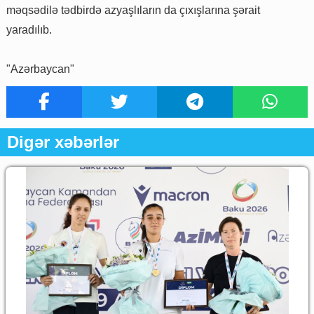
məqsədilə tədbirdə azyaşlıların da çıxışlarına şərait
yaradılıb.
"Azərbaycan"
Digər xəbərlər