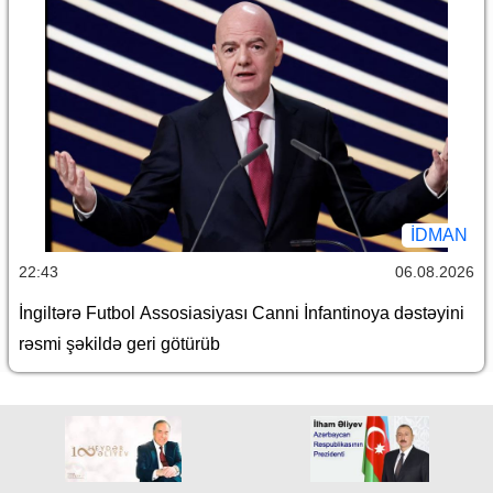
İDMAN
22:43
06.08.2026
İngiltərə Futbol Assosiasiyası Canni İnfantinoya dəstəyini
rəsmi şəkildə geri götürüb