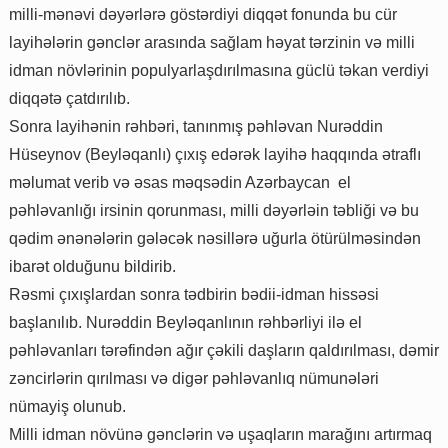
milli-mənəvi dəyərlərə göstərdiyi diqqət fonunda bu cür
layihələrin gənclər arasında sağlam həyat tərzinin və milli
idman növlərinin populyarlaşdırılmasına güclü təkan verdiyi
diqqətə çatdırılıb.
Sonra layihənin rəhbəri, tanınmış pəhləvan Nurəddin
Hüseynov (Beyləqanlı) çıxış edərək layihə haqqında ətraflı
məlumat verib və əsas məqsədin Azərbaycan el
pəhləvanlığı irsinin qorunması, milli dəyərləin təbliği və bu
qədim ənənələrin gələcək nəsillərə uğurla ötürülməsindən
ibarət olduğunu bildirib.
Rəsmi çıxışlardan sonra tədbirin bədii-idman hissəsi
başlanılıb. Nurəddin Beyləqanlının rəhbərliyi ilə el
pəhləvanları tərəfindən ağır çəkili daşların qaldırılması, dəmir
zəncirlərin qırılması və digər pəhləvanlıq nümunələri
nümayiş olunub.
Milli idman növünə gənclərin və uşaqların marağını artırmaq