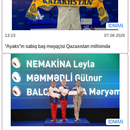
İDMAN
13:23
07.08.2026
“Ayaks”ın sabiq baş məşqçisi Qazaxıstan millisində
İDMAN