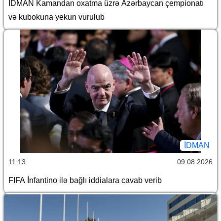
İDMAN Kamandan oxatma üzrə Azərbaycan çempionatı
və kubokuna yekun vurulub
İDMAN
11:13
09.08.2026
FIFA İnfantino ilə bağlı iddialara cavab verib