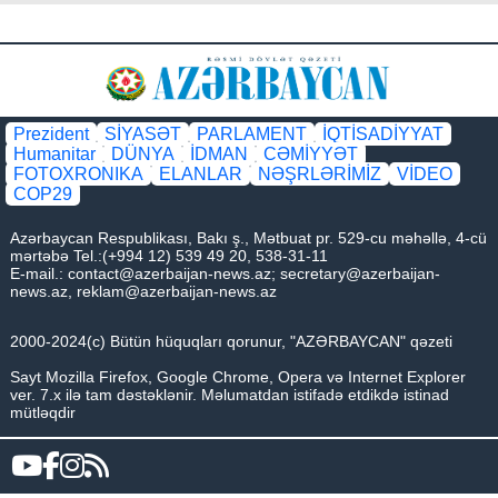
Prezident
SİYASƏT
PARLAMENT
İQTİSADİYYAT
Humanitar
DÜNYA
İDMAN
CƏMİYYƏT
FOTOXRONIKA
ELANLAR
NƏŞRLƏRİMİZ
VİDEO
COP29
Azərbaycan Respublikası, Bakı ş., Mətbuat pr. 529-cu məhəllə, 4-cü
mərtəbə Tel.:(+994 12) 539 49 20, 538-31-11
E-mail.:
contact@azerbaijan-news.az
;
secretary@azerbaijan-
news.az
,
reklam@azerbaijan-news.az
2000-2024(c) Bütün hüquqları qorunur, "AZƏRBAYCAN" qəzeti
Sayt Mozilla Firefox, Google Chrome, Opera və Internet Explorer
ver. 7.x ilə tam dəstəklənir. Məlumatdan istifadə etdikdə istinad
mütləqdir