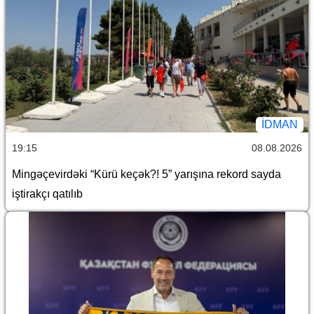
İDMAN
19:15
08.08.2026
Mingəçevirdəki “Kürü keçək?! 5” yarışına rekord sayda
iştirakçı qatılıb