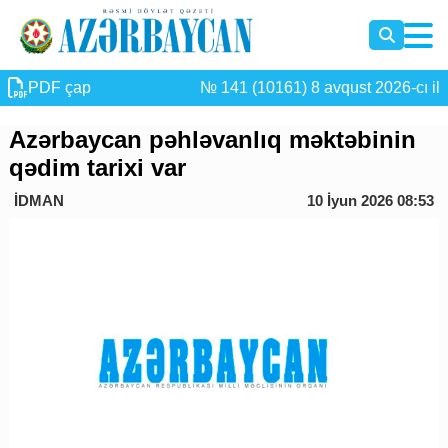
PDF çap
№ 141 (10161) 8 avqust 2026-cı il
Azərbaycan pəhləvanlıq məktəbinin
qədim tarixi var
İDMAN
10 İyun 2026 08:53