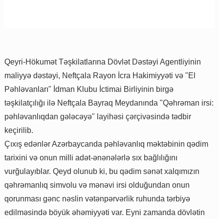
Qeyri-Hökumət Təşkilatlarına Dövlət Dəstəyi Agentliyinin
maliyyə dəstəyi, Neftçala Rayon İcra Hakimiyyəti və "El
Pəhləvanları" İdman Klubu İctimai Birliyinin birgə
təşkilatçılığı ilə Neftçala Bayraq Meydanında "Qəhrəman irsi:
pəhləvanlıqdan gələcəyə" layihəsi çərçivəsində tədbir
keçirilib.
Çıxış edənlər Azərbaycanda pəhləvanlıq məktəbinin qədim
tarixini və onun milli adət-ənənələrlə sıx bağlılığını
vurğulayıblar. Qeyd olunub ki, bu qədim sənət xalqımızın
qəhrəmanlıq simvolu və mənəvi irsi olduğundan onun
qorunması gənc nəslin vətənpərvərlik ruhunda tərbiyə
edilməsində böyük əhəmiyyəti var. Eyni zamanda dövlətin