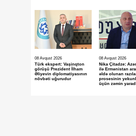
08 Avqust 2026
08 Avqust 2026
Türk ekspert: Vaşinqton
Nika Çitadze: Az
görüşü Prezident İlham
ilə Ermənistan ar
Əliyevin diplomatiyasının
əldə olunan razıl
növbəti uğurudur
prosesinin yekun
üçün zəmin yaradı