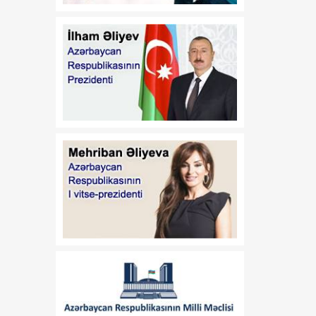
qidalanmaya və sağlam
həyat tərzinə diqqət
yetirmək lazımdır
18:00
Luvr İslam incəsənətinə
08 Avqust
həsr olunmuş müvəqqəti
sərgi ilə diqqət
mərkəzindədir
17:45
Siyasi şərhçi:
08 Avqust
Azərbaycanla Ermənistan
iqtisadi, siyasi və
humanitar müstəvidə
əməli addımlar atır
17:30
Vaşinqton
08 Avqust
razılaşmalarından bir il
sonra: Cənubi Qafqazda
sülh gündəliyi ŞƏRH
17:25
Qazaxda 11,7 min hektar