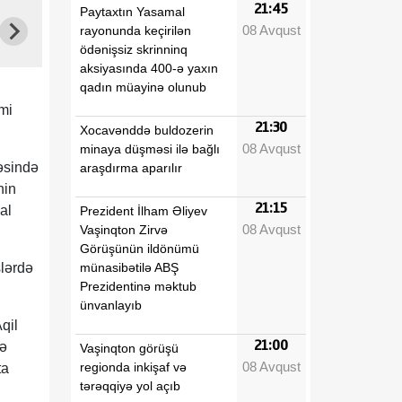
21:45
Paytaxtın Yasamal
08 Avqust
rayonunda keçirilən
ödənişsiz skrinninq
aksiyasında 400-ə yaxın
qadın müayinə olunub
mi
21:30
Xocavənddə buldozerin
08 Avqust
minaya düşməsi ilə bağlı
əsində
araşdırma aparılır
nin
21:15
al
Prezident İlham Əliyev
08 Avqust
Vaşinqton Zirvə
Görüşünün ildönümü
münasibətilə ABŞ
şlərdə
Prezidentinə məktub
ünvanlayıb
qil
21:00
də
Vaşinqton görüşü
08 Avqust
regionda inkişaf və
ta
tərəqqiyə yol açıb