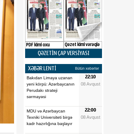
Qəzet kimi vərəqlə
PDF kimi oxu
QƏZETİN ÇAP VERSİYASI
XƏBƏR LENTİ
Bütün xəbərlər
22:10
Bakıdan Limaya uzanan
08 Avqust
yeni körpü: Azərbaycanın
Perudakı strateji
sərmayəsi
22:00
MDU və Azərbaycan
08 Avqust
Texniki Universiteti birgə
kadr hazırlığına başlayır