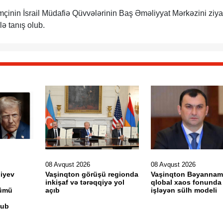
əmçinin İsrail Müdafiə Qüvvələrinin Baş Əməliyyat Mərkəzini ziya
ə tanış olub.
08 Avqust 2026
08 Avqust 2026
liyev
Vaşinqton görüşü regionda
Vaşinqton Bəyannam
inkişaf və tərəqqiyə yol
qlobal xaos fonunda
nümü
açıb
işləyən sülh modeli
tub