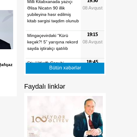
19:30
Milli Kitabxanada yazıçı
08 Avqust
Əlisa Nicatın 90 illik
yubileyinə həsr edilmiş
kitab sərgisi təqdim olunub
19:15
Mingəçevirdəki “Kürü
08 Avqust
keçək?! 5” yarışına rekord
sayda iştirakçı qatılıb
18:45
Stiv Uitkoff: Cənubi
Qafqaz
Bütün xəbərlər
08 Avqust
Qafqaz ölkələrinin
gələcəyi parlaqdır
Faydalı linklər
18:30
Azərbaycanın strateji
08 Avqust
baxışı Cənubi Qafqazın
yeni inkişaf mərhələsini
formalaşdırır
18:15
Göz sağlamlığını qorumaq
08 Avqust
üçün hər fəslə uyğun