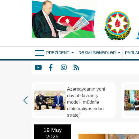
PREZIDENT
RƏSMI SƏNƏDLƏR
PARLA
Azərbaycanın yeni
bir il
dövlət davranış
ubi
modeli: müdafiə
eni
diplomatiyasından
nizamı və
strateji
n strateji
təşəbbüskarlığa
19 May
2025