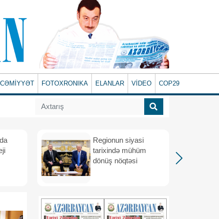
CƏMİYYƏT
FOTOXRONIKA
ELANLAR
VİDEO
COP29
ada
Regionun siyasi
ji
tarixində mühüm
dönüş nöqtəsi