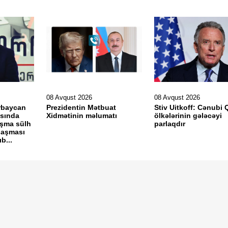
08 Avqust 2026
08 Avqust 2026
ərbaycan
Prezidentin Mətbuat
Stiv Uitkoff: Cənubi 
asında
Xidmətinin məlumatı
ölkələrinin gələcəyi
aşma sülh
parlaqdır
laşması
b...