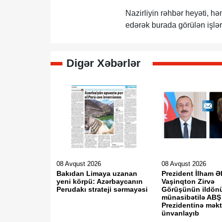
Nazirliyin rəhbər heyəti, h
edərək burada görülən işlərl
Digər Xəbərlər
08 Avqust 2026
08 Avqust 2026
Bakıdan Limaya uzanan
Prezident İlham Ə
yeni körpü: Azərbaycanın
Vaşinqton Zirvə
Perudakı strateji sərmayəsi
Görüşünün ildö
münasibətilə ABŞ
Prezidentinə mək
ünvanlayıb