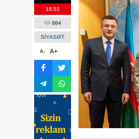
18:51
884
SİYASƏT
A+
A-