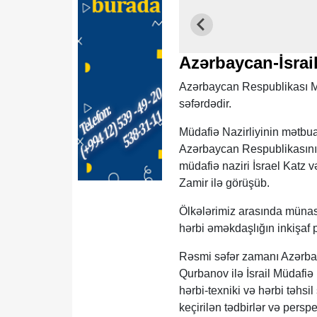
Azərbaycan-İsrail
Azərbaycan Respublikası Müd
səfərdədir.
Müdafiə Nazirliyinin mətbu
Azərbaycan Respublikasının
müdafiə naziri İsrael Katz 
Zamir ilə görüşüb.
Ölkələrimiz arasında münas
hərbi əməkdaşlığın inkişaf pe
Rəsmi səfər zamanı Azərbay
Qurbanov ilə İsrail Müdafiə
hərbi-texniki və hərbi təhs
keçirilən tədbirlər və perspe