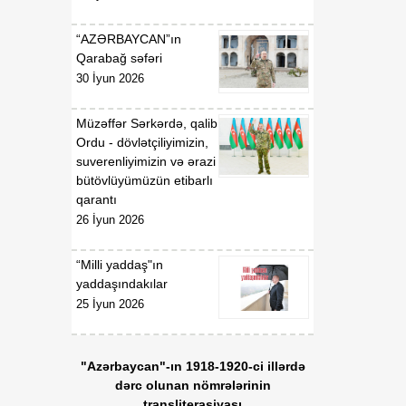
“AZƏRBAYCAN”ın
Qarabağ səfəri
30 İyun 2026
Müzəffər Sərkərdə, qalib
Ordu - dövlətçiliyimizin,
suverenliyimizin və ərazi
bütövlüyümüzün etibarlı
qarantı
26 İyun 2026
“Milli yaddaş"ın
yaddaşındakılar
25 İyun 2026
"Azərbaycan"-ın 1918-1920-ci illərdə
dərc olunan nömrələrinin
transliterasiyası