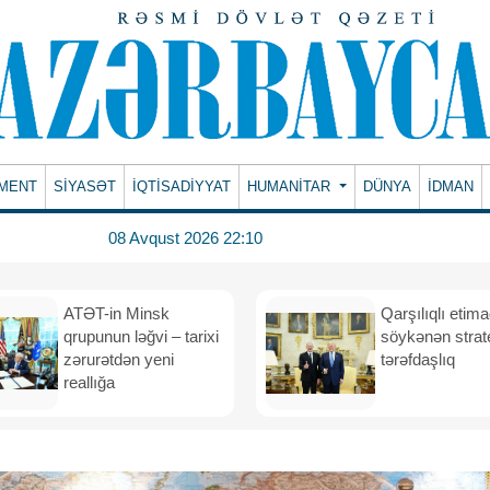
MENT
SİYASƏT
İQTİSADİYYAT
HUMANITAR
DÜNYA
İDMAN
08 Avqust 2026 22:10
ATƏT-in Minsk
Qarşılıqlı etim
qrupunun ləğvi – tarixi
söykənən strate
zərurətdən yeni
tərəfdaşlıq
reallığa