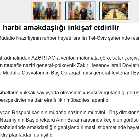
 hərbi əməkdaşlığı inkişaf etdirilir
afiə Nazirliyinin rəhbər heyəti İsrailin Təl-Əviv şəhərində rəs
at xidmətindən AZƏRTAC-a verilən məlumata görə, səfər çərçiv
 müdafiə naziri general-polkovnik Zakir Həsənov İsrail Dövləti
və Müdafiə Qüvvələrinin Baş Qərargah rəisi general-leytenant Ey
ibətlərin yüksək səviyyədə olmasının xüsusi vurğulandığı görü
rspektivlərinə dair ətraflı fikir mübadiləsi aparılıb.
can Respublikasının müdafiə nazirinin müavini - Baş direktor A
 Nazirliyinin Baş direktoru Amir Baram arasında keçirilən görüş
il sahələrində əməkdaşlığın genişləndirilməsi istiqamətində həya
ktiv planlardan danışılıb.