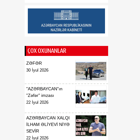
08 Avqust
taxıl sahəsindən 39 min
tondan çox məhsul
götürülüb
17:20
Aİ “Meta” və “TikTok”u
08 Avqust
dezinformasiyaya qarşı
daha qətiyyətli tədbirlər
ÇOX OXUNANLAR
görməyə çağırıb
ZƏFƏR
17:15
Azərbaycan–ABŞ
30 İyul 2026
08 Avqust
əməkdaşlığının yeni
mərhələsi - Strateji
Tərəfdaşlıq Xartiyası
"AZƏRBAYCAN"ın
"Zəfər" imzası
22 İyul 2026
AZƏRBAYCAN XALQI
İLHAM ƏLİYEVİ NİYƏ
SEVİR
22 İyul 2026