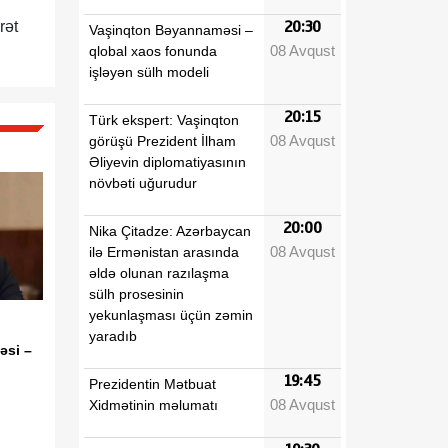
rət
20:30
Vaşinqton Bəyannaməsi –
08 Avqust
qlobal xaos fonunda
işləyən sülh modeli
20:15
Türk ekspert: Vaşinqton
08 Avqust
görüşü Prezident İlham
Əliyevin diplomatiyasının
növbəti uğurudur
20:00
Nika Çitadze: Azərbaycan
08 Avqust
ilə Ermənistan arasında
əldə olunan razılaşma
sülh prosesinin
yekunlaşması üçün zəmin
yaradıb
əsi –
19:45
Prezidentin Mətbuat
08 Avqust
Xidmətinin məlumatı