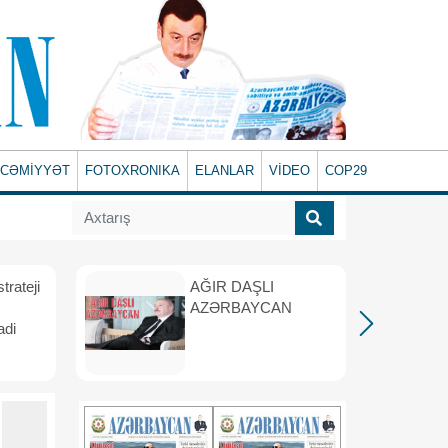
CƏMİYYƏT
FOTOXRONIKA
ELANLAR
VİDEO
COP29
rateji
AĞIR DAŞLI
AZƏRBAYCAN
adi