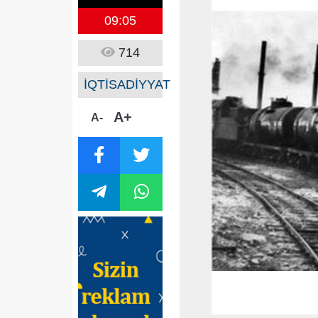
09:05
714
İQTİSADİYYAT
A+
A-