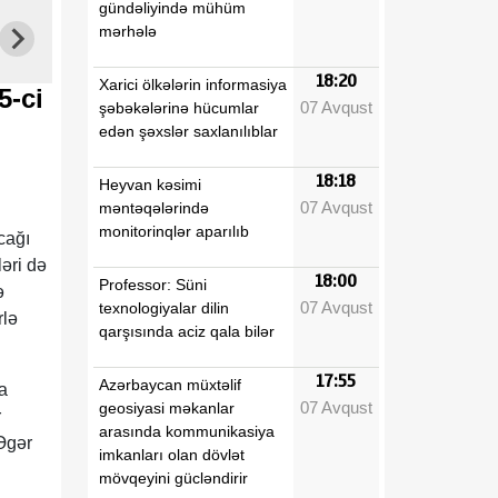
gündəliyində mühüm
mərhələ
18:20
Xarici ölkələrin informasiya
5-ci
07 Avqust
şəbəkələrinə hücumlar
edən şəxslər saxlanılıblar
18:18
Heyvan kəsimi
07 Avqust
məntəqələrində
monitorinqlər aparılıb
cağı
ləri də
18:00
Professor: Süni
ə
07 Avqust
texnologiyalar dilin
rlə
qarşısında aciz qala bilər
17:55
Azərbaycan müxtəlif
a
07 Avqust
geosiyasi məkanlar
r
arasında kommunikasiya
Əgər
imkanları olan dövlət
mövqeyini gücləndirir