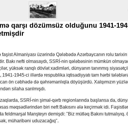
zmə qarşı dözümsüz olduğunu 1941-194
etmişdir
 faşist Almaniyası üzərində Qələbədə Azərbaycanın rolu tarixin
idir. Bakı nefti olmasaydı, SSRİ-nin qələbəsinin mümkün olmaya
çilər, yüksək ranqlı dövlət xadimləri, dünyanın tanınmış siyasətçi
 1941-1945-ci illərdə respublika iqtisadiyyatı tam hərbi tələblər
ycan ön cəbhədə də qəhrəmanlıqla döyüşürdü. Xalqımızın yüzlə
ndən silaha sarılmışdı.
aqlarda, SSRİ-nin şimal-qərb regionlarında başlansa da, düny
əsas məqsədlərindən biri neft Bakısını ələ keçirmək idi. Faşistlə
feldmarşal Manşteyn demişdi: "Biz mütləq Bakını tutmalıyıq. 
əsək, müharibəni uduzacağıq".