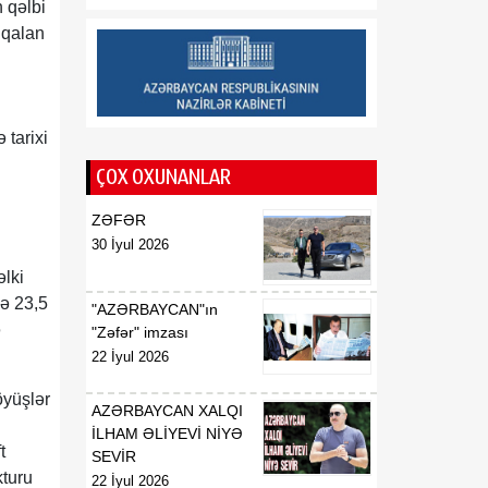
 qəlbi
rayonlarından olan
 qalan
vətəndaşlarla görüşüb
16:28
Azərbaycanın bank
07 Avqust
sektoru “Moody’s”dən
müsbət qiymət alıb
 tarixi
ÇOX OXUNANLAR
16:27
Azərbaycan və
07 Avqust
Ermənistan arasında sülh
ZƏFƏR
Cənubi Qafqaz üçün yeni
30 İyul 2026
inkişaf mərhələsinin
əlki
əsasını qoya bilər
yə 23,5
"AZƏRBAYCAN"ın
16:24
ə
ATƏT-in Minsk qrupunun
"Zəfər" imzası
07 Avqust
ləğvi – tarixi zərurətdən
22 İyul 2026
yeni reallığa
öyüşlər
AZƏRBAYCAN XALQI
İLHAM ƏLİYEVİ NİYƏ
t
SEVİR
kturu
22 İyul 2026