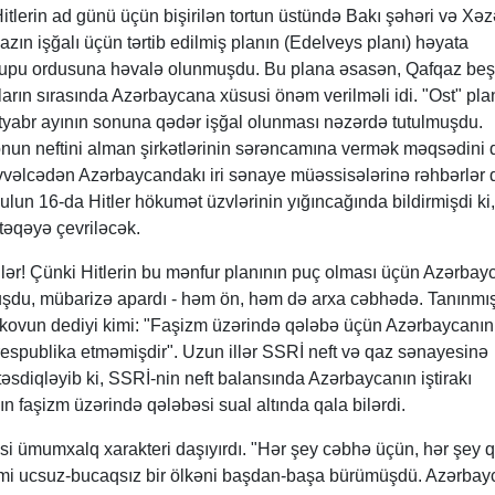
itlerin ad günü üçün bişirilən tortun üstündə Bakı şəhəri və Xəz
qazın işğalı üçün tərtib edilmiş planın (Edelveys planı) həyata
" qrupu ordusuna həvalə olunmuşdu. Bu plana əsasən, Qafqaz beş
rın sırasında Azərbaycana xüsusi önəm verilməli idi. "Ost" pla
ntyabr ayının sonuna qədər işğal olunması nəzərdə tutulmuşdu.
 onun neftini alman şirkətlərinin sərəncamına vermək məqsədini 
vvəlcədən Azərbaycandakı iri sənaye müəssisələrinə rəhbərlər 
iyulun 16-da Hitler hökumət üzvlərinin yığıncağında bildirmişdi ki
təqəyə çevriləcək.
dilər! Çünki Hitlerin bu mənfur planının puç olması üçün Azərbay
vuruşdu, mübarizə apardı - həm ön, həm də arxa cəbhədə. Tanınmı
kovun dediyi kimi: "Faşizm üzərində qələbə üçün Azərbaycanın
r respublika etməmişdir". Uzun illər SSRİ neft və qaz sənayesinə
əsdiqləyib ki, SSRİ-nin neft balansında Azərbaycanın iştirakı
nın faşizm üzərində qələbəsi sual altında qala bilərdi.
si ümumxalq xarakteri daşıyırdı. "Hər şey cəbhə üçün, hər şey 
ı kimi ucsuz-bucaqsız bir ölkəni başdan-başa bürümüşdü. Azərba