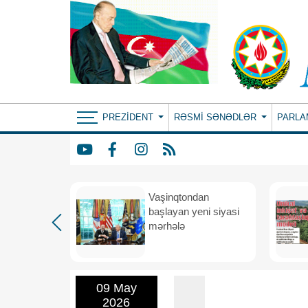
PREZIDENT
RƏSMI SƏNƏDLƏR
PARLA
rdən
Vaşinqtondan
hə
başlayan yeni siyasi
mərhələ
09 May
2026