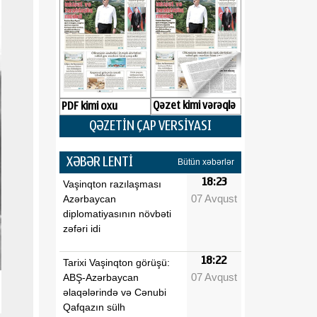
Qəzet kimi vərəqlə
PDF kimi oxu
QƏZETİN ÇAP VERSİYASI
XƏBƏR LENTİ
Bütün xəbərlər
18:23
Vaşinqton razılaşması
07 Avqust
Azərbaycan
diplomatiyasının növbəti
zəfəri idi
18:22
Tarixi Vaşinqton görüşü:
07 Avqust
ABŞ-Azərbaycan
əlaqələrində və Cənubi
Qafqazın sülh