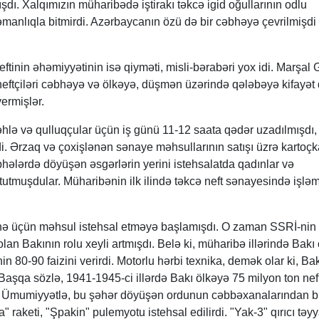
dı. Xalqımızın müharibədə iştirakı təkcə igid oğullarının odlu
manlıqla bitmirdi. Azərbaycanın özü də bir cəbhəyə çevrilmişdi 
tinin əhəmiyyətinin isə qiyməti, misli-bərabəri yox idi. Marşal 
 neftçiləri cəbhəyə və ölkəyə, düşmən üzərində qələbəyə kifayət
ermişlər.
əhlə və qulluqçular üçün iş günü 11-12 saata qədər uzadılmışdı,
i. Ərzaq və çoxişlənən sənaye məhsullarının satışı üzrə kartoçk
bhələrdə döyüşən əsgərlərin yerini istehsalatda qadınlar və
 tutmuşdular. Müharibənin ilk ilində təkcə neft sənayesində işlə
hə üçün məhsul istehsal etməyə başlamışdı. O zaman SSRİ-nin
lan Bakının rolu xeyli artmışdı. Belə ki, müharibə illərində Bakı
nin 80-90 faizini verirdi. Motorlu hərbi texnika, demək olar ki, Ba
 Başqa sözlə, 1941-1945-ci illərdə Bakı ölkəyə 75 milyon ton nef
. Ümumiyyətlə, bu şəhər döyüşən ordunun cəbbəxanalarından bi
" raketi, "Şpakin" pulemyotu istehsal edilirdi. "Yak-3" qırıcı təyy