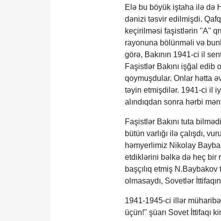
Elə bu böyük iştaha ilə də H
dənizi təsvir edilmişdi. Qaf
keçirilməsi faşistlərin "A
rayonuna bölünməli və bunla
görə, Bakının 1941-ci il se
Faşistlər Bakını işğal edib
qoymuşdular. Onlar hətta ə
təyin etmişdilər. 1941-ci il 
alındıqdan sonra hərbi mən
Faşistlər Bakını tuta bilmə
bütün varlığı ilə çalışdı, 
həmyerlimiz Nikolay Bayba
etdiklərini bəlkə də heç bi
başçılıq etmiş N.Baybakov t
olmasaydı, Sovetlər İttifaqı
1941-1945-ci illər müharibə
üçün!" şüarı Sovet İttifaq