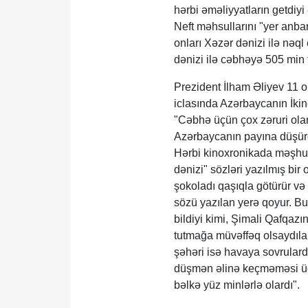
hərbi əməliyyatların getdiyi 
Neft məhsullarını "yer anbar
onları Xəzər dənizi ilə nəql
dənizi ilə cəbhəyə 505 min 
Prezident İlham Əliyev 11 
iclasında Azərbaycanın İkin
"Cəbhə üçün çox zəruri olan 
Azərbaycanın payına düşürd
Hərbi kinoxronikada məşhur 
dənizi" sözləri yazılmış bir
şokoladı qaşıqla götürür və
sözü yazılan yerə qoyur. Bu
bildiyi kimi, Şimali Qafqazın
tutmağa müvəffəq olsaydılar
şəhəri isə havaya sovrulard
düşmən əlinə keçməməsi üçü
bəlkə yüz minlərlə olardı".