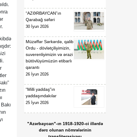
ıldı.
onra
“AZƏRBAYCAN”ın
ər
Qarabağ səfəri
r.
30 İyun 2026
rkibdə
Müzəffər Sərkərdə, qalib
şdır:
Ordu - dövlətçiliyimizin,
izi
suverenliyimizin və ərazi
i.
bütövlüyümüzün etibarlı
qarantı
r
26 İyun 2026
tler
Bakı"
“Milli yaddaş"ın
zın
yaddaşındakılar
nı
25 İyun 2026
 Bakı
nın
yı
"Azərbaycan"-ın 1918-1920-ci illərdə
dərc olunan nömrələrinin
transliterasiyası