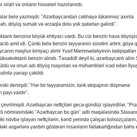
 silah və onların hissələri hazırlanırdı.
alar belə yazmışdı: "Azərbaycandan cəbhəyə tükənməz axınla
ah, döyüş sursatı və ərzaqla dolu yük qatarları gəlirdi".
tanlı benzinə böyük ehtiyacı vardı. Bu cür benzin hava döyüşl
ib amil idi. Çünki belə benzin təyyarənin sürətini artırır, göyə
aycanın məşhur kimyaçı alimi Yusif Məmmədəliyevin tədqiqatları
səkoktanlı benzin alındı. Təsadüfi deyil ki, azərbaycanlı alim
üldü və onun adı döyüş maşınları və mühərrikləri icad edən İlyuş
linlə yanaşı çəkildi.
ski demişdi: "Hər bir təyyarəmizin, tank ekipajının düşmənə
 payı vardır".
çevrilmişdi. Azərbaycan neftçiləri gecə-gündüz işləyirdilər. "Pr
arixli nömrəsindəki "Azərbaycan bu gün" adlı məqaləsində Staxan
ki növbə işləyən neftçilərin, kənd yerində çalışan kolxozçuların,
dəki əsgərlərə yardım göstərən insanların fədakarlığından bəhs e