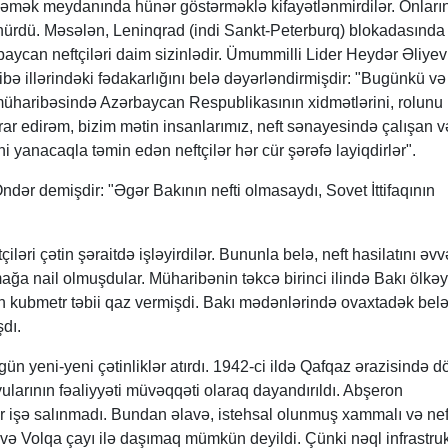
 əmək meydanında hünər göstərməklə kifayətlənmirdilər. Onların
ünürdü. Məsələn, Leninqrad (indi Sankt-Peterburq) blokadasında
rbaycan neftçiləri daim sizinlədir. Ümummilli Lider Heydər Əliyev
ə illərindəki fədakarlığını belə dəyərləndirmişdir: "Bugünkü və
 müharibəsində Azərbaycan Respublikasının xidmətlərini, rolunu
ar edirəm, bizim mətin insanlarımız, neft sənayesində çalışan və
 yanacaqla təmin edən neftçilər hər cür şərəfə layiqdirlər".
Öndər demişdir: "Əgər Bakının nefti olmasaydı, Sovet İttifaqının
iləri çətin şəraitdə işləyirdilər. Bununla belə, neft hasilatını əvv
rmağa nail olmuşdular. Müharibənin təkcə birinci ilində Bakı ölkə
on kubmetr təbii qaz vermişdi. Bakı mədənlərində ovaxtadək bel
dı.
gün yeni-yeni çətinliklər atırdı. 1942-ci ildə Qafqaz ərazisində d
ularının fəaliyyəti müvəqqəti olaraq dayandırıldı. Abşeron
r işə salınmadı. Bundan əlavə, istehsal olunmuş xammalı və nef
və Volqa çayı ilə daşımaq mümkün deyildi. Çünki nəql infrastru