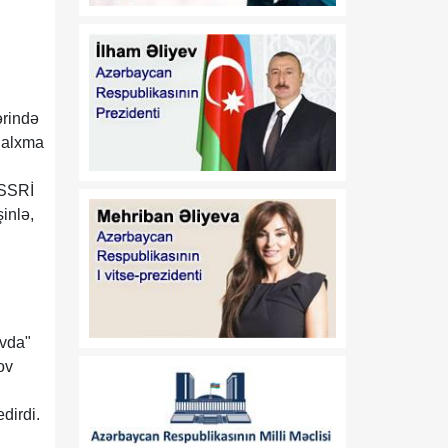
17:30
Trans-Xəzər fiber-optik
07 Avqust
xətti Azərbaycanı
Avrasiyanın rəqəmsal
körpüsünə çevirir
ərində
16:34
Ukraynalı ekspert:
 qalxma
07 Avqust
Azərbaycan xarici
siyasətinin əsas
 SSRİ
prioritetinin yalnız milli
inlə,
maraqların qorunması
olduğunu nümayiş etdirir
16:30
“Vətən” jurnalı: Özbəkistan
07 Avqust
və Azərbaycan: Müttəfiqlik
münasibətlərindən
avda"
inteqrasiyaya
ov
16:29
Kənd Təsərrüfatı
dirdi.
07 Avqust
Nazirliyinin vəzifəli şəxsləri
Qax və Balakən