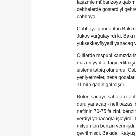
faşizmlə mübarizəyə qalxmış
cəbhələrdə göstərdiyi qəhrə
cəbhəyə.
Cəbhəyə göndərilən Bakı nef
Jukov vurğulayırdı ki, Bakı
yüksəkkeyfiyyətli yanacaq v
O illərdə respublikamızda f
məzuniyyətlər ləğv edilmişd
sistemi tətbiq olunurdu. Cə
yeniyetmələr, hətta qocalar
11 min qadın gəlmişdi.
Bütün sənaye sahələri cəb
duru yanacaq - neft bazası o
neftinin 70-75 faizini, benzi
verdiyi yanacaqla işləyirdi.
milyon ton benzin vermişdi
çevrilmişdi. Bakıda "Katyuşa