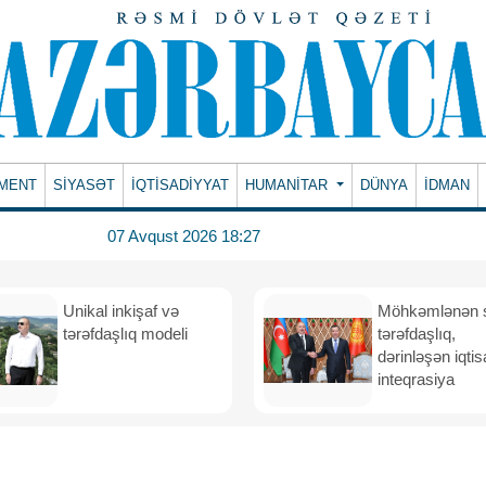
MENT
SİYASƏT
İQTİSADİYYAT
HUMANITAR
DÜNYA
İDMAN
07 Avqust 2026 18:27
Unikal inkişaf və
Möhkəmlənən st
tərəfdaşlıq modeli
tərəfdaşlıq,
dərinləşən iqtis
inteqrasiya