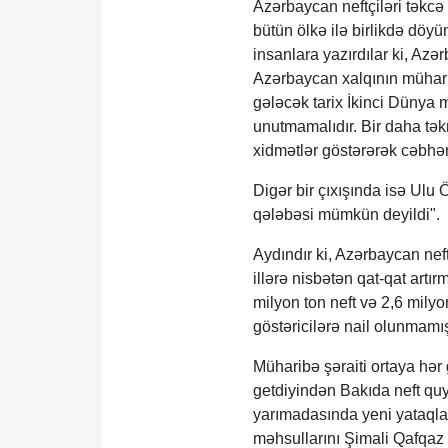
Azərbaycan neftçiləri təkcə
bütün ölkə ilə birlikdə döy
insanlara yazırdılar ki, Azə
Azərbaycan xalqının müharib
gələcək tarix İkinci Dünya
unutmamalıdır. Bir daha təkr
xidmətlər göstərərək cəbhəni
Digər bir çıxışında isə Ulu 
qələbəsi mümkün deyildi".
Aydındır ki, Azərbaycan neftç
illərə nisbətən qat-qat artı
milyon ton neft və 2,6 mily
göstəricilərə nail olunmamış
Müharibə şəraiti ortaya hər 
getdiyindən Bakıda neft quy
yarımadasında yeni yataqla
məhsullarını Şimali Qafqaz 