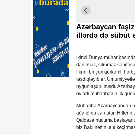
Azərbaycan faşi
illərdə də sübut 
İkinci Dünya müharibəsində
danılmaz, silinməz səhifəs
fikrini bir çox görkəmli hərb
təsdiqləyiblər. Ümumiyyətlə,
uyğunlaşdırılmışdı. Azərba
övladı müharibənin ilk günü
Müharibə Azərbaycandan uz
ağalığına can atan Hitlerin 
Qafqaza hücuma başlayanda 
biz Bakı neftini ələ keçirm