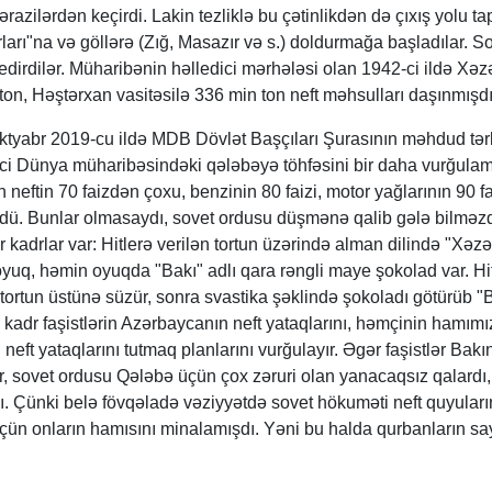
ərazilərdən keçirdi. Lakin tezliklə bu çətinlikdən də çıxış yolu tap
ları"na və göllərə (Zığ, Masazır və s.) doldurmağa başladılar. S
 edirdilər. Müharibənin həlledici mərhələsi olan 1942-ci ildə Xəz
ton, Həştərxan vasitəsilə 336 min ton neft məhsulları daşınmışdı
oktyabr 2019-cu ildə MDB Dövlət Başçıları Şurasının məhdud tə
ci Dünya müharibəsindəki qələbəyə töhfəsini bir daha vurğulamı
neftin 70 faizdən çoxu, benzinin 80 faizi, motor yağlarının 90 fa
ü. Bunlar olmasaydı, sovet ordusu düşmənə qalib gələ bilməzd
kadrlar var: Hitlerə verilən tortun üzərində alman dilində "Xəzə
 oyuq, həmin oyuqda "Bakı" adlı qara rəngli maye şokolad var. Hi
 tortun üstünə süzür, sonra svastika şəklində şokoladı götürüb "
 kadr faşistlərin Azərbaycanın neft yataqlarını, həmçinin hamımı
 neft yataqlarını tutmaq planlarını vurğulayır. Əgər faşistlər Bakı
, sovet ordusu Qələbə üçün çox zəruri olan yanacaqsız qalardı,
ı. Çünki belə fövqəladə vəziyyətdə sovet hökuməti neft quyuları
n onların hamısını minalamışdı. Yəni bu halda qurbanların sa