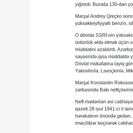
yığılırdı. Burada 130-dan çox
Marşal Andrey Qreçko sonr
yüksəkkeyfiyyətli benzin, sil
O dövrdə SSRİ-nin yüksəkok
üstünlük əldə etmək üçün vac
müddətini azaldırdı. Azərb
sayəsində qısa müddətdə yük
Dövlət mükafatına layiq gör
Yakovlevlə, Lavoçkinlə, Miku
Marşal Konstantin Rokossov
zərbəsində Bakı neftçilərinin
Neft mədənləri əsl cəbhəyə 
qəzeti 28 iyul 1941-ci il t
hərəkatının önündə gedən, i
iməciliklər keçirərək cəbhə