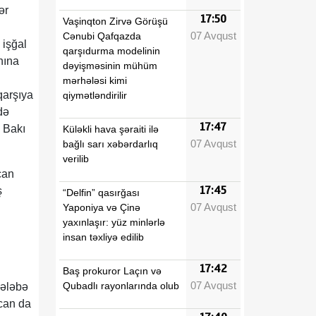
ər
17:50
Vaşinqton Zirvə Görüşü
07 Avqust
Cənubi Qafqazda
 işğal
qarşıdurma modelinin
nına
dəyişməsinin mühüm
mərhələsi kimi
qarşıya
qiymətləndirilir
də
17:47
, Bakı
Küləkli hava şəraiti ilə
07 Avqust
bağlı sarı xəbərdarlıq
verilib
can
17:45
ş
“Delfin” qasırğası
07 Avqust
Yaponiya və Çinə
yaxınlaşır: yüz minlərlə
insan təxliyə edilib
17:42
Baş prokuror Laçın və
07 Avqust
Qubadlı rayonlarında olub
qələbə
ycan da