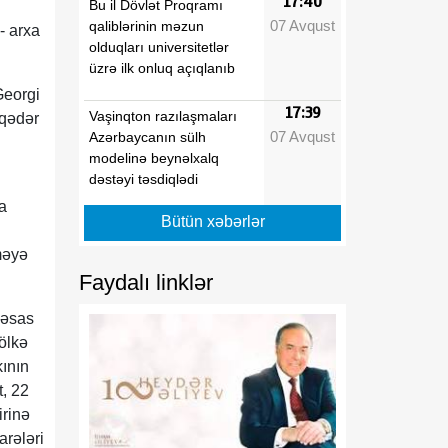
17:40
Bu il Dövlət Proqramı
07 Avqust
qaliblərinin məzun
- arxa
olduqları universitetlər
üzrə ilk onluq açıqlanıb
Georgi
17:39
Vaşinqton razılaşmaları
 qədər
07 Avqust
Azərbaycanın sülh
modelinə beynəlxalq
dəstəyi təsdiqlədi
a
Bütün xəbərlər
17:36
Hərbi qulluqçular məharət
07 Avqust
dərəcələri üzrə sınaq
məyə
imtahanlarına cəlb
Faydalı linklər
olunublar
 əsas
17:32
Orta Dəhlizin strateji
 ölkə
07 Avqust
elementinə çevrilən
kının
Zəngəzur dəhlizi: Birillik
t, 22
Vaşinqton diplomatiyasının
rinə
uğurları
arələri