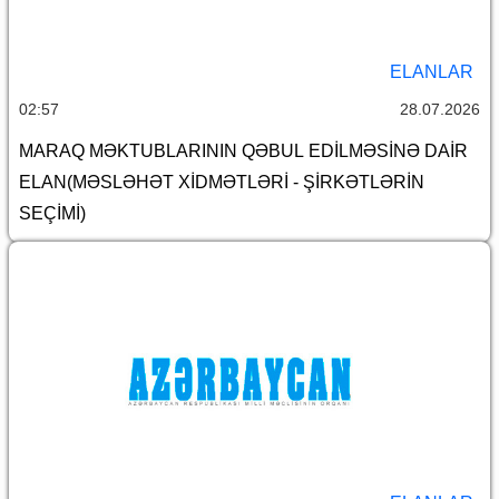
ELANLAR
02:57
28.07.2026
MARAQ MƏKTUBLARININ QƏBUL EDİLMƏSİNƏ DAİR
ELAN(MƏSLƏHƏT XİDMƏTLƏRİ - ŞİRKƏTLƏRİN
SEÇİMİ)