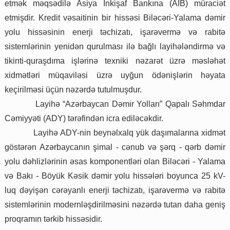
etmək məqsədilə Asiya İnkişaf Bankına (AİB) müraciət
etmişdir. Kredit vəsaitinin bir hissəsi Biləcəri-Yalama dəmir
yolu hissəsinin enerji təchizatı, işarəvermə və rabitə
sistemlərinin yenidən qurulması ilə bağlı layihələndirmə və
tikinti-quraşdıma işlərinə texniki nəzarət üzrə məsləhət
xidmətləri müqaviləsi üzrə uyğun ödənişlərin həyata
keçirilməsi üçün nəzərdə tutulmuşdur.
Layihə “Azərbaycan Dəmir Yolları” Qapalı Səhmdar
Cəmiyyəti (ADY) tərəfindən icra ediləcəkdir.
Layihə ADY-nin beynəlxalq yük daşımalarına xidmət
göstərən Azərbaycanın şimal - cənub və şərq - qərb dəmir
yolu dəhlizlərinin əsas komponentləri olan Biləcəri - Yalama
və Bakı - Böyük Kəsik dəmir yolu hissələri boyunca 25 kV-
luq dəyişən cərəyanlı enerji təchizatı, işarəvermə və rabitə
sistemlərinin modernləşdirilməsini nəzərdə tutan daha geniş
proqramın tərkib hissəsidir.