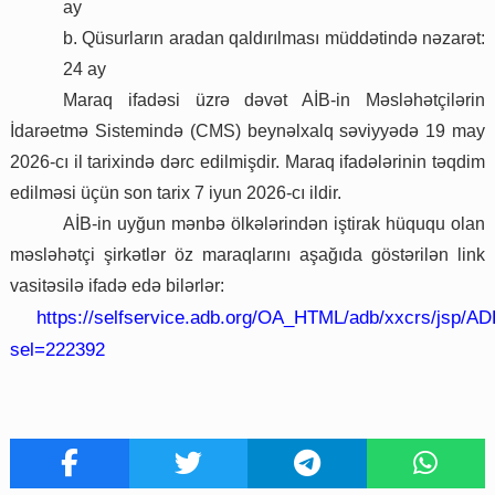
ay
b. Qüsurların aradan qaldırılması müddətində nəzarət:
24 ay
Maraq ifadəsi üzrə dəvət AİB-in Məsləhətçilərin
İdarəetmə Sistemində (CMS) beynəlxalq səviyyədə 19 may
2026-cı il tarixində dərc edilmişdir. Maraq ifadələrinin təqdim
edilməsi üçün son tarix 7 iyun 2026-cı ildir.
AİB-in uyğun mənbə ölkələrindən iştirak hüququ olan
məsləhətçi şirkətlər öz maraqlarını aşağıda göstərilən link
vasitəsilə ifadə edə bilərlər:
https://selfservice.adb.org/OA_HTML/adb/xxcr
s/jsp/A
sel=222392