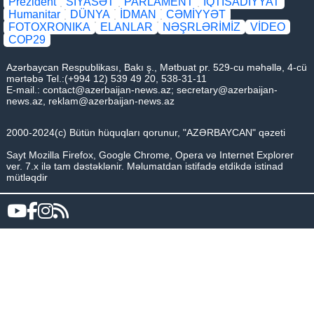
Prezident
SİYASƏT
PARLAMENT
İQTİSADİYYAT
Humanitar
DÜNYA
İDMAN
CƏMİYYƏT
FOTOXRONIKA
ELANLAR
NƏŞRLƏRİMİZ
VİDEO
COP29
Azərbaycan Respublikası, Bakı ş., Mətbuat pr. 529-cu məhəllə, 4-cü
mərtəbə Tel.:(+994 12) 539 49 20, 538-31-11
E-mail.:
contact@azerbaijan-news.az
;
secretary@azerbaijan-
news.az
,
reklam@azerbaijan-news.az
2000-2024(c) Bütün hüquqları qorunur, "AZƏRBAYCAN" qəzeti
Sayt Mozilla Firefox, Google Chrome, Opera və Internet Explorer
ver. 7.x ilə tam dəstəklənir. Məlumatdan istifadə etdikdə istinad
mütləqdir