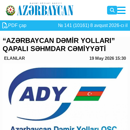
PDF çap
№ 141 (10161) 8 avqust 2026-cı il
“AZƏRBAYCAN DƏMİR YOLLARI”
QAPALI SƏHMDAR CƏMİYYƏTİ
ELANLAR
19 May 2026 15:30