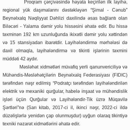
Proqram çərçivəsində həyata keçirilən ilk layihə,
regional yük daşımalarını dəstəkləyən “Şimal - Cənub”
Beynəlxalq Nəqliyyat Dəhlizi daxilində əsas bağlantı olan
Biləcəri - Yalama dəmir yolu hissəsini əhatə edir. Bu hissə
təxminən 192 km uzunluğunda ikixətli dəmir yolu xəttindən
və 15 stansiyadan ibarətdir. Layihələndirmə mərhələsi də
daxil olmaqla, layihələndirmə və tikinti işlərinin təxmini
müddəti 42 aydır.
Məsləhət xidmətləri müvafiq yerli qanunvericiliyə və
Mühəndis-Məsləhətçilərin Beynəlxalq Federasiyası (FIDIC)
tərəfindən nəşr edilmiş “Podratçı tərəfindən layihələndirilən
elektrik və mexaniki qurğular, habelə inşaat və mühəndislik
işləri üçün Qurğular və Layihələndir-Tik üzrə Müqavilə
Şərtləri”nə (Sarı kitab, 2017-ci il, ikinci nəşr, 2022-ci ildə
düzəlişlərlə yenidən çap olunmuşdur) uyğun olaraq tikintiyə
texniki nəzarət xidmətlərini əhatə edir.