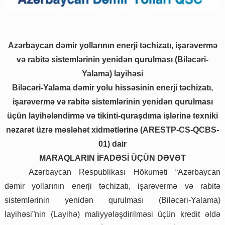
Azərbaycan dəmir yollarının enerji təchizatı, işarəvermə
və rabitə sistemlərinin yenidən qurulması (Biləcəri-
Yalama) layihəsi
Biləcəri-Yalama dəmir yolu hissəsinin enerji təchizatı,
işarəvermə və rabitə sistemlərinin yenidən qurulması
üçün layihələndirmə və tikinti-quraşdıma işlərinə texniki
nəzarət üzrə məsləhət xidmətlərinə (ARESTP-CS-QCBS-
01) dair
MARAQLARIN İFADƏSİ ÜÇÜN DƏVƏT
Azərbaycan Respublikası Hökuməti “Azərbaycan
dəmir yollarının enerji təchizatı, işarəvermə və rabitə
sistemlərinin yenidən qurulması (Biləcəri-Yalama)
layihəsi”nin (Layihə) maliyyələşdirilməsi üçün kredit əldə