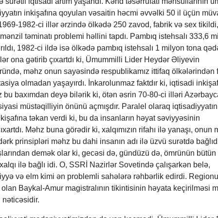
 sürətli iqtisadi artım yaşandı. Kənd təsərrüfatı məhsullarının 
diyyatın inkişafına qoyulan vəsaitin həcmi əvvəlki 50 il üçün müv
1969-1982-ci illər ərzində ölkədə 250 zavod, fabrik və sex tikildi
mənzil təminatı problemi həllini tapdı. Pambıq istehsalı 333,6 m
ıldı, 1982-ci ildə isə ölkədə pambıq istehsalı 1 milyon tona qəd
lər ona gətirib çıxartdı ki, Ümummilli Lider Heydər Əliyevin
ündə, məhz onun sayəsində respublikamız ittifaq ölkələrindən f
iya olmadan yaşayırdı. İnkarolunmaz faktdır ki, iqtisadi inkişaf
z bu baxımdan deyə bilərik ki, ötən əsrin 70-80-ci illəri Azərbay
 siyasi müstəqilliyin önünü açmışdır. Paralel olaraq iqtisadiyyatın
nkişafına təkan verdi ki, bu da insanların həyat səviyyəsinin
ıxartdı. Məhz buna görədir ki, xalqımızın rifahı ilə yanaşı, onun m
üdərk prinsipləri məhz bu dahi insanın adı ilə üzvü surətdə bağlıdı
şlarından demək olar ki, gecəsi də, gündüzü də, ömrünün bütün
lqı ilə bağlı idi. O, SSRİ Nazirlər Sovetində çalışarkən belə,
hiyyə və elm kimi ən problemli sahələrə rəhbərlik edirdi. Region
olan Baykal-Amur magistralının tikintisinin həyata keçirilməsi 
nəticəsidir.