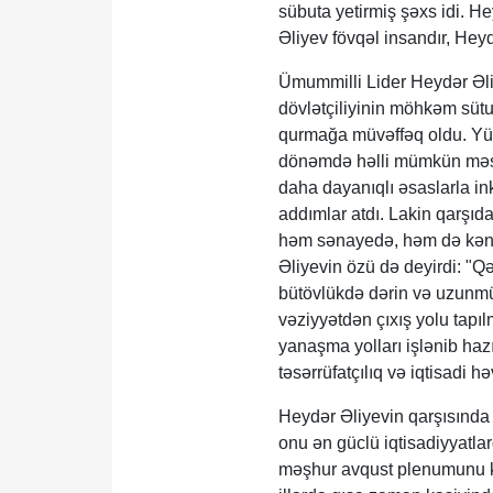
sübuta yetirmiş şəxs idi. H
Əliyev fövqəl insandır, Hey
Ümummilli Lider Heydər Əli
dövlətçiliyinin möhkəm sütun
qurmağa müvəffəq oldu. Yüks
dönəmdə həlli mümkün məsələ
daha dayanıqlı əsaslarla in
addımlar atdı. Lakin qarşıda
həm sənayedə, həm də kənd
Əliyevin özü də deyirdi: "Qət
bütövlükdə dərin və uzunm
vəziyyətdən çıxış yolu tapıl
yanaşma yolları işlənib hazır
təsərrüfatçılıq və iqtisadi h
Heydər Əliyevin qarşısında 
onu ən güclü iqtisadiyyatla
məşhur avqust plenumunu keç