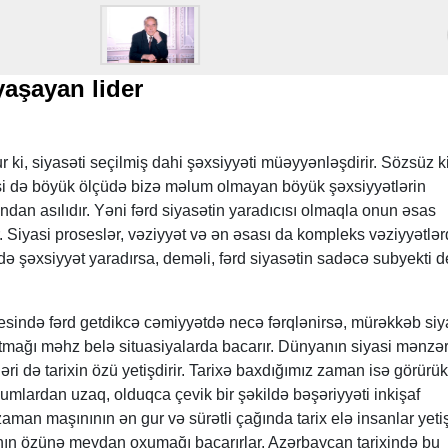
yaşayan lider
ki, siyasəti seçilmiş dahi şəxsiyyəti müəyyənləşdirir. Sözsüz ki
işi də böyük ölçüdə bizə məlum olmayan böyük şəxsiyyətlərin
an asılıdır. Yəni fərd siyasətin yaradıcısı olmaqla onun əsas
r. Siyasi proseslər, vəziyyət və ən əsası da kompleks vəziyyətlə
ə şəxsiyyət yaradırsa, deməli, fərd siyasətin sadəcə subyekti de
osesində fərd getdikcə cəmiyyətdə necə fərqlənirsə, mürəkkəb siy
tmağı məhz belə situasiyalarda bacarır. Dünyanın siyasi mənzər
i də tarixin özü yetişdirir. Tarixə baxdığımız zaman isə görürük 
fhumlardan uzaq, olduqca çevik bir şəkildə bəşəriyyəti inkişaf
aman maşınının ən gur və sürətli çağında tarix elə insanlar yetiş
nın özünə meydan oxumağı bacarırlar. Azərbaycan tarixində bu