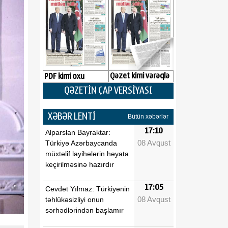
Qəzet kimi vərəqlə
PDF kimi oxu
QƏZETİN ÇAP VERSİYASI
XƏBƏR LENTİ
Bütün xəbərlər
17:10
Alparslan Bayraktar:
08 Avqust
Türkiyə Azərbaycanda
müxtəlif layihələrin həyata
keçirilməsinə hazırdır
17:05
Cevdet Yılmaz: Türkiyənin
08 Avqust
təhlükəsizliyi onun
sərhədlərindən başlamır