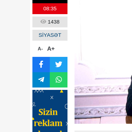
08:35
1438
SİYASƏT
A+
A-