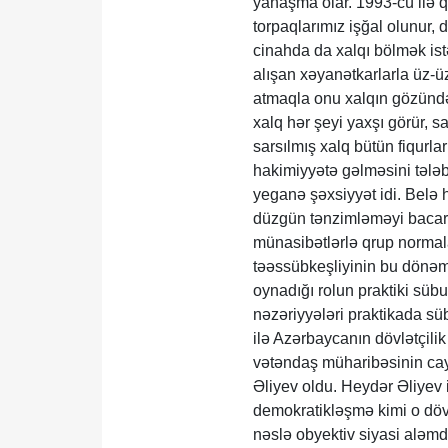
yanaşma olar. 1993-cü ilə qə
torpaqlarımız işğal olunur, 
cinahda da xalqı bölmək istəy
alışan xəyanətkarlarla üz-ü
atmaqla onu xalqın gözündə
xalq hər şeyi yaxşı görür, 
sarsılmış xalq bütün fiqurla
hakimiyyətə gəlməsini tələb
yeganə şəxsiyyət idi. Belə
düzgün tənzimləməyi bacard
münasibətlərlə qrup normala
təəssübkeşliyinin bu dönəm
oynadığı rolun praktiki süb
nəzəriyyələri praktikada süb
ilə Azərbaycanın dövlətçili
vətəndaş müharibəsinin ca
Əliyev oldu. Heydər Əliyev i
demokratikləşmə kimi o dövr
nəslə obyektiv siyasi aləm