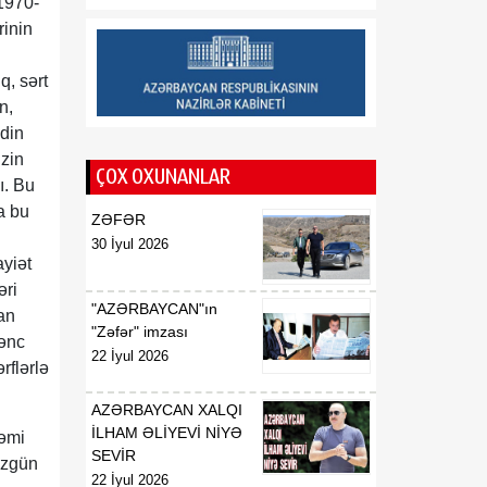
1970-
Amerikalı ekspert:
08 Avqust
Azərbaycan regionda
rinin
getdikcə daha böyük rol
oynayır
q, sərt
n,
11:20
Qlen Hovard: Son bir ildə
din
08 Avqust
ABŞ-Azərbaycan
zin
münasibətlərinin inkişaf
ÇOX OXUNANLAR
ı. Bu
trayektoriyası diqqətəlayiq
a bu
olub
ZƏFƏR
30 İyul 2026
ayiət
əri
"AZƏRBAYCAN"ın
an
"Zəfər" imzası
gənc
22 İyul 2026
rflərlə
AZƏRBAYCAN XALQI
İLHAM ƏLİYEVİ NİYƏ
nəmi
SEVİR
üzgün
22 İyul 2026