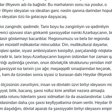
r Əliyevin adı ilə bağlıdır. Bu mərhələnin sonu isə yoxdur, o
Əliyev ideyaları və idealları gənc nəslin qanına dərindən hopu
ə ideyaları özü ilə gələcəyə daşıyacaq.
ixi zəngindir, qədimdir. Tarix boyu bu zənginliyin və qədimliyin
tverici qüvvəsi olan görkəmli şəxsiyyətlər nəinki Azərbaycanın, 
təsir göstərməyi bacarıblar. Regionumuzu və belə bir regionda
ən müxtəlif indikatorlar mövcuddur. Din, multikultural dəyərlər,
təsi qədər, siyasi ambisiyaların kəsişdiyi, parçalandığı nöqtələ
rədir ki, tarix boyu Azərbaycanın başının üstündən hər zaman q
anlığı aydınlığa çevirən, onun dövlətçilik strukturunu yenidən m
şəxsiyyət isə tarixin çox ağır, məşəqqətli sınaqlarından keçərək,
 həm də özündən sonra siyasi iz buraxan dahi Heydər Əliyevdi
 ölçüsünün zəruriliyini, insan və dövlətin üzvi birliyi ideyasını m
iyyət, bilik, bacarıq, şəxsi nüfuz kimi amilləri nəzərə almaqla
tdə rolunu liderlərin şəxsi xidmətləri ilə də əsaslandırırlar. Lider
dəsindən daha çox şəxsi keyfiyyətlərinə önəm verilir. Heydər Ə
daşıdığını, dövlət aparatı ilə şəxsiyyətin birliyi ideyasını empir