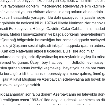
fəaliyyəti mədəniyyətimizdən də yan keçmədi. Ümummilli Lider 
hər və rayonlarda görkəmli mədəniyyət, ədəbiyyat və elm xadimlə
ömür və sənət yoluna ehtiram əlaməti olaraq onların abidələrinin
üsusi həssaslıqla yanaşırdı. Bu dahi şəxsiyyətin siyasətin soyu
 qəlbinin də nəticəsi idi ki, 1970-ci illərdə Nəriman Nərimanovu
ədi Əzizbəyovun, Hüseyn Cavidin, Cəfər Cabbarlının, İmadəd
adənin, Mehdi Hüseynzadənin və başqa görkəmli həmvətənlərimi
r Qarabağ bölgəsinin həssaslığını hər zaman diqqətdə saxlayırd
l etdiyi Şuşanın sosial-iqtisadi inkişafı haqqında qərarın ardınc
 Xan qızı Natəvanın abidəsi ucaldıldı. Bu silsilə addımlar
nlarda olmaqla, tarix-diyarşünaslıq muzeylərinin açılışı ilə müş
 Səməd Vurğunun, Üzeyir bəy Hacıbəylinin, Bülbülün ev-muzeyl
ssiya qurbanlarının keçdiyi keşməkeşli həyat yoluna da hər zam
Elə buna görə idi ki, amansız repressiyaya məruz qalmış, ömrü 
i şair Mikayıl Müşfiqin və Azərbaycan ədəbiyyatına adı böyük hə
 ev-muzeyləri yaradıldı.
llik qazanandan sonra bu dönəm Azərbaycanın ən taleyüklü dö
 reallığının əsası 1993-cü ildə qoyuldu, desək, zənnimcə ən d