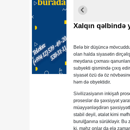
Xalqın qəlbində 
Belə bir düşüncə mövcuddur 
olan halda siyasətin dirçəl
meydana çıxması qanunlarınd
subyekti qismində çıxış edi
siyasət özü də öz növbəsind
həm də obyektidir.
Sivilizasiyanın inkişafı pr
proseslər də şəxsiyyət yara
müəyyənləşdirən şəxsiyyətlər
stabil deyil, ətalət kimi mə
burulğanına sürükləyir. Bu z
ki, məhz onlar da elə zama