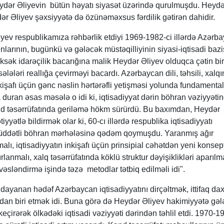
eydər Əliyevin bütün həyatı siyasət üzərində qurulmuşdu. Heydə
dər Əliyev şəxsiyyətə də özünəməxsus fərdilik gətirən dahidir.
yev respublikamıza rəhbərlik etdiyi 1969-1982-ci illərdə Azərb
larının, bugünkü və gələcək müstəqilliyinin siyasi-iqtisadi bazi
ək idarəçilik bacarığına malik Heydər Əliyev olduqca çətin bir
ləri reallığa çevirməyi bacardı. Azərbaycan dili, təhsili, xalqı
kişafı üçün gənc nəslin hərtərəfli yetişməsi yolunda fundamental
 duran əsas məsələ o idi ki, iqtisadiyyat dərin böhran vəziyyətin
 təsərrüfatında geriləmə hökm sürürdü. Bu baxımdan, Heydər
iyyətlə bildirmək olar ki, 60-cı illərdə respublika iqtisadiyyatı
üddətli böhran mərhələsinə qədəm qoymuşdu. Yaranmış ağır
malı, iqtisadiyyatın inkişafı üçün prinsipial cəhətdən yeni konsep
lanmalı, xalq təsərrüfatında köklü struktur dəyişiklikləri aparılma
əvəsləndirmə işində təzə metodlar tətbiq edilməli idi".
dayanan hədəf Azərbaycan iqtisadiyyatını dirçəltmək, ittifaq dax
rdan biri etmək idi. Buna görə də Heydər Əliyev hakimiyyətə gəl
irərək ölkədəki iqtisadi vəziyyəti dərindən təhlil etdi. 1970-1