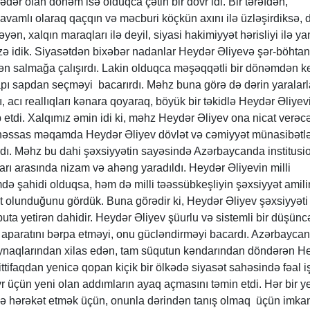
dər olan dönəm isə olduqca çətin bir dövr idi. Bir tərəfdən,
davamlı olaraq qaçqın və məcburi köçkün axını ilə üzləşirdiksə, 
ən, xalqın maraqları ilə deyil, siyasi hakimiyyət hərisliyi ilə ya
zə idik. Siyasətdən bixəbər nadanlar Heydər Əliyevə şər-böhtan
n salmağa çalışırdı. Lakin olduqca məşəqqətli bir dönəmdən k
sapı sapdan seçməyi bacarırdı. Məhz buna görə də dərin yaralarl
rı, acı reallıqları kənara qoyaraq, böyük bir təkidlə Heydər Əliyev
 etdi. Xalqımız əmin idi ki, məhz Heydər Əliyev ona nicat verəc
 həssas məqamda Heydər Əliyev dövlət və cəmiyyət münasibətlə
ı. Məhz bu dahi şəxsiyyətin sayəsində Azərbaycanda institusi
rı arasında nizam və ahəng yaradıldı. Heydər Əliyevin milli
də şahidi olduqsa, həm də milli təəssübkeşliyin şəxsiyyət amil
ut olunduğunu gördük. Buna görədir ki, Heydər Əliyev şəxsiyyəti
uta yetirən dahidir. Heydər Əliyev şüurlu və sistemli bir düşünc
k aparatını bərpa etməyi, onu gücləndirməyi bacardı. Azərbaycan
ynaqlarından xilas edən, tam süqutun kəndarından döndərən H
ttifaqdan yenicə qopan kiçik bir ölkədə siyasət sahəsində fəal iş
 üçün yeni olan addımların ayaq açmasını təmin etdi. Hər bir y
də hərəkət etmək üçün, onunla dərindən tanış olmaq üçün imka