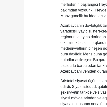
mərhələnin başlanğıcı Heydə
baxımdan yoxdur ki, Heydər 
Məhz gənclik bu idealları v
Azərbaycanın dövlətçilik tar
yaradıcısı, yayıcısı, hərəkə
regionun taleyinə dərindən 
ölkəmizi xüsusilə fərqləndir
mədəniyyətlərin birləşən nöq
bura daxildir. Məhz buna gö
buludlar asılmışdır. Bu qar
əsaslarla bərpa edən tarixi 
Azərbaycanı yenidən quran,
Aristotel siyasət üçün insan
edirdi. Siyasi istedad, qabil
şəxsiyyətin tarixdə və siyasə
siyasi mövqelərindən və əqi
siyasətdə insanın necə önəm 