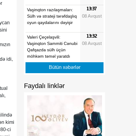
r
13:37
Vaşinqton razılaşmaları:
08 Avqust
Sülh və strateji tərəfdaşlıq
oyun qaydalarını dəyişir
aycan
sini
13:32
Valeri Çeçelaşvili:
08 Avqust
Vaşinqton Sammiti Cənubi
mızın
Qafqazda sülh üçün
möhkəm təməl yaratdı
də idi,
Bütün xəbərlər
13:19
Vaşinqton görüşləri
08 Avqust
Azərbaycanın zəfər
diplomatiyasında yeni
Faydalı linklər
tual
mərhələ oldu
lı,
13:03
Prezidentin Mətbuat
08 Avqust
Xidmətinin məlumatı
ilində
ən kimi
12:47
Vaşinqton görüşü sülh
980-ci
08 Avqust
prosesinin və ABŞ ilə