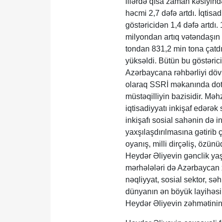
illərdə qısa zaman kəsiyində
həcmi 2,7 dəfə artdı. İqtisa
göstəricidən 1,4 dəfə artdı. 
milyondan artıq vətəndaşın 
tondan 831,2 min tona çatdır
yüksəldi. Bütün bu göstərici
Azərbaycana rəhbərliyi dövr
olaraq SSRİ məkanında dotas
müstəqilliyin bazisidir. Məh
iqtisadiyyatı inkişaf edərək
inkişafı sosial sahənin də i
yaxşılaşdırılmasına gətirib ç
oyanış, milli dirçəliş, özün
Heydər Əliyevin gənclik ya
mərhələləri də Azərbaycan xa
nəqliyyat, sosial sektor, sə
dünyanın ən böyük layihəsi 
Heydər Əliyevin zəhmətinin 