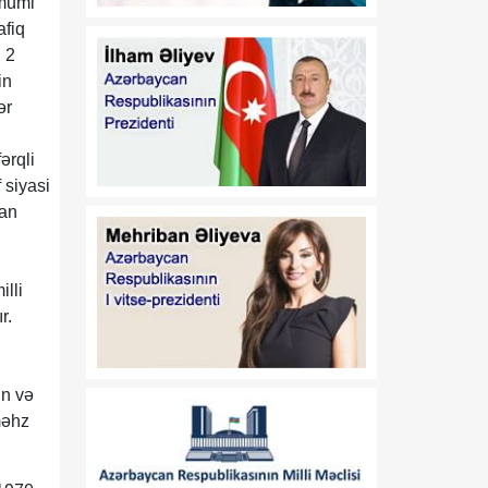
ümumi
münasibətlərin tarixi
afiq
dönüş nöqtəsidir
, 2
12:02
in
Deputat: Vaşinqton
08 Avqust
razılaşmaları Cənubi
ər
Qafqazın dinc gələcəyi
üçün mühüm platforma
ərqli
rolunu oynayır
 siyasi
can
11:35
Prezident İlham Əliyevin
08 Avqust
sülh təşəbbüslərinin
nəticəsi: Azərbaycan və
illi
Ermənistan bir-birini
r.
potensial tərəfdaş kimi
qəbul edir
11:30
Yeni geosiyasi mərhələ:
un və
08 Avqust
Vaşinqton razılaşmaları və
məhz
regional əməkdaşlıq
11:25