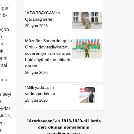
digər
“AZƏRBAYCAN”ın
nıb-
Qarabağ səfəri
30 İyun 2026
eçən
a
Müzəffər Sərkərdə, qalib
in
Ordu - dövlətçiliyimizin,
ək
suverenliyimizin və ərazi
rini
bütövlüyümüzün etibarlı
onal
qarantı
26 İyun 2026
ində
“Milli yaddaş"ın
yaddaşındakılar
ə səyi
25 İyun 2026
ı
eydər
tirak,
"Azərbaycan"-ın 1918-1920-ci illərdə
eni
dərc olunan nömrələrinin
n
transliterasiyası