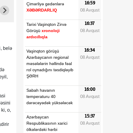
16:59
Çimərliyə gedənlərə
08 Avqust
XƏBƏRDARLIQ
16:37
Tarixi Vaşinqton Zirvə
08 Avqust
Görüşü
xronoloji
ardıcıllıqla
, belə
16:34
Vaşinqton görüşü
08 Avqust
Azərbaycanın regional
məsələlərin həllində fəal
rdə
rol oynadığını təsdiqləyib
ŞƏRH
yil,
16:00
Sabah havanın
asi
08 Avqust
temperaturu 40
dərəcəyədək yüksələcək
əsini
ki, o,
15:37
Azərbaycan
08 Avqust
Respublikasının xarici
dirir
ölkələrdəki hərbi