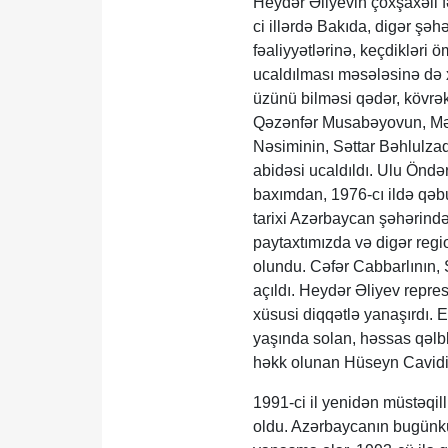
Heydər Əliyevin çoxşaxəli 
ci illərdə Bakıda, digər şə
fəaliyyətlərinə, keçdikləri 
ucaldılması məsələsinə də x
üzünü bilməsi qədər, kövrək
Qəzənfər Musabəyovun, Məş
Nəsiminin, Səttar Bəhlulz
abidəsi ucaldıldı. Ulu Öndə
baxımdan, 1976-cı ildə qəbu
tarixi Azərbaycan şəhərində
paytaxtımızda və digər regio
olundu. Cəfər Cabbarlının,
açıldı. Heydər Əliyev repre
xüsusi diqqətlə yanaşırdı. 
yaşında solan, həssas qəlbl
həkk olunan Hüseyn Cavidin
1991-ci il yenidən müstəqi
oldu. Azərbaycanın bugünkü