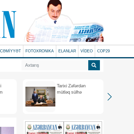
CƏMİYYƏT
FOTOXRONIKA
ELANLAR
VİDEO
COP29
i
Tarixi Zəfərdən
üm
mütləq sülhə