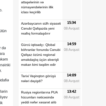
attaşelərinin və
nümayəndələrinin illik
b.
iclası keçirilib
15:34
Azərbaycanın sülh siyasəti
08 Avqust
Cənubi Qafqazda yeni
bütün
reallıq formalaşdırır
14:59
Gürcü iqtisadçı: Qlobal
r də
08 Avqust
böhranlar fonunda Cənubi
ara
Qafqaz özünü regional
öhkəm
əməkdaşlıq üçün əlverişli
məkan kimi təqdim edir
 nəinki
r.
14:09
Tarixi Vaşinqton görüşü
üdafiə
08 Avqust
nələri dəyişdi?
lərin
13:42
Rusiya regionlarına PUA
08 Avqust
liyev
hücumları nəticəsində
yeddi nəfər xəsarət alıb
ik