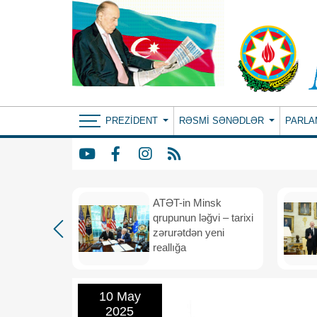
PREZIDENT
RƏSMI SƏNƏDLƏR
PARLA
ın yeni
ATƏT-in Minsk
anış
qrupunun ləğvi – tarixi
dafiə
zərurətdən yeni
asından
reallığa
rlığa
10 May
2025