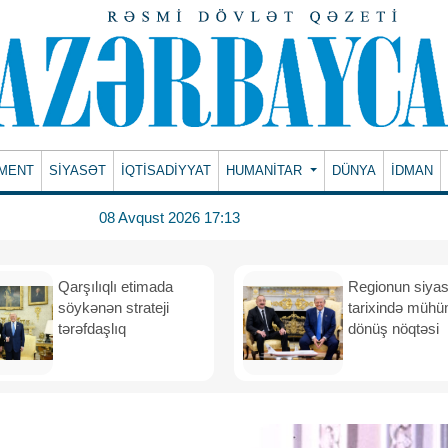
MENT
SİYASƏT
İQTİSADİYYAT
HUMANITAR
DÜNYA
İDMAN
08 Avqust 2026 17:13
Qarşılıqlı etimada
Regionun siyas
söykənən strateji
tarixində müh
tərəfdaşlıq
dönüş nöqtəsi