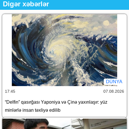
Digər xəbərlər
DÜNYA
17:45
07.08.2026
“Delfin” qasırğası Yaponiya və Çinə yaxınlaşır: yüz
minlərlə insan təxliyə edilib