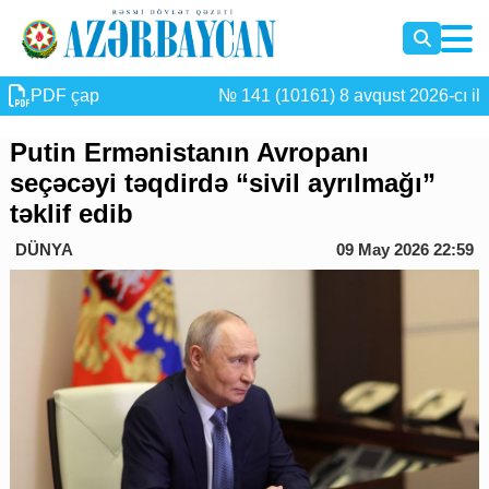
PDF çap
№ 141 (10161) 8 avqust 2026-cı il
Putin Ermənistanın Avropanı
seçəcəyi təqdirdə “sivil ayrılmağı”
təklif edib
DÜNYA
09 May 2026 22:59