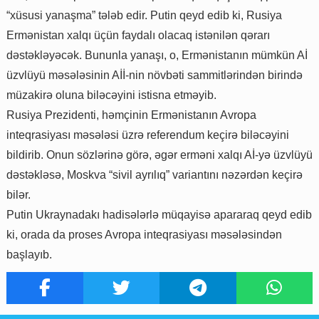
“xüsusi yanaşma” tələb edir. Putin qeyd edib ki, Rusiya
Ermənistan xalqı üçün faydalı olacaq istənilən qərarı
dəstəkləyəcək. Bununla yanaşı, o, Ermənistanın mümkün Aİ
üzvlüyü məsələsinin Aİİ-nin növbəti sammitlərindən birində
müzakirə oluna biləcəyini istisna etməyib.
Rusiya Prezidenti, həmçinin Ermənistanın Avropa
inteqrasiyası məsələsi üzrə referendum keçirə biləcəyini
bildirib. Onun sözlərinə görə, əgər erməni xalqı Aİ-yə üzvlüyü
dəstəkləsə, Moskva “sivil ayrılıq” variantını nəzərdən keçirə
bilər.
Putin Ukraynadakı hadisələrlə müqayisə apararaq qeyd edib
ki, orada da proses Avropa inteqrasiyası məsələsindən
başlayıb.