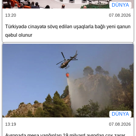
DÜNYA
13:20
07.08.2026
Türkiyədə cinayətə sövq edilən uşaqlarla bağlı yeni qanun
qəbul olunur
DÜNYA
13:19
07.08.2026
Avropada meşə yanğınları 19 milyard avrodan çox zərər