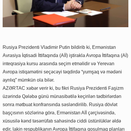
Rusiya Prezidenti Vladimir Putin bildirib ki, Ermənistan
Avrasiya İqtisadi İttifaqında (Aİİ) iştirakla Avropa İttifaqına (Aİ)
inteqrasiya kursu arasında seçim etməlidir və Yerevan
Avropa istiqamətini seçəcəyi təqdirdə “yumşaq və mədəni
ayrılıq” mümkün ola bilər.
AZƏRTAC xəbər verir ki, bu fikri Rusiya Prezidenti Faşizm
üzərində Qələbə günü münasibətilə keçirilən tədbirlərdən
sonra mətbuat konfransında səsləndirilib. Rusiya dövlət
başçısının sözlərinə görə, Ermənistan Aİİ çərçivəsində,
xüsusilə kənd təsərrüfatı sahəsində ciddi üstünlüklər əldə
edir, lakin respublikanın Avropa İttifaqına qoşulmaq planları