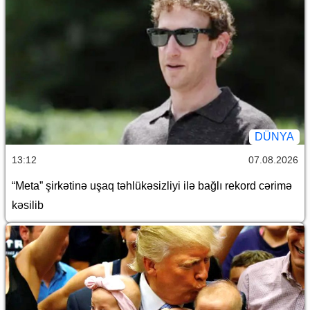
DÜNYA
13:12
07.08.2026
“Meta” şirkətinə uşaq təhlükəsizliyi ilə bağlı rekord cərimə
kəsilib