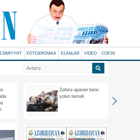
CƏMİYYƏT
FOTOXRONIKA
ELANLAR
VİDEO
COP29
lə
Zəfərə aparan tarixi
nda
yolun təməli
da
i