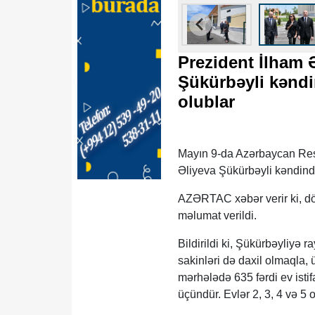
Prezident İlham 
Şükürbəyli kəndin
olublar
Mayın 9-da Azərbaycan Resp
Əliyeva Şükürbəyli kəndində 
AZƏRTAC xəbər verir ki, dö
məlumat verildi.
Bildirildi ki, Şükürbəyliyə
sakinləri də daxil olmaqla, 
mərhələdə 635 fərdi ev istif
üçündür. Evlər 2, 3, 4 və 5 ot