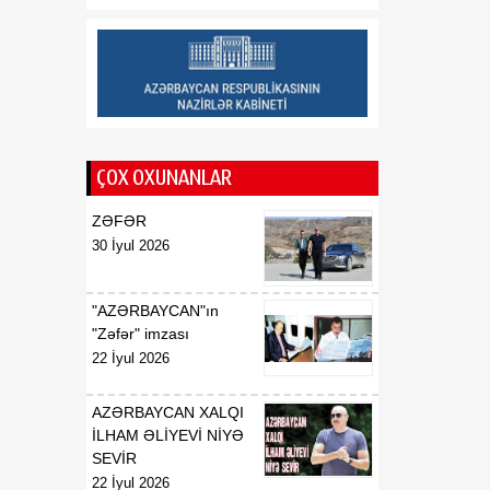
Respublikasının UNESCO
yanında daimi
nümayəndəsi təyin
edilməsi haqqında
00:51
E.T.Abdullayevin
07 Avqust
Azərbaycan
ÇOX OXUNANLAR
Respublikasının UNESCO
yanında daimi
ZƏFƏR
nümayəndəsi vəzifəsindən
30 İyul 2026
geri çağırılması haqqında
00:50
F.N.İsmayılovun
"AZƏRBAYCAN"ın
07 Avqust
Azərbaycan
"Zəfər" imzası
Respublikasının Avropa
22 İyul 2026
Şurası yanında daimi
nümayəndəsi vəzifəsindən
AZƏRBAYCAN XALQI
geri çağırılması haqqında
İLHAM ƏLİYEVİ NİYƏ
SEVİR
00:48
Azərbaycan Respublikası
22 İyul 2026