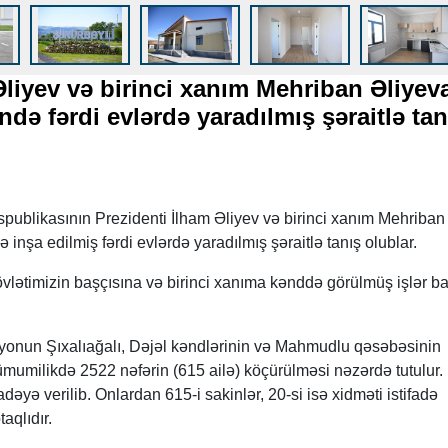
Əliyev və birinci xanım Mehriban Əliyev
də fərdi evlərdə yaradılmış şəraitlə tan
ublikasının Prezidenti İlham Əliyev və birinci xanım Mehriban
inşa edilmiş fərdi evlərdə yaradılmış şəraitlə tanış olublar.
vlətimizin başçısına və birinci xanıma kənddə görülmüş işlər b
 rayonun Şıxalıağalı, Dəjəl kəndlərinin və Mahmudlu qəsəbəsinin
ümumilikdə 2522 nəfərin (615 ailə) köçürülməsi nəzərdə tutulur. 
adəyə verilib. Onlardan 615-i sakinlər, 20-si isə xidməti istifadə
aqlıdır.