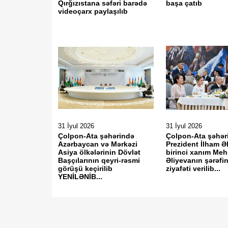
Qırğızıstana səfəri barədə
başa çatıb
videoçarx paylaşılıb
31 İyul 2026
31 İyul 2026
Çolpon-Ata şəhərində
Çolpon-Ata şəhər
Azərbaycan və Mərkəzi
Prezident İlham Ə
Asiya ölkələrinin Dövlət
birinci xanım Meh
Başçılarının qeyri-rəsmi
Əliyevanın şərəfi
görüşü keçirilib
ziyafəti verilib...
YENİLƏNİB...