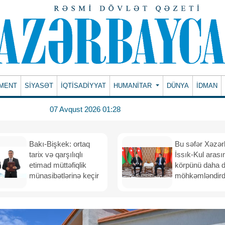
MENT
SİYASƏT
İQTİSADİYYAT
HUMANITAR
DÜNYA
İDMAN
07 Avqust 2026 01:28
Bakı-Bişkek: ortaq
Bu səfər Xəzər
tarix və qarşılıqlı
İssık-Kul arası
etimad müttəfiqlik
körpünü daha 
münasibətlərinə keçir
möhkəmləndird