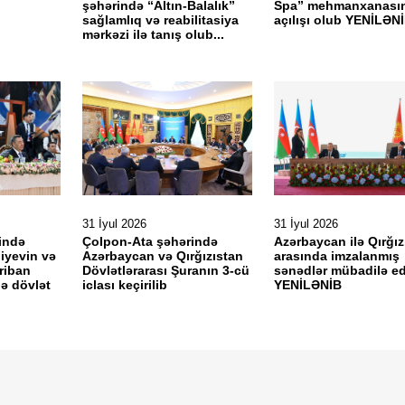
şəhərində “Altın-Balalık”
Spa” mehmanxanası
sağlamlıq və reabilitasiya
açılışı olub YENİLƏN
mərkəzi ilə tanış olub...
31 İyul 2026
31 İyul 2026
ində
Çolpon-Ata şəhərində
Azərbaycan ilə Qırğız
liyevin və
Azərbaycan və Qırğızıstan
arasında imzalanmış
riban
Dövlətlərarası Şuranın 3-cü
sənədlər mübadilə ed
nə dövlət
iclası keçirilib
YENİLƏNİB