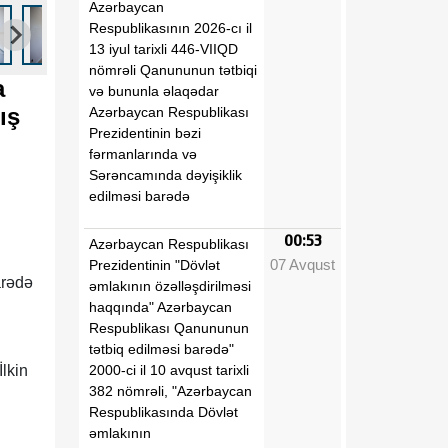
Azərbaycan
Respublikasının 2026-cı il
13 iyul tarixli 446-VIIQD
nömrəli Qanununun tətbiqi
a
və bununla əlaqədar
ış
Azərbaycan Respublikası
Prezidentinin bəzi
fərmanlarında və
Sərəncamında dəyişiklik
edilməsi barədə
00:53
Azərbaycan Respublikası
07 Avqust
Prezidentinin "Dövlət
arədə
əmlakının özəlləşdirilməsi
haqqında" Azərbaycan
Respublikası Qanununun
tətbiq edilməsi barədə"
2000-ci il 10 avqust tarixli
İlkin
382 nömrəli, "Azərbaycan
Respublikasında Dövlət
əmlakının