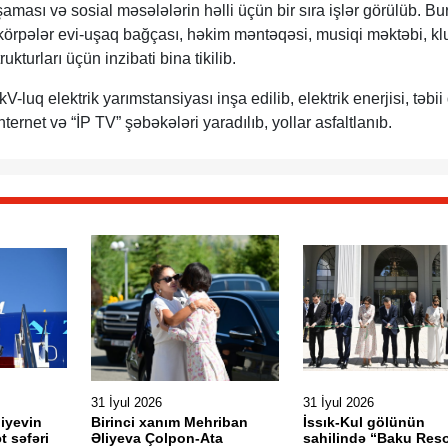
aması və sosial məsələlərin həlli üçün bir sıra işlər görülüb. B
2 körpələr evi-uşaq bağçası, həkim məntəqəsi, musiqi məktəbi, kl
ukturları üçün inzibati bina tikilib.
luq elektrik yarımstansiyası inşa edilib, elektrik enerjisi, təbii
nternet və “İP TV” şəbəkələri yaradılıb, yollar asfaltlanıb.
31 İyul 2026
31 İyul 2026
liyevin
Birinci xanım Mehriban
İssık-Kul gölünün
t səfəri
Əliyeva Çolpon-Ata
sahilində “Baku Reso