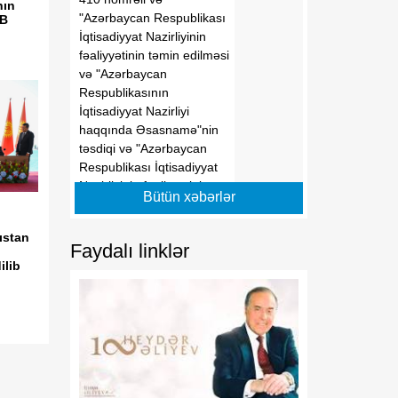
nın
"Azərbaycan Respublikası
İB
İqtisadiyyat Nazirliyinin
fəaliyyətinin təmin edilməsi
və "Azərbaycan
Respublikasının
İqtisadiyyat Nazirliyi
haqqında Əsasnamə"nin
təsdiqi və "Azərbaycan
Respublikası İqtisadiyyat
Nazirliyinin fəaliyyətinin
Bütün xəbərlər
təmin edilməsi və
"Azərbaycan Respublikası
ıstan
İqtisadi İnkişaf Nazirliyinin
Faydalı linklər
fəaliyyətinin
ilib
təkmilləşdirilməsi ilə bağlı
tədbirlər haqqında"
Azərbaycan Respublikası
Prezidentinin 2006-cı il 28
dekabr tarixli 504 nömrəli
Fərmanında dəyişikliklər
edilməsi barədə"