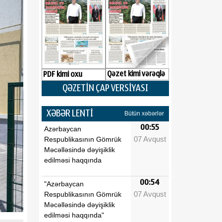
Qəzet kimi vərəqlə
PDF kimi oxu
QƏZETİN ÇAP VERSİYASI
XƏBƏR LENTİ
Bütün xəbərlər
00:55
Azərbaycan
07 Avqust
Respublikasının Gömrük
Məcəlləsində dəyişiklik
edilməsi haqqında
00:54
"Azərbaycan
07 Avqust
Respublikasının Gömrük
Məcəlləsində dəyişiklik
edilməsi haqqında"