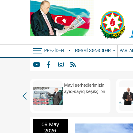
PREZIDENT
RƏSMI SƏNƏDLƏR
PARLA
Mavi sərhədlərimizin
nın
ayıq-sayıq keşikçiləri
eni dövr
09 May
2026