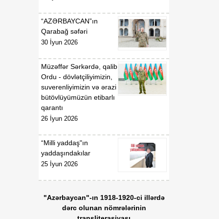
07 Avqust
Prezidentinin "Azərbaycan
Respublikasının Kosmik
“AZƏRBAYCAN”ın
Agentliyi (Azərkosmos)"
Qarabağ səfəri
publik hüquqi şəxsin
30 İyun 2026
yaradılması haqqında"
2021-ci il 27 aprel tarixli
1326 nömrəli,
Müzəffər Sərkərdə, qalib
"Azərbaycan Nəqliyyat və
Ordu - dövlətçiliyimizin,
Kommunikasiya Holdinqi
suverenliyimizin və ərazi
(AZCON)" publik hüquqi
bütövlüyümüzün etibarlı
şəxsin Nizamnaməsinin
qarantı
təsdiqi və bununla
26 İyun 2026
əlaqədar bəzi məsələlərin
tənzimlənməsi haqqında"
“Milli yaddaş"ın
2025-ci il 15 yanvar tarixli
yaddaşındakılar
286 nömrəli fərmanlarında
25 İyun 2026
və "Azərbaycan Hava
Yolları" Qapalı Səhmdar
Cəmiyyətinin yaradılması
"Azərbaycan"-ın 1918-1920-ci illərdə
haqqında" 2008-ci il 16
dərc olunan nömrələrinin
aprel tarixli 2761 nömrəli,
transliterasiyası