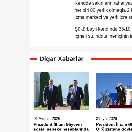
Kənddə sakinlərin rahat yaş
hər biri 80 yerlik olmaqla 
icma mərkəzi və yerli icra str
Şükürbəyli kəndində 35/10 kV-
içməli su, rabitə, həmçinin i
Digər Xəbərlər
01 Avqust 2026
31 İyul 2026
Prezident İlham Əliyevin
Prezident İlham Ə
sosial şəbəkə hesablarında
Qırğızıstana dövlə