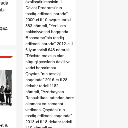
özəlləşdirilməsinin II
urada
Dövlət Proqramı"nın
ub-
təsdiq edilməsi barədə"
2000-ci il 10 avqust tarixli
383 nömrəli, "Yerli icra
 qaz,
hakimiyyətləri haqqında
Əsasnamə"nin təsdiq
edilməsi barədə" 2012-ci il
6 iyun tarixli 648 nömrəli,
"Dövlətə məxsus olan
hüquqi şəxslərin daxili və
xarici borcalması
Qaydası"nın təsdiqi
haqqında" 2016-cı il 28
dekabr tarixli 1182
nömrəli, "Azərbaycan
Respublikası adından borc
alınması və zəmanət
verilməsi Qaydası"nın
təsdiq edilməsi haqqında"
2018-ci il 18 dekabr tarixli
rt &
410 nömrəli və