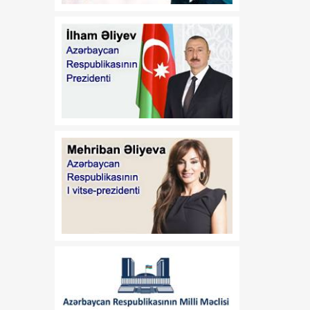
Azərbaycan Respublikası
Prezidentinin 2014-cü il 20
fevral tarixli 111 nömrəli
Fərmanında dəyişiklik
edilməsi haqqında"
Azərbaycan Respublikası
Prezidentinin 2019-cu il 30
dekabr tarixli 911 nömrəli
Fərmanında dəyişiklik
edilməsi barədə" 2020-ci il
12 may tarixli 1017
nömrəli fərmanlarında
dəyişiklik edilməsi
haqqında
00:52
B.Ə.Aslanbəylinin "Şöhrət"
07 Avqust
ordeni ilə təltif edilməsi
haqqında
00:52
F.N.İsmayılovun
07 Avqust
Azərbaycan