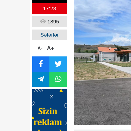
17:23
1895
Səfərlər
A+
A-