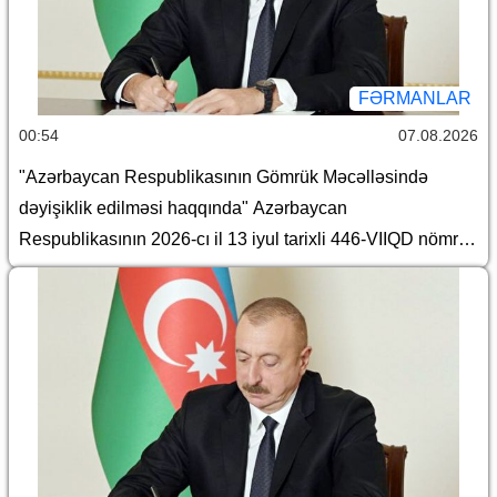
FƏRMANLAR
00:54
07.08.2026
"Azərbaycan Respublikasının Gömrük Məcəlləsində
dəyişiklik edilməsi haqqında" Azərbaycan
Respublikasının 2026-cı il 13 iyul tarixli 446-VIIQD nömrəli
Qanununun tətbiqi və bununla əlaqədar Azərbaycan
Respublikası Prezidentinin bəzi fərmanlarında və
Sərəncamında dəyişiklik edilməsi barədə