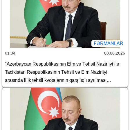
FƏRMANLAR
01:04
08.08.2026
"Azərbaycan Respublikasının Elm və Təhsil Nazirliyi ilə
Tacikistan Respublikasının Təhsil və Elm Nazirliyi
arasında illik təhsil kvotalarının qarşılıqlı ayrılması
haqqında Saziş"in təsdiq edilməsi barədə