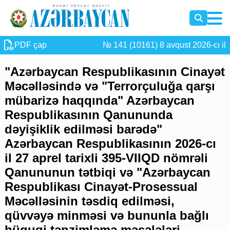
PDF çap
№ 141 (10161) 8 avqust 2026-cı il
"Azərbaycan Respublikasının Cinayət
Məcəlləsində və "Terrorçuluğa qarşı
mübarizə haqqında" Azərbaycan
Respublikasının Qanununda
dəyişiklik edilməsi barədə"
Azərbaycan Respublikasının 2026-cı
il 27 aprel tarixli 395-VIIQD nömrəli
Qanununun tətbiqi və "Azərbaycan
Respublikası Cinayət-Prosessual
Məcəlləsinin təsdiq edilməsi,
qüvvəyə minməsi və bununla bağlı
hüquqi tənzimləmə məsələləri