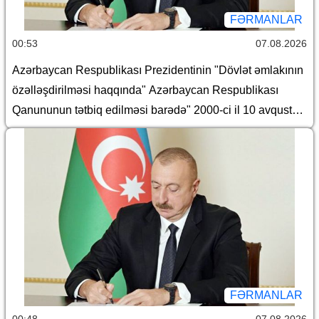
FƏRMANLAR
00:53
07.08.2026
Azərbaycan Respublikası Prezidentinin "Dövlət əmlakının
özəlləşdirilməsi haqqında" Azərbaycan Respublikası
Qanununun tətbiq edilməsi barədə" 2000-ci il 10 avqust
tarixli 382 nömrəli, "Azərbaycan Respublikasında Dövlət
əmlakının özəlləşdirilməsinin II Dövlət Proqramı"nın təsdiq
edilməsi barədə" 2000-ci il 10 avqust tarixli 383 nömrəli,
"Yerli icra hakimiyyətləri haqqında Əsasnamə"nin təsdiq
edilməsi barədə" 2012-ci il 6 iyun tarixli 648 nömrəli,
"Dövlətə məxsus olan hüquqi şəxslərin daxili və xarici
borcalması Qaydası"nın təsdiqi haqqında" 2016-cı il 28
dekabr tarixli 1182 nömrəli, "Azərbaycan Respublikası
adından borc alınması və zəmanət verilməsi Qaydası"nın
FƏRMANLAR
təsdiq edilməsi haqqında" 2018-ci il 18 dekabr tarixli 410