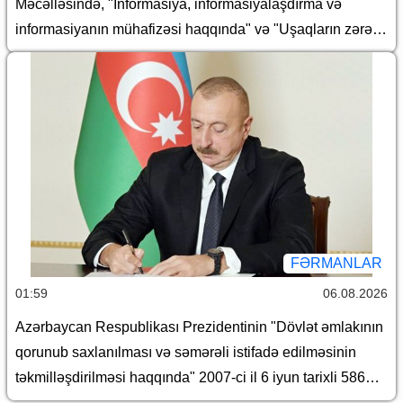
Məcəlləsində, "İnformasiya, informasiyalaşdırma və
nömrəli sərəncamlarında dəyişiklik edilməsi barədə
informasiyanın mühafizəsi haqqında" və "Uşaqların zərərli
informasiyadan qorunması haqqında" Azərbaycan
Respublikasının qanunlarında dəyişiklik edilməsi barədə"
Azərbaycan Respublikasının 2026-cı il 30 iyun tarixli 431-
VIIQD nömrəli Qanununun tətbiqi və bununla əlaqədar
Azərbaycan Respublikası Prezidentinin bəzi
fərmanlarında dəyişiklik edilməsi haqqında
FƏRMANLAR
01:59
06.08.2026
Azərbaycan Respublikası Prezidentinin "Dövlət əmlakının
qorunub saxlanılması və səmərəli istifadə edilməsinin
təkmilləşdirilməsi haqqında" 2007-ci il 6 iyun tarixli 586
nömrəli və "Azərbaycan Respublikası İqtisadiyyat