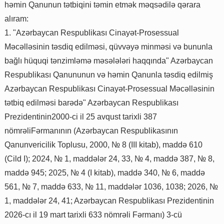
həmin Qanunun tətbiqini təmin etmək məqsədilə qərara
alıram:
1. "Azərbaycan Respublikası Cinayət-Prosessual
Məcəlləsinin təsdiq edilməsi, qüvvəyə minməsi və bununla
bağlı hüquqi tənzimləmə məsələləri haqqında" Azərbaycan
Respublikası Qanununun və həmin Qanunla təsdiq edilmiş
Azərbaycan Respublikası Cinayət-Prosessual Məcəlləsinin
tətbiq edilməsi barədə" Azərbaycan Respublikası
Prezidentinin2000-ci il 25 avqust tarixli 387
nömrəliFərmanının (Azərbaycan Respublikasının
Qanunvericilik Toplusu, 2000, № 8 (III kitab), maddə 610
(Cild I); 2024, № 1, maddələr 24, 33, № 4, maddə 387, № 8,
maddə 945; 2025, № 4 (I kitab), maddə 340, № 6, maddə
561, № 7, maddə 633, № 11, maddələr 1036, 1038; 2026, №
1, maddələr 24, 41; Azərbaycan Respublikası Prezidentinin
2026-cı il 19 mart tarixli 633 nömrəli Fərmanı) 3-cü