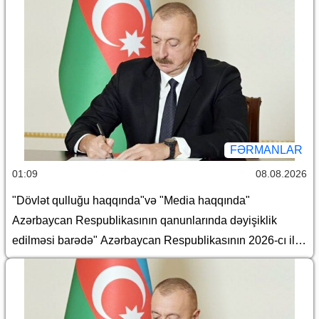
FƏRMANLAR
01:09
08.08.2026
"Dövlət qulluğu haqqında"və "Media haqqında"
Azərbaycan Respublikasının qanunlarında dəyişiklik
edilməsi barədə" Azərbaycan Respublikasının 2026-cı il
14 iyul tarixli 449-VIIQD nömrəli Qanununun tətbiqi və
bununla əlaqədar bəzi məsələlərin tənzimlənməsi
haqqında