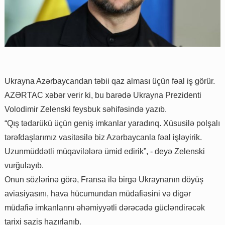
Ukrayna Azərbaycandan təbii qaz alması üçün fəal iş görür.
AZƏRTAC xəbər verir ki, bu barədə Ukrayna Prezidenti
Volodimir Zelenski feysbuk səhifəsində yazıb.
“Qış tədarükü üçün geniş imkanlar yaradırıq. Xüsusilə polşalı
tərəfdaşlarımız vasitəsilə biz Azərbaycanla fəal işləyirik.
Uzunmüddətli müqavilələrə ümid edirik”, - deyə Zelenski
vurğulayıb.
Onun sözlərinə görə, Fransa ilə birgə Ukraynanın döyüş
aviasiyasını, hava hücumundan müdafiəsini və digər
müdafiə imkanlarını əhəmiyyətli dərəcədə gücləndirəcək
tarixi saziş hazırlanıb.