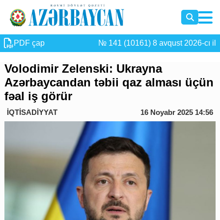
PDF çap
№ 141 (10161) 8 avqust 2026-cı il
Volodimir Zelenski: Ukrayna
Azərbaycandan təbii qaz alması üçün
fəal iş görür
İQTİSADİYYAT
16 Noyabr 2025 14:56