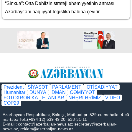
“Sinxua”: Orta Dəhlizin strateji əhəmiyyətinin artması
Azərbaycanı nəqliyyat-logistika habına çevirir
Prezident
SİYASƏT
PARLAMENT
İQTİSADİYYAT
Humanitar
DÜNYA
İDMAN
CƏMİYYƏT
FOTOXRONIKA
ELANLAR
NƏŞRLƏRİMİZ
VİDEO
COP29
Azərbaycan Respublikası, Bakı ş., Mətbuat pr. 529-cu məhəllə, 4-cü
mərtəbə Tel.:(+994 12) 539 49 20, 538-31-11
E-mail.:
contact@azerbaijan-news.az
;
secretary@azerbaijan-
news.az
,
reklam@azerbaijan-news.az