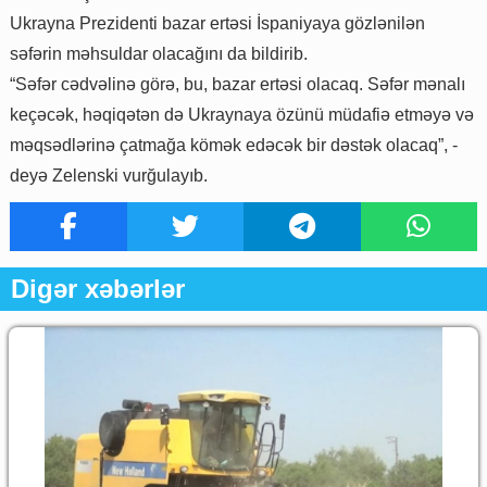
Ukrayna Prezidenti bazar ertəsi İspaniyaya gözlənilən
səfərin məhsuldar olacağını da bildirib.
“Səfər cədvəlinə görə, bu, bazar ertəsi olacaq. Səfər mənalı
keçəcək, həqiqətən də Ukraynaya özünü müdafiə etməyə və
məqsədlərinə çatmağa kömək edəcək bir dəstək olacaq”, -
deyə Zelenski vurğulayıb.
Digər xəbərlər