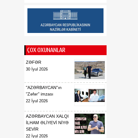
Respublikasının UNESCO
yanında daimi
nümayəndəsi təyin
edilməsi haqqında
00:51
E.T.Abdullayevin
07 Avqust
Azərbaycan
ÇOX OXUNANLAR
Respublikasının UNESCO
yanında daimi
ZƏFƏR
nümayəndəsi vəzifəsindən
30 İyul 2026
geri çağırılması haqqında
00:50
F.N.İsmayılovun
"AZƏRBAYCAN"ın
07 Avqust
Azərbaycan
"Zəfər" imzası
Respublikasının Avropa
22 İyul 2026
Şurası yanında daimi
nümayəndəsi vəzifəsindən
AZƏRBAYCAN XALQI
geri çağırılması haqqında
İLHAM ƏLİYEVİ NİYƏ
SEVİR
00:48
Azərbaycan Respublikası
22 İyul 2026