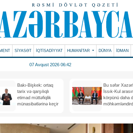
MENT
SİYASƏT
İQTİSADİYYAT
HUMANITAR
DÜNYA
İDMAN
07 Avqust 2026 06:42
Bakı-Bişkek: ortaq
Bu səfər Xəzər
tarix və qarşılıqlı
İssık-Kul arası
etimad müttəfiqlik
körpünü daha 
münasibətlərinə keçir
möhkəmləndird