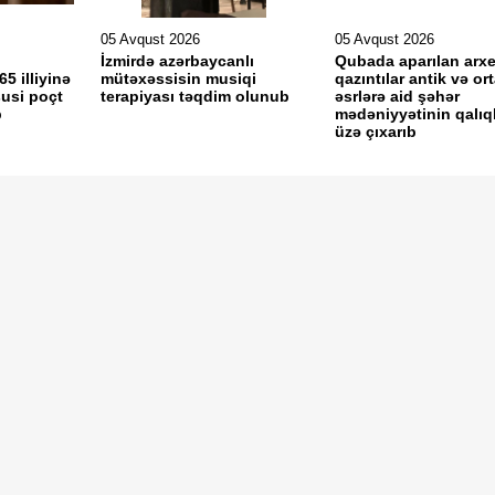
05 Avqust 2026
05 Avqust 2026
İzmirdə azərbaycanlı
Qubada aparılan arxe
65 illiyinə
mütəxəssisin musiqi
qazıntılar antik və or
usi poçt
terapiyası təqdim olunub
əsrlərə aid şəhər
b
mədəniyyətinin qalıql
üzə çıxarıb