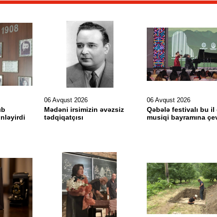
06 Avqust 2026
06 Avqust 2026
ıb
Mədəni irsimizin əvəzsiz
Qəbələ festivalı bu il
inləyirdi
tədqiqatçısı
musiqi bayramına çev