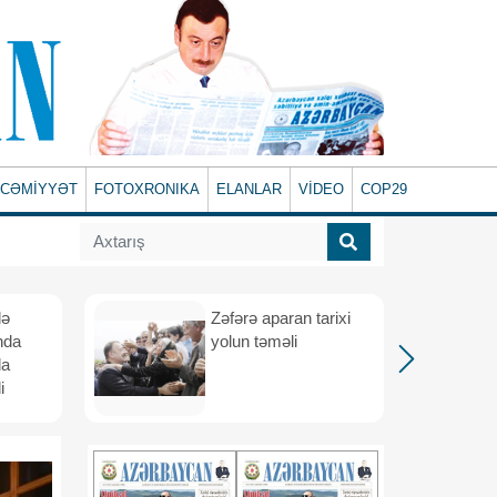
CƏMİYYƏT
FOTOXRONIKA
ELANLAR
VİDEO
COP29
lə
Zəfərə aparan tarixi
nda
yolun təməli
da
i