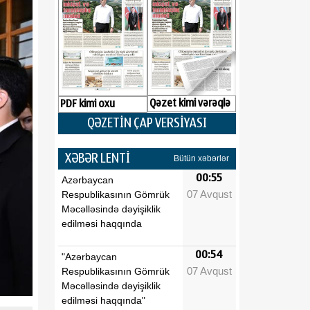
Qəzet kimi vərəqlə
PDF kimi oxu
QƏZETİN ÇAP VERSİYASI
XƏBƏR LENTİ
Bütün xəbərlər
00:55
Azərbaycan
07 Avqust
Respublikasının Gömrük
Məcəlləsində dəyişiklik
edilməsi haqqında
00:54
"Azərbaycan
07 Avqust
Respublikasının Gömrük
Məcəlləsində dəyişiklik
edilməsi haqqında"