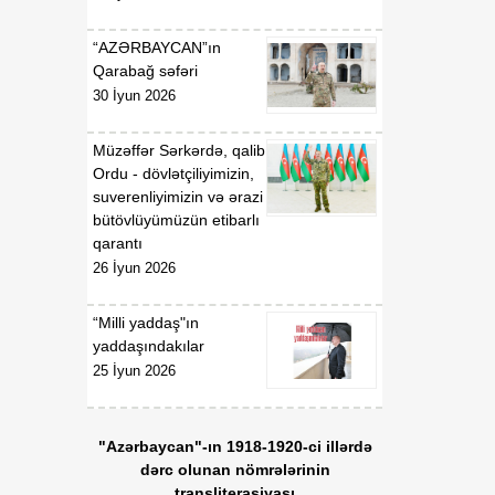
07 Avqust
Prezidentinin "Azərbaycan
Respublikasının Kosmik
“AZƏRBAYCAN”ın
Agentliyi (Azərkosmos)"
Qarabağ səfəri
publik hüquqi şəxsin
30 İyun 2026
yaradılması haqqında"
2021-ci il 27 aprel tarixli
1326 nömrəli,
Müzəffər Sərkərdə, qalib
"Azərbaycan Nəqliyyat və
Ordu - dövlətçiliyimizin,
Kommunikasiya Holdinqi
suverenliyimizin və ərazi
(AZCON)" publik hüquqi
bütövlüyümüzün etibarlı
şəxsin Nizamnaməsinin
qarantı
təsdiqi və bununla
26 İyun 2026
əlaqədar bəzi məsələlərin
tənzimlənməsi haqqında"
“Milli yaddaş"ın
2025-ci il 15 yanvar tarixli
yaddaşındakılar
286 nömrəli fərmanlarında
25 İyun 2026
və "Azərbaycan Hava
Yolları" Qapalı Səhmdar
Cəmiyyətinin yaradılması
"Azərbaycan"-ın 1918-1920-ci illərdə
haqqında" 2008-ci il 16
dərc olunan nömrələrinin
aprel tarixli 2761 nömrəli,
transliterasiyası