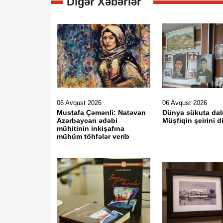
Digər Xəbərlər
06 Avqust 2026
06 Avqust 2026
Mustafa Çəmənli: Natəvan
Dünya sükuta dal
Azərbaycan ədəbi
Müşfiqin şeirini d
mühitinin inkişafına
mühüm töhfələr verib