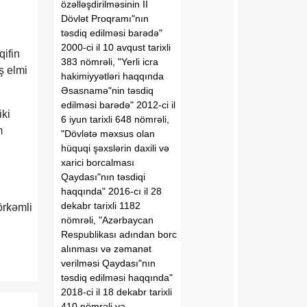
özəlləşdirilməsinin II
Dövlət Proqramı"nın
təsdiq edilməsi barədə"
2000-ci il 10 avqust tarixli
ifin
383 nömrəli, "Yerli icra
ş elmi
hakimiyyətləri haqqında
Əsasnamə"nin təsdiq
edilməsi barədə" 2012-ci il
iki
6 iyun tarixli 648 nömrəli,
m
"Dövlətə məxsus olan
hüquqi şəxslərin daxili və
xarici borcalması
Qaydası"nın təsdiqi
haqqında" 2016-cı il 28
dekabr tarixli 1182
örkəmli
nömrəli, "Azərbaycan
Respublikası adından borc
alınması və zəmanət
verilməsi Qaydası"nın
təsdiq edilməsi haqqında"
2018-ci il 18 dekabr tarixli
410 nömrəli və