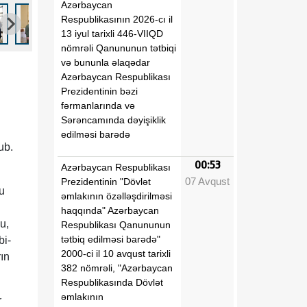
Azərbaycan
Respublikasının 2026-cı il
13 iyul tarixli 446-VIIQD
nömrəli Qanununun tətbiqi
və bununla əlaqədar
Azərbaycan Respublikası
Prezidentinin bəzi
fərmanlarında və
Sərəncamında dəyişiklik
edilməsi barədə
ub.
00:53
Azərbaycan Respublikası
07 Avqust
Prezidentinin "Dövlət
u
əmlakının özəlləşdirilməsi
haqqında" Azərbaycan
u,
Respublikası Qanununun
tətbiq edilməsi barədə"
bi-
2000-ci il 10 avqust tarixli
ın
382 nömrəli, "Azərbaycan
Respublikasında Dövlət
əmlakının
r