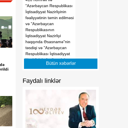
"Azərbaycan Respublikası
İqtisadiyyat Nazirliyinin
fəaliyyətinin təmin edilməsi
və "Azərbaycan
Respublikasının
İqtisadiyyat Nazirliyi
haqqında Əsasnamə"nin
təsdiqi və "Azərbaycan
Respublikası İqtisadiyyat
Nazirliyinin fəaliyyətinin
Bütün xəbərlər
 də
təmin edilməsi və
rildi
"Azərbaycan Respublikası
İqtisadi İnkişaf Nazirliyinin
Faydalı linklər
fəaliyyətinin
təkmilləşdirilməsi ilə bağlı
tədbirlər haqqında"
Azərbaycan Respublikası
Prezidentinin 2006-cı il 28
dekabr tarixli 504 nömrəli
Fərmanında dəyişikliklər
edilməsi barədə"