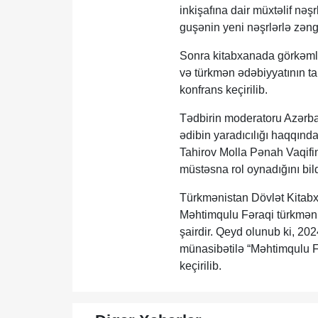
inkişafına dair müxtəlif nəş
guşənin yeni nəşrlərlə zəng
Sonra kitabxanada görkəmli 
və türkmən ədəbiyyatının t
konfrans keçirilib.
Tədbirin moderatoru Azərbayc
ədibin yaradıcılığı haqqınd
Tahirov Molla Pənah Vaqifin
müstəsna rol oynadığını bild
Türkmənistan Dövlət Kitabx
Məhtimqulu Fəraqi türkmən 
şairdir. Qeyd olunub ki, 20
münasibətilə “Məhtimqulu Fə
keçirilib.