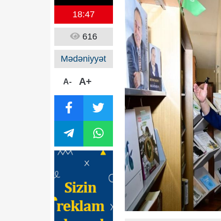
18:47
616
Mədəniyyət
A+
A-