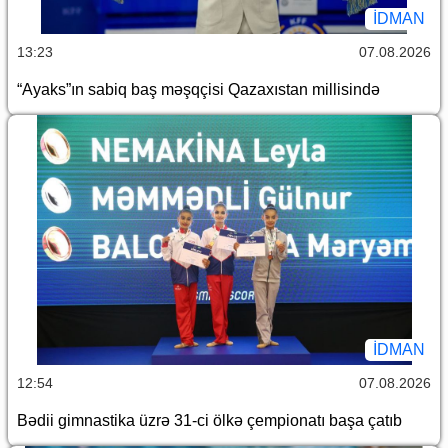
İDMAN
13:23
07.08.2026
“Ayaks”ın sabiq baş məşqçisi Qazaxıstan millisində
İDMAN
12:54
07.08.2026
Bədii gimnastika üzrə 31-ci ölkə çempionatı başa çatıb