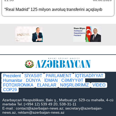
“Real Madrid” 125 milyon avroluq transferini açıqlayıb
Prezident
SİYASƏT
PARLAMENT
İQTİSADİYYAT
Humanitar
DÜNYA
İDMAN
CƏMİYYƏT
FOTOXRONIKA
ELANLAR
NƏŞRLƏRİMİZ
VİDEO
COP29
Azərbaycan Respublikası, Bakı ş., Mətbuat pr. 529-cu məhəllə, 4-cü
mərtəbə Tel.:(+994 12) 539 49 20, 538-31-11
E-mail.:
contact@azerbaijan-news.az
;
secretary@azerbaijan-
news.az
,
reklam@azerbaijan-news.az