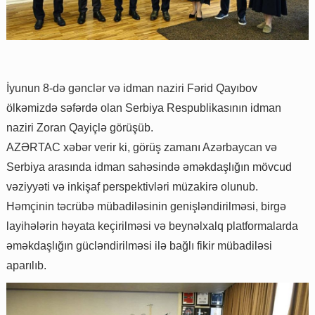
İyunun 8-də gənclər və idman naziri Fərid Qayıbov
ölkəmizdə səfərdə olan Serbiya Respublikasının idman
naziri Zoran Qayiçlə görüşüb.
AZƏRTAC xəbər verir ki, görüş zamanı Azərbaycan və
Serbiya arasında idman sahəsində əməkdaşlığın mövcud
vəziyyəti və inkişaf perspektivləri müzakirə olunub.
Həmçinin təcrübə mübadiləsinin genişləndirilməsi, birgə
layihələrin həyata keçirilməsi və beynəlxalq platformalarda
əməkdaşlığın gücləndirilməsi ilə bağlı fikir mübadiləsi
aparılıb.