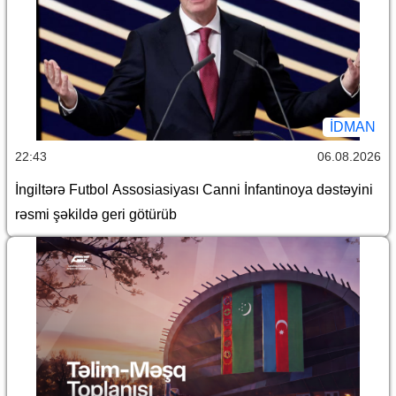
İDMAN
22:43
06.08.2026
İngiltərə Futbol Assosiasiyası Canni İnfantinoya dəstəyini
rəsmi şəkildə geri götürüb