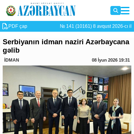
PDF çap
№ 141 (10161) 8 avqust 2026-cı il
Serbiyanın idman naziri Azərbaycana
gəlib
İDMAN
08 İyun 2026 19:31