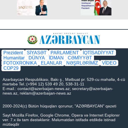
Prezident
SİYASƏT
PARLAMENT
İQTİSADİYYAT
Humanitar
DÜNYA
İDMAN
CƏMİYYƏT
FOTOXRONIKA
ELANLAR
NƏŞRLƏRİMİZ
VİDEO
COP29
Azərbaycan Respublikası, Bakı ş., Mətbuat pr. 529-cu məhəllə, 4-cü
mərtəbə Tel.:(+994 12) 539 49 20, 538-31-11
E-mail.:
contact@azerbaijan-news.az
;
secretary@azerbaijan-
news.az
,
reklam@azerbaijan-news.az
2000-2024(c) Bütün hüquqları qorunur, "AZƏRBAYCAN" qəzeti
Sayt Mozilla Firefox, Google Chrome, Opera və Internet Explorer
ver. 7.x ilə tam dəstəklənir. Məlumatdan istifadə etdikdə istinad
mütləqdir