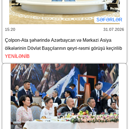
SƏFƏRLƏR
15:20
31.07.2026
Çolpon-Ata şəhərində Azərbaycan və Mərkəzi Asiya
ölkələrinin Dövlət Başçılarının qeyri-rəsmi görüşü keçirilib
YENİLƏNİB