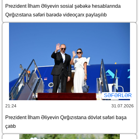
Prezident İlham Əliyevin sosial şəbəkə hesablarında
Qırğızıstana səfəri barədə videoçarx paylaşılıb
SƏFƏRLƏR
21:24
31.07.2026
Prezident İlham Əliyevin Qırğızıstana dövlət səfəri başa
çatıb