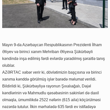
Mayın 9-da Azərbaycan Respublikasının Prezidenti İlham
Əliyev və birinci xanım Mehriban Əliyeva Şükürbəyli
kəndində inşa edilmiş fərdi evlərdə yaradılmış şəraitlə tanış
olublar.
AZƏRTAC xəbər verir ki, dövlətimizin başçısına və birinci
xanıma kənddə görülmüş işlər barədə məlumat verildi.
Bildirildi ki, Şükürbəyliyə rayonun Şıxalıağalı, Dəjəl
kəndlərinin və Mahmudlu qəsəbəsinin sakinləri də daxil
olmaqla, ümumilikdə 2522 nəfərin (615 ailə) köçürülməsi
nəzərdə tutulur. İlkin mərhələdə 635 fərdi ev istifadəyə