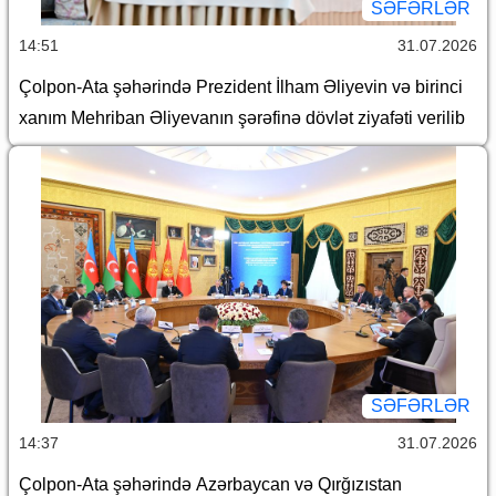
SƏFƏRLƏR
14:51
31.07.2026
Çolpon-Ata şəhərində Prezident İlham Əliyevin və birinci
xanım Mehriban Əliyevanın şərəfinə dövlət ziyafəti verilib
SƏFƏRLƏR
14:37
31.07.2026
Çolpon-Ata şəhərində Azərbaycan və Qırğızıstan