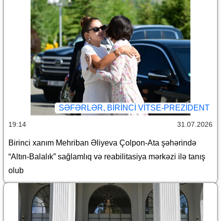
SƏFƏRLƏR, BIRINCI VITSE-PREZIDENT
19:14
31.07.2026
Birinci xanım Mehriban Əliyeva Çolpon-Ata şəhərində
“Altın-Balalık” sağlamlıq və reabilitasiya mərkəzi ilə tanış
olub