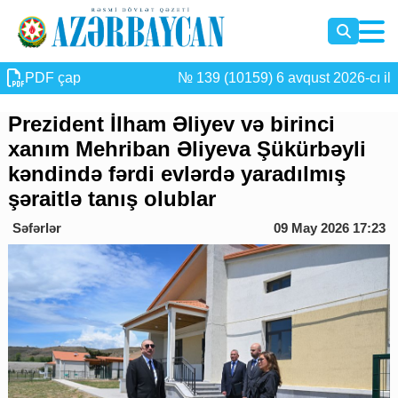
PDF çap
№ 139 (10159) 6 avqust 2026-cı il
Prezident İlham Əliyev və birinci
xanım Mehriban Əliyeva Şükürbəyli
kəndində fərdi evlərdə yaradılmış
şəraitlə tanış olublar
Səfərlər
09 May 2026 17:23