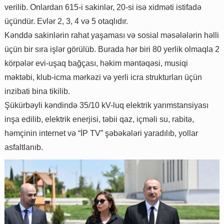
verilib. Onlardan 615-i sakinlər, 20-si isə xidməti istifadə
üçündür. Evlər 2, 3, 4 və 5 otaqlıdır.
Kənddə sakinlərin rahat yaşaması və sosial məsələlərin həlli
üçün bir sıra işlər görülüb. Burada hər biri 80 yerlik olmaqla 2
körpələr evi-uşaq bağçası, həkim məntəqəsi, musiqi
məktəbi, klub-icma mərkəzi və yerli icra strukturları üçün
inzibati bina tikilib.
Şükürbəyli kəndində 35/10 kV-luq elektrik yarımstansiyası
inşa edilib, elektrik enerjisi, təbii qaz, içməli su, rabitə,
həmçinin internet və “İP TV” şəbəkələri yaradılıb, yollar
asfaltlanıb.