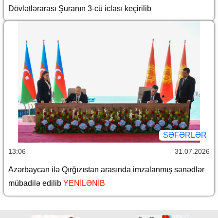
Dövlətlərarası Şuranın 3-cü iclası keçirilib
SƏFƏRLƏR
13:06
31.07.2026
Azərbaycan ilə Qırğızıstan arasında imzalanmış sənədlər
mübadilə edilib
YENİLƏNİB