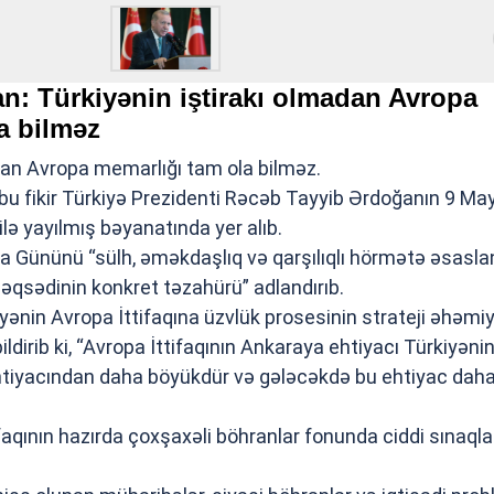
n: Türkiyənin iştirakı olmadan Avropa
a bilməz
dan Avropa memarlığı tam ola bilməz.
, bu fikir Türkiyə Prezidenti Rəcəb Tayyib Ərdoğanın 9 Ma
ə yayılmış bəyanatında yer alıb.
pa Gününü “sülh, əməkdaşlıq və qarşılıqlı hörmətə əsasl
qsədinin konkret təzahürü” adlandırıb.
ənin Avropa İttifaqına üzvlük prosesinin strateji əhəmi
ildirib ki, “Avropa İttifaqının Ankaraya ehtiyacı Türkiyəni
ehtiyacından daha böyükdür və gələcəkdə bu ehtiyac dah
ifaqının hazırda çoxşaxəli böhranlar fonunda ciddi sınaqla
.