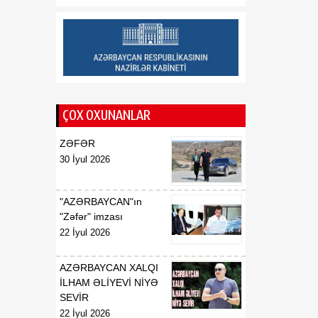
08 Avqust
yaddaşdan yeni geosiyasi
gücə doğru
ÇOX OXUNANLAR
ZƏFƏR
30 İyul 2026
"AZƏRBAYCAN"ın
"Zəfər" imzası
22 İyul 2026
AZƏRBAYCAN XALQI
İLHAM ƏLİYEVİ NİYƏ
SEVİR
22 İyul 2026