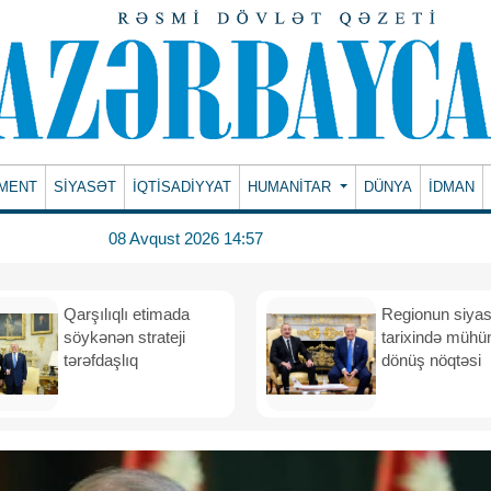
MENT
SİYASƏT
İQTİSADİYYAT
HUMANITAR
DÜNYA
İDMAN
08 Avqust 2026 14:57
Qarşılıqlı etimada
Regionun siyas
söykənən strateji
tarixində müh
tərəfdaşlıq
dönüş nöqtəsi