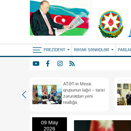
PREZIDENT
RƏSMI SƏNƏDLƏR
PARLA
ın yeni
ATƏT-in Minsk
anış
qrupunun ləğvi – tarixi
dafiə
zərurətdən yeni
asından
reallığa
rlığa
09 May
2026