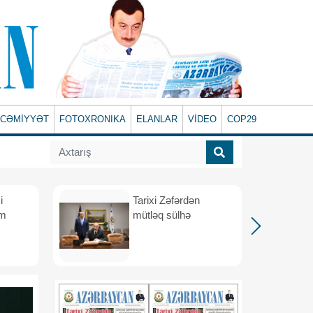
CƏMİYYƏT
FOTOXRONIKA
ELANLAR
VİDEO
COP29
i
Tarixi Zəfərdən
üm
mütləq sülhə