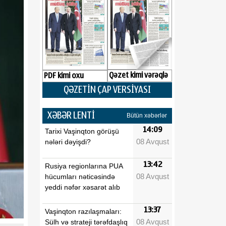
Qəzet kimi vərəqlə
PDF kimi oxu
QƏZETİN ÇAP VERSİYASI
XƏBƏR LENTİ
Bütün xəbərlər
14:09
Tarixi Vaşinqton görüşü
08 Avqust
nələri dəyişdi?
13:42
Rusiya regionlarına PUA
08 Avqust
hücumları nəticəsində
yeddi nəfər xəsarət alıb
13:37
Vaşinqton razılaşmaları:
08 Avqust
Sülh və strateji tərəfdaşlıq