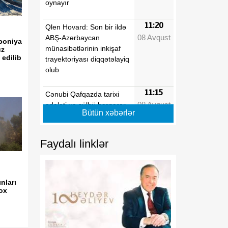
oynayır
11:20
Qlen Hovard: Son bir ildə
08 Avqust
ABŞ-Azərbaycan
aponiya
münasibətlərinin inkişaf
üz
 edilib
trayektoriyası diqqətəlayiq
olub
11:15
Cənubi Qafqazda tarixi
08 Avqust
ədaləti və sülhü bərqərar
Bütün xəbərlər
edən Vaşinqton zirvəsi
11:13
Prezident İlham Əliyevin
Faydalı linklər
08 Avqust
sülh strategiyası: Zəfərdən
yeni regional düzənə
nları
11:13
Böyük Britaniyada enerji
ox
08 Avqust
borcları rekord həddə
çatıb