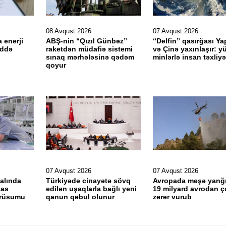
08 Avqust 2026
07 Avqust 2026
 enerji
ABŞ-nin “Qızıl Günbəz”
“Delfin” qasırğası Y
əddə
raketdən müdafiə sistemi
və Çinə yaxınlaşır: y
sınaq mərhələsinə qədəm
minlərlə insan təxliyə
qoyur
07 Avqust 2026
07 Avqust 2026
alında
Türkiyədə cinayətə sövq
Avropada meşə yanğı
sas
edilən uşaqlarla bağlı yeni
19 milyard avrodan ç
 rüsumu
qanun qəbul olunur
zərər vurub