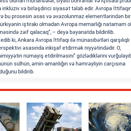
hiss olunan müharibələr, siyasi böhranlar və iqtisadi prob
inklüziv və birləşdirici siyasət tələb edir. Avropa İttifaqı
yə bu prosesin əsas və əvəzolunmaz elementlərindən bir
i, Türkiyənin iştirakı olmadan Avropa memarlığı natamam 
məsində zəif qalacaq”, – deyə bəyanatda bildirilib.
ib ki, Ankara Avropa İttifaqı ilə münasibətləri qarşılıqlı
spektivi əsasında inkişaf etdirmək niyyətindədir. O,
miyyətin nümayiş etdirilməsini” gözlədiklərini vurğulayıb
nünün sülhün, əmin-amanlığın və həmrəyliyin carçısına
duğunu bildirib.