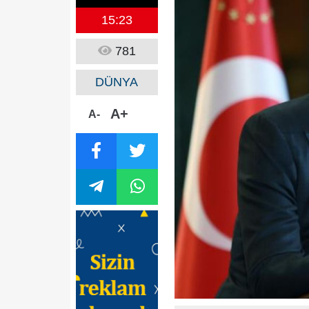
15:23
781
DÜNYA
A+
A-