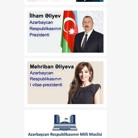
11:11
Dünyada 2,2 milyard
08 Avqust
insanın görmə problemi
var
11:09
ABŞ-nin “Qızıl Günbəz”
08 Avqust
raketdən müdafiə sistemi
sınaq mərhələsinə qədəm
qoyur
11:06
Azərbaycan-Amerika
08 Avqust
əlaqələrinin inkişafında
yeni mərhələ
11:03
Azərbaycan-ABŞ
08 Avqust
münasibətlərində uğurlu
səhifə açılıb
08:30
Bilmək istəyirəm
08 Avqust
08:20
Türk birliyi: tarixi