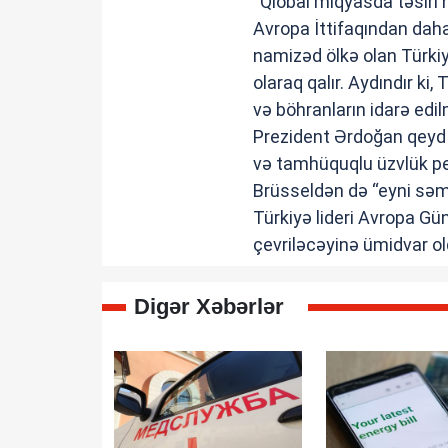
“Qlobal miqyasda təsiri 
Avropa İttifaqından daha 
namizəd ölkə olan Türki
olaraq qalır. Aydındır k
və böhranların idarə edil
Prezident Ərdoğan qeyd ed
və tamhüquqlu üzvlük per
Brüsseldən də “eyni səmi
Türkiyə lideri Avropa Gü
çevriləcəyinə ümidvar ol
Digər Xəbərlər