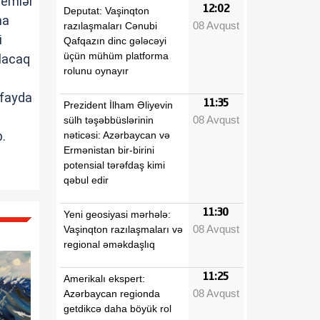
lemlər
12:02
Deputat: Vaşinqton
na
08 Avqust
razılaşmaları Cənubi
i
Qafqazın dinc gələcəyi
üçün mühüm platforma
olacaq
rolunu oynayır
 fayda
11:35
Prezident İlham Əliyevin
08 Avqust
sülh təşəbbüslərinin
.
nəticəsi: Azərbaycan və
Ermənistan bir-birini
potensial tərəfdaş kimi
qəbul edir
11:30
Yeni geosiyasi mərhələ:
08 Avqust
Vaşinqton razılaşmaları və
regional əməkdaşlıq
11:25
Amerikalı ekspert:
08 Avqust
Azərbaycan regionda
getdikcə daha böyük rol