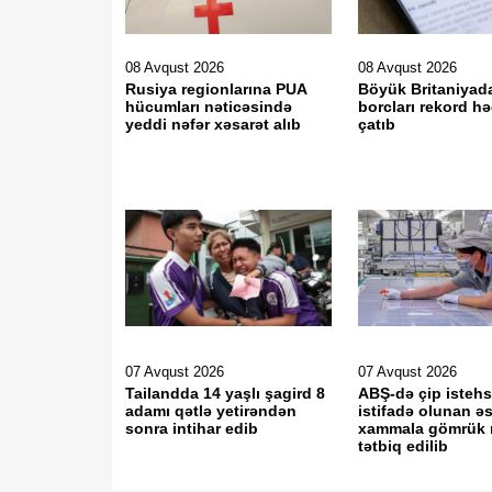
08 Avqust 2026
08 Avqust 2026
Rusiya regionlarına PUA
Böyük Britaniyada
hücumları nəticəsində
borcları rekord h
yeddi nəfər xəsarət alıb
çatıb
07 Avqust 2026
07 Avqust 2026
Tailandda 14 yaşlı şagird 8
ABŞ-də çip istehs
adamı qətlə yetirəndən
istifadə olunan ə
sonra intihar edib
xammala gömrük
tətbiq edilib