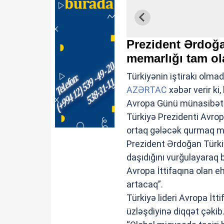
Prezident Ərdoğa
memarlığı tam ol
Türkiyənin iştirakı olma
AZƏRTAC
xəbər verir ki
Avropa Günü münasibətil
Türkiyə Prezidenti Avro
ortaq gələcək qurmaq mə
Prezident Ərdoğan Türkiy
daşıdığını vurğulayaraq b
Avropa İttifaqına olan 
artacaq”.
Türkiyə lideri Avropa İtt
üzləşdiyinə diqqət çəkib