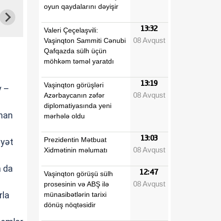
oyun qaydalarını dəyişir
13:32
Valeri Çeçelaşvili:
08 Avqust
Vaşinqton Sammiti Cənubi
Qafqazda sülh üçün
möhkəm təməl yaratdı
13:19
Vaşinqton görüşləri
y –
08 Avqust
Azərbaycanın zəfər
diplomatiyasında yeni
anan
mərhələ oldu
13:03
Prezidentin Mətbuat
yyət
08 Avqust
Xidmətinin məlumatı
n
a da
12:47
Vaşinqton görüşü sülh
08 Avqust
prosesinin və ABŞ ilə
rla
münasibətlərin tarixi
dönüş nöqtəsidir