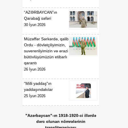
“AZƏRBAYCAN”ın
Qarabağ səfəri
30 İyun 2026
Müzəffər Sərkərdə, qalib
Ordu - dövlətçiliyimizin,
suverenliyimizin və ərazi
bütövlüyümüzün etibarlı
qarantı
26 İyun 2026
“Milli yaddaş"ın
yaddaşındakılar
25 İyun 2026
"Azərbaycan"-ın 1918-1920-ci illərdə
dərc olunan nömrələrinin
transliterasiyası