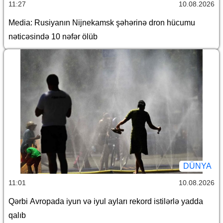
11:27
10.08.2026
Media: Rusiyanın Nijnekamsk şəhərinə dron hücumu
nəticəsində 10 nəfər ölüb
DÜNYA
11:01
10.08.2026
Qərbi Avropada iyun və iyul ayları rekord istilərlə yadda
qalıb