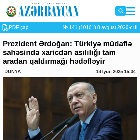
PDF çap
№ 141 (10161) 8 avqust 2026-cı il
Prezident Ərdoğan: Türkiyə müdafiə
sahəsində xaricdən asılılığı tam
aradan qaldırmağı hədəfləyir
DÜNYA
18 İyun 2025 15:34