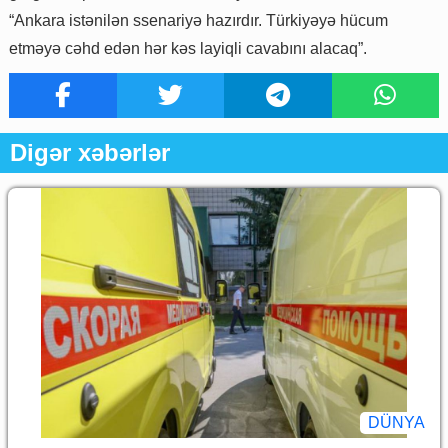
“Ankara istənilən ssenariyə hazırdır. Türkiyəyə hücum
etməyə cəhd edən hər kəs layiqli cavabını alacaq”.
Digər xəbərlər
DÜNYA