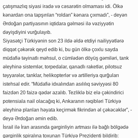
çatışmazlıq siyasi iradə və cəsarətin olmaması idi. Ölkə
kənardan ona tapşırılan “roldan” kənara çıxmadı”, - deyən
Ərdoğan partiyasının iqtidara gəlməsi ilə vəziyyətin
dəyişdiyini vurğulayıb.
Siyasətçi Türkiyənin son 23 ildə əldə etdiyi nailiyyətlərə
diqqət çəkərək qeyd edib ki, bu gün ölkə çoxlu sayda
müdafiə təyinatlı məhsul, o cümlədən döyüş gəmiləri, tank
əleyhinə sistemlər, torpedalar, qanadlı raketlər, pilotsuz
təyyarələr, tanklar, helikopterlər və artilleriya qurğuları
istehsal edir. “Müdafiə idxalından asılılıq səviyyəsi 80
faizdən 20 faizə qədər azalıb. Tezliklə biz elə çəkindirici
potensiala nail olacağıq ki, Ankaranın rəqibləri Türkiyə
əleyhinə planları həyata keçirmək fikrindən əl çəkəcəklər”, -
deyə Ərdoğan əmin edib.
İsrail ilə İran arasında gərginliyin artması ilə bağlı bölgədə
gərginlik spiralına toxunan Türkiyə Prezidenti bildirib: