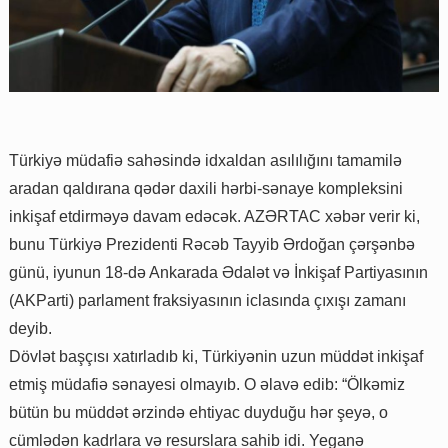
Türkiyə müdafiə sahəsində idxaldan asılılığını tamamilə
aradan qaldırana qədər daxili hərbi-sənaye kompleksini
inkişaf etdirməyə davam edəcək. AZƏRTAC xəbər verir ki,
bunu Türkiyə Prezidenti Rəcəb Tayyib Ərdoğan çərşənbə
günü, iyunun 18-də Ankarada Ədalət və İnkişaf Partiyasının
(AKParti) parlament fraksiyasının iclasında çıxışı zamanı
deyib.
Dövlət başçısı xatırladıb ki, Türkiyənin uzun müddət inkişaf
etmiş müdafiə sənayesi olmayıb. O əlavə edib: “Ölkəmiz
bütün bu müddət ərzində ehtiyac duyduğu hər şeyə, o
cümlədən kadrlara və resurslara sahib idi. Yeganə