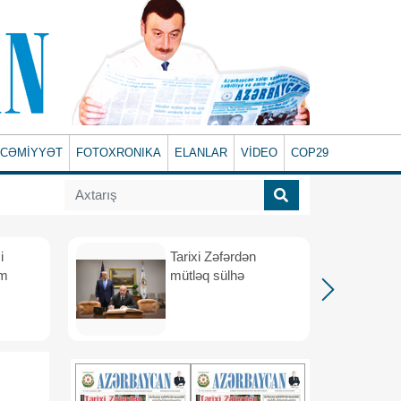
CƏMİYYƏT
FOTOXRONIKA
ELANLAR
VİDEO
COP29
i
Tarixi Zəfərdən
üm
mütləq sülhə