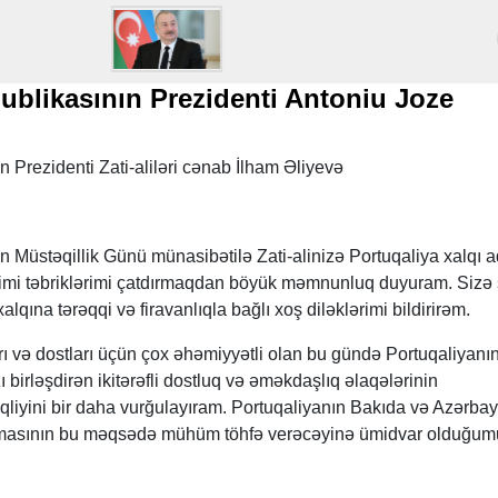
ublikasının Prezidenti Antoniu Joze
Prezidenti Zati-aliləri cənab İlham Əliyevə
 Müstəqillik Günü münasibətilə Zati-alinizə Portuqaliya xalqı 
mi təbriklərimi çatdırmaqdan böyük məmnunluq duyuram. Sizə 
alqına tərəqqi və firavanlıqla bağlı xoş diləklərimi bildirirəm.
ı və dostları üçün çox əhəmiyyətli olan bu gündə Portuqaliyanı
ı birləşdirən ikitərəfli dostluq və əməkdaşlıq əlaqələrinin
liyini bir daha vurğulayıram. Portuqaliyanın Bakıda və Azərba
çılmasının bu məqsədə mühüm töhfə verəcəyinə ümidvar olduğu