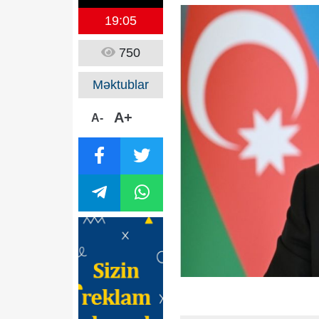
19:05
750
Məktublar
A+
A-