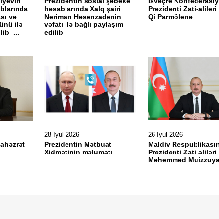
liyevin
Prezidentin sosial şəbəkə
İsveçrə Konfederasiy
blarında
hesablarında Xalq şairi
Prezidenti Zati-alilər
sı və
Nəriman Həsənzadənin
Qi Parmölənə
ünü ilə
vəfatı ilə bağlı paylaşım
lib ...
edilib
28 İyul 2026
26 İyul 2026
lahəzrət
Prezidentin Mətbuat
Maldiv Respublikası
Xidmətinin məlumatı
Prezidenti Zati-alilər
Məhəmməd Muizzuy