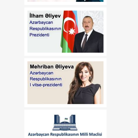
13:37
Vaşinqton razılaşmaları:
08 Avqust
Sülh və strateji tərəfdaşlıq
oyun qaydalarını dəyişir
13:32
Valeri Çeçelaşvili:
08 Avqust
Vaşinqton Sammiti Cənubi
Qafqazda sülh üçün
möhkəm təməl yaratdı
13:19
Vaşinqton görüşləri
08 Avqust
Azərbaycanın zəfər
diplomatiyasında yeni
mərhələ oldu
13:03
Prezidentin Mətbuat
08 Avqust
Xidmətinin məlumatı
12:47
Vaşinqton görüşü sülh
08 Avqust
prosesinin və ABŞ ilə