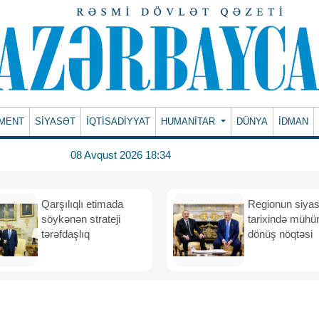
MENT
SİYASƏT
İQTİSADİYYAT
HUMANITAR
DÜNYA
İDMAN
08 Avqust 2026 18:34
Qarşılıqlı etimada
Regionun siyas
söykənən strateji
tarixində müh
tərəfdaşlıq
dönüş nöqtəsi