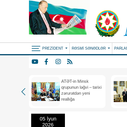
PREZIDENT
RƏSMI SƏNƏDLƏR
PARLA
ın yeni
ATƏT-in Minsk
anış
qrupunun ləğvi – tarixi
dafiə
zərurətdən yeni
asından
reallığa
rlığa
05 İyun
2026