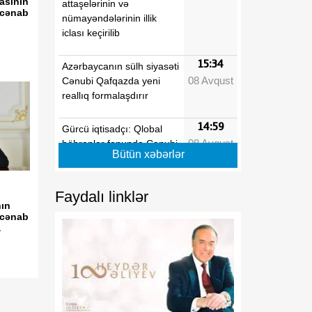
asının
attaşelərinin və
i cənab
nümayəndələrinin illik
iclası keçirilib
15:34
Azərbaycanın sülh siyasəti
08 Avqust
Cənubi Qafqazda yeni
reallıq formalaşdırır
14:59
Gürcü iqtisadçı: Qlobal
08 Avqust
böhranlar fonunda Cənubi
Bütün xəbərlər
Qafqaz özünü regional
əməkdaşlıq üçün əlverişli
məkan kimi təqdim edir
Faydalı linklər
nın
i cənab
14:09
Tarixi Vaşinqton görüşü
a
08 Avqust
nələri dəyişdi?
13:42
Rusiya regionlarına PUA
08 Avqust
hücumları nəticəsində
yeddi nəfər xəsarət alıb