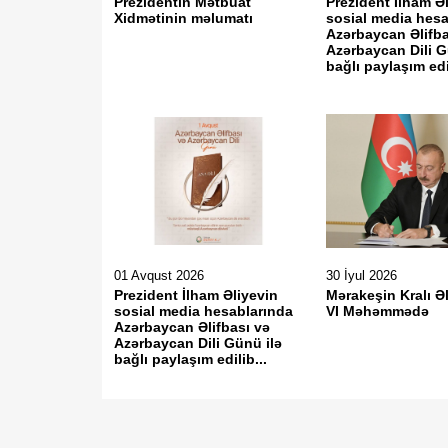
Prezidentin Mətbuat
Prezident İlham Ə
Xidmətinin məlumatı
sosial media hesa
Azərbaycan Əlifba
Azərbaycan Dili G
bağlı paylaşım edi
01 Avqust 2026
30 İyul 2026
Prezident İlham Əliyevin
Mərakeşin Kralı Ə
sosial media hesablarında
VI Məhəmmədə
Azərbaycan Əlifbası və
Azərbaycan Dili Günü ilə
bağlı paylaşım edilib...