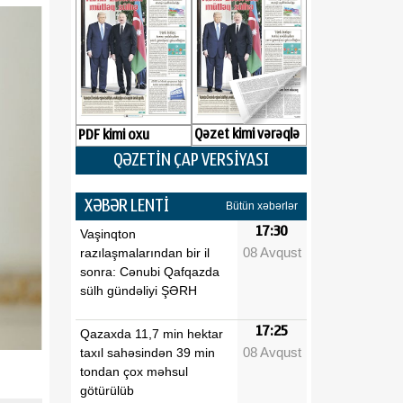
Qəzet kimi vərəqlə
PDF kimi oxu
QƏZETİN ÇAP VERSİYASI
XƏBƏR LENTİ
Bütün xəbərlər
17:30
Vaşinqton
08 Avqust
razılaşmalarından bir il
sonra: Cənubi Qafqazda
sülh gündəliyi ŞƏRH
17:25
Qazaxda 11,7 min hektar
08 Avqust
taxıl sahəsindən 39 min
tondan çox məhsul
götürülüb