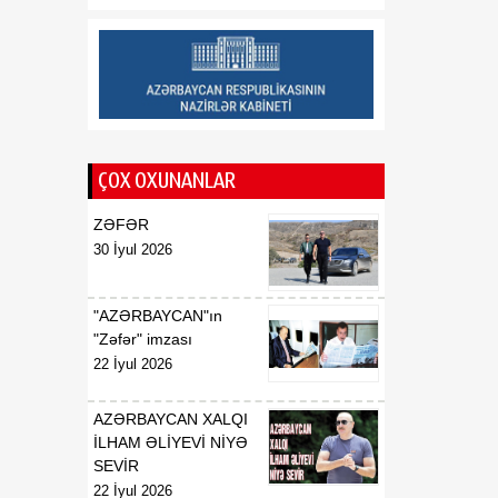
münasibətlərin tarixi
dönüş nöqtəsidir
12:02
Deputat: Vaşinqton
08 Avqust
razılaşmaları Cənubi
Qafqazın dinc gələcəyi
üçün mühüm platforma
rolunu oynayır
ÇOX OXUNANLAR
ZƏFƏR
30 İyul 2026
"AZƏRBAYCAN"ın
"Zəfər" imzası
22 İyul 2026
AZƏRBAYCAN XALQI
İLHAM ƏLİYEVİ NİYƏ
SEVİR
22 İyul 2026