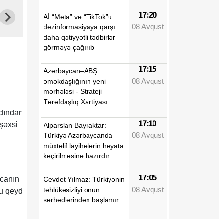
17:20
Aİ “Meta” və “TikTok”u
08 Avqust
dezinformasiyaya qarşı
daha qətiyyətli tədbirlər
görməyə çağırıb
17:15
Azərbaycan–ABŞ
08 Avqust
əməkdaşlığının yeni
mərhələsi - Strateji
Tərəfdaşlıq Xartiyası
adından
17:10
şəxsi
Alparslan Bayraktar:
08 Avqust
Türkiyə Azərbaycanda
müxtəlif layihələrin həyata
n
keçirilməsinə hazırdır
17:05
ycanın
Cevdet Yılmaz: Türkiyənin
08 Avqust
təhlükəsizliyi onun
mu qeyd
sərhədlərindən başlamır