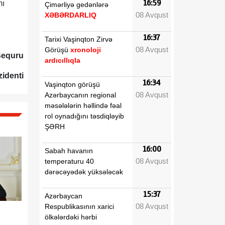
16:59
mı
Çimərliyə gedənlərə
08 Avqust
XƏBƏRDARLIQ
16:37
Tarixi Vaşinqton Zirvə
08 Avqust
Görüşü
xronoloji
Sequru
ardıcıllıqla
zidenti
16:34
Vaşinqton görüşü
08 Avqust
Azərbaycanın regional
məsələlərin həllində fəal
rol oynadığını təsdiqləyib
ŞƏRH
16:00
Sabah havanın
08 Avqust
temperaturu 40
dərəcəyədək yüksələcək
15:37
Azərbaycan
08 Avqust
Respublikasının xarici
ölkələrdəki hərbi