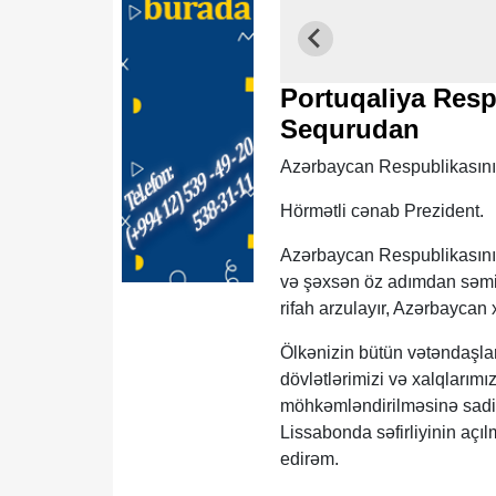
Portuqaliya Resp
Sequrudan
Azərbaycan Respublikasının 
Hörmətli cənab Prezident.
Azərbaycan Respublikasının
və şəxsən öz adımdan səmi
rifah arzulayır, Azərbaycan x
Ölkənizin bütün vətəndaşlar
dövlətlərimizi və xalqlarımız
möhkəmləndirilməsinə sadiq
Lissabonda səfirliyinin a
edirəm.