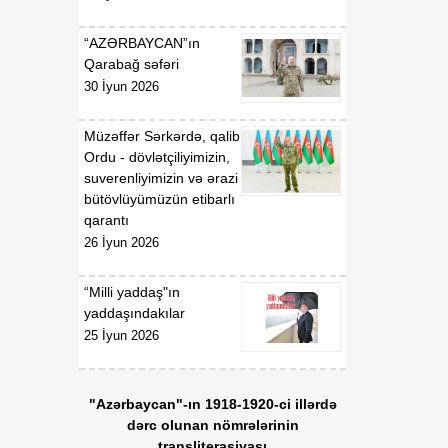
“AZƏRBAYCAN”ın
Qarabağ səfəri
30 İyun 2026
Müzəffər Sərkərdə, qalib
Ordu - dövlətçiliyimizin,
suverenliyimizin və ərazi
bütövlüyümüzün etibarlı
qarantı
26 İyun 2026
“Milli yaddaş"ın
yaddaşındakılar
25 İyun 2026
"Azərbaycan"-ın 1918-1920-ci illərdə
dərc olunan nömrələrinin
transliterasiyası