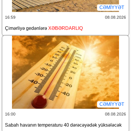
CƏMİYYƏT
16:59
08.08.2026
Çimərliyə gedənlərə
XƏBƏRDARLIQ
CƏMİYYƏT
16:00
08.08.2026
Sabah havanın temperaturu 40 dərəcəyədək yüksələcək