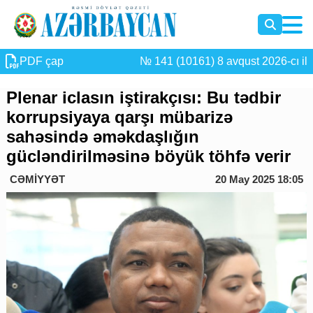
PDF çap
№ 141 (10161) 8 avqust 2026-cı il
Plenar iclasın iştirakçısı: Bu tədbir
korrupsiyaya qarşı mübarizə
sahəsində əməkdaşlığın
gücləndirilməsinə böyük töhfə verir
CƏMİYYƏT
20 May 2025 18:05