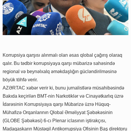
Korrupsiya qarşısı alınmalı olan əsas qlobal çağırış olaraq
qalır. Bu tədbir korrupsiyaya qarşı mübarizə sahəsində
regional və beynəlxalq əməkdaşlığın gücləndirilməsinə
böyük töhfə verir.
AZƏRTAC xəbər verir ki, bunu jurnalistlərə müsahibəsində
Bakıda keçirilən BMT-nin Narkotiklər və Cinayətkarlıq üzrə
İdarəsinin Korrupsiyaya qarşı Mübarizə üzrə Hüquq-
Mühafizə Orqanlarının Qlobal Əməliyyat Şəbəkəsinin
(GLOBE Şəbəkəsi) 6-cı Plenar iclasının iştirakçısı,
Madaqaskarın Müstəqil Antikorrupsiya Ofisinin Baş direktoru