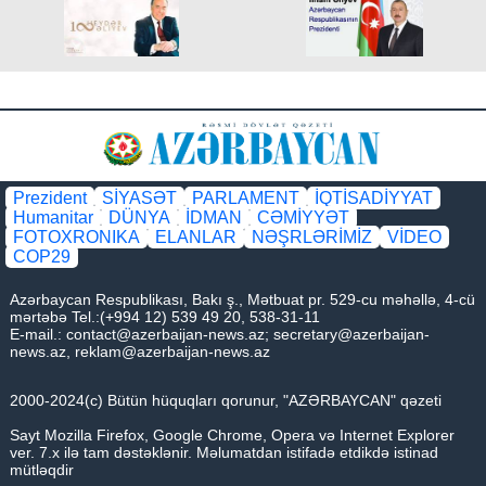
Prezident
SİYASƏT
PARLAMENT
İQTİSADİYYAT
Humanitar
DÜNYA
İDMAN
CƏMİYYƏT
FOTOXRONIKA
ELANLAR
NƏŞRLƏRİMİZ
VİDEO
COP29
Azərbaycan Respublikası, Bakı ş., Mətbuat pr. 529-cu məhəllə, 4-cü
mərtəbə Tel.:(+994 12) 539 49 20, 538-31-11
E-mail.:
contact@azerbaijan-news.az
;
secretary@azerbaijan-
news.az
,
reklam@azerbaijan-news.az
2000-2024(c) Bütün hüquqları qorunur, "AZƏRBAYCAN" qəzeti
Sayt Mozilla Firefox, Google Chrome, Opera və Internet Explorer
ver. 7.x ilə tam dəstəklənir. Məlumatdan istifadə etdikdə istinad
mütləqdir