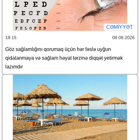
CƏMİYYƏT
18:15
08.08.2026
Göz sağlamlığını qorumaq üçün hər fəslə uyğun
qidalanmaya və sağlam həyat tərzinə diqqət yetirmək
lazımdır