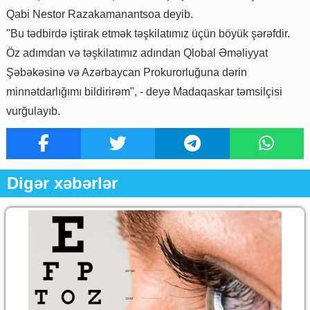
Qabi Nestor Razakamanantsoa deyib.
"Bu tədbirdə iştirak etmək təşkilatımız üçün böyük şərəfdir.
Öz adımdan və təşkilatımız adından Qlobal Əməliyyat
Şəbəkəsinə və Azərbaycan Prokurorluğuna dərin
minnətdarlığımı bildirirəm", - deyə Madaqaskar təmsilçisi
vurğulayıb.
Digər xəbərlər