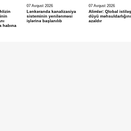
07 Avqust 2026
07 Avqust 2026
hlizin
Lənkəranda kanalizasiya
Alimlər: Qlobal istil
inin
sisteminin yenilənməsi
düyü məhsuldarlığını
anı
işlərinə başlanılıb
azaldır
ka habına