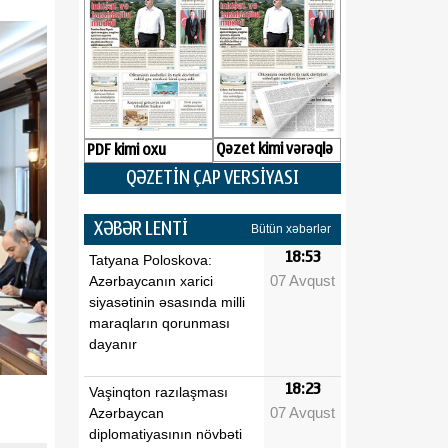
Qəzet kimi vərəqlə
PDF kimi oxu
QƏZETİN ÇAP VERSİYASI
XƏBƏR LENTİ
Bütün xəbərlər
18:53
Tatyana Poloskova:
07 Avqust
Azərbaycanın xarici
siyasətinin əsasında milli
maraqların qorunması
dayanır
18:23
Vaşinqton razılaşması
07 Avqust
Azərbaycan
diplomatiyasının növbəti