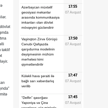
rə
17:55
Azərbaycan müxtəlif
07 Avqust
geosiyasi məkanlar
lər.
arasında kommunikasiya
imkanları olan dövlət
dövlət
mövqeyini gücləndirir
qında
tına
17:50
Vaşinqton Zirvə Görüşü
07 Avqust
lli
Cənubi Qafqazda
qarşıdurma modelinin
təklif
dəyişməsinin mühüm
ət
mərhələsi kimi
əyir.
qiymətləndirilir
17:47
Küləkli hava şəraiti ilə
07 Avqust
bağlı sarı xəbərdarlıq
arı
verilib
qında”
omitə
17:45
“Delfin” qasırğası
07 Avqust
Yaponiya və Çinə
yaxınlaşır: yüz minlərlə