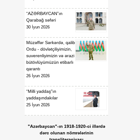
“AZƏRBAYCAN”ın
Qarabağ səfəri
30 İyun 2026
Müzəffər Sərkərdə, qalib
Ordu - dövlətçiliyimizin,
suverenliyimizin və ərazi
bütövlüyümüzün etibarlı
qarantı
26 İyun 2026
“Milli yaddaş"ın
yaddaşındakılar
25 İyun 2026
"Azərbaycan"-ın 1918-1920-ci illərdə
dərc olunan nömrələrinin
transliterasiyası