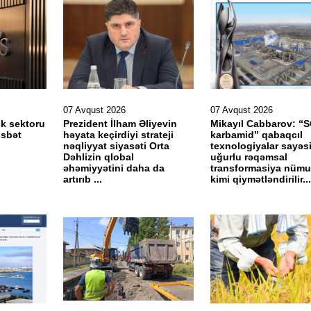
07 Avqust 2026
07 Avqust 2026
k sektoru
Prezident İlham Əliyevin
Mikayıl Cabbarov: 
sbət
həyata keçirdiyi strateji
karbamid” qabaqcıl
nəqliyyat siyasəti Orta
texnologiyalar sayəs
Dəhlizin qlobal
uğurlu rəqəmsal
əhəmiyyətini daha da
transformasiya nümu
artırıb ...
kimi qiymətləndirilir...