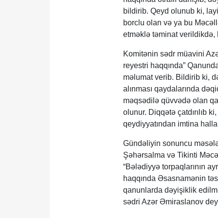
bildirib. Qeyd olunub ki, 
borclu olan və ya bu Məcəl
etməklə təminat verildikdə, 
Komitənin sədr müavini Azə
reyestri haqqında” Qanunda 
məlumat verib. Bildirib ki, 
alınması qaydalarında dəqiq
məqsədilə qüvvədə olan qan
olunur. Diqqətə çatdırılıb ki
qeydiyyatından imtina halla
Gündəliyin sonuncu məsələs
Şəhərsalma və Tikinti Məcəl
“Bələdiyyə torpaqlarının ayr
haqqında Əsasnamənin təsdi
qanunlarda dəyişiklik edil
sədri Azər Əmiraslanov deyi