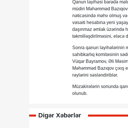
Qanun layihəsi barədə məlum
müdiri Məhəmməd Bazıqov qe
nəticəsində məhv olmuş və 
vəsaiti hesabına yeni yaşayı
daşınmaz əmlak üzərində hüq
təkmilləşdirilməsini, eləcə 
Sonra qanun layihələrinin m
sahibkarlıq komitəsinin səd
Vüqar Bayramov, Əli Məsimli,
Məhəmməd Bazıqov çıxış edərə
rəylərini səsləndiriblər.
Müzakirələrin sonunda qanun
olunub.
Digər Xəbərlər