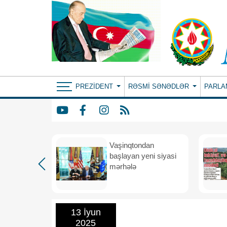
PREZIDENT
RƏSMI SƏNƏDLƏR
PARLA
rdən
Vaşinqtondan
hə
başlayan yeni siyasi
mərhələ
13 İyun
2025