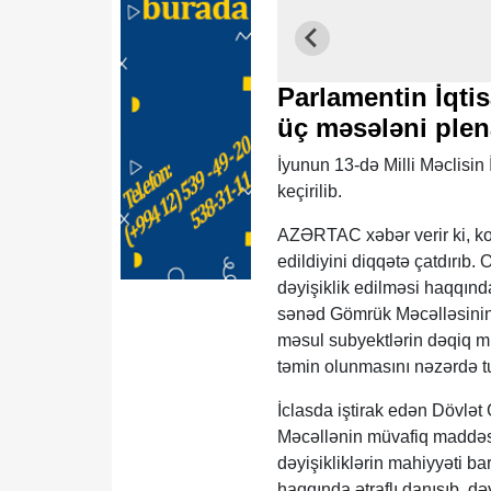
Parlamentin İqtis
üç məsələni plen
İyunun 13-də Milli Məclisin 
keçirilib.
AZƏRTAC xəbər verir ki, ko
edildiyini diqqətə çatdırıb.
dəyişiklik edilməsi haqqında
sənəd Gömrük Məcəlləsinin 
məsul subyektlərin dəqiq mü
təmin olunmasını nəzərdə tu
İclasda iştirak edən Dövlət
Məcəllənin müvafiq maddəs
dəyişikliklərin mahiyyəti ba
haqqında ətraflı danışıb, də