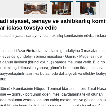
adi siyasət, sənaye və sahibkarlıq komi
ar iclasa tövsiyə edib
İqtisadi siyasət, sənaye və sahibkarlıq komitəsinin növbəti iclası
mitə sədri Azər Əmiraslanov iclasın gündəliyinə 3 məsələnin da
 O, əvvəlcə, gündəliyin birinci məsələsi - Gömrük Məcəlləsində
 qanun layihəsi (birinci oxunuş) barədə məlumat verib. Bildirib 
təkmilləşdirilməsi ilə yanaşı, gömrük borcunun ödənilməsi sa
əyyənləşdirilməsini və bu sahədə daha çevik və effektiv fəaliy
tur.
 Gömrük Komitəsinin Hüquqi Təminat İdarəsinin rəisi Tural Həsə
inə — gömrük borcunun ödənilməsi qaydalarına təklif olunan
rədə məlumat verərək, onların tətbiq mexanizmi və gözlənilən təs
yişikliklərin beynəlxalq təcrübə nəzərə alınmaqla hazırlandığını