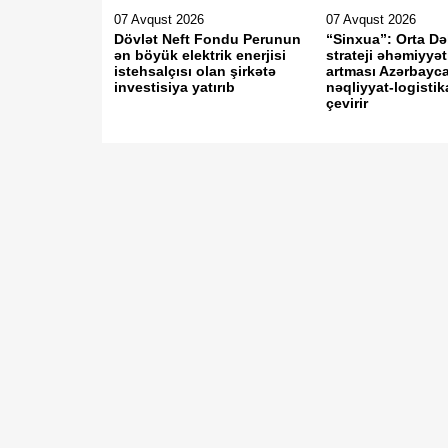
07 Avqust 2026
07 Avqust 2026
Dövlət Neft Fondu Perunun
“Sinxua”: Orta Də
ən böyük elektrik enerjisi
strateji əhəmiyyət
istehsalçısı olan şirkətə
artması Azərbayc
investisiya yatırıb
nəqliyyat-logisti
çevirir