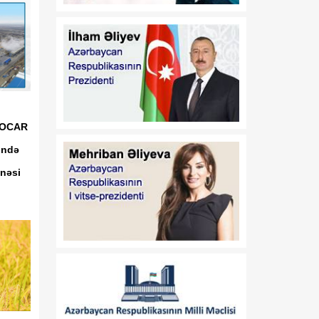
17:32
Orta Dəhlizin strateji
07 Avqust
elementinə çevrilən
Zəngəzur dəhlizi: Birillik
Vaşinqton diplomatiyasının
uğurları
17:30
Trans-Xəzər fiber-optik
07 Avqust
xətti Azərbaycanı
“SOCAR
Avrasiyanın rəqəmsal
ində
körpüsünə çevirir
nəsi
16:34
Ukraynalı ekspert:
07 Avqust
Azərbaycan xarici
siyasətinin əsas
prioritetinin yalnız milli
maraqların qorunması
olduğunu nümayiş etdirir
16:30
“Vətən” jurnalı: Özbəkistan
07 Avqust
və Azərbaycan: Müttəfiqlik