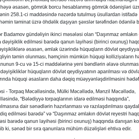
layihəyə əsasən, gömrük borcu hesablanmış gömrük ödənişləri üz
lənin 258.1-ci maddəsində nəzərdə tutulmuş üsullardan istifadə
həmin təminat üzrə öhdəlik daşıyan şəxslər tərəfindən ödənilə bi
r Badamov gündəliyin ikinci məsələsi olan “Daşınmaz əmlakın 
dəyişiklik edilməsi barədə qanun layihəsi (birinci oxunuş) haq
dəyişikliklərə əsasən, əmlak üzərində hüquqların dövlət qeydiyya
liyin təmin olunması, həmçinin mümkün hüquqi kolliziyaların hə
unun 9-cu və 15-ci maddələrinə yeni bəndlərin əlavə olunması 
, dəyişikliklər hüquqların dövlət qeydiyyatının aparılması və dövl
rında hüquqi əsasların daha dəqiq müəyyənləşdirilməsini hədəfl
i - Torpaq Məcəlləsində, Mülki Məcəllədə, Mənzil Məcəllədə,
ləsində, “Bələdiyyə torpaqlarının idarə edilməsi haqqında”,
ılmasına dair sənədlərin hazırlanması və razılaşdırılması qaydal
q edilməsi barədə” və “Daşınmaz əmlakın dövlət reyestri haq
məsi barədə qanun layihəsi (birinci oxunuş) haqqında danışan k
b ki, sənəd bir sıra qanunlara mühüm düzəlişləri ehtiva edir.