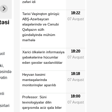
zəfəri idi
18:22
Tarixi Vaşinqton görüşü:
07 Avqust
ABŞ-Azərbaycan
təsi
əlaqələrində və Cənubi
Qafqazın sülh
gündəliyində mühüm
mərhələ
18:20
Xarici ölkələrin informasiya
xil
07 Avqust
şəbəkələrinə hücumlar
edən şəxslər saxlanılıblar
ki,
həsində
18:18
Heyvan kəsimi
yətin
07 Avqust
məntəqələrində
monitorinqlər aparılıb
nli
18:00
Professor: Süni
07 Avqust
texnologiyalar dilin
irləri
qarşısında aciz qala bilər