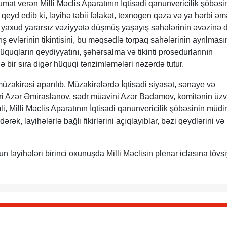
at verən Milli Məclis Aparatının İqtisadi qanunvericilik şöbəsi
yd edib ki, layihə təbii fəlakət, texnogen qəza və ya hərbi əm
yaxud yararsız vəziyyətə düşmüş yaşayış sahələrinin əvəzinə d
ş evlərinin tikintisini, bu məqsədlə torpaq sahələrinin ayrılmasın
uqların qeydiyyatını, şəhərsalma və tikinti prosedurlarının
də bir sıra digər hüquqi tənzimləmələri nəzərdə tutur.
üzakirəsi aparılıb. Müzakirələrdə İqtisadi siyasət, sənaye və
ri Azər Əmiraslanov, sədr müavini Azər Badamov, komitənin üzv
 Milli Məclis Aparatının İqtisadi qanunvericilik şöbəsinin müdir
k, layihələrlə bağlı fikirlərini açıqlayıblar, bəzi qeydlərini və
 layihələri birinci oxunuşda Milli Məclisin plenar iclasına tövs