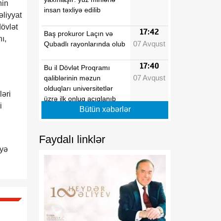
nin
insan təxliyə edilib
əliyyat
övlət
17:42
Baş prokuror Laçın və
ı,
07 Avqust
Qubadlı rayonlarında olub
17:40
Bu il Dövlət Proqramı
07 Avqust
qaliblərinin məzun
olduqları universitetlər
ləri
üzrə ilk onluq açıqlanıb
i
Bütün xəbərlər
17:39
Vaşinqton razılaşmaları
07 Avqust
Azərbaycanın sülh
Faydalı linklər
modelinə beynəlxalq
iyə
dəstəyi təsdiqlədi
17:36
Hərbi qulluqçular məharət
07 Avqust
dərəcələri üzrə sınaq
imtahanlarına cəlb
olunublar