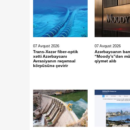
07 Avqust 2026
07 Avqust 2026
Trans-Xəzər fiber-optik
Azərbaycanın ban
xətti Azərbaycanı
“Moody’s”dən mü
Avrasiyanın rəqəmsal
qiymət alıb
körpüsünə çevirir