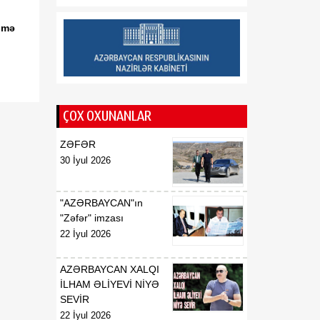
münasibətlərindən
inteqrasiyaya
əşmə
16:29
Kənd Təsərrüfatı
07 Avqust
Nazirliyinin vəzifəli şəxsləri
Qax və Balakən
rayonlarından olan
ÇOX OXUNANLAR
vətəndaşlarla görüşüb
ZƏFƏR
16:28
Azərbaycanın bank
30 İyul 2026
07 Avqust
sektoru “Moody’s”dən
müsbət qiymət alıb
"AZƏRBAYCAN"ın
16:27
Azərbaycan və
"Zəfər" imzası
07 Avqust
Ermənistan arasında sülh
22 İyul 2026
Cənubi Qafqaz üçün yeni
inkişaf mərhələsinin
AZƏRBAYCAN XALQI
əsasını qoya bilər
İLHAM ƏLİYEVİ NİYƏ
SEVİR
22 İyul 2026