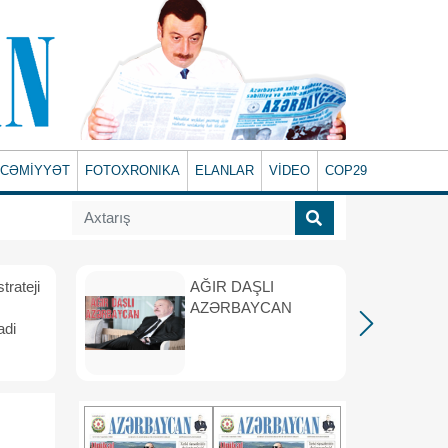
CƏMİYYƏT
FOTOXRONIKA
ELANLAR
VİDEO
COP29
rateji
AĞIR DAŞLI
AZƏRBAYCAN
adi