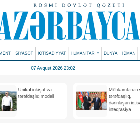
MENT
SİYASƏT
İQTİSADİYYAT
HUMANITAR
DÜNYA
İDMAN
07 Avqust 2026 23:02
Unikal inkişaf və
Möhkəmlənən st
tərəfdaşlıq modeli
tərəfdaşlıq,
dərinləşən iqtis
inteqrasiya