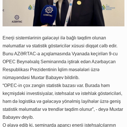
Enerji sistemlərinin gələcəyi ilə bağlı təqdim olunan
məlumatlar və statistik göstəricilər xüsusi diqqət cəlb edir.
Bunu AZƏRTAC-a açıqlamasında Vyanada keçirilən 9-cu
OPEC Beynəlxalq Seminarında iştirak edən Azərbaycan
Respublikası Prezidentinin İqlim məsələləri üzrə
nümayəndəsi Muxtar Babayev bildirib.
“OPEC-in çox zəngin statistik bazası var. Burada həm
keçmişdəki investisiyalar, istehsalat və istehlak göstəriciləri,
həm də logistika və gələcəyə yönəlmiş layihələr üzrə geniş
statistik məlumatlar və trendlər təqdim olunur”, - deyə Muxtar
Babayev deyib.
O əlavə edib ki, seminarda aparıcı enerji istehsalçılarının