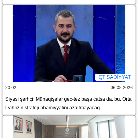
İQTİSADİYYAT
20:02
06.08.2026
Siyasi şərhçi: Münaqişələr gec-tez başa çatsa da, bu, Orta
Dəhlizin strateji əhəmiyyətini azaltmayacaq