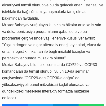
əksəriyyəti təmsil olunub və bu da gələcək enerji istehsalı və
istehlakı ilə bağlı ümumi yanaşmalarla tanış olmaq
baxımından faydalıdır.
Muxtar Babayev vurğulayıb ki, bir sıra ölkələr artıq xalis sıfır
və dekarbonizasiya proqramlarını qəbul edib və bu
proqramlar çərçivəsində yaşıl enerjiyə xüsusi yer ayrılır:
“Yaşıl hidrogen və digər alternativ enerji layihələri, eləcə də
onların logistik imkanları ilə bağlı müxtəlif baxışlar və
perspektivlər burada müzakirə olunur”.
Muxtar Babayev bildirib ki, seminarda COP29 və COP30
komandaları da təmsil olunub. İyulun 10-da seminar
çərçivəsində “COP29-dan COP30-a doğru” adlı
yüksəksəviyyəli panel müzakirəsi təşkil olunacaq və
gündəlikdəki məsələlər interaktiv formatda müzakirə
ediləcək.