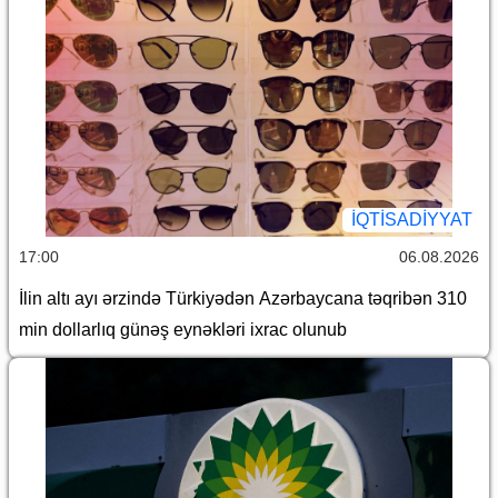
İQTİSADİYYAT
17:00
06.08.2026
İlin altı ayı ərzində Türkiyədən Azərbaycana təqribən 310
min dollarlıq günəş eynəkləri ixrac olunub