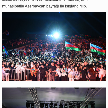
münasibətilə Azərbaycan bayrağı ilə işıqlandırılıb.