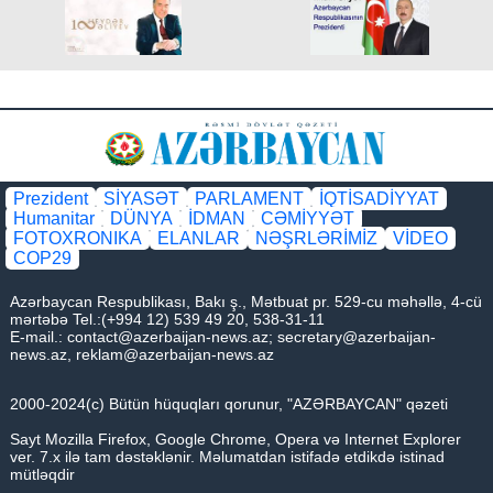
Prezident
SİYASƏT
PARLAMENT
İQTİSADİYYAT
Humanitar
DÜNYA
İDMAN
CƏMİYYƏT
FOTOXRONIKA
ELANLAR
NƏŞRLƏRİMİZ
VİDEO
COP29
Azərbaycan Respublikası, Bakı ş., Mətbuat pr. 529-cu məhəllə, 4-cü
mərtəbə Tel.:(+994 12) 539 49 20, 538-31-11
E-mail.:
contact@azerbaijan-news.az
;
secretary@azerbaijan-
news.az
,
reklam@azerbaijan-news.az
2000-2024(c) Bütün hüquqları qorunur, "AZƏRBAYCAN" qəzeti
Sayt Mozilla Firefox, Google Chrome, Opera və Internet Explorer
ver. 7.x ilə tam dəstəklənir. Məlumatdan istifadə etdikdə istinad
mütləqdir