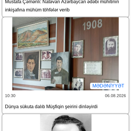
Mustafa Çəmənli: Natəvan Azərbaycan ədəbi mühitinin
inkişafına mühüm töhfələr verib
MƏDƏNIYYƏT
10:30
06.08.2026
Dünya sükuta dalıb Müşfiqin şeirini dinləyirdi