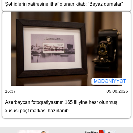
Şəhidlərin xatirəsinə ithaf olunan kitab: “Bəyaz durnalar”
MƏDƏNIYYƏT
16:37
05.08.2026
Azərbaycan fotoqrafiyasının 165 illiyinə həsr olunmuş
xüsusi poçt markası hazırlanıb