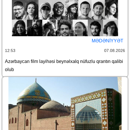
MƏDƏNIYYƏT
12:53
07.08.2026
Azərbaycan film layihəsi beynəlxalq nüfuzlu qrantın qalibi
olub