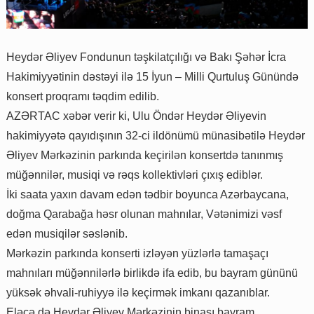
Heydər Əliyev Fondunun təşkilatçılığı və Bakı Şəhər İcra
Hakimiyyətinin dəstəyi ilə 15 İyun – Milli Qurtuluş Günündə
konsert proqramı təqdim edilib.
AZƏRTAC xəbər verir ki, Ulu Öndər Heydər Əliyevin
hakimiyyətə qayıdışının 32-ci ildönümü münasibətilə Heydər
Əliyev Mərkəzinin parkında keçirilən konsertdə tanınmış
müğənnilər, musiqi və rəqs kollektivləri çıxış ediblər.
İki saata yaxın davam edən tədbir boyunca Azərbaycana,
doğma Qarabağa həsr olunan mahnılar, Vətənimizi vəsf
edən musiqilər səslənib.
Mərkəzin parkında konserti izləyən yüzlərlə tamaşaçı
mahnıları müğənnilərlə birlikdə ifa edib, bu bayram gününü
yüksək əhvali-ruhiyyə ilə keçirmək imkanı qazanıblar.
Eləcə də Heydər Əliyev Mərkəzinin binası bayram