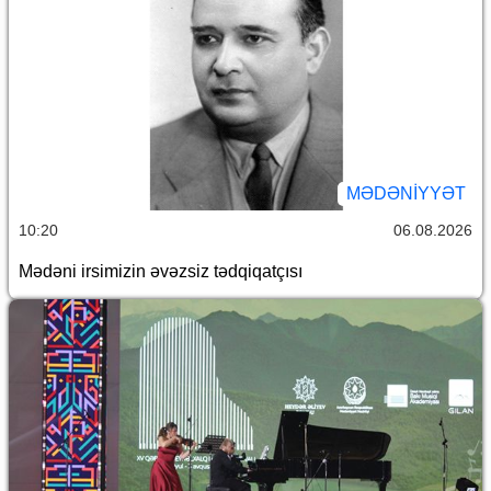
MƏDƏNIYYƏT
10:20
06.08.2026
Mədəni irsimizin əvəzsiz tədqiqatçısı