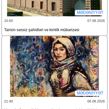
MƏDƏNIYYƏT
10:00
07.08.2026
Tarixin səssiz şahidləri və kimlik mübarizəsi
MƏDƏNIYYƏT
21:40
06.08.2026