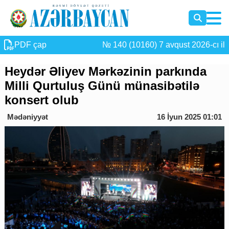
PDF çap
№ 140 (10160) 7 avqust 2026-cı il
Heydər Əliyev Mərkəzinin parkında
Milli Qurtuluş Günü münasibətilə
konsert olub
Mədəniyyət
16 İyun 2025 01:01