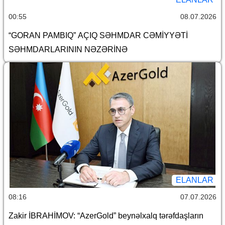
00:55
08.07.2026
“GORAN PAMBIQ” AÇIQ SƏHMDAR CƏMİYYƏTİ
SƏHMDARLARININ NƏZƏRİNƏ
ELANLAR
08:16
07.07.2026
Zakir İBRAHİMOV: “AzerGold” beynəlxalq tərəfdaşların