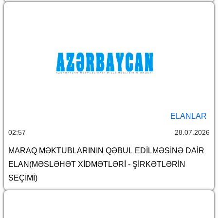
ELANLAR
02:57
28.07.2026
MARAQ MƏKTUBLARININ QƏBUL EDİLMƏSİNƏ DAİR
ELAN(MƏSLƏHƏT XİDMƏTLƏRİ - ŞİRKƏTLƏRİN
SEÇİMİ)