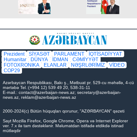
Prezident
SİYASƏT
PARLAMENT
İQTİSADİYYAT
Humanitar
DÜNYA
İDMAN
CƏMİYYƏT
FOTOXRONIKA
ELANLAR
NƏŞRLƏRİMİZ
VİDEO
COP29
Azərbaycan Respublikası, Bakı ş., Mətbuat pr. 529-cu məhəllə, 4-cü
mərtəbə Tel.:(+994 12) 539 49 20, 538-31-11
E-mail.:
contact@azerbaijan-news.az
;
secretary@azerbaijan-
news.az
,
reklam@azerbaijan-news.az
2000-2024(c) Bütün hüquqları qorunur, "AZƏRBAYCAN" qəzeti
Sayt Mozilla Firefox, Google Chrome, Opera və Internet Explorer
ver. 7.x ilə tam dəstəklənir. Məlumatdan istifadə etdikdə istinad
mütləqdir