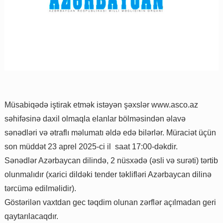
Müsabiqədə iştirak etmək istəyən şəxslər www.asco.az
səhifəsinə daxil olmaqla elanlar bölməsindən əlavə
sənədləri və ətraflı məlumatı əldə edə bilərlər. Müraciət üçün
son müddət 23 aprel 2025-ci il saat 17:00-dəkdir.
Sənədlər Azərbaycan dilində, 2 nüsxədə (əsli və surəti) tərtib
olunmalıdır (xarici dildəki tender təklifləri Azərbaycan dilinə
tərcümə edilməlidir).
Göstərilən vaxtdan gec təqdim olunan zərflər açılmadan geri
qaytarılacaqdır.