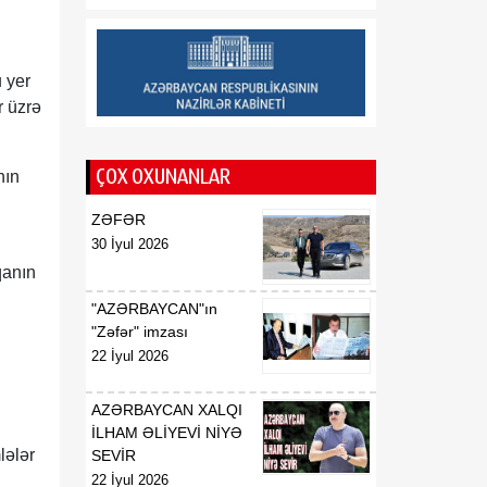
08 Avqust
taxıl sahəsindən 39 min
tondan çox məhsul
götürülüb
u yer
r üzrə
17:20
Aİ “Meta” və “TikTok”u
08 Avqust
dezinformasiyaya qarşı
daha qətiyyətli tədbirlər
ÇOX OXUNANLAR
nın
görməyə çağırıb
ZƏFƏR
17:15
Azərbaycan–ABŞ
30 İyul 2026
08 Avqust
əməkdaşlığının yeni
qanın
mərhələsi - Strateji
Tərəfdaşlıq Xartiyası
"AZƏRBAYCAN"ın
"Zəfər" imzası
22 İyul 2026
AZƏRBAYCAN XALQI
İLHAM ƏLİYEVİ NİYƏ
lələr
SEVİR
22 İyul 2026