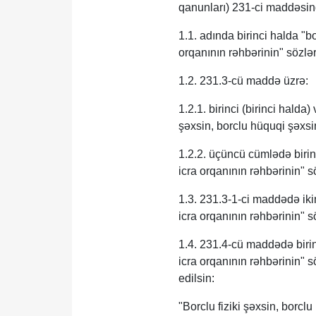
qanunları) 231-ci maddəsind
1.1. adında birinci halda "b
orqanının rəhbərinin" sözləri
1.2. 231.3-cü maddə üzrə:
1.2.1. birinci (birinci halda
şəxsin, borclu hüquqi şəxsin
1.2.2. üçüncü cümlədə birin
icra orqanının rəhbərinin" sö
1.3. 231.3-1-ci maddədə iki
icra orqanının rəhbərinin" sö
1.4. 231.4-cü maddədə birin
icra orqanının rəhbərinin" 
edilsin:
"Borclu fiziki şəxsin, borc