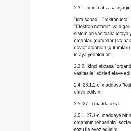
2.3.1. birinci abzasa aşağı
"İcra sənədi "Elektron icra
"Elektron notariat" və digər
sistemləri vasitəsilə icraya
orqanları (qurumları) və bəl
dövlət orqanları (qurumları
icraya yönəldirlər.";
2.3.2. ikinci abzasa "orqan
vasitəsilə" sözləri əlavə edi
2.4. 23.1.2-ci maddəyə "təşk
əlavə edilsin;
2.5. 27-ci maddə üzrə:
2.5.1. 27.1-ci maddəyə biri
orqanının rəhbərinin" sözlə
sözü ilə əvəz edilsin;