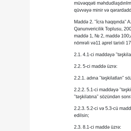
müvəqqəti məhdudlaşdırılm
qüvvəyə minir və qərardadda
Maddə 2. "İcra haqqında" 
Qanunvericilik Toplusu, 20
maddə 1, № 2, maddə 100;Az
nömrəli və11 aprel tarixli 1
2.1. 4.1-ci maddəyə "təşkilat
2.2. 5-ci maddə üzrə:
2.2.1. adına "təşkilatları" s
2.2.2. 5.1-ci maddəyə "təşki
"təşkilatına" sözündən sonra 
2.2.3. 5.2-ci və 5.3-cü maddə
edilsin;
2.3. 8.1-ci maddə üzrə: