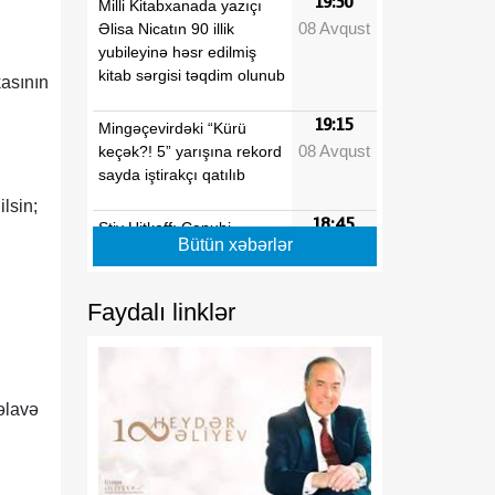
19:30
Milli Kitabxanada yazıçı
08 Avqust
Əlisa Nicatın 90 illik
yubileyinə həsr edilmiş
kitab sərgisi təqdim olunub
asının
19:15
Mingəçevirdəki “Kürü
08 Avqust
keçək?! 5” yarışına rekord
sayda iştirakçı qatılıb
ilsin;
18:45
Stiv Uitkoff: Cənubi
Bütün xəbərlər
08 Avqust
Qafqaz ölkələrinin
gələcəyi parlaqdır
Faydalı linklər
18:30
Azərbaycanın strateji
08 Avqust
baxışı Cənubi Qafqazın
yeni inkişaf mərhələsini
formalaşdırır
 əlavə
18:15
Göz sağlamlığını qorumaq
08 Avqust
üçün hər fəslə uyğun