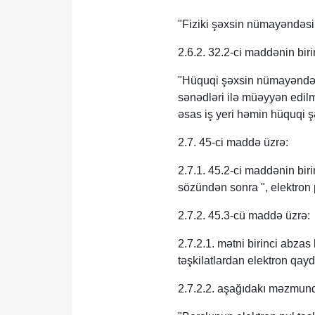
"Fiziki şəxsin nümayəndəsi 
2.6.2. 32.2-ci maddənin bir
"Hüquqi şəxsin nümayəndəsi
sənədləri ilə müəyyən edilm
əsas iş yeri həmin hüquqi şəx
2.7. 45-ci maddə üzrə:
2.7.1. 45.2-ci maddənin biri
sözündən sonra ", elektron p
2.7.2. 45.3-cü maddə üzrə:
2.7.2.1. mətni birinci abza
təşkilatlardan elektron qayd
2.7.2.2. aşağıdakı məzmunda