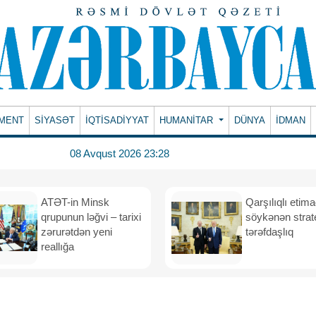
MENT
SİYASƏT
İQTİSADİYYAT
HUMANITAR
DÜNYA
İDMAN
08 Avqust 2026 23:28
ATƏT-in Minsk
Qarşılıqlı etim
qrupunun ləğvi – tarixi
söykənən strate
zərurətdən yeni
tərəfdaşlıq
reallığa