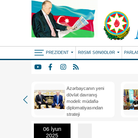
PREZIDENT
RƏSMI SƏNƏDLƏR
PARLA
Azərbaycanın yeni
bir il
dövlət davranış
ubi
modeli: müdafiə
eni
diplomatiyasından
nizamı və
strateji
n strateji
təşəbbüskarlığa
06 İyun
2025