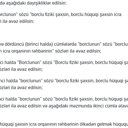
ə aşağıdakı dəyişikliklər edilsin:
orclunun" sözü "borclu fiziki şəxsin, borclu hüquqi şəxsin icra
 ilə əvəz edilsin;
) və dördüncü (birinci halda) cümlələrdə "borclunun" sözü "borclu 
 icra orqanının rəhbərinin" sözləri ilə əvəz edilsin;
ci halda "Borclunun" sözü "Borclu fiziki şəxsin, borclu hüquqi ş
zləri ilə əvəz edilsin;
nci halda "borclunun" sözü "borclu fiziki şəxsin, borclu hüquqi ş
zləri ilə əvəz edilsin;
ci halda "borclunun" sözü "borclu fiziki şəxsin, borclu hüquqi ş
sözləri ilə əvəz edilsin və aşağıdakı məzmunda ikinci cümlə əlav
lu hüquqi şəxsin icra orqanının rəhbərinin ölkədən getmək hüqu