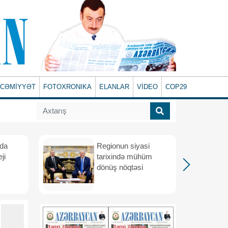
CƏMİYYƏT
FOTOXRONIKA
ELANLAR
VİDEO
COP29
ada
Regionun siyasi
ji
tarixində mühüm
dönüş nöqtəsi