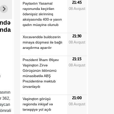
21:45
Paytaxtın Yasamal
08 Avqust
rayonunda keçirilən
ödənişsiz skrinninq
aksiyasında 400-ə yaxın
ində
qadın müayinə olunub
unda
21:30
Xocavənddə buldozerin
08 Avqust
minaya düşməsi ilə bağlı
araşdırma aparılır
21:15
Prezident İlham Əliyev
08 Avqust
Vaşinqton Zirvə
Görüşünün ildönümü
münasibətilə ABŞ
ü
Prezidentinə məktub
ünvanlayıb
asının
21:00
r 362,
Vaşinqton görüşü
08 Avqust
regionda inkişaf və
baycan
tərəqqiyə yol açıb
nömrəli