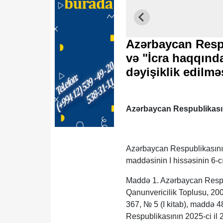
Azərbaycan Resp
və "İcra haqqın
dəyişiklik edilmə
Azərbaycan Respublikas
Azərbaycan Respublikasının
maddəsinin I hissəsinin 6-cı
Maddə 1. Azərbaycan Respu
Qanunvericilik Toplusu, 20
367, № 5 (I kitab), maddə 4
Respublikasının 2025-ci il 2