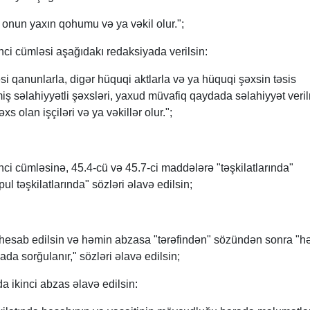
onun yaxın qohumu və ya vəkil olur.";
inci cümləsi aşağıdakı redaksiyada verilsin:
 qanunlarla, digər hüquqi aktlarla və ya hüquqi şəxsin təsis
iş səlahiyyətli şəxsləri, yaxud müvafiq qaydada səlahiyyət veri
s olan işçiləri və ya vəkillər olur.";
nci cümləsinə, 45.4-cü və 45.7-ci maddələrə "təşkilatlarında"
ul təşkilatlarında" sözləri əlavə edilsin;
s hesab edilsin və həmin abzasa "tərəfindən" sözündən sonra "h
ada sorğulanır," sözləri əlavə edilsin;
 ikinci abzas əlavə edilsin: