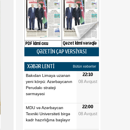
Qəzet kimi vərəqlə
PDF kimi oxu
QƏZETİN ÇAP VERSİYASI
XƏBƏR LENTİ
Bütün xəbərlər
22:10
Bakıdan Limaya uzanan
08 Avqust
yeni körpü: Azərbaycanın
Perudakı strateji
sərmayəsi
22:00
MDU və Azərbaycan
08 Avqust
Texniki Universiteti birgə
kadr hazırlığına başlayır