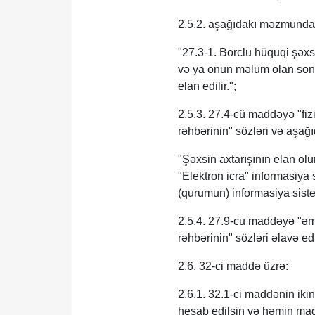
2.5.2. aşağıdakı məzmunda 
"27.3-1. Borclu hüquqi şəxsi
və ya onun məlum olan son 
elan edilir.";
2.5.3. 27.4-cü maddəyə "fizi
rəhbərinin" sözləri və aşağ
"Şəxsin axtarışının elan ol
"Elektron icra" informasiya 
(qurumun) informasiya sistem
2.5.4. 27.9-cu maddəyə "əml
rəhbərinin" sözləri əlavə edi
2.6. 32-ci maddə üzrə:
2.6.1. 32.1-ci maddənin ik
hesab edilsin və həmin mad