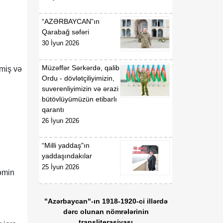
“AZƏRBAYCAN”ın
Qarabağ səfəri
30 İyun 2026
Müzəffər Sərkərdə, qalib
lmiş və
Ordu - dövlətçiliyimizin,
suverenliyimizin və ərazi
bütövlüyümüzün etibarlı
qarantı
26 İyun 2026
“Milli yaddaş"ın
yaddaşındakılar
25 İyun 2026
əmin
"Azərbaycan"-ın 1918-1920-ci illərdə
dərc olunan nömrələrinin
transliterasiyası