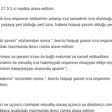
27.3-1-ci maddə əlavə edilsin:
n icra orqanının rəhbərinin axtarışı icra sənədinin icra olunduğ
yaşayış yeri (olduğu yer) üzrə, habelə hüquqi şəxsin olduğu ye
ki şəxsin" sözlərindən sonra ", borclu hüquqi şəxsin icra orqanı
ıdakı məzmunda ikinci cümlə əlavə edilsin:
unması və qərarın icrası ilə bağlı məlumat və sənəd mübadiləsi
sistemi ilə müvafiq icra hakimiyyəti orqanının müəyyən etdiyi or
inin inteqrasiyası əsasında aparılır.";
akının" sözündən sonra ", borclu hüquqi şəxsin icra orqanının
lsin;
inci və üçüncü cümlələri müvafiq olaraq üçüncü və dördüncü cüm
dəyə aşağıdakı məzmunda ikinci cümlə əlavə edilsin: