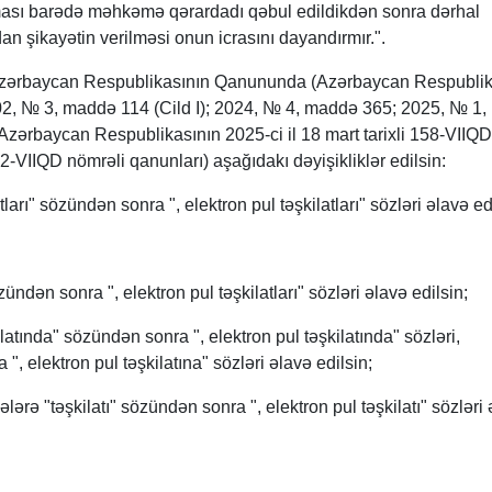
ası barədə məhkəmə qərardadı qəbul edildikdən sonra dərhal
n şikayətin verilməsi onun icrasını dayandırmır.".
Azərbaycan Respublikasının Qanununda (Azərbaycan Respublik
02, № 3, maddə 114 (Cild I); 2024, № 4, maddə 365; 2025, № 1,
ərbaycan Respublikasının 2025-ci il 18 mart tarixli 158-VIIQD
72-VIIQD nömrəli qanunları) aşağıdakı dəyişikliklər edilsin:
ları" sözündən sonra ", elektron pul təşkilatları" sözləri əlavə ed
özündən sonra ", elektron pul təşkilatları" sözləri əlavə edilsin;
latında" sözündən sonra ", elektron pul təşkilatında" sözləri,
", elektron pul təşkilatına" sözləri əlavə edilsin;
lərə "təşkilatı" sözündən sonra ", elektron pul təşkilatı" sözləri