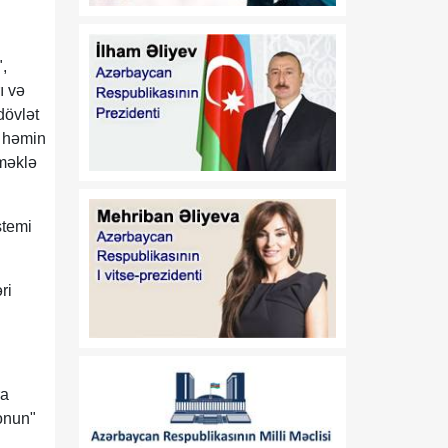
qidalanmaya və sağlam
həyat tərzinə diqqət
yetirmək lazımdır
,
18:00
ı və
Luvr İslam incəsənətinə
08 Avqust
həsr olunmuş müvəqqəti
dövlət
sərgi ilə diqqət
ə həmin
mərkəzindədir
rməklə
17:45
Siyasi şərhçi:
08 Avqust
Azərbaycanla Ermənistan
stemi
iqtisadi, siyasi və
humanitar müstəvidə
əməli addımlar atır
ri
17:30
Vaşinqton
08 Avqust
razılaşmalarından bir il
sonra: Cənubi Qafqazda
ra
sülh gündəliyi ŞƏRH
"onun"
17:25
Qazaxda 11,7 min hektar