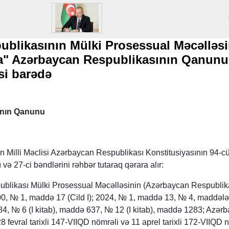
ublikasının Mülki Prosessual Məcəlləs
da" Azərbaycan Respublikasının Qanun
si barədə
ının Qanunu
 Milli Məclisi Azərbaycan Respublikası Konstitusiyasının 94-c
 və 27-ci bəndlərini rəhbər tutaraq qərara alır:
blikası Mülki Prosessual Məcəlləsinin (Azərbaycan Respublik
00, № 1, maddə 17 (Cild I); 2024, № 1, maddə 13, № 4, maddələ
84, № 6 (I kitab), maddə 637, № 12 (I kitab), maddə 1283; Azər
8 fevral tarixli 147-VIIQD nömrəli və 11 aprel tarixli 172-VIIQD 