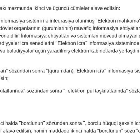
dakı məzmunda ikinci və üçüncü cümlələr əlavə edilsin:
" informasiya sistemi ilə inteqrasiya olunmuş "Elektron məhkəmə"
 dövlət orqanlarının (qurumlarının) müvafiq informasiya ehtiyatlar
 yönəldilir. İnformasiya ehtiyatları və sistemləri mövcud olmayan 
ədiyyələr icra sənədlərini "Elektron icra" informasiya sistemind
) və bələdiyyələr üçün yaradılmış elektron kabinetlərdə yerləşdi
dan" sözündən sonra "(qurumdan) "Elektron icra" informasiya si
lsin;
ilatlarında" sözündən sonra ", elektron pul təşkilatlarında" sözlə
nci halda "borclunun" sözündən sonra ", borclu hüquqi şəxsin ic
ri əlavə edilsin, həmin maddədə ikinci halda "borclunun" sözü 