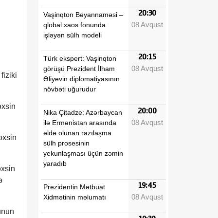
20:30
Vaşinqton Bəyannaməsi –
08 Avqust
qlobal xaos fonunda
işləyən sülh modeli
20:15
Türk ekspert: Vaşinqton
08 Avqust
görüşü Prezident İlham
fiziki
Əliyevin diplomatiyasının
növbəti uğurudur
əxsin
20:00
Nika Çitadze: Azərbaycan
08 Avqust
ilə Ermənistan arasında
əldə olunan razılaşma
əxsin
sülh prosesinin
yekunlaşması üçün zəmin
yaradıb
əxsin
ə
19:45
Prezidentin Mətbuat
08 Avqust
Xidmətinin məlumatı
qunun