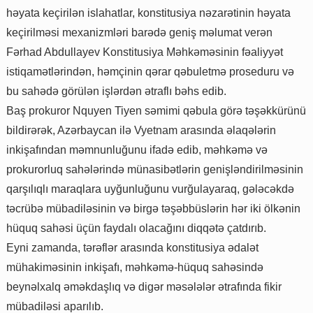
həyata keçirilən islahatlar, konstitusiya nəzarətinin həyata
keçirilməsi mexanizmləri barədə geniş məlumat verən
Fərhad Abdullayev Konstitusiya Məhkəməsinin fəaliyyət
istiqamətlərindən, həmçinin qərar qəbuletmə proseduru və
bu sahədə görülən işlərdən ətraflı bəhs edib.
Baş prokuror Nquyen Tiyen səmimi qəbula görə təşəkkürünü
bildirərək, Azərbaycan ilə Vyetnam arasında əlaqələrin
inkişafından məmnunluğunu ifadə edib, məhkəmə və
prokurorluq sahələrində münasibətlərin genişləndirilməsinin
qarşılıqlı maraqlara uyğunluğunu vurğulayaraq, gələcəkdə
təcrübə mübadiləsinin və birgə təşəbbüslərin hər iki ölkənin
hüquq sahəsi üçün faydalı olacağını diqqətə çatdırıb.
Eyni zamanda, tərəflər arasında konstitusiya ədalət
mühakiməsinin inkişafı, məhkəmə-hüquq sahəsində
beynəlxalq əməkdaşlıq və digər məsələlər ətrafında fikir
mübadiləsi aparılıb.