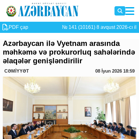
PDF çap
№ 141 (10161) 8 avqust 2026-cı il
Azərbaycan ilə Vyetnam arasında
məhkəmə və prokurorluq sahələrində
əlaqələr genişləndirilir
CƏMİYYƏT
08 İyun 2026 18:59