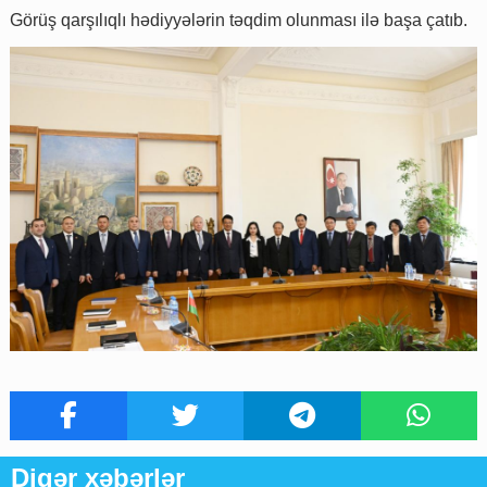
Görüş qarşılıqlı hədiyyələrin təqdim olunması ilə başa çatıb.
Digər xəbərlər