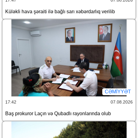
Küləkli hava şəraiti ilə bağlı sarı xəbərdarlıq verilib
CƏMİYYƏT
17:42
07.08.2026
Baş prokuror Laçın və Qubadlı rayonlarında olub