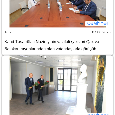
CƏMİYYƏT
16:29
07.08.2026
Kənd Təsərrüfatı Nazirliyinin vəzifəli şəxsləri Qax və
Balakən rayonlarından olan vətəndaşlarla görüşüb