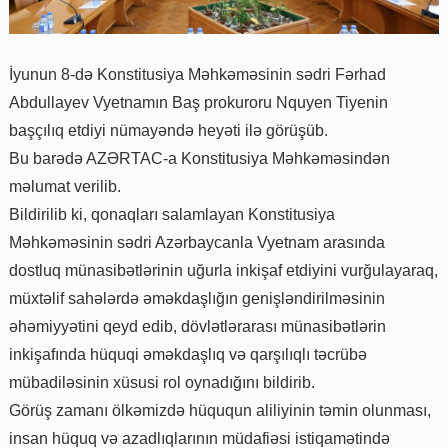
İyunun 8-də Konstitusiya Məhkəməsinin sədri Fərhad
Abdullayev Vyetnamın Baş prokuroru Nquyen Tiyenin
başçılıq etdiyi nümayəndə heyəti ilə görüşüb.
Bu barədə AZƏRTAC-a Konstitusiya Məhkəməsindən
məlumat verilib.
Bildirilib ki, qonaqları salamlayan Konstitusiya
Məhkəməsinin sədri Azərbaycanla Vyetnam arasında
dostluq münasibətlərinin uğurla inkişaf etdiyini vurğulayaraq,
müxtəlif sahələrdə əməkdaşlığın genişləndirilməsinin
əhəmiyyətini qeyd edib, dövlətlərarası münasibətlərin
inkişafında hüquqi əməkdaşlıq və qarşılıqlı təcrübə
mübadiləsinin xüsusi rol oynadığını bildirib.
Görüş zamanı ölkəmizdə hüququn aliliyinin təmin olunması,
insan hüquq və azadlıqlarının müdafiəsi istiqamətində