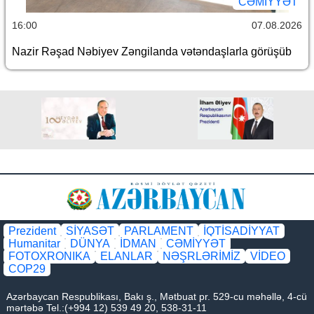
CƏMİYYƏT
16:00
07.08.2026
Nazir Rəşad Nəbiyev Zəngilanda vətəndaşlarla görüşüb
Prezident
SİYASƏT
PARLAMENT
İQTİSADİYYAT
Humanitar
DÜNYA
İDMAN
CƏMİYYƏT
FOTOXRONIKA
ELANLAR
NƏŞRLƏRİMİZ
VİDEO
COP29
Azərbaycan Respublikası, Bakı ş., Mətbuat pr. 529-cu məhəllə, 4-cü
mərtəbə Tel.:(+994 12) 539 49 20, 538-31-11