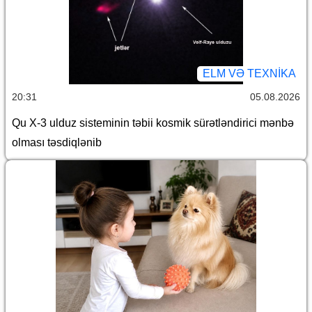
ELM VƏ TEXNIKA
20:31
05.08.2026
Qu X-3 ulduz sisteminin təbii kosmik sürətləndirici mənbə
olması təsdiqlənib