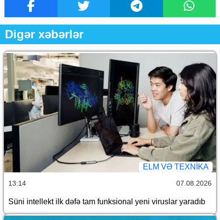
Digər xəbərlər
ELM VƏ TEXNIKA
13:14
07.08.2026
Süni intellekt ilk dəfə tam funksional yeni viruslar yaradıb