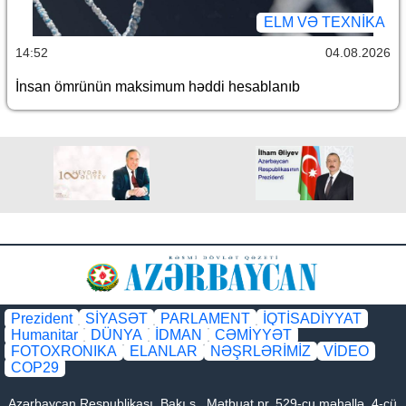
ELM VƏ TEXNIKA
14:52
04.08.2026
İnsan ömrünün maksimum həddi hesablanıb
Prezident
SİYASƏT
PARLAMENT
İQTİSADİYYAT
Humanitar
DÜNYA
İDMAN
CƏMİYYƏT
FOTOXRONIKA
ELANLAR
NƏŞRLƏRİMİZ
VİDEO
COP29
Azərbaycan Respublikası, Bakı ş., Mətbuat pr. 529-cu məhəllə, 4-cü