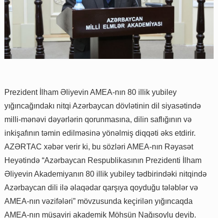
Prezident İlham Əliyevin AMEA-nın 80 illik yubiley
yığıncağındakı nitqi Azərbaycan dövlətinin dil siyasətində
milli-mənəvi dəyərlərin qorunmasına, dilin saflığının və
inkişafının təmin edilməsinə yönəlmiş diqqəti əks etdirir.
AZƏRTAC xəbər verir ki, bu sözləri AMEA-nın Rəyasət
Heyətində “Azərbaycan Respublikasının Prezidenti İlham
Əliyevin Akademiyanın 80 illik yubiley tədbirindəki nitqində
Azərbaycan dili ilə əlaqədar qarşıya qoyduğu tələblər və
AMEA-nın vəzifələri” mövzusunda keçirilən yığıncaqda
AMEA-nın müşaviri akademik Möhsün Nağısoylu deyib.