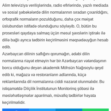
Alim televiziya verilişlərində, radio efirlərində, yazılı mediada
və sosial şəbəkələrdə dilin normalarının sıradan çıxarıldığını,
orfoqrafik normaların pozulduğunu, daha çox məişət
üslubundan istifadə olunduğunu söyləyib. O, bütün bu
prosesləri qaydaya salmaq üçün məsul şəxslərin iştirakı ilə
dillə bağlı ayrıca tədbirin keçirilməsini məqsədəuyğun hesab
edib.
Azərbaycan dilinin saflığını qorumağın, ədəbi dilin
normalarına riayət etməyin hər bir Azərbaycan vətəndaşının
borcu olduğunu deyən akademik Möhsün Nağısoylu qeyd
edib ki, mağaza və restoranların adlarında, küçə
reklamlarında dil normalarına ciddi nəzarət olunmalıdır. Bu
istiqamətdə Dilçilik İnstitutunun Monitorinq şöbəsi ilə
məsləhətləşmələr aparılmalı, müvafiq tədbirlər həyata
keçirilməlidir.