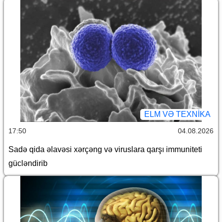
ELM VƏ TEXNIKA
17:50
04.08.2026
Sadə qida əlavəsi xərçəng və viruslara qarşı immuniteti
gücləndirib