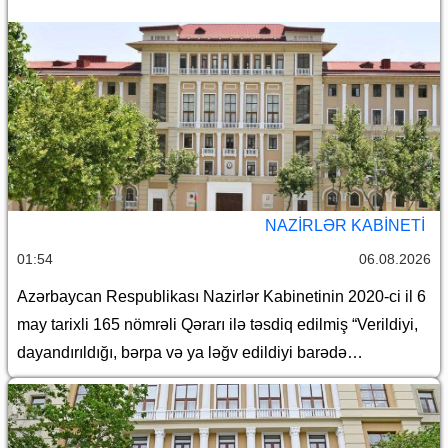
barədə
NAZIRLƏR KABINETI
01:54
06.08.2026
Azərbaycan Respublikası Nazirlər Kabinetinin 2020-ci il 6
may tarixli 165 nömrəli Qərarı ilə təsdiq edilmiş “Verildiyi,
dayandırıldığı, bərpa və ya ləğv edildiyi barədə
Azərbaycan Respublikasının Dövlət Gömrük Komitəsinə
məlumat göndərilməli olan lisenziyaların və icazələrin
Siyahısı”nda dəyişiklik edilməsi haqqında