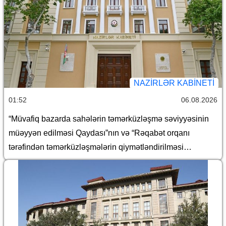
NAZIRLƏR KABINETI
01:52
06.08.2026
“Müvafiq bazarda sahələrin təmərküzləşmə səviyyəsinin
müəyyən edilməsi Qaydası”nın və “Rəqabət orqanı
tərəfindən təmərküzləşmələrin qiymətləndirilməsi
Qaydası”nın təsdiq edilməsi haqqında