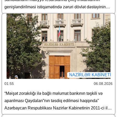
genişləndirilməsi istiqamətində zəruri dövlət dəstəyinin
gücləndirilməsi və “Azərbaycan Respublikası adından
borc alınması və zəmanət verilməsi Qaydası”nın təsdiq
edilməsi haqqında” Azərbaycan Respublikası
Prezidentinin 2018-ci il 18 dekabr tarixli 410 nömrəli
Fərmanında dəyişiklik edilməsi barədə” Azərbaycan
Respublikası Prezidentinin 2023-cü il 9 yanvar tarixli 1957
nömrəli Fərmanında dəyişiklik edilməsi haqqında”
Azərbaycan Respublikası Prezidentinin 2026-cı il 15
yanvar tarixli 578 nömrəli Fərmanının icrası ilə əlaqədar
NAZIRLƏR KABINETI
Azərbaycan Respublikası Nazirlər Kabinetinin bəzi
01:55
06.08.2026
qərarlarında dəyişiklik edilməsi barədə
“Məişət zorakılığı ilə bağlı məlumat bankının təşkili və
aparılması Qaydaları”nın təsdiq edilməsi haqqında”
Azərbaycan Respublikası Nazirlər Kabinetinin 2011-ci il
19 dekabr tarixli 207 nömrəli Qərarında dəyişiklik edilməsi