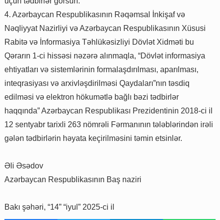
üçün tədbirlər görsün.
4. Azərbaycan Respublikasının Rəqəmsal İnkişaf və
Nəqliyyat Nazirliyi və Azərbaycan Respublikasının Xüsusi
Rabitə və İnformasiya Təhlükəsizliyi Dövlət Xidməti bu
Qərarın 1-ci hissəsi nəzərə alınmaqla, “Dövlət informasiya
ehtiyatları və sistemlərinin formalaşdırılması, aparılması,
inteqrasiyası və arxivləşdirilməsi Qaydaları”nın təsdiq
edilməsi və elektron hökumətlə bağlı bəzi tədbirlər
haqqında” Azərbaycan Respublikası Prezidentinin 2018-ci il
12 sentyabr tarixli 263 nömrəli Fərmanının tələblərindən irəli
gələn tədbirlərin həyata keçirilməsini təmin etsinlər.
Əli Əsədov
Azərbaycan Respublikasının Baş naziri
Bakı şəhəri, “14” “iyul” 2025-ci il