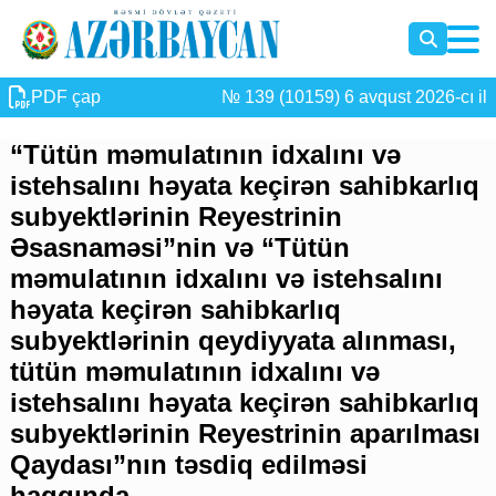
PDF çap
№ 139 (10159) 6 avqust 2026-cı il
“Tütün məmulatının idxalını və
istehsalını həyata keçirən sahibkarlıq
subyektlərinin Reyestrinin
Əsasnaməsi”nin və “Tütün
məmulatının idxalını və istehsalını
həyata keçirən sahibkarlıq
subyektlərinin qeydiyyata alınması,
tütün məmulatının idxalını və
istehsalını həyata keçirən sahibkarlıq
subyektlərinin Reyestrinin aparılması
Qaydası”nın təsdiq edilməsi
haqqında