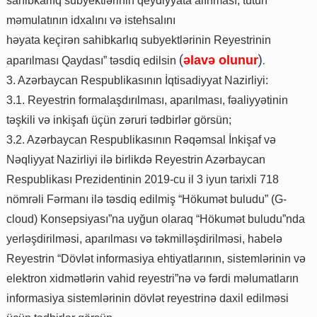
sahibkarlıq subyektlərinin qeydiyyata alınması, tütün
məmulatının idxalını və istehsalını
həyata keçirən sahibkarlıq subyektlərinin Reyestrinin
(
).
əlavə olunur
aparılması Qaydası” təsdiq edilsin
3. Azərbaycan Respublikasının İqtisadiyyat Nazirliyi:
3.1. Reyestrin formalaşdırılması, aparılması, fəaliyyətinin
təşkili və inkişafı üçün zəruri tədbirlər görsün;
3.2. Azərbaycan Respublikasının Rəqəmsal İnkişaf və
Nəqliyyat Nazirliyi ilə birlikdə Reyestrin Azərbaycan
Respublikası Prezidentinin 2019-cu il 3 iyun tarixli 718
nömrəli Fərmanı ilə təsdiq edilmiş “Hökumət buludu” (G-
cloud) Konsepsiyası”na uyğun olaraq “Hökumət buludu”nda
yerləşdirilməsi, aparılması və təkmilləşdirilməsi, habelə
Reyestrin “Dövlət informasiya ehtiyatlarının, sistemlərinin və
elektron xidmətlərin vahid reyestri”nə və fərdi məlumatların
informasiya sistemlərinin dövlət reyestrinə daxil edilməsi