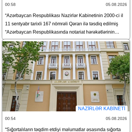
00:58
05.08.2026
“Azərbaycan Respublikası Nazirlər Kabinetinin 2000-ci il
11 sentyabr tarixli 167 nömrəli Qərarı ilə təsdiq edilmiş
“Azərbaycan Respublikasında notariat hərəkətlərinin
aparılması qaydaları haqqında Təlimat”da dəyişiklik
edilməsi barədə
NAZIRLƏR KABINETI
00:54
05.08.2026
“Sığortalıların təqdim etdiyi məlumatlar əsasında sığorta