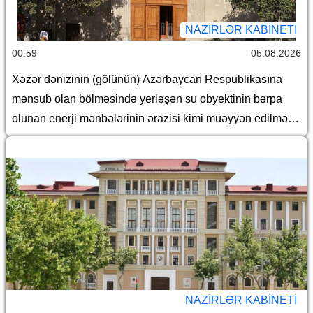
NAZIRLƏR KABINETI
00:59
05.08.2026
Xəzər dənizinin (gölünün) Azərbaycan Respublikasına
mənsub olan bölməsində yerləşən su obyektinin bərpa
olunan enerji mənbələrinin ərazisi kimi müəyyən edilməsi
haqqında
NAZIRLƏR KABINETI