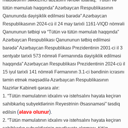
tütün məmulatı haqqında” Azərbaycan Respublikasının
Qanununda dəyişiklik edilməsi barədə” Azərbaycan
Respublikasının 2024-cü il 24 may tarixli 1161-VIQD nömrəli
Qanununun tətbiqi və “Tütün və tütün məmulatı haqqında”
Azərbaycan Respublikası Qanununun tətbiq edilməsi
barədə” Azərbaycan Respublikası Prezidentinin 2001-ci il 3
sentyabr tarixli 573 nömrəli Fərmanında dəyişiklik edilməsi
haqqında” Azərbaycan Respublikası Prezidentinin 2024-cü il
15 iyul tarixli 141 nömrəli Fərmanının 3.1-ci bəndinin icrasını
təmin etmək məqsədilə Azərbaycan Respublikasının
Nazirlər Kabineti qərara alır:
1. “Tütün məmulatının idxalını və istehsalını həyata keçirən
sahibkarlıq subyektlərinin Reyestrinin Əsasnaməsi” təsdiq
(
).
əlavə olunur
edilsin
2. “Tütün məmulatının idxalını və istehsalını həyata keçirən