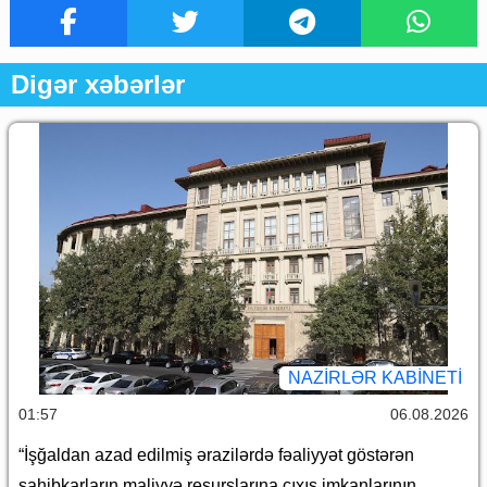
Digər xəbərlər
NAZIRLƏR KABINETI
01:57
06.08.2026
“İşğaldan azad edilmiş ərazilərdə fəaliyyət göstərən
sahibkarların maliyyə resurslarına çıxış imkanlarının