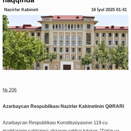
Nazirlər Kabineti
16 İyul 2025 01:41
№ 206
Azərbaycan Respublikası Nazirlər Kabinetinin QƏRARI
Azərbaycan Respublikası Konstitusiyasının 119-cu
maddəsinin səkkizinci abzasını rəhbər tutaraq, “Tütün və