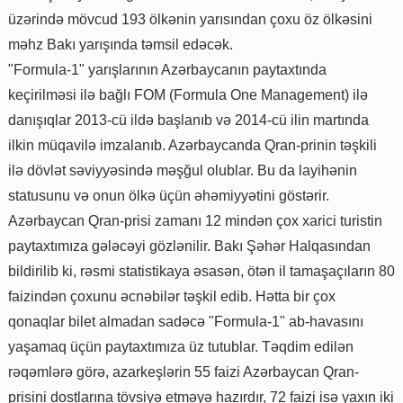
üzərində mövcud 193 ölkənin yarısından çoxu öz ölkəsini
məhz Bakı yarışında təmsil edəcək.
"Formula-1" yarışlarının Azərbaycanın paytaxtında
keçirilməsi ilə bağlı FOM (Formula One Management) ilə
danışıqlar 2013-cü ildə başlanıb və 2014-cü ilin martında
ilkin müqavilə imzalanıb. Azərbaycanda Qran-prinin təşkili
ilə dövlət səviyyəsində məşğul olublar. Bu da layihənin
statusunu və onun ölkə üçün əhəmiyyətini göstərir.
Azərbaycan Qran-prisi zamanı 12 mindən çox xarici turistin
paytaxtımıza gələcəyi gözlənilir. Bakı Şəhər Halqasından
bildirilib ki, rəsmi statistikaya əsasən, ötən il tamaşaçıların 80
faizindən çoxunu əcnəbilər təşkil edib. Hətta bir çox
qonaqlar bilet almadan sadəcə "Formula-1" ab-havasını
yaşamaq üçün paytaxtımıza üz tutublar. Təqdim edilən
rəqəmlərə görə, azarkeşlərin 55 faizi Azərbaycan Qran-
prisini dostlarına tövsiyə etməyə hazırdır, 72 faizi isə yaxın iki