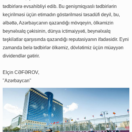
tədbirlərə evsahibliyi edib. Bu genişmiqyaslı tədbirlərin
keçirilməsi üçün etimadın göstərilməsi təsadüfi deyil, bu,
əlbəttə, Azərbaycanın qazandığı mövqeyin, ölkəmizin
beynəlxalq çəkisinin, dünya ictimaiyyəti, beynəlxalq
təşkilatlar qarşısında qazandığı reputasiyanın ifadəsidir. Eyni
zamanda belə tədbirlər ölkəmiz, dövlətimiz üçün müəyyən
dividendlər gətirir.
Elçin CƏFƏROV,
"Azərbaycan"