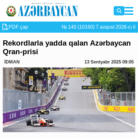
PDF çap
№ 140 (10160) 7 avqust 2026-cı il
Rekordlarla yadda qalan Azərbaycan
Qran-prisi
İDMAN
13 Sentyabr 2025 09:05