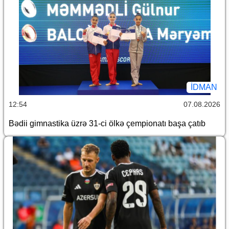
İDMAN
12:54
07.08.2026
Bədii gimnastika üzrə 31-ci ölkə çempionatı başa çatıb