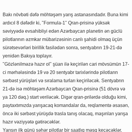
Bakı növbəti dəfə möhtəşəm yarış astanasındadır. Buna kimi
ardıcıl 8 dəfədir ki, "Formula-1" Qran-prisinə yüksək
səviyyədə evsahibliyi edən Azərbaycan planetin ən güclü
pilotlarının əzmkar mübarizəsinin canlı şahidi olmaq üçün
sürətsevərləri birillik fasilədən sonra, sentyabrın 19-21-də
yenidən Bakıya toplayır.
"Gözlənilməzə hazır ol" şüarı ilə keçirilən cari mövsümün 17-
ci mərhələsində 19 və 20 sentyabr tarixlərində pilotların
sərbəst yürüşləri və sıralama turları keçiriləcək. Sentyabrın
21-də isə möhtəşəm Azərbaycan Qran-prisinə (51 dövrə və
ya 120 dəq.) start veriləcək. Digər qran-prilərdə olduğu kimi,
paytaxtımızda yarışacaq komandalar da, reqlamentə əsasən,
öncə iki sərbəst yürüşdə trasla tanış olacaq, maşınları yarışa
hazır vəziyyətə gətirəcəklər.
Yarışın ilk günü səhər pilotlar bir saatlıq məşq keçəcəklər.