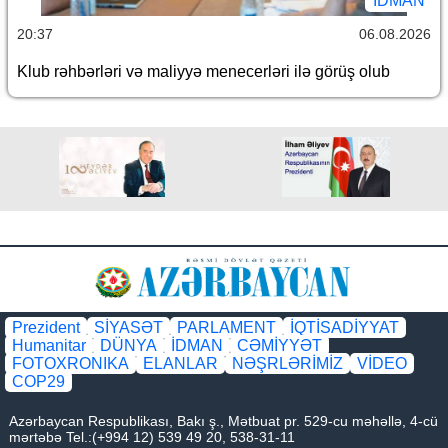
İDMAN
20:37
06.08.2026
Klub rəhbərləri və maliyyə menecerləri ilə görüş olub
Prezident
SİYASƏT
PARLAMENT
İQTİSADİYYAT
Humanitar
DÜNYA
İDMAN
CƏMİYYƏT
FOTOXRONIKA
ELANLAR
NƏŞRLƏRİMİZ
VİDEO
COP29
Azərbaycan Respublikası, Bakı ş., Mətbuat pr. 529-cu məhəllə, 4-cü
mərtəbə Tel.:(+994 12) 539 49 20, 538-31-11