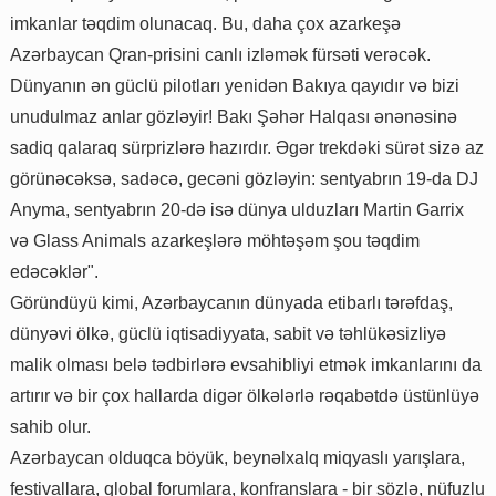
imkanlar təqdim olunacaq. Bu, daha çox azarkeşə
Azərbaycan Qran-prisini canlı izləmək fürsəti verəcək.
Dünyanın ən güclü pilotları yenidən Bakıya qayıdır və bizi
unudulmaz anlar gözləyir! Bakı Şəhər Halqası ənənəsinə
sadiq qalaraq sürprizlərə hazırdır. Əgər trekdəki sürət sizə az
görünəcəksə, sadəcə, gecəni gözləyin: sentyabrın 19-da DJ
Anyma, sentyabrın 20-də isə dünya ulduzları Martin Garrix
və Glass Animals azarkeşlərə möhtəşəm şou təqdim
edəcəklər".
Göründüyü kimi, Azərbaycanın dünyada etibarlı tərəfdaş,
dünyəvi ölkə, güclü iqtisadiyyata, sabit və təhlükəsizliyə
malik olması belə tədbirlərə evsahibliyi etmək imkanlarını da
artırır və bir çox hallarda digər ölkələrlə rəqabətdə üstünlüyə
sahib olur.
Azərbaycan olduqca böyük, beynəlxalq miqyaslı yarışlara,
festivallara, qlobal forumlara, konfranslara - bir sözlə, nüfuzlu