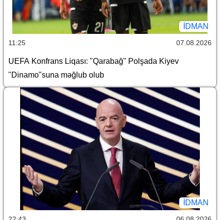
İDMAN
11:25
07.08.2026
UEFA Konfrans Liqası: "Qarabağ" Polşada Kiyev
"Dinamo"suna məğlub olub
İDMAN
22:43
06.08.2026