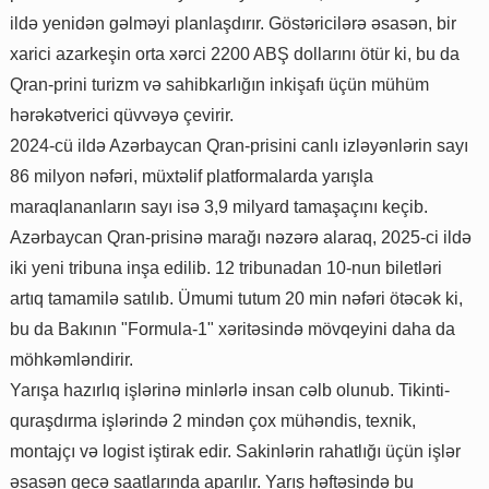
ildə yenidən gəlməyi planlaşdırır. Göstəricilərə əsasən, bir
xarici azarkeşin orta xərci 2200 ABŞ dollarını ötür ki, bu da
Qran-prini turizm və sahibkarlığın inkişafı üçün mühüm
hərəkətverici qüvvəyə çevirir.
2024-cü ildə Azərbaycan Qran-prisini canlı izləyənlərin sayı
86 milyon nəfəri, müxtəlif platformalarda yarışla
maraqlananların sayı isə 3,9 milyard tamaşaçını keçib.
Azərbaycan Qran-prisinə marağı nəzərə alaraq, 2025-ci ildə
iki yeni tribuna inşa edilib. 12 tribunadan 10-nun biletləri
artıq tamamilə satılıb. Ümumi tutum 20 min nəfəri ötəcək ki,
bu da Bakının "Formula-1" xəritəsində mövqeyini daha da
möhkəmləndirir.
Yarışa hazırlıq işlərinə minlərlə insan cəlb olunub. Tikinti-
quraşdırma işlərində 2 mindən çox mühəndis, texnik,
montajçı və logist iştirak edir. Sakinlərin rahatlığı üçün işlər
əsasən gecə saatlarında aparılır. Yarış həftəsində bu