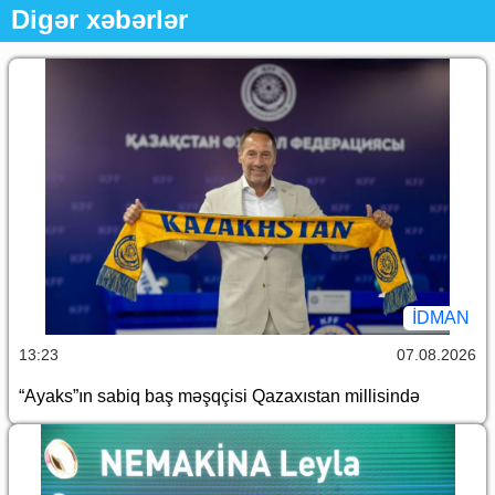
Digər xəbərlər
İDMAN
13:23
07.08.2026
“Ayaks”ın sabiq baş məşqçisi Qazaxıstan millisində