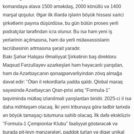
komandaya əlavə 1500 əməkdaş, 2000 könüllü və 1400
marşal qoşulur. Əgər ilk illərdə işlərin böyük hissəsi xarici
şirkətlərin payına düşürdüsə, bu gün bütün proses yerli
podratçılar tərəfindən icra olunur. Bu isə həm yeni iş
yerlərinin açılmasına, həm də yerli mütəxəssislərin
təcrübəsinin artmasına şərait yaradır.
Bakı Şəhər Halqası Əməliyyat Şirkətinin baş direktoru
Maqsud Fərzullayev azarkeşləri həm həyəcanlı yarışdan,
həm də Azərbaycanın qonaqpərvərliyindən zövq almağa
dəvət edir: "Ötən il rekordlarla yadda qaldı. Qlobal maraq
sayəsində Azərbaycan Qran-prisi artıq "Formula-1"
təqvimində mütləq izlənilməli yarışlardan biridir. 2025-ci il isə
daha möhtəşəm olacaq. İki yeni tribunaya görə tədbir tarixdə
ən böyük tamaşaçı tutumuna sahib olacaq. İlk dəfə eksklüziv
"Formula-1 Çempionlar Klubu" fəaliyyət göstərəcək və
burada pit-leyn mənzərələri, paddok turları və digər unikal