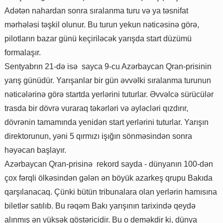
Adətən nahardan sonra sıralanma turu və ya təsnifat
mərhələsi təşkil olunur. Bu turun yekun nəticəsinə görə,
pilotların bazar günü keçiriləcək yarışda start düzümü
formalaşır.
Sentyabrın 21-də isə sayca 9-cu Azərbaycan Qran-prisinin
yarış günüdür. Yarışanlar bir gün əvvəlki sıralanma turunun
nəticələrinə görə startda yerlərini tuturlar. Əvvəlcə sürücülər
trasda bir dövrə vuraraq təkərləri və əyləcləri qızdırır,
dövrənin tamamında yenidən start yerlərini tuturlar. Yarışın
direktorunun, yəni 5 qırmızı işığın sönməsindən sonra
həyəcan başlayır.
Azərbaycan Qran-prisinə rekord sayda - dünyanın 100-dən
çox fərqli ölkəsindən gələn ən böyük azarkeş qrupu Bakıda
qarşılanacaq. Çünki bütün tribunalara olan yerlərin hamısına
biletlər satılıb. Bu rəqəm Bakı yarışının tarixində qeydə
alınmış ən yüksək göstəricidir. Bu o deməkdir ki, dünya