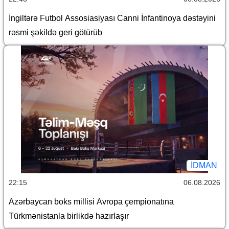
İngiltərə Futbol Assosiasiyası Canni İnfantinoya dəstəyini
rəsmi şəkildə geri götürüb
İDMAN
22:15
06.08.2026
Azərbaycan boks millisi Avropa çempionatına
Türkmənistanla birlikdə hazırlaşır