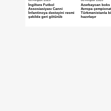
İngiltərə Futbol
Azərbaycan boks m
Assosiasiyası Canni
Avropa çempiona
İnfantinoya dəstəyini rəsmi
Türkmənistanla bi
şəkildə geri götürüb
hazırlaşır