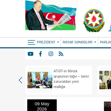
PREZIDENT
RƏSMI SƏNƏDLƏR
PARLA
ın yeni
ATƏT-in Minsk
anış
qrupunun ləğvi – tarixi
dafiə
zərurətdən yeni
asından
reallığa
rlığa
09 May
2026