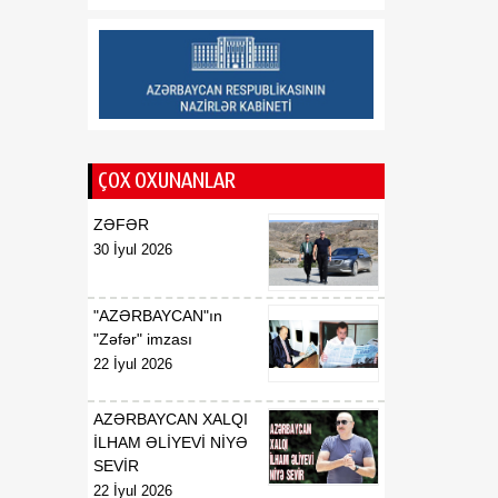
16:34
Vaşinqton görüşü
08 Avqust
Azərbaycanın regional
məsələlərin həllində fəal
rol oynadığını təsdiqləyib
ŞƏRH
16:00
Sabah havanın
ÇOX OXUNANLAR
08 Avqust
temperaturu 40
dərəcəyədək yüksələcək
ZƏFƏR
30 İyul 2026
"AZƏRBAYCAN"ın
"Zəfər" imzası
22 İyul 2026
AZƏRBAYCAN XALQI
İLHAM ƏLİYEVİ NİYƏ
SEVİR
22 İyul 2026