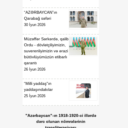
“AZƏRBAYCAN”ın
Qarabağ səfəri
30 İyun 2026
Müzəffər Sərkərdə, qalib
Ordu - dövlətçiliyimizin,
suverenliyimizin və ərazi
bütövlüyümüzün etibarlı
qarantı
26 İyun 2026
“Milli yaddaş"ın
yaddaşındakılar
25 İyun 2026
"Azərbaycan"-ın 1918-1920-ci illərdə
dərc olunan nömrələrinin
transliterasiyası