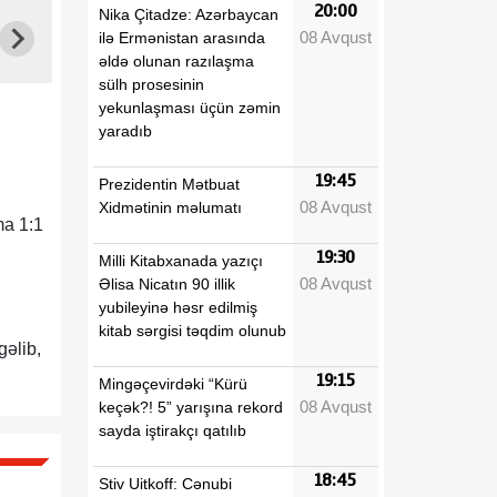
20:00
Nika Çitadze: Azərbaycan
08 Avqust
ilə Ermənistan arasında
əldə olunan razılaşma
sülh prosesinin
yekunlaşması üçün zəmin
yaradıb
19:45
Prezidentin Mətbuat
08 Avqust
Xidmətinin məlumatı
ma 1:1
19:30
Milli Kitabxanada yazıçı
08 Avqust
Əlisa Nicatın 90 illik
yubileyinə həsr edilmiş
kitab sərgisi təqdim olunub
gəlib,
19:15
Mingəçevirdəki “Kürü
08 Avqust
keçək?! 5” yarışına rekord
sayda iştirakçı qatılıb
18:45
Stiv Uitkoff: Cənubi