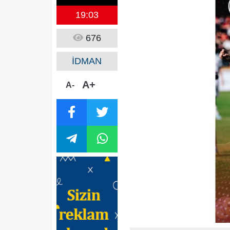
19:03
676
İDMAN
A+
A-