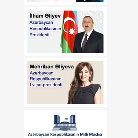
Azərbaycan–ABŞ
08 Avqust
əməkdaşlığının yeni
mərhələsi - Strateji
Tərəfdaşlıq Xartiyası
17:10
Alparslan Bayraktar:
08 Avqust
Türkiyə Azərbaycanda
müxtəlif layihələrin həyata
keçirilməsinə hazırdır
17:05
Cevdet Yılmaz: Türkiyənin
08 Avqust
təhlükəsizliyi onun
sərhədlərindən başlamır
16:59
Çimərliyə gedənlərə
08 Avqust
XƏBƏRDARLIQ
16:37
Tarixi Vaşinqton Zirvə
08 Avqust
Görüşü
xronoloji
ardıcıllıqla