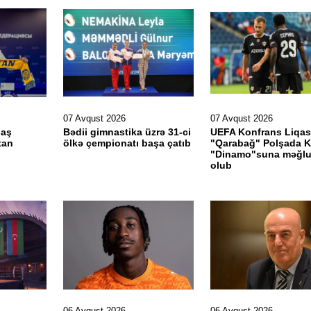
07 Avqust 2026
07 Avqust 2026
baş
Bədii gimnastika üzrə 31-ci
UEFA Konfrans Liqas
tan
ölkə çempionatı başa çatıb
"Qarabağ" Polşada K
"Dinamo"suna məğl
olub
06 Avqust 2026
06 Avqust 2026