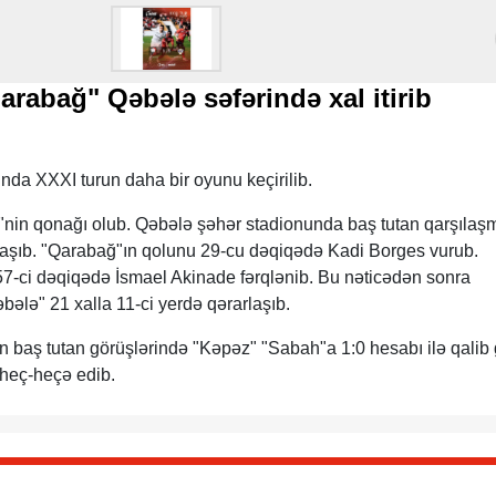
rabağ" Qəbələ səfərində xal itirib
da XXXI turun daha bir oyunu keçirilib.
nin qonağı olub. Qəbələ şəhər stadionunda baş tutan qarşılaş
laşıb. "Qarabağ"ın qolunu 29-cu dəqiqədə Kadi Borges vurub.
57-ci dəqiqədə İsmael Akinade fərqlənib. Bu nəticədən sonra
bələ" 21 xalla 11-ci yerdə qərarlaşıb.
n baş tutan görüşlərində "Kəpəz" "Sabah"a 1:0 hesabı ilə qalib 
z heç-heçə edib.