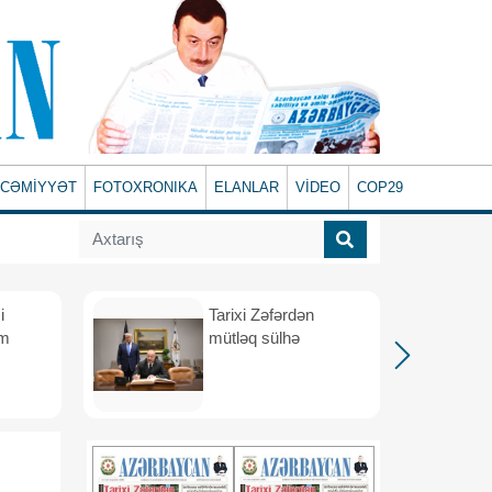
CƏMİYYƏT
FOTOXRONIKA
ELANLAR
VİDEO
COP29
i
Tarixi Zəfərdən
üm
mütləq sülhə