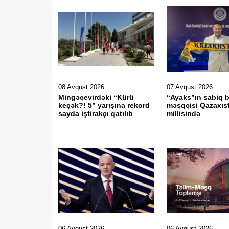
08 Avqust 2026
07 Avqust 2026
Mingəçevirdəki “Kürü
“Ayaks”ın sabiq 
keçək?! 5” yarışına rekord
məşqçisi Qazaxıs
sayda iştirakçı qatılıb
millisində
06 Avqust 2026
06 Avqust 2026