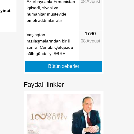
08 Avqust
Azərbaycanla Ermənistan
iqtisadi, siyasi və
yinat
humanitar müstəvidə
əməli addımlar atır
17:30
Vaşinqton
08 Avqust
razılaşmalarından bir il
sonra: Cənubi Qafqazda
sülh gündəliyi ŞƏRH
Bütün xəbərlər
17:25
Qazaxda 11,7 min hektar
08 Avqust
taxıl sahəsindən 39 min
tondan çox məhsul
Faydalı linklər
götürülüb
17:20
Aİ “Meta” və “TikTok”u
08 Avqust
dezinformasiyaya qarşı
daha qətiyyətli tədbirlər
görməyə çağırıb
17:15