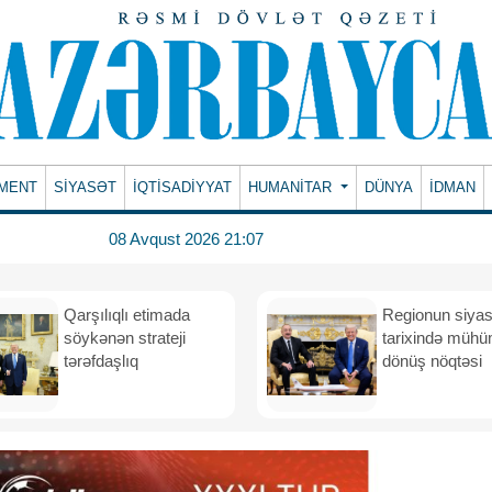
MENT
SİYASƏT
İQTİSADİYYAT
HUMANITAR
DÜNYA
İDMAN
08 Avqust 2026 21:07
Qarşılıqlı etimada
Regionun siyas
söykənən strateji
tarixində müh
tərəfdaşlıq
dönüş nöqtəsi