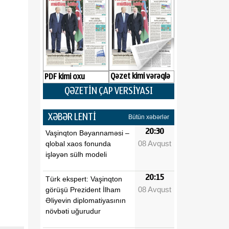
Qəzet kimi vərəqlə
PDF kimi oxu
QƏZETİN ÇAP VERSİYASI
XƏBƏR LENTİ
Bütün xəbərlər
20:30
Vaşinqton Bəyannaməsi –
08 Avqust
qlobal xaos fonunda
işləyən sülh modeli
20:15
Türk ekspert: Vaşinqton
08 Avqust
görüşü Prezident İlham
Əliyevin diplomatiyasının
növbəti uğurudur