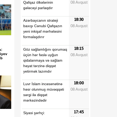
08 Avqust
Qafqaz ölkələrinin
gələcəyi parlaqdır
18:30
Azərbaycanın strateji
08 Avqust
baxışı Cənubi Qafqazın
yeni inkişaf mərhələsini
formalaşdırır
18:15
Göz sağlamlığını qorumaq
ı:
iyev
08 Avqust
üçün hər fəslə uyğun
ub
qidalanmaya və sağlam
həyat tərzinə diqqət
yetirmək lazımdır
18:00
Luvr İslam incəsənətinə
08 Avqust
həsr olunmuş müvəqqəti
sərgi ilə diqqət
mərkəzindədir
17:45
Siyasi şərhçi: