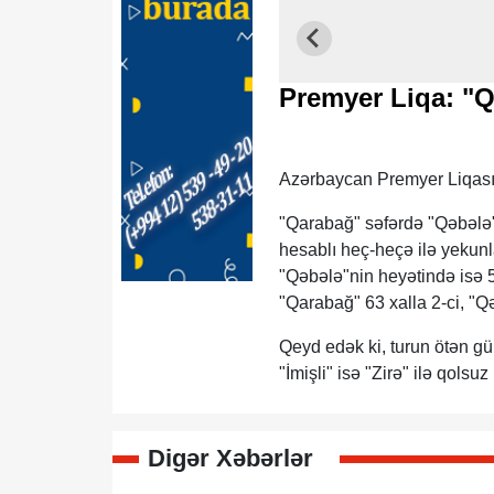
Premyer Liqa: "Qa
Azərbaycan Premyer Liqasın
"Qarabağ" səfərdə "Qəbələ"
hesablı heç-heçə ilə yekun
"Qəbələ"nin heyətində isə 
"Qarabağ" 63 xalla 2-ci, "Qə
Qeyd edək ki, turun ötən gü
"İmişli" isə "Zirə" ilə qolsu
Digər Xəbərlər