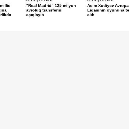
illisi
“Real Madrid” 125 milyon
Asim Xudiyev Avropa
tına
avroluq transferini
Liqasının oyununa tə
rlikdə
açıqlayıb
alıb