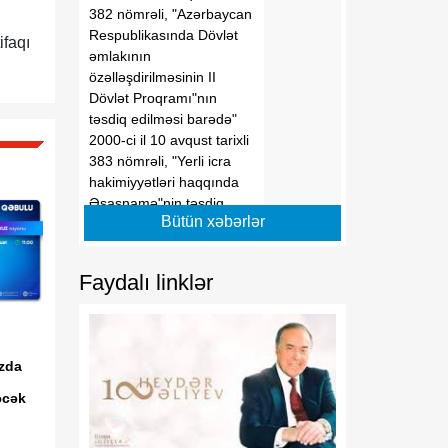
382 nömrəli, "Azərbaycan
Respublikasında Dövlət
ifaqı
əmlakının
özəlləşdirilməsinin II
Dövlət Proqramı"nın
təsdiq edilməsi barədə"
2000-ci il 10 avqust tarixli
383 nömrəli, "Yerli icra
hakimiyyətləri haqqında
Əsasnamə"nin təsdiq
Bütün xəbərlər
edilməsi barədə" 2012-ci il
6 iyun tarixli 648 nömrəli,
"Dövlətə məxsus olan
Faydalı linklər
hüquqi şəxslərin daxili və
xarici borcalması
Qaydası"nın təsdiqi
haqqında" 2016-cı il 28
zda
dekabr tarixli 1182
nömrəli, "Azərbaycan
əcək
Respublikası adından borc
alınması və zəmanət