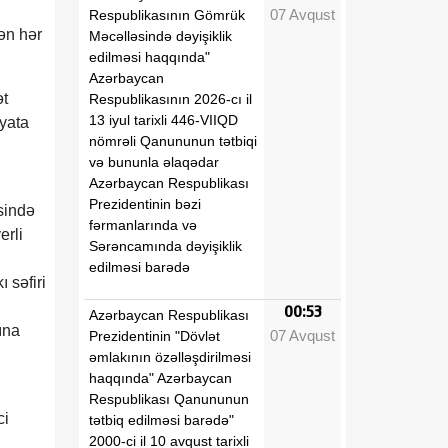
07 Avqust
Respublikasının Gömrük
çən hər
Məcəlləsində dəyişiklik
edilməsi haqqında"
Azərbaycan
ət
Respublikasının 2026-cı il
13 iyul tarixli 446-VIIQD
əyata
nömrəli Qanununun tətbiqi
və bununla əlaqədar
Azərbaycan Respublikası
Prezidentinin bəzi
sində
fərmanlarında və
erli
Sərəncamında dəyişiklik
edilməsi barədə
 səfiri
00:53
Azərbaycan Respublikası
ına
07 Avqust
Prezidentinin "Dövlət
əmlakının özəlləşdirilməsi
haqqında" Azərbaycan
Respublikası Qanununun
ci
tətbiq edilməsi barədə"
2000-ci il 10 avqust tarixli