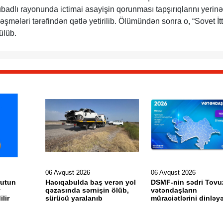
dlı rayonunda ictimai asayişin qorunması tapşırıqlarını yerinə
ləşmələri tərəfindən qətlə yetirilib. Ölümündən sonra o, “Sovet İtt
ülüb.
06 Avqust 2026
06 Avqust 2026
rutun
Hacıqabulda baş verən yol
DSMF-nin sədri Tovu
v
qəzasında sərnişin ölüb,
vətəndaşların
ilir
sürücü yaralanıb
müraciətlərini dinləy