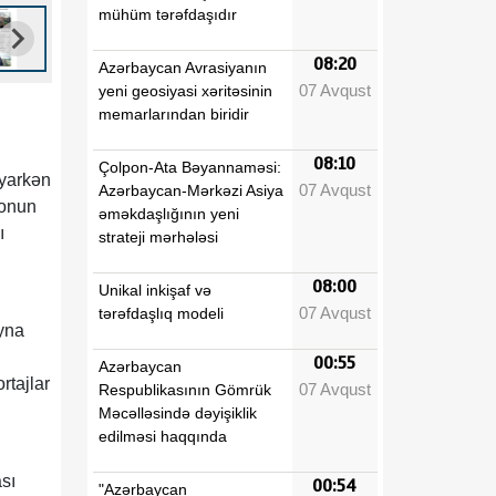
mühüm tərəfdaşıdır
08:20
Azərbaycan Avrasiyanın
07 Avqust
yeni geosiyasi xəritəsinin
b
memarlarından biridir
08:10
Çolpon-Ata Bəyannaməsi:
uyarkən
07 Avqust
Azərbaycan-Mərkəzi Asiya
 onun
əməkdaşlığının yeni
ı
strateji mərhələsi
08:00
Unikal inkişaf və
07 Avqust
tərəfdaşlıq modeli
ayna
00:55
Azərbaycan
rtajlar
07 Avqust
Respublikasının Gömrük
Məcəlləsində dəyişiklik
edilməsi haqqında
sı
00:54
"Azərbaycan