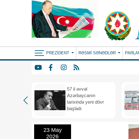
PREZIDENT
RƏSMI SƏNƏDLƏR
PARLA
iya və
57 il əvvəl
 vahid
Azərbaycanın
və
tarixində yeni dövr
i məkana
başladı
23 May
2026