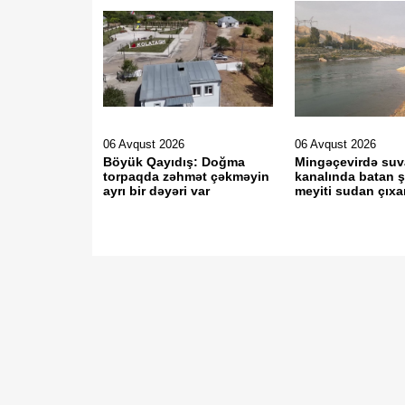
06 Avqust 2026
06 Avqust 2026
Böyük Qayıdış: Doğma
Mingəçevirdə su
torpaqda zəhmət çəkməyin
kanalında batan 
ayrı bir dəyəri var
meyiti sudan çıxar