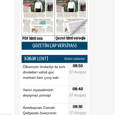
Qəzet kimi vərəqlə
PDF kimi oxu
QƏZETİN ÇAP VERSİYASI
XƏBƏR LENTİ
Bütün xəbərlər
08:50
Ölkəmizin öndərliyi ilə türk
07 Avqust
dövlətləri vahid güc
mərkəzi kimi çıxış edir
08:40
Xarici siyasətimizin
07 Avqust
dəyişməz prinsipi
08:30
Azərbaycan Cənubi
07 Avqust
Qafqazda İsveçrənin