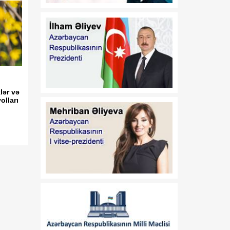
verilməsi Qaydası"nın
təsdiq edilməsi haqqında"
2018-ci il 18 dekabr tarixli
410 nömrəli və
"Azərbaycan Respublikası
İqtisadiyyat Nazirliyinin
fəaliyyətinin təmin edilməsi
və "Azərbaycan
Respublikasının
lər və
lları
İqtisadiyyat Nazirliyi
haqqında Əsasnamə"nin
təsdiqi və "Azərbaycan
Respublikası İqtisadiyyat
Nazirliyinin fəaliyyətinin
təmin edilməsi və
"Azərbaycan Respublikası
İqtisadi İnkişaf Nazirliyinin
fəaliyyətinin
təkmilləşdirilməsi ilə bağlı
tədbirlər haqqında"
Azərbaycan Respublikası
Prezidentinin 2006-cı il 28