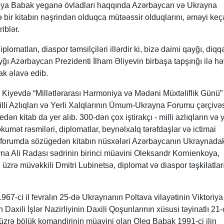
ya Babak yeganə övladları haqqında Azərbaycan və Ukrayna
belə bir kitabın nəşrindən olduqca mütəəssir olduqlarını, əməyi ke
iblər.
omatları, diaspor təmsilçiləri illərdir ki, bizə daimi qayğı, diqq
 qayğı Azərbaycan Prezidenti İlham Əliyevin birbaşa tapşırığı ilə h
ak əlavə edib.
Kiyevdə “Millətlərarası Harmoniya və Mədəni Müxtəliflik Günü”
lli Azlıqları və Yerli Xalqlarının Ümum-Ukrayna Forumu çərçivə
ən kitab da yer alıb. 300-dən çox iştirakçı - milli azlıqların və y
umət rəsmiləri, diplomatlar, beynəlxalq tərəfdaşlar və ictimai
i forumda sözügedən kitabın nüsxələri Azərbaycanın Ukraynadakı
a Ali Radası sədrinin birinci müavini Oleksandr Kornienkoya,
üzrə müvəkkili Dmitri Lubinetsə, diplomat və diaspor təşkilatlar
67-ci il fevralın 25-də Ukraynanın Poltava vilayətinin Viktoriya
axili İşlər Nazirliyinin Daxili Qoşunlarının xüsusi təyinatlı 21-
q üzrə bölük komandirinin müavini olan Oleq Babak 1991-ci ilin