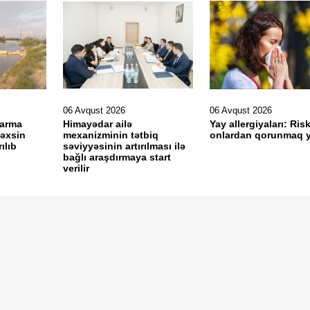
06 Avqust 2026
06 Avqust 2026
varma
Himayədar ailə
Yay allergiyaları: Risk
şəxsin
mexanizminin tətbiq
onlardan qorunmaq yo
ılıb
səviyyəsinin artırılması ilə
bağlı araşdırmaya start
verilir