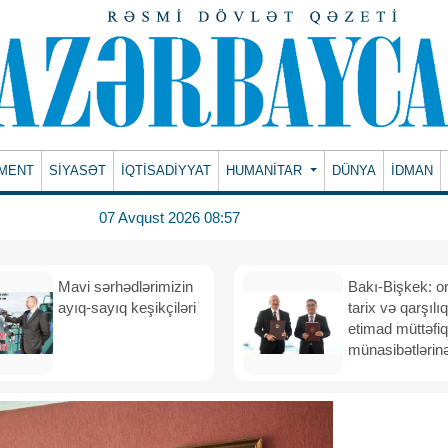
MENT
SİYASƏT
İQTİSADİYYAT
HUMANITAR
DÜNYA
İDMAN
07 Avqust 2026 08:57
Mavi sərhədlərimizin
Bakı-Bişkek: o
ayıq-sayıq keşikçiləri
tarix və qarşılıq
etimad müttəfiq
münasibətlərinə