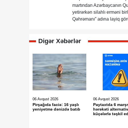
martından Azərbaycanın Quba
yetirərkən silahlı erməni bir
Qəhrəmanı” adına layiq gör
Digər Xəbərlər
06 Avqust 2026
06 Avqust 2026
Pirşağıda faciə: 16 yaşlı
Paytaxtda 6 marş
yeniyetmə dənizdə batıb
hərəkəti alternati
küçələrlə təşkil ed