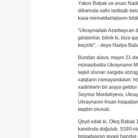
Yakov Babak və anası Nadi
dillərində nəfis tərtibatlı 
kəsə minnətdarlıqlarını bildir
“Ukraynadakı Azərbaycan dipl
göstərirlər, bilirik ki, bizə
keçirilir”, - deyə Nadya Bab
Bundan əlavə, mayın 21-də 
münasibətilə Ukraynanın Mi
təşkil olunan sərgidə sözüged
xalqların nümayəndələri, hök
xadimlərin bir araya gəldiy
Seymur Mərdəliyevə, Ukrayn
Ukraynanın İnsan hüquqları 
təqdim olunub.
Qeyd edək ki, Oleq Babak 19
kəndində doğulub. SSRİ-nin D
briqadasının siyasi hazırlı