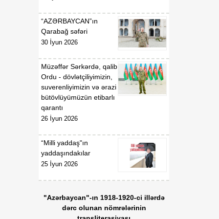
“AZƏRBAYCAN”ın
00:52
F.N.İsmayılovun
Qarabağ səfəri
07 Avqust
Azərbaycan
30 İyun 2026
Respublikasının UNESCO
yanında daimi
nümayəndəsi təyin
Müzəffər Sərkərdə, qalib
edilməsi haqqında
Ordu - dövlətçiliyimizin,
suverenliyimizin və ərazi
00:51
bütövlüyümüzün etibarlı
E.T.Abdullayevin
07 Avqust
qarantı
Azərbaycan
Respublikasının UNESCO
26 İyun 2026
yanında daimi
nümayəndəsi vəzifəsindən
“Milli yaddaş"ın
geri çağırılması haqqında
yaddaşındakılar
25 İyun 2026
00:50
F.N.İsmayılovun
07 Avqust
Azərbaycan
Respublikasının Avropa
"Azərbaycan"-ın 1918-1920-ci illərdə
Şurası yanında daimi
dərc olunan nömrələrinin
nümayəndəsi vəzifəsindən
transliterasiyası