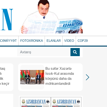
CƏMİYYƏT
FOTOXRONIKA
ELANLAR
VİDEO
COP29
rtaq
Bu səfər Xəzərlə
lı
İssık-Kul arasında
lik
körpünü daha da
 keçir
möhkəmləndirdi