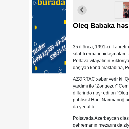
Oleq Babaka həs
35 il öncə, 1991-ci il apre
silahlı erməni birləşmələri 
Poltava vilayətinin Viktoriy
daşıyan kənd məktəbinə, P
AZƏRTAC xəbər verir ki, Qe
yardımı ilə “Zəngəzur” Cəmi
dillərində nəşr edilən “Ole
publisist Hacı Nərimanoğlu
da yer alıb.
Poltavada Azərbaycan diaspo
qəhrəmanın məzarını da ziya