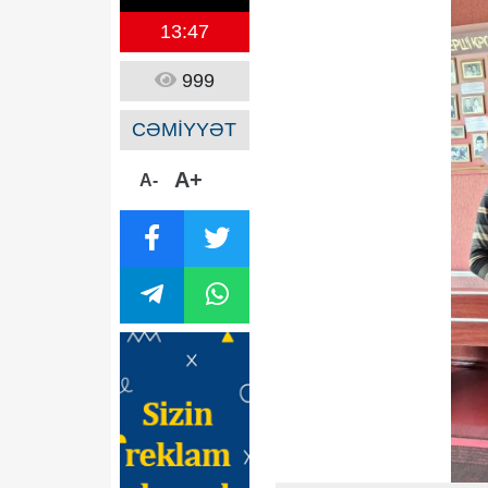
13:47
999
CƏMİYYƏT
A+
A-