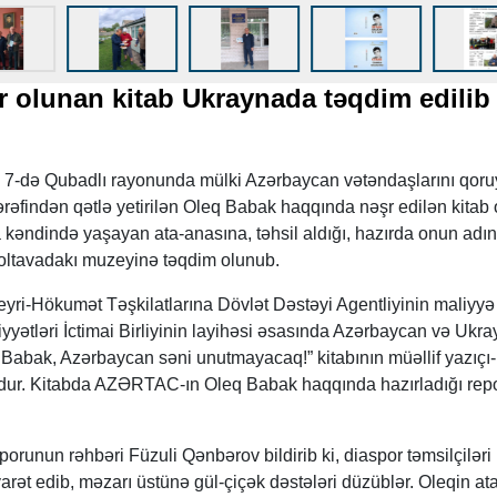
r olunan kitab Ukraynada təqdim edili
lin 7-də Qubadlı rayonunda mülki Azərbaycan vətəndaşlarını qor
tərəfindən qətlə yetirilən Oleq Babak haqqında nəşr edilən kitab
a kəndində yaşayan ata-anasına, təhsil aldığı, hazırda onun adın
oltavadakı muzeyinə təqdim olunub.
yri-Hökumət Təşkilatlarına Dövlət Dəstəyi Agentliyinin maliyyə
yyətləri İctimai Birliyinin layihəsi əsasında Azərbaycan və Ukr
q Babak, Azərbaycan səni unutmayacaq!” kitabının müəllif yazıçı-
dur. Kitabda AZƏRTAC-ın Oleq Babak haqqında hazırladığı repo
runun rəhbəri Füzuli Qənbərov bildirib ki, diaspor təmsilçiləri
rət edib, məzarı üstünə gül-çiçək dəstələri düzüblər. Oleqin ata