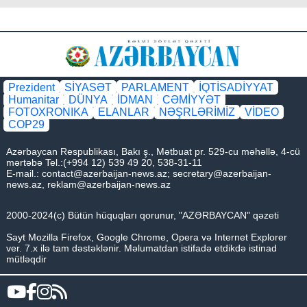
Prezident
SİYASƏT
PARLAMENT
İQTİSADİYYAT
Humanitar
DÜNYA
İDMAN
CƏMİYYƏT
FOTOXRONIKA
ELANLAR
NƏŞRLƏRİMİZ
VİDEO
COP29
Azərbaycan Respublikası, Bakı ş., Mətbuat pr. 529-cu məhəllə, 4-cü
mərtəbə Tel.:(+994 12) 539 49 20, 538-31-11
E-mail.:
contact@azerbaijan-news.az
;
secretary@azerbaijan-
news.az
,
reklam@azerbaijan-news.az
2000-2024(c) Bütün hüquqları qorunur, "AZƏRBAYCAN" qəzeti
Sayt Mozilla Firefox, Google Chrome, Opera və Internet Explorer
ver. 7.x ilə tam dəstəklənir. Məlumatdan istifadə etdikdə istinad
mütləqdir