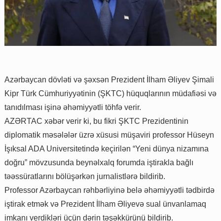
Azərbaycan dövləti və şəxsən Prezident İlham Əliyev Şimali
Kipr Türk Cümhuriyyətinin (ŞKTC) hüquqlarının müdafiəsi və
tanıdılması işinə əhəmiyyətli töhfə verir.
AZƏRTAC xəbər verir ki, bu fikri ŞKTC Prezidentinin
diplomatik məsələlər üzrə xüsusi müşaviri professor Hüseyn
İşıksal ADA Universitetində keçirilən “Yeni dünya nizamına
doğru” mövzusunda beynəlxalq forumda iştirakla bağlı
təəssüratlarını bölüşərkən jurnalistlərə bildirib.
Professor Azərbaycan rəhbərliyinə belə əhəmiyyətli tədbirdə
iştirak etmək və Prezident İlham Əliyevə sual ünvanlamaq
imkanı verdikləri üçün dərin təşəkkürünü bildirib.