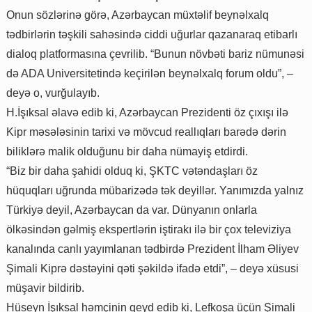
Onun sözlərinə görə, Azərbaycan müxtəlif beynəlxalq
tədbirlərin təşkili sahəsində ciddi uğurlar qazanaraq etibarlı
dialoq platformasına çevrilib. “Bunun növbəti bariz nümunəsi
də ADA Universitetində keçirilən beynəlxalq forum oldu”, –
deyə o, vurğulayıb.
H.İşıksal əlavə edib ki, Azərbaycan Prezidenti öz çıxışı ilə
Kipr məsələsinin tarixi və mövcud reallıqları barədə dərin
biliklərə malik olduğunu bir daha nümayiş etdirdi.
“Biz bir daha şahidi olduq ki, ŞKTC vətəndaşları öz
hüquqları uğrunda mübarizədə tək deyillər. Yanımızda yalnız
Türkiyə deyil, Azərbaycan da var. Dünyanın onlarla
ölkəsindən gəlmiş ekspertlərin iştirakı ilə bir çox televiziya
kanalında canlı yayımlanan tədbirdə Prezident İlham Əliyev
Şimali Kiprə dəstəyini qəti şəkildə ifadə etdi”, – deyə xüsusi
müşavir bildirib.
Hüseyn İşıksal həmçinin qeyd edib ki, Lefkoşa üçün Şimali