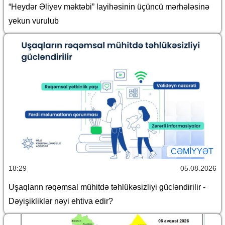
“Heydər Əliyev məktəbi” layihəsinin üçüncü mərhələsinə
yekun vurulub
CƏMİYYƏT
18:29
05.08.2026
Uşaqların rəqəmsal mühitdə təhlükəsizliyi gücləndirilir -
Dəyişikliklər nəyi ehtiva edir?