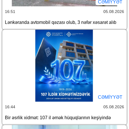
CƏMİYYƏT
16:51
05.08.2026
Lənkəranda avtomobil qəzası olub, 3 nəfər xəsarət alıb
CƏMİYYƏT
16:44
05.08.2026
Bir əsrlik xidmət: 107 il əmək hüquqlarının keşiyində