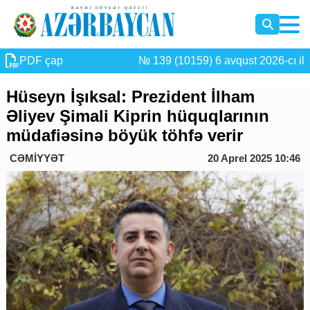
PDF çap
№ 139 (10159) 6 avqust 2026-cı il
Hüseyn İşıksal: Prezident İlham
Əliyev Şimali Kiprin hüquqlarının
müdafiəsinə böyük töhfə verir
CƏMİYYƏT
20 Aprel 2025 10:46