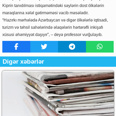
Kiprin tanıdılması istiqamətindəki səylərin dost ölkələrin
maraqlarına xələl gətirməməsi vacib məsələdir.
“Hazırkı mərhələdə Azərbaycan və digər ölkələrlə iqtisadi,
turizm və təhsil sahələrində əlaqələrin hərtərəfli inkişafı
xüsusi əhəmiyyət daşıyır”, – deyə professor vurğulayıb.
Digər xəbərlər