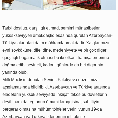
Tarixi dostluq, qarşılıqlı etimad, səmimi münasibətlər,
yüksəksəviyyəli əməkdaşlıq əsasında qurulan Azərbaycan-
Türkiyə əlaqələri daim möhkəmlənməkdədir. Xalqlarımızın
eyni soykökünə, dilə, dinə, mədəniyyətə və bir çox digər
qarşılıqlı bağa malik olması bu iki ölkəni həmişə bir-birinə
doğma edib, sevincli, kədərli günlərdə də biri digərinin
yanında olub.
Milli Məclisin deputatı Sevinc Fətəliyeva qəzetimizə
açıqlamasında bildirib ki, Azərbaycan və Türkiyə arasında
əlaqələrin yüksək səviyyədə inkişafı təkcə bu dövlətlərin
deyil, həm də regionun ümumi tərəqqisinə, sabitliyin
bərqərar olmasına mühüm töhfələr verir. İyunun 19-da
Azərbaycan və Türkiyə liderlərinin iştirakı ilə