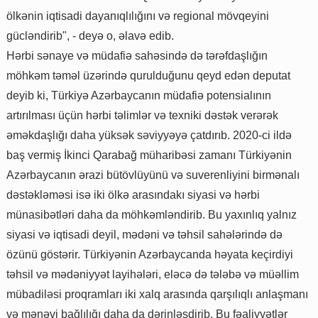
ölkənin iqtisadi dayanıqlılığını və regional mövqeyini
gücləndirib", - deyə o, əlavə edib.
Hərbi sənaye və müdafiə sahəsində də tərəfdaşlığın
möhkəm təməl üzərində qurulduğunu qeyd edən deputat
deyib ki, Türkiyə Azərbaycanın müdafiə potensialının
artırılması üçün hərbi təlimlər və texniki dəstək verərək
əməkdaşlığı daha yüksək səviyyəyə çatdırıb. 2020-ci ildə
baş vermiş İkinci Qarabağ müharibəsi zamanı Türkiyənin
Azərbaycanın ərazi bütövlüyünü və suverenliyini birmənalı
dəstəkləməsi isə iki ölkə arasındakı siyasi və hərbi
münasibətləri daha da möhkəmləndirib. Bu yaxınlıq yalnız
siyasi və iqtisadi deyil, mədəni və təhsil sahələrində də
özünü göstərir. Türkiyənin Azərbaycanda həyata keçirdiyi
təhsil və mədəniyyət layihələri, eləcə də tələbə və müəllim
mübadiləsi proqramları iki xalq arasında qarşılıqlı anlaşmanı
və mənəvi bağlılığı daha da dərinləşdirib. Bu fəaliyyətlər