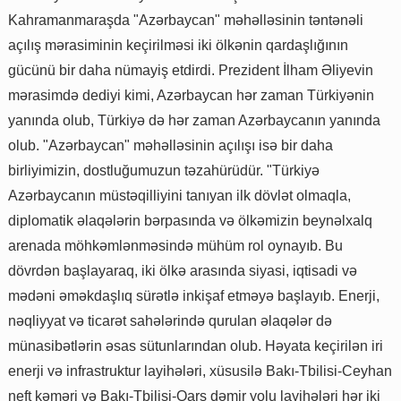
Kahramanmaraşda "Azərbaycan" məhəlləsinin təntənəli
açılış mərasiminin keçirilməsi iki ölkənin qardaşlığının
gücünü bir daha nümayiş etdirdi. Prezident İlham Əliyevin
mərasimdə dediyi kimi, Azərbaycan hər zaman Türkiyənin
yanında olub, Türkiyə də hər zaman Azərbaycanın yanında
olub. "Azərbaycan" məhəlləsinin açılışı isə bir daha
birliyimizin, dostluğumuzun təzahürüdür. "Türkiyə
Azərbaycanın müstəqilliyini tanıyan ilk dövlət olmaqla,
diplomatik əlaqələrin bərpasında və ölkəmizin beynəlxalq
arenada möhkəmlənməsində mühüm rol oynayıb. Bu
dövrdən başlayaraq, iki ölkə arasında siyasi, iqtisadi və
mədəni əməkdaşlıq sürətlə inkişaf etməyə başlayıb. Enerji,
nəqliyyat və ticarət sahələrində qurulan əlaqələr də
münasibətlərin əsas sütunlarından olub. Həyata keçirilən iri
enerji və infrastruktur layihələri, xüsusilə Bakı-Tbilisi-Ceyhan
neft kəməri və Bakı-Tbilisi-Qars dəmir yolu layihələri hər iki