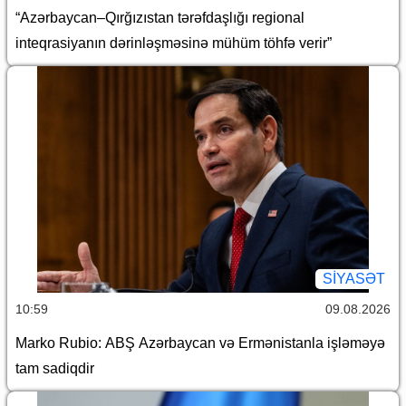
“Azərbaycan–Qırğızıstan tərəfdaşlığı regional
inteqrasiyanın dərinləşməsinə mühüm töhfə verir”
SİYASƏT
10:59
09.08.2026
Marko Rubio: ABŞ Azərbaycan və Ermənistanla işləməyə
tam sadiqdir