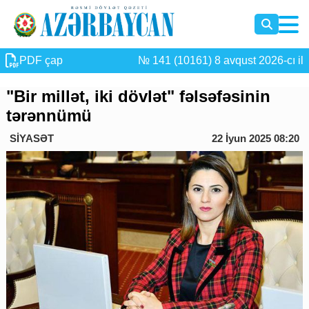
PDF çap
№ 141 (10161) 8 avqust 2026-cı il
"Bir millət, iki dövlət" fəlsəfəsinin
tərənnümü
SİYASƏT
22 İyun 2025 08:20