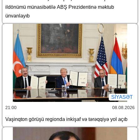
ildönümü münasibətilə ABŞ Prezidentinə məktub
ünvanlayıb
SİYASƏT
21:00
08.08.2026
Vaşinqton görüşü regionda inkişaf və tərəqqiyə yol açıb