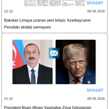
SİYASƏT
22:10
08.08.2026
Bakıdan Limaya uzanan yeni körpü: Azərbaycanın
Perudakı strateji sərmayəsi
SİYASƏT
21:15
08.08.2026
Prezident İlham Əliyev Vaşinqton Zirvə Görüşünün