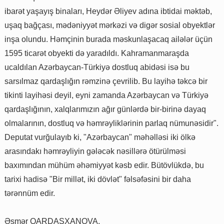
ibarət yaşayış binaları, Heydər Əliyev adına ibtidai məktəb,
uşaq bağçası, mədəniyyət mərkəzi və digər sosial obyektlər
inşa olundu. Həmçinin burada məskunlaşacaq ailələr üçün
1595 ticarət obyekti də yaradıldı. Kahramanmaraşda
ucaldılan Azərbaycan-Türkiyə dostluq abidəsi isə bu
sarsılmaz qardaşlığın rəmzinə çevrilib. Bu layihə təkcə bir
tikinti layihəsi deyil, eyni zamanda Azərbaycan və Türkiyə
qardaşlığının, xalqlarımızın ağır günlərdə bir-birinə dayaq
olmalarının, dostluq və həmrəyliklərinin parlaq nümunəsidir".
Deputat vurğulayıb ki, "Azərbaycan" məhəlləsi iki ölkə
arasındakı həmrəyliyin gələcək nəsillərə ötürülməsi
baxımından mühüm əhəmiyyət kəsb edir. Bütövlükdə, bu
tarixi hadisə "Bir millət, iki dövlət" fəlsəfəsini bir daha
tərənnüm edir.
Əsmər QARDAŞXANOVA,