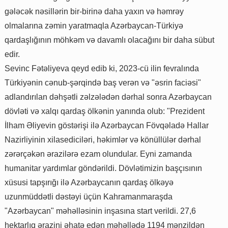
gələcək nəsillərin bir-birinə daha yaxın və həmrəy
olmalarına zəmin yaratmaqla Azərbaycan-Türkiyə
qardaşlığının möhkəm və davamlı olacağını bir daha sübut
edir.
Sevinc Fətəliyeva qeyd edib ki, 2023-cü ilin fevralında
Türkiyənin cənub-şərqində baş verən və "əsrin faciəsi"
adlandırılan dəhşətli zəlzələdən dərhal sonra Azərbaycan
dövləti və xalqı qardaş ölkənin yanında olub: "Prezident
İlham Əliyevin göstərişi ilə Azərbaycan Fövqəladə Hallar
Nazirliyinin xilasediciləri, həkimlər və könüllülər dərhal
zərərçəkən ərazilərə ezam olundular. Eyni zamanda
humanitar yardımlar göndərildi. Dövlətimizin başçısının
xüsusi tapşırığı ilə Azərbaycanın qardaş ölkəyə
uzunmüddətli dəstəyi üçün Kahramanmaraşda
"Azərbaycan" məhəlləsinin inşasına start verildi. 27,6
hektarlıq ərazini əhatə edən məhəllədə 1194 mənzildən