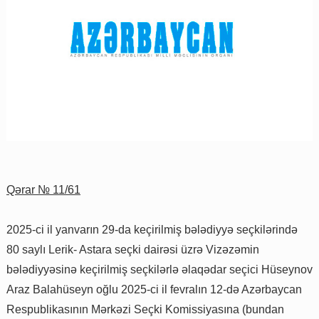
Qərar № 11/61
2025-ci il yanvarın 29-da keçirilmiş bələdiyyə seçkilərində
80 saylı Lerik- Astara seçki dairəsi üzrə Vizəzəmin
bələdiyyəsinə keçirilmiş seçkilərlə əlaqədar seçici Hüseynov
Araz Balahüseyn oğlu 2025-ci il fevralın 12-də Azərbaycan
Respublikasının Mərkəzi Seçki Komissiyasına (bundan