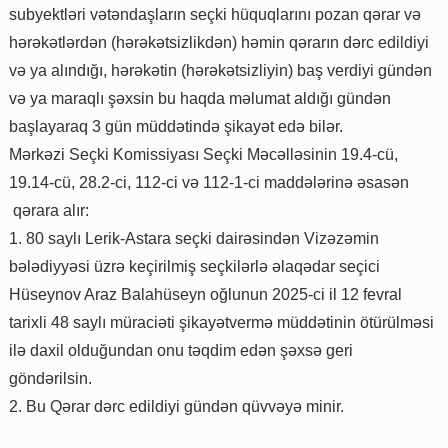
subyektləri vətəndaşların seçki hüquqlarını pozan qərar və
hərəkətlərdən (hərəkətsizlikdən) həmin qərarın dərc edildiyi
və ya alındığı, hərəkətin (hərəkətsizliyin) baş verdiyi gündən
və ya maraqlı şəxsin bu haqda məlumat aldığı gündən
başlayaraq 3 gün müddətində şikayət edə bilər.
Mərkəzi Seçki Komissiyası Seçki Məcəlləsinin 19.4-cü,
19.14-cü, 28.2-ci, 112-ci və 112-1-ci maddələrinə əsasən
qərara alır:
1. 80 saylı Lerik-Astara seçki dairəsindən Vizəzəmin
bələdiyyəsi üzrə keçirilmiş seçkilərlə əlaqədar seçici
Hüseynov Araz Balahüseyn oğlunun 2025-ci il 12 fevral
tarixli 48 saylı müraciəti şikayətvermə müddətinin ötürülməsi
ilə daxil olduğundan onu təqdim edən şəxsə geri
göndərilsin.
2. Bu Qərar dərc edildiyi gündən qüvvəyə minir.