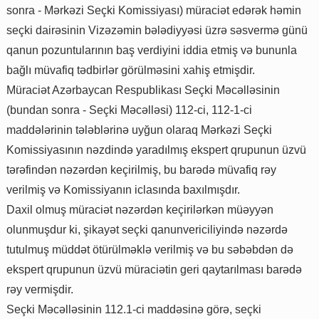
sonra - Mərkəzi Seçki Komissiyası) müraciət edərək həmin
seçki dairəsinin Vizəzəmin bələdiyyəsi üzrə səsvermə günü
qanun pozuntularının baş verdiyini iddia etmiş və bununla
bağlı müvafiq tədbirlər görülməsini xahiş etmişdir.
Müraciət Azərbaycan Respublikası Seçki Məcəlləsinin
(bundan sonra - Seçki Məcəlləsi) 112-ci, 112-1-ci
maddələrinin tələblərinə uyğun olaraq Mərkəzi Seçki
Komissiyasının nəzdində yaradılmış ekspert qrupunun üzvü
tərəfindən nəzərdən keçirilmiş, bu barədə müvafiq rəy
verilmiş və Komissiyanın iclasında baxılmışdır.
Daxil olmuş müraciət nəzərdən keçirilərkən müəyyən
olunmuşdur ki, şikayət seçki qanunvericiliyində nəzərdə
tutulmuş müddət ötürülməklə verilmiş və bu səbəbdən də
ekspert qrupunun üzvü müraciətin geri qaytarılması barədə
rəy vermişdir.
Seçki Məcəlləsinin 112.1-ci maddəsinə görə, seçki