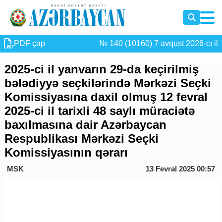
PDF çap
№ 140 (10160) 7 avqust 2026-cı il
2025-ci il yanvarın 29-da keçirilmiş
bələdiyyə seçkilərində Mərkəzi Seçki
Komissiyasına daxil olmuş 12 fevral
2025-ci il tarixli 48 saylı müraciətə
baxılmasına dair Azərbaycan
Respublikası Mərkəzi Seçki
Komissiyasının qərarı
MSK
13 Fevral 2025 00:57