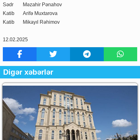
Sədr
Məzahir Pənahov
Katib
Arifə Muxtarova
Katib
Mikayıl Rəhimov
12.02.2025
Digər xəbərlər