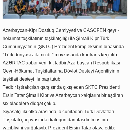
Azərbaycan-Kipr Dostluq Cəmiyyəti və CASCFEN qeyri-
hökumət təşkilatının təşkilatçılığı ilə Şimali Kipr Türk
Cümhuriyyətinin (ŞKTC) Prezident kompleksinin binasında
“Türk dünyası ailəmizdir” mövzusunda konfrans keçirilib.
AZƏRTAC xəbər verir ki, tədbir Azərbaycan Respublikası
Qeyri-Hökumət Təşkilatlarına Dövlət Dəstəyi Agentliyinin
təşkilati dəstəyi ilə baş tutub.
Tədbir iştirakçıları qarşısında çıxış edən ŞKTC Prezidenti
Ersin Tatar Şimali Kipr və Azərbaycan xalqlarını birləşdirən
sıx əlaqələrə diqqət çəkib.
Siyasətçi iki ölkə arasında, o cümlədən Türk Dövlətləri
Təşkilatı çərçivəsində dialoqun dərinləşdirilməsinin
vacibliyini vurğulayıb. Prezident Ersin Tatar əlavə edib: