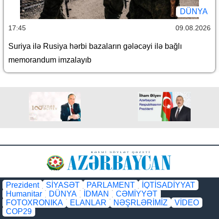
DÜNYA
17:45
09.08.2026
Suriya ilə Rusiya hərbi bazaların gələcəyi ilə bağlı
memorandum imzalayıb
Prezident
SİYASƏT
PARLAMENT
İQTİSADİYYAT
Humanitar
DÜNYA
İDMAN
CƏMİYYƏT
FOTOXRONIKA
ELANLAR
NƏŞRLƏRİMİZ
VİDEO
COP29