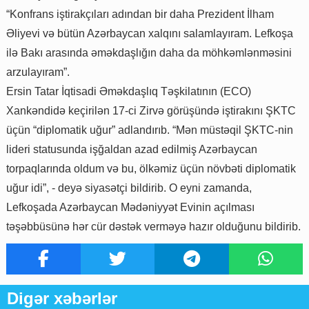
“Konfrans iştirakçıları adından bir daha Prezident İlham
Əliyevi və bütün Azərbaycan xalqını salamlayıram. Lefkoşa
ilə Bakı arasında əməkdaşlığın daha da möhkəmlənməsini
arzulayıram”.
Ersin Tatar İqtisadi Əməkdaşlıq Təşkilatının (ECO)
Xankəndidə keçirilən 17-ci Zirvə görüşündə iştirakını ŞKTC
üçün “diplomatik uğur” adlandırıb. “Mən müstəqil ŞKTC-nin
lideri statusunda işğaldan azad edilmiş Azərbaycan
torpaqlarında oldum və bu, ölkəmiz üçün növbəti diplomatik
uğur idi”, - deyə siyasətçi bildirib. O eyni zamanda,
Lefkoşada Azərbaycan Mədəniyyət Evinin açılması
təşəbbüsünə hər cür dəstək verməyə hazır olduğunu bildirib.
Digər xəbərlər