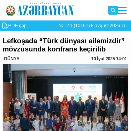
PDF çap
№ 141 (10161) 8 avqust 2026-cı il
Lefkoşada “Türk dünyası ailəmizdir”
mövzusunda konfrans keçirilib
DÜNYA
10 İyul 2025 14:01