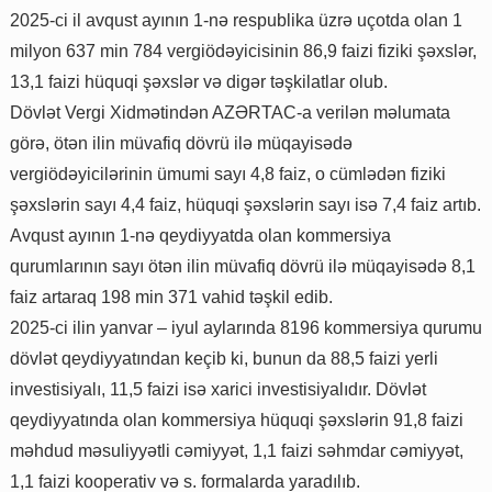
2025-ci il avqust ayının 1-nə respublika üzrə uçotda olan 1
milyon 637 min 784 vergiödəyicisinin 86,9 faizi fiziki şəxslər,
13,1 faizi hüquqi şəxslər və digər təşkilatlar olub.
Dövlət Vergi Xidmətindən AZƏRTAC-a verilən məlumata
görə, ötən ilin müvafiq dövrü ilə müqayisədə
vergiödəyicilərinin ümumi sayı 4,8 faiz, o cümlədən fiziki
şəxslərin sayı 4,4 faiz, hüquqi şəxslərin sayı isə 7,4 faiz artıb.
Avqust ayının 1-nə qeydiyyatda olan kommersiya
qurumlarının sayı ötən ilin müvafiq dövrü ilə müqayisədə 8,1
faiz artaraq 198 min 371 vahid təşkil edib.
2025-ci ilin yanvar – iyul aylarında 8196 kommersiya qurumu
dövlət qeydiyyatından keçib ki, bunun da 88,5 faizi yerli
investisiyalı, 11,5 faizi isə xarici investisiyalıdır. Dövlət
qeydiyyatında olan kommersiya hüquqi şəxslərin 91,8 faizi
məhdud məsuliyyətli cəmiyyət, 1,1 faizi səhmdar cəmiyyət,
1,1 faizi kooperativ və s. formalarda yaradılıb.