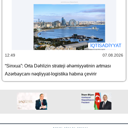
İQTİSADİYYAT
12:49
07.08.2026
“Sinxua”: Orta Dəhlizin strateji əhəmiyyətinin artması
Azərbaycanı nəqliyyat-logistika habına çevirir