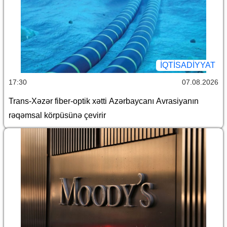
İQTİSADİYYAT
17:30
07.08.2026
Trans-Xəzər fiber-optik xətti Azərbaycanı Avrasiyanın
rəqəmsal körpüsünə çevirir