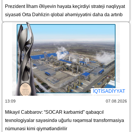
Prezident İlham Əliyevin həyata keçirdiyi strateji nəqliyyat
siyasəti Orta Dəhlizin qlobal əhəmiyyətini daha da artırıb
İQTİSADİYYAT
13:09
07.08.2026
Mikayıl Cabbarov: “SOCAR karbamid” qabaqcıl
texnologiyalar sayəsində uğurlu rəqəmsal transformasiya
nümunəsi kimi qiymətləndirilir