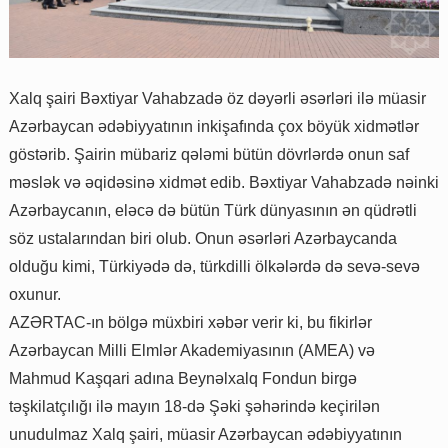
Xalq şairi Bəxtiyar Vahabzadə öz dəyərli əsərləri ilə müasir
Azərbaycan ədəbiyyatının inkişafında çox böyük xidmətlər
göstərib. Şairin mübariz qələmi bütün dövrlərdə onun saf
məslək və əqidəsinə xidmət edib. Bəxtiyar Vahabzadə nəinki
Azərbaycanın, eləcə də bütün Türk dünyasının ən qüdrətli
söz ustalarından biri olub. Onun əsərləri Azərbaycanda
olduğu kimi, Türkiyədə də, türkdilli ölkələrdə də sevə-sevə
oxunur.
AZƏRTAC-ın bölgə müxbiri xəbər verir ki, bu fikirlər
Azərbaycan Milli Elmlər Akademiyasının (AMEA) və
Mahmud Kaşqari adına Beynəlxalq Fondun birgə
təşkilatçılığı ilə mayın 18-də Şəki şəhərində keçirilən
unudulmaz Xalq şairi, müasir Azərbaycan ədəbiyyatının