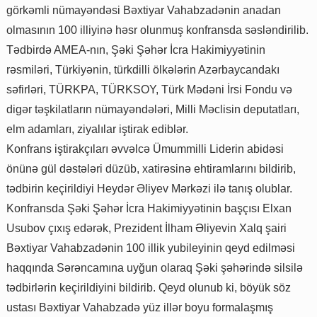
görkəmli nümayəndəsi Bəxtiyar Vahabzadənin anadan
olmasının 100 illiyinə həsr olunmuş konfransda səsləndirilib.
Tədbirdə AMEA-nın, Şəki Şəhər İcra Hakimiyyətinin
rəsmiləri, Türkiyənin, türkdilli ölkələrin Azərbaycandakı
səfirləri, TÜRKPA, TÜRKSOY, Türk Mədəni İrsi Fondu və
digər təşkilatların nümayəndələri, Milli Məclisin deputatları,
elm adamları, ziyalılar iştirak ediblər.
Konfrans iştirakçıları əvvəlcə Ümummilli Liderin abidəsi
önünə gül dəstələri düzüb, xatirəsinə ehtiramlarını bildirib,
tədbirin keçirildiyi Heydər Əliyev Mərkəzi ilə tanış olublar.
Konfransda Şəki Şəhər İcra Hakimiyyətinin başçısı Elxan
Usubov çıxış edərək, Prezident İlham Əliyevin Xalq şairi
Bəxtiyar Vahabzadənin 100 illik yubileyinin qeyd edilməsi
haqqında Sərəncamına uyğun olaraq Şəki şəhərində silsilə
tədbirlərin keçirildiyini bildirib. Qeyd olunub ki, böyük söz
ustası Bəxtiyar Vahabzadə yüz illər boyu formalaşmış