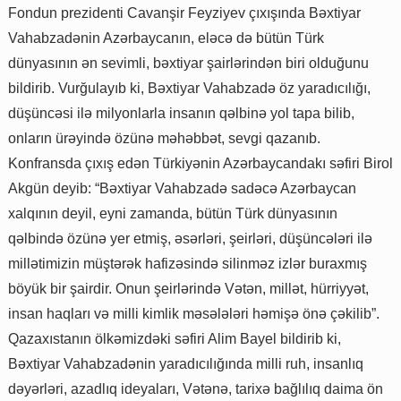
Fondun prezidenti Cavanşir Feyziyev çıxışında Bəxtiyar
Vahabzadənin Azərbaycanın, eləcə də bütün Türk
dünyasının ən sevimli, bəxtiyar şairlərindən biri olduğunu
bildirib. Vurğulayıb ki, Bəxtiyar Vahabzadə öz yaradıcılığı,
düşüncəsi ilə milyonlarla insanın qəlbinə yol tapa bilib,
onların ürəyində özünə məhəbbət, sevgi qazanıb.
Konfransda çıxış edən Türkiyənin Azərbaycandakı səfiri Birol
Akgün deyib: “Bəxtiyar Vahabzadə sadəcə Azərbaycan
xalqının deyil, eyni zamanda, bütün Türk dünyasının
qəlbində özünə yer etmiş, əsərləri, şeirləri, düşüncələri ilə
millətimizin müştərək hafizəsində silinməz izlər buraxmış
böyük bir şairdir. Onun şeirlərində Vətən, millət, hürriyyət,
insan haqları və milli kimlik məsələləri həmişə önə çəkilib”.
Qazaxıstanın ölkəmizdəki səfiri Alim Bayel bildirib ki,
Bəxtiyar Vahabzadənin yaradıcılığında milli ruh, insanlıq
dəyərləri, azadlıq ideyaları, Vətənə, tarixə bağlılıq daima ön