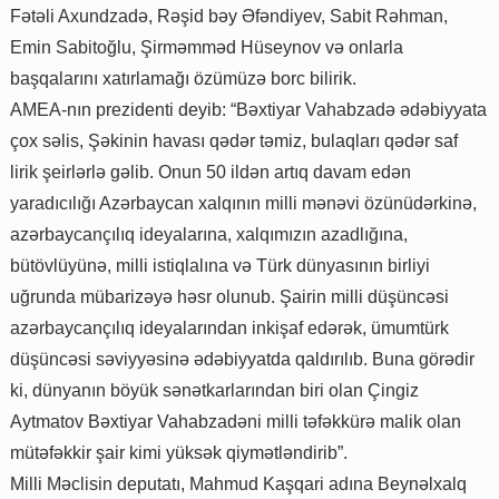
Fətəli Axundzadə, Rəşid bəy Əfəndiyev, Sabit Rəhman,
Emin Sabitoğlu, Şirməmməd Hüseynov və onlarla
başqalarını xatırlamağı özümüzə borc bilirik.
AMEA-nın prezidenti deyib: “Bəxtiyar Vahabzadə ədəbiyyata
çox səlis, Şəkinin havası qədər təmiz, bulaqları qədər saf
lirik şeirlərlə gəlib. Onun 50 ildən artıq davam edən
yaradıcılığı Azərbaycan xalqının milli mənəvi özünüdərkinə,
azərbaycançılıq ideyalarına, xalqımızın azadlığına,
bütövlüyünə, milli istiqlalına və Türk dünyasının birliyi
uğrunda mübarizəyə həsr olunub. Şairin milli düşüncəsi
azərbaycançılıq ideyalarından inkişaf edərək, ümumtürk
düşüncəsi səviyyəsinə ədəbiyyatda qaldırılıb. Buna görədir
ki, dünyanın böyük sənətkarlarından biri olan Çingiz
Aytmatov Bəxtiyar Vahabzadəni milli təfəkkürə malik olan
mütəfəkkir şair kimi yüksək qiymətləndirib”.
Milli Məclisin deputatı, Mahmud Kaşqari adına Beynəlxalq