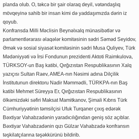
planda olub. O, təkcə bir şair olaraq deyil, vətəndaşlıq
mövqeyinə sahib bir insan kimi də yaddaşımızda dərin iz
qoyub.
Konfransda Milli Məclisin Beynəlxalq münasibətlər və
parlamentlərarası əlaqələr komitəsinin sədri Səməd Seyidov,
Əmək və sosial siyasət komitəsinin sədri Musa Quliyev, Türk
Mədəniyyəti və İrsi Fondunun prezidenti Aktoti Raimkulova,
TÜRKSOY-un Baş katibi, Qırğızıstan Respublikasının Xalq
yazıçısı Sultan Raev, AMEA-nın Nəsimi adına Dilçilik
İnstitutunun direktoru Nadir Məmmədli, TÜRKPA-nın Baş
katibi Mehmet Süreyya Er, Qırğızıstan Respublikasının
ölkəmizdəki səfiri Maksat Mamitkanov, Şimali Kıbrıs Türk
Cümhuriyyətinin təmsilçisi Ufuk Turqaner çıxış edərək
Bəxtiyar Vahabzadənin yaradıcılığından geniş söz açıblar.
Bəxtiyar Vahabzadənin qızı Gülzar Vahabzadə konfransın
təşkilatçılarına təşəkkürünü bildirib.