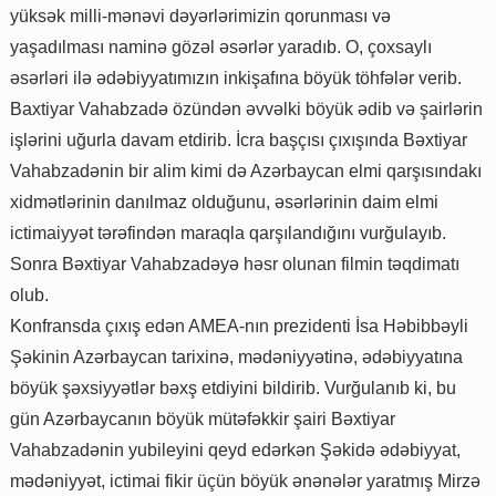
yüksək milli-mənəvi dəyərlərimizin qorunması və
yaşadılması naminə gözəl əsərlər yaradıb. O, çoxsaylı
əsərləri ilə ədəbiyyatımızın inkişafına böyük töhfələr verib.
Baxtiyar Vahabzadə özündən əvvəlki böyük ədib və şairlərin
işlərini uğurla davam etdirib. İcra başçısı çıxışında Bəxtiyar
Vahabzadənin bir alim kimi də Azərbaycan elmi qarşısındakı
xidmətlərinin danılmaz olduğunu, əsərlərinin daim elmi
ictimaiyyət tərəfindən maraqla qarşılandığını vurğulayıb.
Sonra Bəxtiyar Vahabzadəyə həsr olunan filmin təqdimatı
olub.
Konfransda çıxış edən AMEA-nın prezidenti İsa Həbibbəyli
Şəkinin Azərbaycan tarixinə, mədəniyyətinə, ədəbiyyatına
böyük şəxsiyyətlər bəxş etdiyini bildirib. Vurğulanıb ki, bu
gün Azərbaycanın böyük mütəfəkkir şairi Bəxtiyar
Vahabzadənin yubileyini qeyd edərkən Şəkidə ədəbiyyat,
mədəniyyət, ictimai fikir üçün böyük ənənələr yaratmış Mirzə