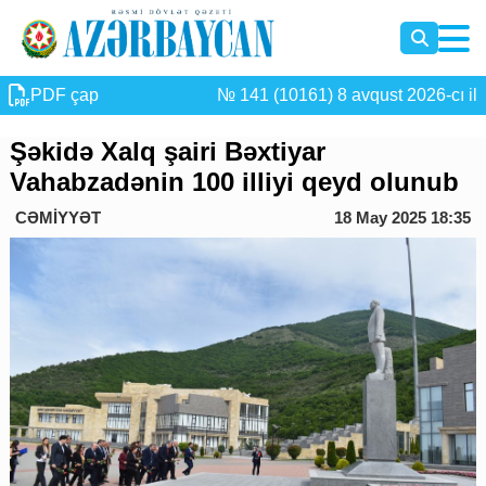
PDF çap
№ 141 (10161) 8 avqust 2026-cı il
Şəkidə Xalq şairi Bəxtiyar
Vahabzadənin 100 illiyi qeyd olunub
CƏMİYYƏT
18 May 2025 18:35