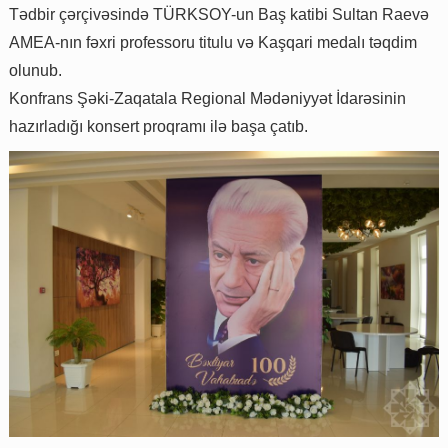
Tədbir çərçivəsində TÜRKSOY-un Baş katibi Sultan Raevə
AMEA-nın fəxri professoru titulu və Kaşqari medalı təqdim
olunub.
Konfrans Şəki-Zaqatala Regional Mədəniyyət İdarəsinin
hazırladığı konsert proqramı ilə başa çatıb.