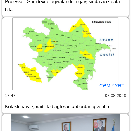
Professor: Süni texnologiyalar dilin qarşısında aciz qala
bilər
CƏMİYYƏT
17:47
07.08.2026
Küləkli hava şəraiti ilə bağlı sarı xəbərdarlıq verilib