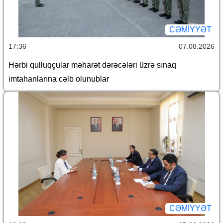
CƏMİYYƏT
17:36
07.08.2026
Hərbi qulluqçular məharət dərəcələri üzrə sınaq
imtahanlarına cəlb olunublar
CƏMİYYƏT