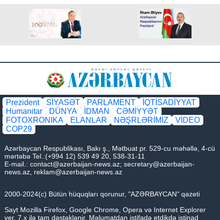
Prezident
SİYASƏT
PARLAMENT
İQTİSADİYYAT
Humanitar
DÜNYA
İDMAN
CƏMİYYƏT
FOTOXRONIKA
ELANLAR
NƏŞRLƏRİMİZ
VİDEO
COP29
Azərbaycan Respublikası, Bakı ş., Mətbuat pr. 529-cu məhəllə, 4-cü
mərtəbə Tel.:(+994 12) 539 49 20, 538-31-11
E-mail.:
contact@azerbaijan-news.az
;
secretary@azerbaijan-
news.az
,
reklam@azerbaijan-news.az
2000-2024(c) Bütün hüquqları qorunur, "AZƏRBAYCAN" qəzeti
Sayt Mozilla Firefox, Google Chrome, Opera və Internet Explorer
ver. 7.x ilə tam dəstəklənir. Məlumatdan istifadə etdikdə istinad