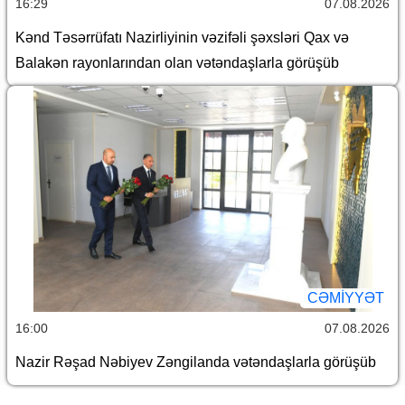
16:29
07.08.2026
Kənd Təsərrüfatı Nazirliyinin vəzifəli şəxsləri Qax və
Balakən rayonlarından olan vətəndaşlarla görüşüb
CƏMİYYƏT
16:00
07.08.2026
Nazir Rəşad Nəbiyev Zəngilanda vətəndaşlarla görüşüb