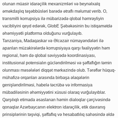
olunan müasir idarəçilik mexanizmləri və beynəlxalq
əməkdaşlıq təşəbbüsləri barədə ətraflı məlumat verib. O,
transmilli korrupsiya ilə mübarizədə qlobal həmrəyliyin
vacibliyini qeyd edərək, GlobE Şəbəkəsinin bu istiqamətdə
əhəmiyyətli platforma olduğunu vurğulayıb.
Tanzaniya, Madaqaskar və Əlcəzair nümayəndələri ilə
aparılan müzakirələrdə korrupsiyaya qarşı fəaliyyətin həm
regional, həm də qlobal səviyyədə koordinasiyası,
institusional potensialın gücləndirilməsi və şəffaflığın təmin
olunması məsələləri diqqət mərkəzində olub. Tərəflər hüquq-
mühafizə orqanları arasında birbaşa əlaqələrin
genişləndirilməsi, habelə təcrübə və informasiya
mübadiləsinin əhəmiyyətini xüsusi olaraq vurğulayıblar.
Qarşılıqlı etimada əsaslanan həmin dialoqlar çərçivəsində
qonaqlar Azərbaycanın elektron idarəçilik, etik davranış
prinsiplərinin təşviqi, şəffaflıq və hesabatlılıq sahəsində əldə