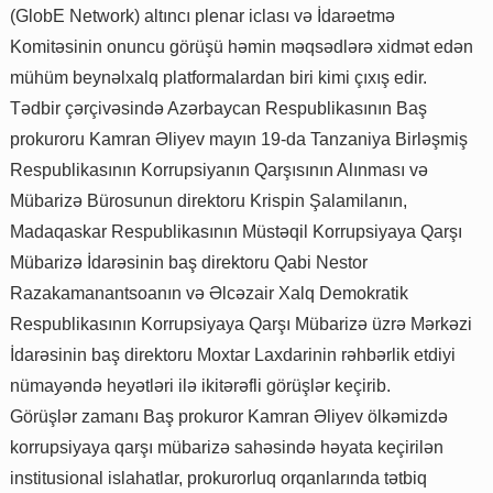
(GlobE Network) altıncı plenar iclası və İdarəetmə
Komitəsinin onuncu görüşü həmin məqsədlərə xidmət edən
mühüm beynəlxalq platformalardan biri kimi çıxış edir.
Tədbir çərçivəsində Azərbaycan Respublikasının Baş
prokuroru Kamran Əliyev mayın 19-da Tanzaniya Birləşmiş
Respublikasının Korrupsiyanın Qarşısının Alınması və
Mübarizə Bürosunun direktoru Krispin Şalamilanın,
Madaqaskar Respublikasının Müstəqil Korrupsiyaya Qarşı
Mübarizə İdarəsinin baş direktoru Qabi Nestor
Razakamanantsoanın və Əlcəzair Xalq Demokratik
Respublikasının Korrupsiyaya Qarşı Mübarizə üzrə Mərkəzi
İdarəsinin baş direktoru Moxtar Laxdarinin rəhbərlik etdiyi
nümayəndə heyətləri ilə ikitərəfli görüşlər keçirib.
Görüşlər zamanı Baş prokuror Kamran Əliyev ölkəmizdə
korrupsiyaya qarşı mübarizə sahəsində həyata keçirilən
institusional islahatlar, prokurorluq orqanlarında tətbiq