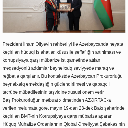
Prezident İlham Əliyevin rəhbərliyi ilə Azərbaycanda həyata
keçirilən hüquqi islahatlar, xüsusilə şəffaflığın artırılması və
korrupsiyaya qarşı mübarizə istiqamətində atılan
məqsədyönlü addımlar beynəlxalq səviyyədə maraq və
rəğbətlə qarşılanır. Bu kontekstdə Azərbaycan Prokurorluğu
beynəlxalq əməkdaşlığın gücləndirilməsi və qabaqcıl
təcrübə mübadiləsinin təşviqinə xüsusi önəm verir.
Baş Prokurorluğun mətbuat xidmətindən AZƏRTAC-a
verilən məlumata görə, mayın 19-dan 23-dək Bakı şəhərində
keçirilən BMT-nin Korrupsiyaya qarşı mübarizə aparan
Hüquq Mühafizə Orqanlarının Qlobal Əməliyyat Şəbəkəsinin