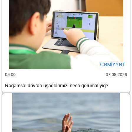
CƏMİYYƏT
09:00
07.08.2026
Rəqəmsal dövrdə uşaqlarımızı necə qorumalıyıq?