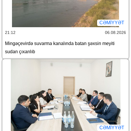
CƏMİYYƏT
21:12
06.08.2026
Mingəçevirdə suvarma kanalında batan şəxsin meyiti
sudan çıxarılıb
CƏMİYYƏT