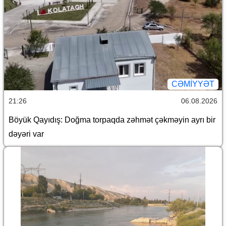
CƏMİYYƏT
21:26
06.08.2026
Böyük Qayıdış: Doğma torpaqda zəhmət çəkməyin ayrı bir
dəyəri var