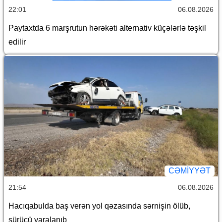
22:01
06.08.2026
Paytaxtda 6 marşrutun hərəkəti alternativ küçələrlə təşkil
edilir
CƏMİYYƏT
21:54
06.08.2026
Hacıqabulda baş verən yol qəzasında sərnişin ölüb,
sürücü yaralanıb