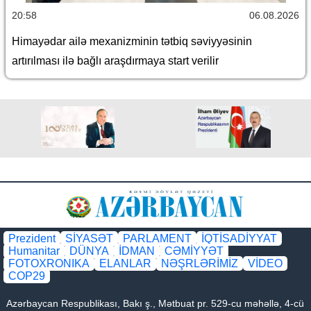
20:58
06.08.2026
Himayədar ailə mexanizminin tətbiq səviyyəsinin
artırılması ilə bağlı araşdırmaya start verilir
Prezident
SİYASƏT
PARLAMENT
İQTİSADİYYAT
Humanitar
DÜNYA
İDMAN
CƏMİYYƏT
FOTOXRONIKA
ELANLAR
NƏŞRLƏRİMİZ
VİDEO
COP29
Azərbaycan Respublikası, Bakı ş., Mətbuat pr. 529-cu məhəllə, 4-cü