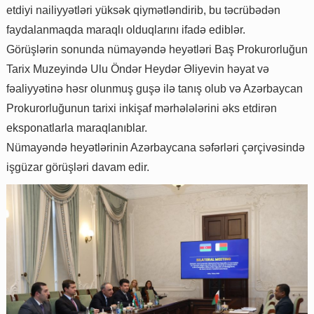
etdiyi nailiyyətləri yüksək qiymətləndirib, bu təcrübədən
faydalanmaqda maraqlı olduqlarını ifadə ediblər.
Görüşlərin sonunda nümayəndə heyətləri Baş Prokurorluğun
Tarix Muzeyində Ulu Öndər Heydər Əliyevin həyat və
fəaliyyətinə həsr olunmuş guşə ilə tanış olub və Azərbaycan
Prokurorluğunun tarixi inkişaf mərhələlərini əks etdirən
eksponatlarla maraqlanıblar.
Nümayəndə heyətlərinin Azərbaycana səfərləri çərçivəsində
işgüzar görüşləri davam edir.