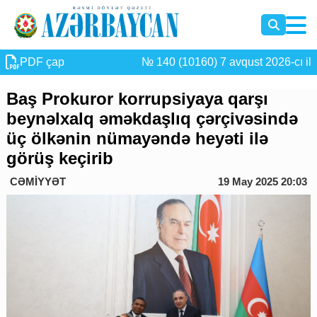
PDF çap
№ 140 (10160) 7 avqust 2026-cı il
Baş Prokuror korrupsiyaya qarşı
beynəlxalq əməkdaşlıq çərçivəsində
üç ölkənin nümayəndə heyəti ilə
görüş keçirib
CƏMİYYƏT
19 May 2025 20:03