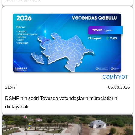
CƏMİYYƏT
21:47
06.08.2026
DSMF-nin sədri Tovuzda vətəndaşların müraciətlərini
dinləyəcək