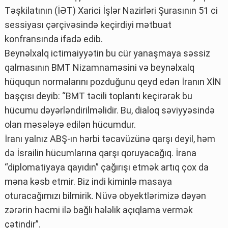
Təşkilatının (İƏT) Xarici İşlər Nazirləri Şurasının 51 ci
sessiyası çərçivəsində keçirdiyi mətbuat
konfransında ifadə edib.
Beynəlxalq ictimaiyyətin bu cür yanaşmaya səssiz
qalmasının BMT Nizamnaməsini və beynəlxalq
hüququn normalarını pozduğunu qeyd edən İranın XİN
başçısı deyib: “BMT təcili toplantı keçirərək bu
hücumu dəyərləndirilməlidir. Bu, dialoq səviyyəsində
olan məsələyə edilən hücumdur.
İranı yalnız ABŞ-ın hərbi təcavüzünə qarşı deyil, həm
də İsrailin hücumlarına qarşı qoruyacağıq. İrana
“diplomatiyaya qayıdın” çağırışı etmək artıq çox da
məna kəsb etmir. Biz indi kiminlə masaya
oturacağımızı bilmirik. Nüvə obyektlərimizə dəyən
zərərin həcmi ilə bağlı hələlik açıqlama vermək
çətindir”.