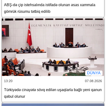
ABŞ-də çip istehsalında istifadə olunan əsas xammala
gömrük rüsumu tətbiq edilib
DÜNYA
13:20
07.08.2026
Türkiyədə cinayətə sövq edilən uşaqlarla bağlı yeni qanun
qəbul olunur