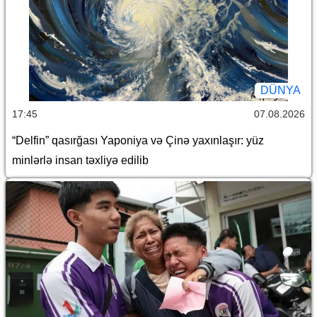
DÜNYA
17:45
07.08.2026
“Delfin” qasırğası Yaponiya və Çinə yaxınlaşır: yüz
minlərlə insan təxliyə edilib