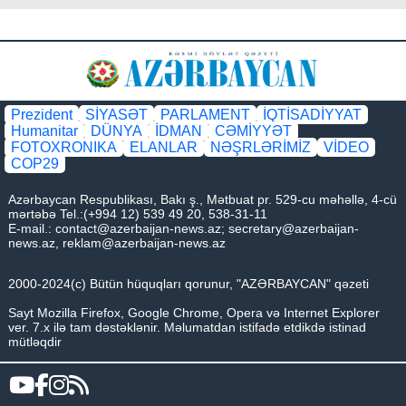
Prezident
SİYASƏT
PARLAMENT
İQTİSADİYYAT
Humanitar
DÜNYA
İDMAN
CƏMİYYƏT
FOTOXRONIKA
ELANLAR
NƏŞRLƏRİMİZ
VİDEO
COP29
Azərbaycan Respublikası, Bakı ş., Mətbuat pr. 529-cu məhəllə, 4-cü
mərtəbə Tel.:(+994 12) 539 49 20, 538-31-11
E-mail.:
contact@azerbaijan-news.az
;
secretary@azerbaijan-
news.az
,
reklam@azerbaijan-news.az
2000-2024(c) Bütün hüquqları qorunur, "AZƏRBAYCAN" qəzeti
Sayt Mozilla Firefox, Google Chrome, Opera və Internet Explorer
ver. 7.x ilə tam dəstəklənir. Məlumatdan istifadə etdikdə istinad
mütləqdir