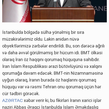
İstanbulda bölgədə sülhə yönəlmiş bir sıra
müzakirələrimiz oldu. Lakin anidən nüvə
obyektlərimizə zərbələr endirildi. Bu, son dərəcə ağrılı
və daha əvvəl görülməmiş bir hücum idi. BMT ölkəsi
olaraq İran öz haqqını qorumaq hüququna sahibdir.
İran İslam Respublikası ərazi bütövlüyünü və xalqını
qorumağa davam edəcək. BMT-nin Nizamnaməsinə
uyğun olaraq, İranın burada öz haqlarını qorumaq
hüququ var və rəsmi Tehran onu qorumaq üçün hər
cür tədbiri görəcək.
xəbər verir ki, bu fikirləri İranın xarici işlər
AZƏRTAC
naziri Abbas Əraqçi İstanbulda İslam Əməkdaşlıq