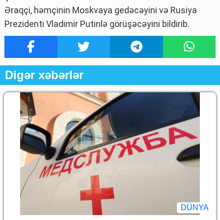
Əraqçi, həmçinin Moskvaya gedəcəyini və Rusiya
Prezidenti Vladimir Putinlə görüşəcəyini bildirib.
Digər xəbərlər
DÜNYA