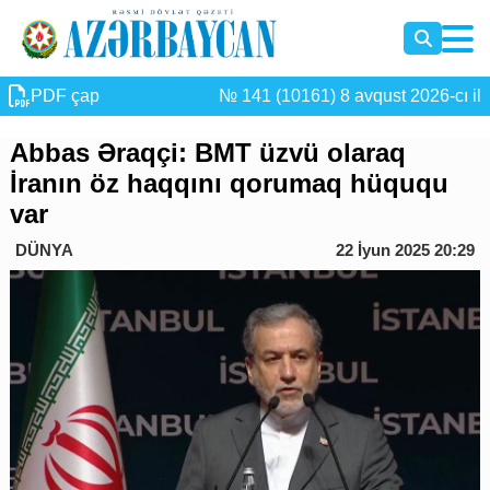
PDF çap
№ 141 (10161) 8 avqust 2026-cı il
Abbas Əraqçi: BMT üzvü olaraq
İranın öz haqqını qorumaq hüququ
var
DÜNYA
22 İyun 2025 20:29