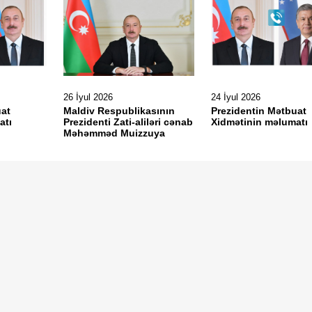
26 İyul 2026
24 İyul 2026
uat
Maldiv Respublikasının
Prezidentin Mətbuat
atı
Prezidenti Zati-aliləri cənab
Xidmətinin məlumat
Məhəmməd Muizzuya