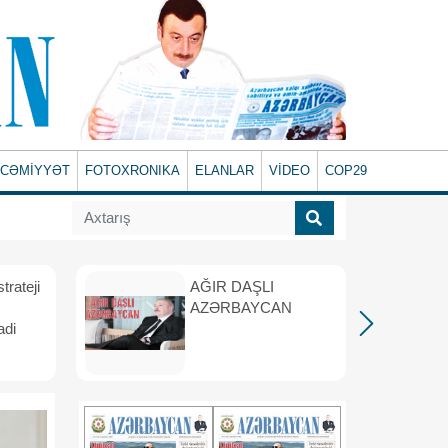
CƏMİYYƏT
FOTOXRONIKA
ELANLAR
VİDEO
COP29
rateji
AĞIR DAŞLI
AZƏRBAYCAN
adi