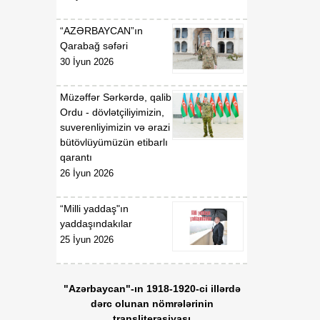
“AZƏRBAYCAN”ın
Qarabağ səfəri
30 İyun 2026
Müzəffər Sərkərdə, qalib
Ordu - dövlətçiliyimizin,
suverenliyimizin və ərazi
bütövlüyümüzün etibarlı
qarantı
26 İyun 2026
“Milli yaddaş"ın
yaddaşındakılar
25 İyun 2026
"Azərbaycan"-ın 1918-1920-ci illərdə
dərc olunan nömrələrinin
transliterasiyası