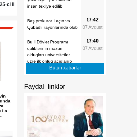
5-ci il
insan təxliyə edilib
17:42
Baş prokuror Laçın və
07 Avqust
Qubadlı rayonlarında olub
17:40
Bu il Dövlət Proqramı
07 Avqust
qaliblərinin məzun
olduqları universitetlər
üzrə ilk onluq açıqlanıb
Bütün xəbərlər
17:39
Vaşinqton razılaşmaları
07 Avqust
Azərbaycanın sülh
Faydalı linklər
modelinə beynəlxalq
dəstəyi təsdiqlədi
vin
rında
və
17:36
Hərbi qulluqçular məharət
 ilə
..
07 Avqust
dərəcələri üzrə sınaq
imtahanlarına cəlb
olunublar