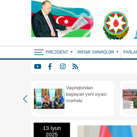
PREZIDENT
RƏSMI SƏNƏDLƏR
PARLA
rdən
Vaşinqtondan
hə
başlayan yeni siyasi
mərhələ
13 İyun
2025