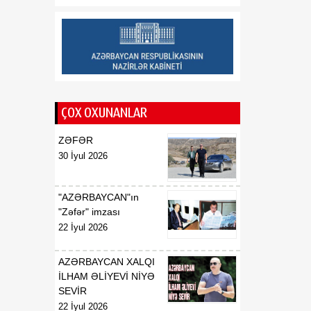
münasibətlərindən
inteqrasiyaya
16:29
Kənd Təsərrüfatı
07 Avqust
Nazirliyinin vəzifəli şəxsləri
Qax və Balakən
rayonlarından olan
ÇOX OXUNANLAR
vətəndaşlarla görüşüb
ZƏFƏR
16:28
Azərbaycanın bank
30 İyul 2026
07 Avqust
sektoru “Moody’s”dən
müsbət qiymət alıb
"AZƏRBAYCAN"ın
16:27
Azərbaycan və
"Zəfər" imzası
07 Avqust
Ermənistan arasında sülh
22 İyul 2026
Cənubi Qafqaz üçün yeni
inkişaf mərhələsinin
AZƏRBAYCAN XALQI
əsasını qoya bilər
İLHAM ƏLİYEVİ NİYƏ
SEVİR
22 İyul 2026