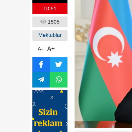
10:51
1505
Məktublar
A+
A-