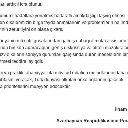
rı ardıcıl icra olunur.
n ümumi hədəflərə yönəlmiş hərtərəfli əməkdaşlığı təşviq etməsi
ən ölkələrimizin birgə faydalanmalarının və problemlərin həllin
nin zəruriliyini ön plana çıxarır.
yanın müxtəlif guşələrindən gəlmiş qabaqcıl mütəxəssislərin 
ında birlikdə aparacaqları geniş diskussiya və ətraflı müzakirələ
 üzv ölkələrin səhiyyə qurumları qarşısında duran məsələlərin bir
məsi təqdirə layiqdir.
mi və praktiki əhəmiyyəti ilə mövcud müalicə metodlarının daha 
töhfəsini verəcək, Türk dünyası ölkələri onkoloqlarının gələcək
ıca prioritetlərini müəyyən edəcəkdir.
İlham
Azərbaycan Respublikasının Prez