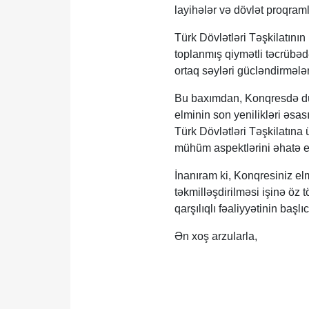
layihələr və dövlət proqramla
Türk Dövlətləri Təşkilatını
toplanmış qiymətli təcrübəd
ortaq səyləri gücləndirmələri
Bu baxımdan, Konqresdə dün
elminin son yenilikləri əsas
Türk Dövlətləri Təşkilatına
mühüm aspektlərini əhatə et
İnanıram ki, Konqresiniz el
təkmilləşdirilməsi işinə öz 
qarşılıqlı fəaliyyətinin başl
Ən xoş arzularla,