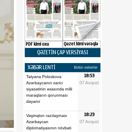
Qəzet kimi vərəqlə
PDF kimi oxu
QƏZETİN ÇAP VERSİYASI
XƏBƏR LENTİ
Bütün xəbərlər
18:53
Tatyana Poloskova:
07 Avqust
Azərbaycanın xarici
siyasətinin əsasında milli
maraqların qorunması
dayanır
18:23
Vaşinqton razılaşması
07 Avqust
Azərbaycan
diplomatiyasının növbəti