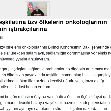
əşkilatına üzv ölkələrin onkoloqlarının
in iştirakçılarına
ı!
 üzv ölkələrin onkoloqlarının Birinci Konqresinin Bakı şəhərində 
lə sizi ürəkdən salamlayır, sağlamlığın qorunmasına yönəlmiş n
 müvəffəqiyyətlər arzulayıram.
 qarşılaşdıqları sağlamlıq problemlərinə diqqətin artırılması mə
irin ölkəmizin paytaxtında təşkilini məmnunluq hissi ilə qarşılay
 xidmətin ötən illər ərzində keçdiyi uğurlu yola, imza atdığı
n xüsusi ifadəsi hesab edirəm.
mi bu gün müasir müayinə və müalicə üsulları üçün kifayət qəd
in maddi-texniki bazaya və yüksək hazırlıqlı kadr potensialına
hiyyənin ayrı-ayrı sahələrinin sürətli inkişafını nəzərdə tutan