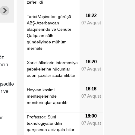
zəfəri idi
18:22
Tarixi Vaşinqton görüşü:
07 Avqust
ABŞ-Azərbaycan
əlaqələrində və Cənubi
Qafqazın sülh
gündəliyində mühüm
mərhələ
öz
18:20
Xarici ölkələrin informasiya
əcib
07 Avqust
şəbəkələrinə hücumlar
edən şəxslər saxlanılıblar
qsədilə
18:18
Heyvan kəsimi
ır və
07 Avqust
məntəqələrində
monitorinqlər aparılıb
18:00
Professor: Süni
ər
07 Avqust
texnologiyalar dilin
qarşısında aciz qala bilər