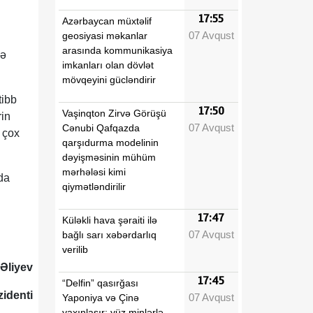
17:55
Azərbaycan müxtəlif
07 Avqust
geosiyasi məkanlar
arasında kommunikasiya
də
imkanları olan dövlət
mövqeyini gücləndirir
tibb
17:50
Vaşinqton Zirvə Görüşü
rin
07 Avqust
Cənubi Qafqazda
 çox
qarşıdurma modelinin
dəyişməsinin mühüm
mərhələsi kimi
da
qiymətləndirilir
17:47
Küləkli hava şəraiti ilə
07 Avqust
bağlı sarı xəbərdarlıq
verilib
 Əliyev
17:45
“Delfin” qasırğası
identi
07 Avqust
Yaponiya və Çinə
yaxınlaşır: yüz minlərlə