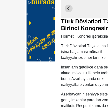
Türk Dövlətləri T
Birinci Konqresin
Hörmətli Konqres iştirakçılar
Türk Dövlətləri Təşkilatına
işinə başlaması münasibəti
fəaliyyətinizdə hər birinizə
İnsanların getdikcə daha sıx
aktual mövzulu ilk belə tədb
bunu, Azərbaycanda onkoloji
nailiyyətlərə verilən dəyəri
Azərbaycanın səhiyyə siste
geniş imkanlar yaradan zəng
malikdir. Respublikamızda sə