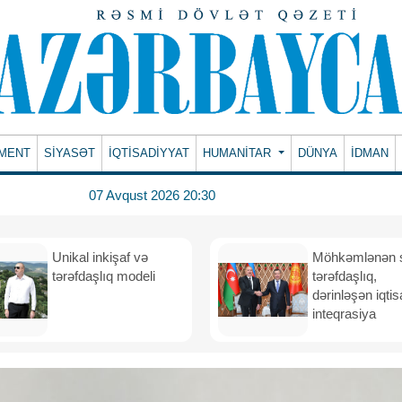
MENT
SİYASƏT
İQTİSADİYYAT
HUMANITAR
DÜNYA
İDMAN
07 Avqust 2026 20:30
Unikal inkişaf və
Möhkəmlənən st
tərəfdaşlıq modeli
tərəfdaşlıq,
dərinləşən iqtis
inteqrasiya