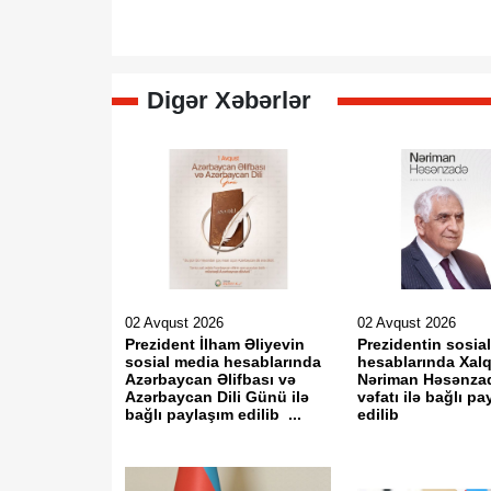
Digər Xəbərlər
02 Avqust 2026
02 Avqust 2026
Prezident İlham Əliyevin
Prezidentin sosia
sosial media hesablarında
hesablarında Xalq
Azərbaycan Əlifbası və
Nəriman Həsənza
Azərbaycan Dili Günü ilə
vəfatı ilə bağlı p
bağlı paylaşım edilib ...
edilib