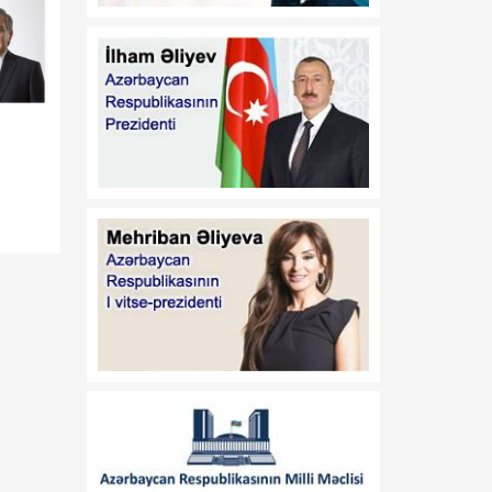
17:32
Orta Dəhlizin strateji
07 Avqust
elementinə çevrilən
Zəngəzur dəhlizi: Birillik
Vaşinqton diplomatiyasının
uğurları
17:30
Trans-Xəzər fiber-optik
07 Avqust
xətti Azərbaycanı
ı
Avrasiyanın rəqəmsal
körpüsünə çevirir
16:34
Ukraynalı ekspert:
07 Avqust
Azərbaycan xarici
siyasətinin əsas
prioritetinin yalnız milli
maraqların qorunması
olduğunu nümayiş etdirir
16:30
“Vətən” jurnalı: Özbəkistan
07 Avqust
və Azərbaycan: Müttəfiqlik