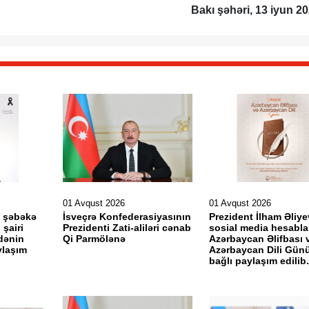
Bakı şəhəri, 13 iyun 202
01 Avqust 2026
01 Avqust 2026
l şəbəkə
İsveçrə Konfederasiyasının
Prezident İlham Əliye
 şairi
Prezidenti Zati-aliləri cənab
sosial media hesabla
dənin
Qi Parmölənə
Azərbaycan Əlifbası 
aylaşım
Azərbaycan Dili Günü
bağlı paylaşım edilib.